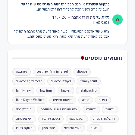
בתקווה שנפרדת או חכם מכך התגרשת מהנרקיסט ש ח י י על
חשבונך קודם ולפני הכול להפריד דחוף לאתמול חן…
גלית
על
מה הורג אהבה – 11.7.26
11/07/2026
ציטוט של ארנסט המינגוויי: "קשה מאוד לדעת מתי אהבה מתחילה,
אבל קל מאוד לדעת מתי היא מתה. היא פשוט מפסיקה,…
נושאים נוספים
attorney
best law firm in Israel
divorce
divorce agreement
divorce lawyer
family court
family law
law firm
lawyer
relationship
בגידות
בגידה
אלימות נפשית
Ruth Dayan Wolfner
גירושין
גירושים
בית משפט לענייני משפחה
בית דין רבני
התעללות רגשית
הסכם ממון
הסכם גירושין
דיני משפחה
ירושה
ייעוץ משפטי
יחסי ממון
חלוקת רכוש