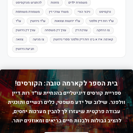
משמורת ילדים
מזונות
להתגרש מנרקסיסט
נרקסיסט
ניכור הורי
משרד עורכי דין
משמורת משותפת
עו"ד רות דיין וולפנר
עו"ד ירושות וצוואות
עו"ד גירושין
עו"ד
צו הרחקה
עורכת דין
עורך דין משפחה
עורך דין גירושין
קארמה איז א ביץ רות דיין וולפנר ספרי גירושין
צו מניעה
צוואה
תביעת גירושין
בית הספר לקארמה טובה: הקורסים!
ספריית קורסים דיגיטליים בהנחיית עו״ד רות דיין
וולפנר. שילוב של ידע משפטי, כלים רגשיים ותוכנית
עבודה פרקטית שיעזרו לך להבין מערכות יחסים,
להציב גבולות ולבנות חיים בריאים ומאוזנים יותר.