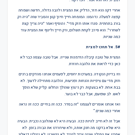
למצית. ואז הוא אמר: ״חכו דקה״.
אחרי דקה הוא חזר, הדליק את המצית ולהבה גדולה, חדשה ושמחה
קפצה למעלה. נדהמנו. המומחה חייך חיוך קטן והסביר שזה ״היה רק
בורג בתחתית. סגרו אותו חזק מדי״. והוסיף ואמר ״היה צריך קצת
לשחרר״. הוא סירב לקחת תשלום, ורק חייך וליטף את המצית עוד
כמה שניות.
5#. אל תחכו למצית
המצית של טובה קיבלה הזדמנות שנייה. אבל טובה עצמה כבר לא
כאן כדי לראות את הלהבה חוזרת.
וזו בדיוק הנקודה. במערכות יחסים, לפעמים אנחנו מהדקים ברגים
חזק מדי עם ציפיות והנחות ופגיעות, והלהבה מתחילה לדעוך. לא
בבת אחת. לא בצעקות. רק ניצוץ שהולך ונחלש. קליק שלא הופך
לאש. לב שפועם, אבל כבר לא בוער.
ואז אנחנו אומרים לעצמנו ״זה בסדר. ככה זה בחיים. ככה זה נראה
אחרי כמה שנים.”
אבל זה לא חייב להיות ככה. הבעיה היא לא שהלהבה נכבית. הבעיה
היא שלא בדקנו מה חנק אותה, ולא שיחררנו את הבורג בזמן. לא
אמרנו את המילה שהיה צריך להגיד. לא הקשבנו. לא ניהלנו דיאלוג.