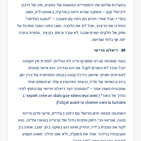
במערכת שלהם את היסטוריית המסעות של המצית, סוג של דרכון
דיגיטלי קטן – מסתבר שהיא היתה בטורקיה, באוסטרליה, ושוב
בפריז. אבל אחרי חודש הם חזרו עם תשובה – ״כמעט הצלחנו״.
החזרנו את הניצוץ, אבל לא את הלהבה. ושבו ונתנו הסבר מתנצל על
ספק של חלקים ישנים שכבר לא עובד עימם. בקיצור, המצית נותרה
יפה אך בלתי שמישה.
4#. דיאלוג חרישי
בעוד שאנחנו סברנו שאם קרטייה לא הצליחו, למצית אין תקומה.
יובל הנכד לא הסכים לקבל את רוע הגזירה. הוא איתר מומחה
למציתים ישנים שיושב בדירה קטנה בקומה החמישית של בנין ישן
ברובע השישי של פריז, ובאתר האינטרנט שלו יש משפט אחד
שמבטיח משהו אחר – ״המומחה יוצר דיאלוג חרישי עם החפץ לפני
הדרך אל האור״ (L’expert crée un dialogue silencieux avec
l’objet avant le chemin vers la lumière).
כשהגענו מצאנו איש מרושל עם ניצוץ בעיניים, שיער פרוע וג׳ינס
מהוה, שנראה הכי רחוק מחנות הדגל של קרטייה בשאנז אליזה. הוא
לקח את המצית בידיו, החזיק אותה רגע בשקט. בחן. סובב אותה בין
אצבעותיו בריכוז. אמד את משקלה, ולא אמר מילה. פשוט הקשיב