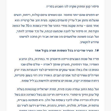
סיפור קטן ומתוק שקרה לנו השבוע בפריז.
יש חפצים שהם יותר מחומר. הם נושאים עימם קולות, ריחות, רגעים
שנעלמו מזמן אבל עדיין פועמים בשקט. מצית זהב של קרטייה הוא
אחד מהם – עדות שקטה מחיי הזוהר של פריז בשנות ה-70 של המאה
הקודמת. זה סיפור על להבה שכמעט כבתה, על נכד שסירב לוותר,
ועל הבנה פשוטה שלפעמים מה שנראה אבוד רק מחכה למישהו
שיודע להקשיב.
1#. העיר שדיברה בכל השפות ושרה בקול אחד
פריז של שנות השבעים הייתה תיאטרון חי. במרכזה, בלב הרובע
השמיני, עמד רספוטין, מועדון שהפך לאגדה – עולם שלם שבו
התחככו אלו באלו אנשי עסקים אירופאיים לצד דוגמניות מניו יורק
ושייח’ים עשירים לצד אמנים רעבים. האוויר היה רווי בעשן סיגריות,
ניחוח שמפניה יקרה, שנסונים צרפתים ולחישות בבליל שפות .
ועל במת הזהב עמדה טובה פורת, זמרת ישראלית קטנטונת בעלת
קול ענק וחיוך מיסתורי. היא הייתה חריגה גם בשל כשרונה וגם בשל
היכולת הנדירה שלה לדבר בשפות של הלב. היא פטפטה בעברית,
צרפתית, אנגלית, פולנית, רוסית, גרמנית, ואידיש וידעה לשיר גם