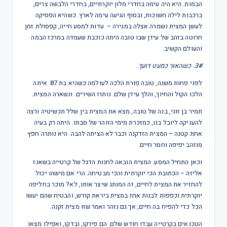
הבמות. היא היה עימה בחדרי מלון יוקרתיים, בחדרי הלבשה צרים,
ברכבות לילה חשוכות, ובסוף הגיעה עימה לארץ. כשהיא הפסיקה
לעשן המצית נשמרה אצלה במגירה – עדות למסע חייה, קפסולת זמן
חרוטה בזהב של עידן שבו טובה היתה כוכבת שעמדה במרכז הבמה
והעולם הקשיב.
3#. כשהאור כמעט דועך.
לפני פחות משנה, טובה פורת הלכה לעולמה כשהיא בת 87. איתה
הלכו הקול והחיוך, והלך עידן שלם. נותרו השירים. ונשארה המצית.
תמיר בן זוגי, בנה של טובה, מצא את המצית בין שלל תכשיטיה ורצה
להעניקה ליובל בנו, כמזכרת מימי הזוהר של סבתו. היתה רק בעיה
אחת קטנה – המצית הזדקנה וכבר לא הציתה להבה. היא נותרה חפץ
מוזהב יפיפה וחסר חיים.
וכאן התחיל המסע. המצית הובאה לחנות הדגל של קרטייה בשאנז
אליזה – הכתובת הכי יוקרתית והכי מבטיחה. הרי אם מישהו יכול
להחזיר את המצית לחיים, זה המותג שיצר אותו, לא? מוכר בחליפה
יוקרתית וכפפות לבנות אחז במצית ביראת קודש, והבטיח שהם יעשו
הכל כדי להפיח בה חיים, אך גם נזהר ואמר שזו מצית זקנה.
הטכנאים בקרטייה עבדו חודש שלם. הם פירקו, ובדקו, ואפילו מצאו