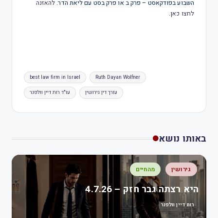
השבוע בפודקאסט – פרק ב או פרק בסט עם ליאת הדר.
להאזנה
לחצו כאן
.
best law firm in Israel
Ruth Dayan Wolfner
עורך דין גירושין
עו"ד רות דיין וולפנר
באותו נושא
גירושין
מהחיים
היא רצתה גבר חזק – 4.7.26
רות דיין וולפנר