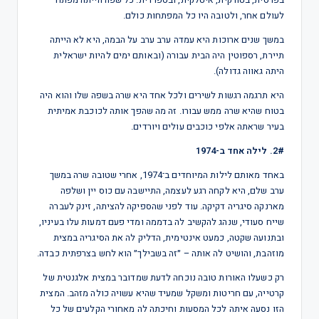
בפרסית, בטורקית, איטלקית, ובספרדית. כל שפה הייתה מפתח
לעולם אחר, ולטובה היו כל המפתחות כולם.
במשך שנים ארוכות היא עמדה ערב ערב על הבמה, היא לא הייתה
תיירת, רספוטין היה הבית עבורה (ובאותם ימים להיות ישראלית
היתה גאווה גדולה).
היא תרגמה רגשות לשירים ולכל אחד היא שרה בשפה שלו והוא היה
בטוח שהיא שרה ממש עבורו. זה מה שהפך אותה לכוכבת אמיתית
בעיר שראתה אלפי כוכבים עולים ויורדים.
2#. לילה אחד ב-1974
באחד מאותם לילות המיוחדים ב־1974, אחרי שטובה שרה במשך
ערב שלם, היא לקחה רגע לעצמה, התיישבה עם כוס יין ושלפה
מארנקה סיגריה דקיקה. עוד לפני שהספיקה להציתה, זינק לעברה
שייח סעודי, שנהג להקשיב לה בדממה ומדי פעם דמעות עלו בעיניו,
ובתנועה שקטה, כמעט אינטימית, הדליק לה את הסיגריה במצית
מוזהבת, והושיט לה אותה – ״זה בשבילך״ הוא לחש בצרפתית כבדה.
רק כשעלו האורות טובה נוכחה לדעת שמדובר במצית אלגנטית של
קרטייה, עם חריטות ומשקל שמעיד שהיא עשויה כולה מזהב. המצית
הזו נסעה איתה לכל המסעות וחיכתה לה מאחורי הקלעים של כל