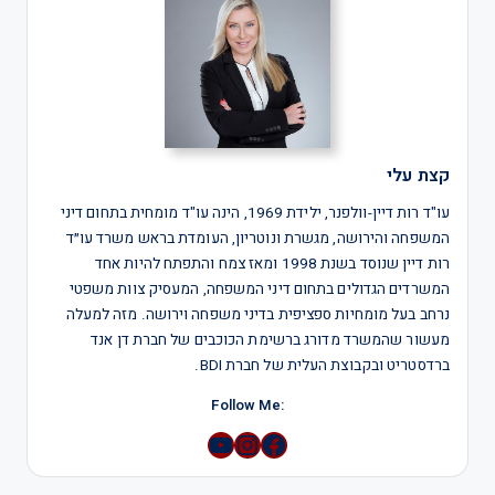
קצת עלי
עו"ד רות דיין-וולפנר, ילידת 1969, הינה עו"ד מומחית בתחום דיני
המשפחה והירושה, מגשרת ונוטריון, העומדת בראש משרד עו״ד
רות דיין שנוסד בשנת 1998 ומאז צמח והתפתח להיות אחד
המשרדים הגדולים בתחום דיני המשפחה, המעסיק צוות משפטי
נרחב בעל מומחיות ספציפית בדיני משפחה וירושה. מזה למעלה
מעשור שהמשרד מדורג ברשימת הכוכבים של חברת דן אנד
ברדסטריט ובקבוצת העלית של חברת BDI.
:Follow Me
YouTube
Instagram