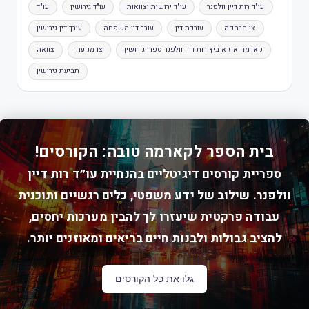
עו"ד רות דיין וולפנר
עו"ד ירושות וצוואות
עו"ד גירושין
עו"ד
צו הרחקה
עורכת דין
עורך דין משפחה
עורך דין גירושין
קארמה איז א ביץ רות דיין וולפנר ספרי גירושין
צו מניעה
צוואה
תביעת גירושין
בית הספר לקארמה טובה: הקורסים!
ספריית קורסים דיגיטליים בהנחיית עו״ד רות דיין
וולפנר. שילוב של ידע משפטי, כלים רגשיים ותוכנית
עבודה פרקטית שיעזרו לך להבין מערכות יחסים,
להציב גבולות ולבנות חיים בריאים ומאוזנים יותר.
גלו את כל הקורסים