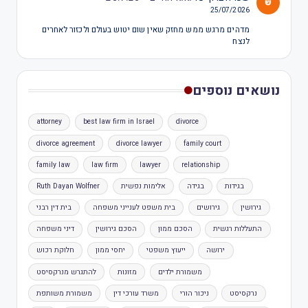
25/07/2026
מדהים מרגש ממש מחזק שאין שום יטוש בעולם ולכזור לאחרים
לנצח
נושאים נוספים
attorney
best law firm in Israel
divorce
divorce agreement
divorce lawyer
family court
family law
law firm
lawyer
relationship
בגידות
בגידה
אלימות נפשית
Ruth Dayan Wolfner
גירושין
גירושים
בית משפט לענייני משפחה
בית דין רבני
התעללות רגשית
הסכם ממון
הסכם גירושין
דיני משפחה
ירושה
ייעוץ משפטי
יחסי ממון
חלוקת רכוש
משמורת ילדים
מזונות
להתגרש מנרקסיסט
נרקסיסט
ניכור הורי
משרד עורכי דין
משמורת משותפת