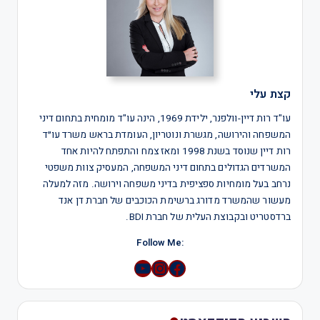
קצת עלי
עו"ד רות דיין-וולפנר, ילידת 1969, הינה עו"ד מומחית בתחום דיני
המשפחה והירושה, מגשרת ונוטריון, העומדת בראש משרד עו״ד
רות דיין שנוסד בשנת 1998 ומאז צמח והתפתח להיות אחד
המשרדים הגדולים בתחום דיני המשפחה, המעסיק צוות משפטי
נרחב בעל מומחיות ספציפית בדיני משפחה וירושה. מזה למעלה
מעשור שהמשרד מדורג ברשימת הכוכבים של חברת דן אנד
ברדסטריט ובקבוצת העלית של חברת BDI.
:Follow Me
YouTube
Instagram