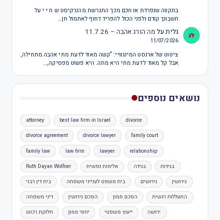
בתקווה שנפרדת או חכם מכך התגרשת מהנרקיסט ש ח י י על
חשבונך קודם ולפני הכול להפריד דחוף לאתמול חן…
גלית
על
מה הורג אהבה – 11.7.26
11/07/2026
ציטוט של ארנסט המינגוויי: "קשה מאוד לדעת מתי אהבה מתחילה,
אבל קל מאוד לדעת מתי היא מתה. היא פשוט מפסיקה,…
נושאים נוספים
attorney
best law firm in Israel
divorce
divorce agreement
divorce lawyer
family court
family law
law firm
lawyer
relationship
בגידות
בגידה
אלימות נפשית
Ruth Dayan Wolfner
גירושין
גירושים
בית משפט לענייני משפחה
בית דין רבני
התעללות רגשית
הסכם ממון
הסכם גירושין
דיני משפחה
ירושה
ייעוץ משפטי
יחסי ממון
חלוקת רכוש