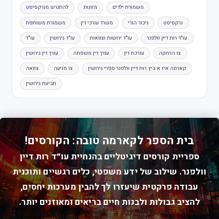
משמורת ילדים
מזונות
להתגרש מנרקסיסט
נרקסיסט
ניכור הורי
משרד עורכי דין
משמורת משותפת
עו"ד רות דיין וולפנר
עו"ד ירושות וצוואות
עו"ד גירושין
עו"ד
צו הרחקה
עורכת דין
עורך דין משפחה
עורך דין גירושין
קארמה איז א ביץ רות דיין וולפנר ספרי גירושין
צו מניעה
צוואה
תביעת גירושין
בית הספר לקארמה טובה: הקורסים!
ספריית קורסים דיגיטליים בהנחיית עו״ד רות דיין
וולפנר. שילוב של ידע משפטי, כלים רגשיים ותוכנית
עבודה פרקטית שיעזרו לך להבין מערכות יחסים,
להציב גבולות ולבנות חיים בריאים ומאוזנים יותר.