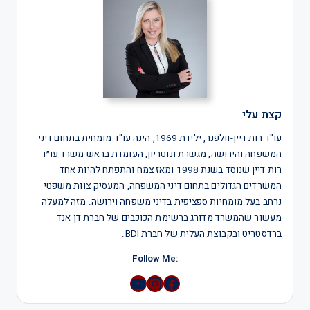
קצת עלי
עו"ד רות דיין-וולפנר, ילידת 1969, הינה עו"ד מומחית בתחום דיני
המשפחה והירושה, מגשרת ונוטריון, העומדת בראש משרד עו״ד
רות דיין שנוסד בשנת 1998 ומאז צמח והתפתח להיות אחד
המשרדים הגדולים בתחום דיני המשפחה, המעסיק צוות משפטי
נרחב בעל מומחיות ספציפית בדיני משפחה וירושה. מזה למעלה
מעשור שהמשרד מדורג ברשימת הכוכבים של חברת דן אנד
ברדסטריט ובקבוצת העלית של חברת BDI.
:Follow Me
YouTube
Instagram