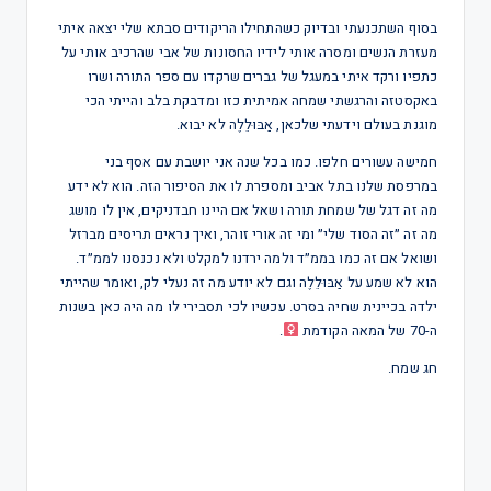
בסוף השתכנעתי ובדיוק כשהתחילו הריקודים סבתא שלי יצאה איתי
מעזרת הנשים ומסרה אותי לידיו החסונות של אבי שהרכיב אותי על
כתפיו ורקד איתי במעגל של גברים שרקדו עם ספר התורה ושרו
באקסטזה והרגשתי שמחה אמיתית כזו ומדבקת בלב והייתי הכי
מוגנת בעולם וידעתי שלכאן, אַבּוּלֵלֶה לא יבוא.
חמישה עשורים חלפו. כמו בכל שנה אני יושבת עם אסף בני
במרפסת שלנו בתל אביב ומספרת לו את הסיפור הזה. הוא לא ידע
מה זה דגל של שמחת תורה ושאל אם היינו חבדניקים, אין לו מושג
מה זה ״זה הסוד שלי״ ומי זה אורי זוהר, ואיך נראים תריסים מברזל
ושואל אם זה כמו בממ״ד ולמה ירדנו למקלט ולא נכנסנו לממ״ד.
הוא לא שמע על אַבּוּלֵלֶה וגם לא יודע מה זה נעלי לק, ואומר שהייתי
ילדה בכיינית שחיה בסרט. עכשיו לכי תסבירי לו מה היה כאן בשנות
ה-70 של המאה הקודמת ‍
.
חג שמח.