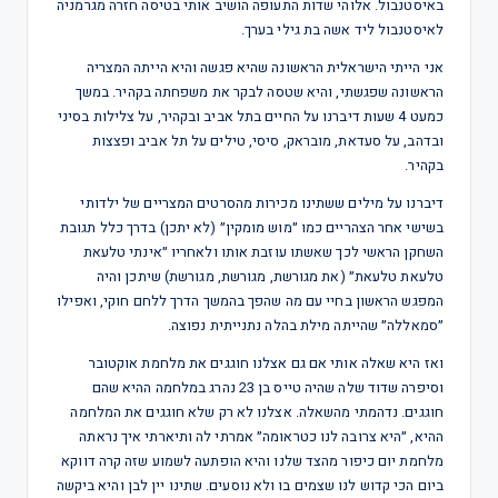
באיסטנבול. אלוהי שדות התעופה הושיב אותי בטיסה חזרה מגרמניה
לאיסטנבול ליד אשה בת גילי בערך.
אני הייתי הישראלית הראשונה שהיא פגשה והיא הייתה המצריה
הראשונה שפגשתי, והיא שטסה לבקר את משפחתה בקהיר. במשך
כמעט 4 שעות דיברנו על החיים בתל אביב ובקהיר, על צלילות בסיני
ובדהב, על סעדאת, מובראק, סיסי, טילים על תל אביב ופצצות
בקהיר.
דיברנו על מילים ששתינו מכירות מהסרטים המצריים של ילדותי
בשישי אחר הצהריים כמו ״מוש מומקין״ (לא יתכן) בדרך כלל תגובת
השחקן הראשי לכך שאשתו עוזבת אותו ולאחריו ״אינתי טלעאת
טלעאת טלעאת״ (את מגורשת, מגורשת, מגורשת) שיתכן והיה
המפגש הראשון בחיי עם מה שהפך בהמשך הדרך ללחם חוקי, ואפילו
״סמאללה״ שהייתה מילת בהלה נתנייתית נפוצה.
ואז היא שאלה אותי אם גם אצלנו חוגגים את מלחמת אוקטובר
וסיפרה שדוד שלה שהיה טייס בן 23 נהרג במלחמה ההיא שהם
חוגגים. נדהמתי מהשאלה. אצלנו לא רק שלא חוגגים את המלחמה
ההיא, ״היא צרובה לנו כטראומה״ אמרתי לה ותיארתי איך נראתה
מלחמת יום כיפור מהצד שלנו והיא הופתעה לשמוע שזה קרה דווקא
ביום הכי קדוש לנו שצמים בו ולא נוסעים. שתינו יין לבן והיא ביקשה