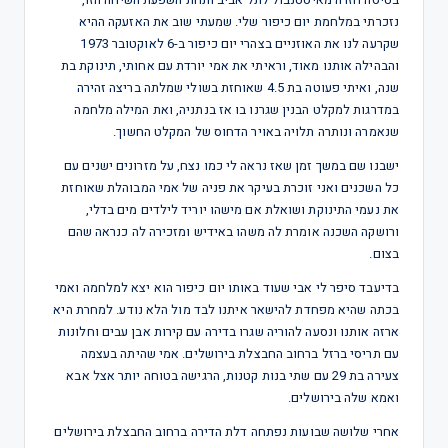
נזכרתי במלחמת יום כיפור שלי. שמעתי שוב את האזעקה ההיא
שקרעה לנו את האוזניים בצהרי יום כיפור ב-6 לאוקטובר 1973
והבהילה אותנו מאוד, וראיתי את אמי יורדת עם אחותי, תינוקת בת
שנה, ואיתי פעוטה בת 4.5 שאוחזת בשולי שמלתה בריצה זהירה
במדרגות למקלט הבנין שגרנו בו אז בנתניה, ואת המילה מלחמה
שנאמרה ונותרה תלויה באויר הדחוס של המקלט החשוך.
ישבנו שם במשך זמן שאז נראה לי כמו נצח, על מזרונים ישנים עם
כל השכנים ואני זוכרת בעיקר את פניה של אמי המבוהלת שאוחזת
את נעמי התינוקת ושואלת אם מישהו יוריד לילדים מים בדלי,
ורושקה השכנה אומרת לה משהו באידיש ומזכירה לה כנראה שהם
בצום.
בדיעבד סיפר לי אבי שעוד באותו יום כיפור הוא יצא למלחמה ואמי
בכתה שהיא מפחדת להישאר איתנו לבד מול הלא נודע. למחרת היא
ארזה אותנו ונסעה להוריה שגרו בדירה עם קירות אבן עבים וחלונות
עם תריסי ברזל ברחוב החבצלת בירושלים. אמי שהיתה בעצמה
צעירה בת 29 עם שתי בנות קטנות, הרגישה בטוחה יותר אצל אבא
ואמא שלה בירושלים.
אחרי שלושה שבועות נפתחה דלת הדירה ברחוב החבצלת בירושלים