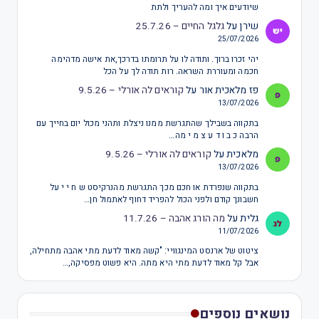
שיודעים איך ומה להעריך ולתת
שירן
על
גלגל החיים – 25.7.26
25/07/2026
יהי זכרו ברוך. ותודה לו על תרומתו בדרכך,את אישה מדהימה
חכמה ומעוררת השראה. רות תודה לך על הכל
פז מלאכית אור
על
קוראים לה אורלי – 9.5.26
13/07/2026
בתקווה בשבילך שהתגרשת ממנו ניצלת ותהני מכול יום בחייך עם
הרבה כ ב ו ד ע צ מ י מה…
מלאכית
על
קוראים לה אורלי – 9.5.26
13/07/2026
בתקווה שנפרדת או חכם מכך התגרשת מהנרקיסט ש ח י י על
חשבונך קודם ולפני הכול להפריד דחוף לאתמול חן…
גלית
על
מה הורג אהבה – 11.7.26
11/07/2026
ציטוט של ארנסט המינגוויי: "קשה מאוד לדעת מתי אהבה מתחילה,
אבל קל מאוד לדעת מתי היא מתה. היא פשוט מפסיקה,…
נושאים נוספים