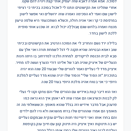
לסוכה. אמא אמרה לאבא שזה יעסיק אותי קצת ויהיה להם שקט.
אחרי שתלינו את הקישוטים ונתנו לי לאכול בסוכה בכיתי כי רציתי
לישון שם ואמי לא הסכימה ואמרה שזה ירושלים ואי אפשר לישון
במרפסת כי קר ואני אהיה חולה, וכשלא השתכנעתי היא שלפה טיעון
מנצח ואמרה בלחש שגם אַבּוּלֵלֶה יכול לבוא. זה שכנע אותי סופית
ללכת לישון בחדר.
בלילה ירד גשם והחריב לי את הסוכה והרטיב את הקישוטים ובכיתי
שוב ואמא הבטיחה שהיא תקנה לי דגל לשמחת תורה ואני אלך עם
סבא לבית הכנסת לריקודים. למחרת הלכנו למדרחוב בו היתה חנות
הנעליים של איציק שהיה חבר של אליהו דודי הנערץ ועשה לנו מחיר.
איציק מדד לי נעליים ואמר להורים שלי שבעוד 20 שנה הוא יהיה
בתוכנית ״זה הסוד שלי״ והסוד שלו יהיה שהוא מדד נעליים למלכת
היופי כי אני בטוח אהיה מלכת היופי בעוד 20 שנה.
ואז הוא דיבר קצת באידיש עם ההורים שלי והם צחקו וקנו לי נעלי
לק לבנות וכשיצאנו הם אמרו שזה לא יאומן איך הוא נראה כמו
פרענק אבל מדבר אידיש וזה בגלל שהוא מאומץ. וכששאלתי מה זה
מאומץ הם אמרו שההורים שלו ברחו מהשואה ולא היו להם ילדים
והם בחרו אותו ואני דימיינתי חנות נעליים ענקית שבמקום נעליים
יש בה תינוקות ואיך איציק היה תינוק קטן עם חיוך ענק בקופסת
נעליים לבנה ואיך ההורים שלו בחרו אותו בגלל החיוך.