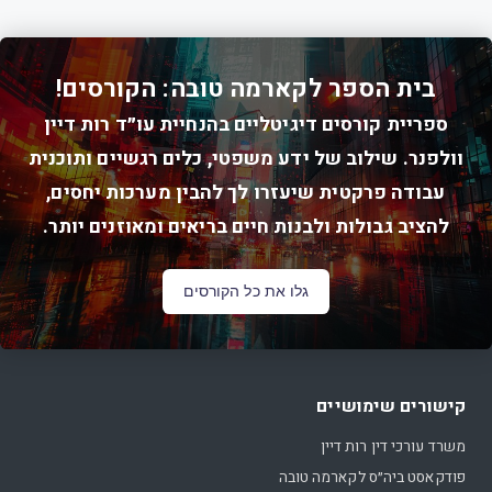
בית הספר לקארמה טובה: הקורסים!
ספריית קורסים דיגיטליים בהנחיית עו״ד רות דיין
וולפנר. שילוב של ידע משפטי, כלים רגשיים ותוכנית
עבודה פרקטית שיעזרו לך להבין מערכות יחסים,
להציב גבולות ולבנות חיים בריאים ומאוזנים יותר.
גלו את כל הקורסים
קישורים שימושיים
משרד עורכי דין רות דיין
פודקאסט ביה״ס לקארמה טובה