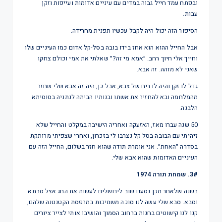
ובפתח עמד חייל גבוה במדים עם עיניים אדומות ועייפות וזקן
עבות.
הסיפור הזה יכול היה לקבל עכשיו תפנית מחרידה.
אבל החייל ההוא הוא אחז בידו בובה בסל-קל אדום כמו העיניים שלו
וחייך אלי חיוך רחב. ״אמא מי זה?״ שאלתי את אמי וכולם צחקו
שאני לא מזהה. זה אבא.
גדל לו זקן והיה לו ריח של צבא, אבל כן, היה זה אבא שלי שחזר
מהמלחמה ובא להחזיר את אשתו ובנותיו הביתה לנתניה בסוסיתא
הלבנה.
50 שנה עברו מאז, האזעקה ואחריה הישיבה במקלט והחייל שלא
זיהיתי עם הבובה בסל קל נצרבו לי בזכרון, ואחרי שצפיתי מרותקת
בסדרה ״האחת״. אני אומרת תודה שהוא חזר בשלום, החייל הזה עם
העיניים האדומות שהוא אבא שלי.
3#. שמחת תורה 1974
בשנה שלאחר מכן נסענו שוב לירושלים לעשות את החג אצל סבתא
וסבא. סבא שלי עשה לנו סוכה משמיכות במרפסת הקטנטנה שלהם,
קנו לנו קישוטים בחנות ברחוב הסמוך והושיבו אותי לצייר ציורים