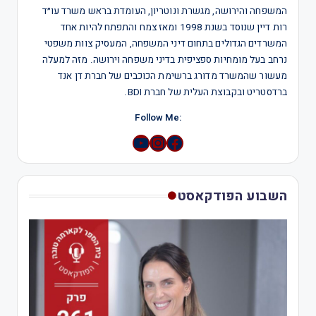
המשפחה והירושה, מגשרת ונוטריון, העומדת בראש משרד עו״ד
רות דיין שנוסד בשנת 1998 ומאז צמח והתפתח להיות אחד
המשרדים הגדולים בתחום דיני המשפחה, המעסיק צוות משפטי
נרחב בעל מומחיות ספציפית בדיני משפחה וירושה. מזה למעלה
מעשור שהמשרד מדורג ברשימת הכוכבים של חברת דן אנד
ברדסטריט ובקבוצת העלית של חברת BDI.
:Follow Me
YouTube
Instagram
השבוע הפודקאסט