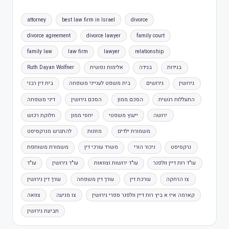
attorney
best law firm in Israel
divorce
divorce agreement
divorce lawyer
family court
family law
law firm
lawyer
relationship
בגידות
בגידה
אלימות נפשית
Ruth Dayan Wolfner
גירושין
גירושים
בית משפט לענייני משפחה
בית דין רבני
התעללות רגשית
הסכם ממון
הסכם גירושין
דיני משפחה
ירושה
ייעוץ משפטי
יחסי ממון
חלוקת רכוש
משמורת ילדים
מזונות
להתגרש מנרקסיסט
נרקסיסט
ניכור הורי
משרד עורכי דין
משמורת משותפת
עו"ד רות דיין וולפנר
עו"ד ירושות וצוואות
עו"ד גירושין
עו"ד
צו הרחקה
עורכת דין
עורך דין משפחה
עורך דין גירושין
קארמה איז א ביץ רות דיין וולפנר ספרי גירושין
צו מניעה
צוואה
תביעת גירושין