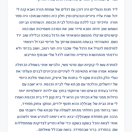
ליד חנות הנעליים היה דוכן עם דגלים של שמחת תורה ואבא קנה לי
דגל שהיו עליו ציורים ונצנצים ומין חלון כזה נפתח שבתוכו היה ספר
תורה וחיכיתי כבר ללכת עם הדגל לבית הכנסת. וכשחזרנו הביתה
השמש שוב זרחה וסבא סידר שוב את הסוכה משמיכות ועם כמה
קישוטים שניצלו מהגשם והשארתי את הדגל בסוכה ובלילה שוב ירד
גשם. התעוררתי בבעתה מהגשם שניתך על תריסי הברזל ויצאתי
למרפסת להציל את הדגל שלי שכבר היה חצי רטוב, ושוב בכיתי ולא
נרדמתי מהתרגשות וציפייה ומדאגה לדגל שלי שבסוף התייבש.
למחרת עשו לי קוקיות ועם סרטי משי, הלבישו אותי בשמלה הכחולה
שאמא אמרה שהיא מתאימה לי לעיניים וגרביונים לבנים ונעלתי את
נעלי הלק הלבנות שקנו לי בחנות של איציק, והרגשתי מלכת היופי
של ירושלים, והלכתי עם סבתא שלי לבית הכנסת. היא ישבה עם
סידור בעזרת הנשים ואני שיחקתי בחוץ עם ילדות ירושלמיות יותר
גדולות ממני שלא הכרתי והן הראו לי בית קטן ליד בית הכנסת ואמרו
לי שזה הבית של אַבּוּלֵלֶה והוא חוטף ילדים, וצחקו צחוק מפחיד,
ואני ברחתי מהן וזחלתי מתחת לשמלה של סבתא שלי וישבתי שם
הרבה זמן מפחדת שאַבּוּלֵלֶה יבוא. היא ניסתה להרגיע אותי ולשכנע
אותי לצאת והכל בשקט בשקט כדי שלא נפריע לצדיקות שמתפללות
שם. בהפרדה. ברור שבהפרדה. בושה שבכלל שאלתם…