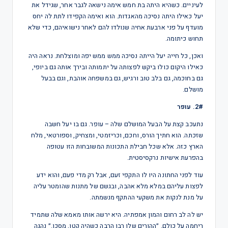
לעיניים. כשהיא היתה בת חמש אימה נישאה לגבר אחר, שגידל את
יעל כאילו היתה נסיכה מהאגדות. הוא ואימה הקפידו לתת לה יחס
מועדף על פני ארבעת אחיה שנולדו להם לאחר נישואיהם, כדי שלא
תחוש כיתומה.
ואכן, כל חייה יעל הייתה נסיכה ממש ממש יפה ומוצלחת. נראה היה
כאילו היקום כולו ביקש לפצותה על יתמותה ובירך אותה גם ביופי,
גם בחוכמה, גם בלב טוב ורגיש, גם במשפחה אוהבת, וגם בבעל
מושלם.
2#. עופר
נתעכב קצת על הבעל המושלם שלה – עופר. גם בו יעל חשבה
שזכתה. הוא חתיך הורס, וחכם, וכריזמטי, ומצחיק, וספורטאי, מלח
הארץ כזה. אלא שכל חבילת התכונות המשובחות הזו עטופה
בהפרעת אישיות נרקסיסטית.
עוד לפני החתונה היו לו התקפי זעם, אבל רק מדי פעם, והוא ידע
לפצות עליהם במלא מלא אהבה, ובגשם של מתנות שהומטר עליה
על מנת לנקות את משקעי ההתקף מנשמתה.
יש לה לב רחום והמון אמפתיה. היא ירשה אותו מאמא שלה שתמיד
ריחמה על כולם. ״ההורים שלו רבו הרבה כשהיה קטן, מסכן.״ נהגה