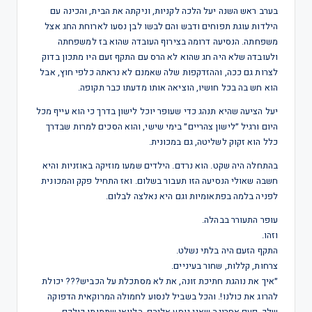
בערב ראש השנה יעל הלכה לקניות, וניקתה את הבית, והכינה עם
הילדות עוגת תפוחים ודבש והם לבשו לבן נסעו לארוחת החג אצל
משפחתה. הנסיעה דרומה בצירוף העובדה שהוא בז למשפחתה
ולעובדה שלא היה חג שהוא לא הרס עם התקף זעם היו מתכון בדוק
לצרות גם ככה, וההזדקפות שלה שאמנם לא נראתה כלפי חוץ, אבל
הוא חש בה בכל חושיו, הוציאה אותו מדעתו כבר תקופה.
יעל הציעה שהיא תנהג כדי שעופר יוכל לישון בדרך כי הוא עייף מכל
היום ורגיל ״לישון צהריים״ בימי שישי, והוא הסכים למרות שבדרך
כלל הוא זקוק לשליטה, גם במכונית.
בהתחלה היה שקט. הוא נרדם. הילדים שמעו מוזיקה באוזניות והיא
חשבה שאולי הנסיעה הזו תעבור בשלום. ואז התחיל פקק והמכונית
לפניה בלמה בפתאומיות וגם היא נאלצה לבלום.
עופר התעורר בבהלה.
וזהו.
התקף הזעם היה בלתי נשלט.
צרחות, קללות, שחור בעיניים.
״איך את נוהגת חתיכת זונה, את לא מסתכלת על הכביש??? יכולת
להרוג את כולנו!. והכל בשביל לנסוע לחמולה המרוקאית הדפוקה
שלך. פעם אחרונה שאני נוסע אליהם. הלוואי שתמותו כולכם.