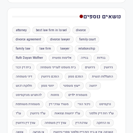
נושאים נוספים
attorney
best law firm in Israel
divorce
divorce agreement
divorce lawyer
family court
family law
law firm
lawyer
relationship
בגידות
בגידה
אלימות נפשית
Ruth Dayan Wolfner
גירושין
גירושים
בית משפט לענייני משפחה
בית דין רבני
התעללות רגשית
הסכם ממון
הסכם גירושין
דיני משפחה
ירושה
ייעוץ משפטי
יחסי ממון
חלוקת רכוש
משמורת ילדים
מזונות
להתגרש מנרקסיסט
נרקסיסט
ניכור הורי
משרד עורכי דין
משמורת משותפת
עו"ד רות דיין וולפנר
עו"ד ירושות וצוואות
עו"ד גירושין
עו"ד
צו הרחקה
עורכת דין
עורך דין משפחה
עורך דין גירושין
קארמה איז א ביץ רות דיין וולפנר ספרי גירושין
צו מניעה
צוואה