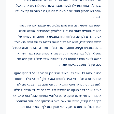
נבלות״. הבנות התחילו לבכות והבן הבכור ניסה להרגיע אותן. אבל
עופר לא הפסיק ויעל ישבה מאחורי ההגה, נהגה בארשת קפואה ולא
הגיבה.
הקטע עם התקפי זעם הוא שהם מלבים את עצמם ואם אין משהו
חיצוני שמסיים אותם הם יכולים להפוך למסוכנים. העוגה שהיא
אפתה קודם לכן עם הילדות נחה בתבנית נירוסטה חד פעמית על
רצפת הרכב לידו, והוא היה צריך משהו לכלות בו את זעמו. הוא אחז
בזעם בתבנית וקימט אותה, העוגה כולה התפזרה ונהרסה והוא התחיל
להשליך לכל עבר באוטו חתיכות עוגה נוטפות דבש ולצרוח שהיא
תקעה לו את העוגה מתחת לרגליים ושהוא לא יכול לישון ככה וגם
ככה אין לה מושג בלאפות עוגות.
הבנות, בנות 11 ו-13 בכו מאוד, אבל הבן הבכור בן ה-17 חטף התקף
זעם על אבא שלו. הוא הגיב לסטרס הזה ב-fight פרטי שלו – ״סתום
ת׳פה כבר. סתום או שאני הורג אותך. אני אשב עליך בכלא אם לא
תעזוב אותה כבר בשקט יא חתיכת זבל. די כבר. די. די. הרסת לכולנו
את החיים. אני שונא אותך. שונא. הלוואי שתמות כבר.״ הוא שאג ואז
פרץ בבכי קולני, געיות של צער וכאב שהודחקו כבר שנים והתפרצו
מגרונו של נער מתבגר שקולו לא מזמן התחלף ונשמתו התרסקה.