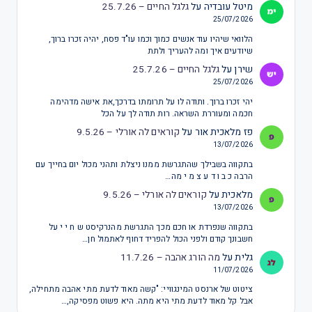
מיטל עובדיה
על
גלגל החיים – 25.7.26
25/07/2026
הלוואי שיהיו עוד אנשים כמוך וכמו עו"ד פסח, יהיה זכרו ברוך,
שיודעים איך ומה להעריך ולתת
שירן
על
גלגל החיים – 25.7.26
25/07/2026
יהי זכרו ברוך. ותודה לו על תרומתו בדרכך,את אישה מדהימה
חכמה ומעוררת השראה. רות תודה לך על הכל
פז מלאכית אור
על
קוראים לה אורלי – 9.5.26
13/07/2026
בתקווה בשבילך שהתגרשת ממנו ניצלת ותהני מכול יום בחייך עם
הרבה כ ב ו ד ע צ מ י מה…
מלאכית
על
קוראים לה אורלי – 9.5.26
13/07/2026
בתקווה שנפרדת או חכם מכך התגרשת מהנרקיסט ש ח י י על
חשבונך קודם ולפני הכול להפריד דחוף לאתמול חן…
גלית
על
מה הורג אהבה – 11.7.26
11/07/2026
ציטוט של ארנסט המינגוויי: "קשה מאוד לדעת מתי אהבה מתחילה,
אבל קל מאוד לדעת מתי היא מתה. היא פשוט מפסיקה,…