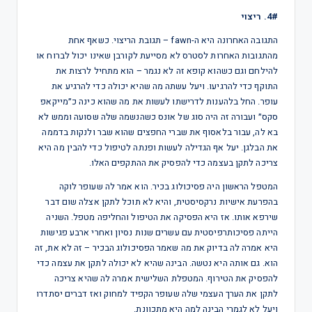
4#. ריצוי
התגובה האחרונה היא ה-fawn – תגובת הריצוי. כשאף אחת
מהתגובות האחרות לסטרס לא מסייעת לקורבן שאינו יכול לברוח או
להילחם וגם כשהוא קופא זה לא נגמר – הוא מתחיל לרצות את
התוקף כדי להרגיעו. ויעל עשתה מה שהיא יכולה כדי להרגיע את
עופר. החל בלהענות לדרישתו לעשות את מה שהוא כינה כ״מייקאפ
סקס״ ועבורה זה היה סוג של אונס כשהנשמה שלה שסועה וממש לא
בא לה, עבור בלאסוף את שברי החפצים שהוא שבר ולנקות בדממה
את הבלגן. יעל אף הגדילה לעשות ופנתה לטיפול כדי להבין מה היא
צריכה לתקן בעצמה כדי להפסיק את ההתקפים האלו.
המטפל הראשון היה פסיכולוג בכיר. הוא אמר לה שעופר לוקה
בהפרעת אישיות נרקסיסטית, והיא לא תוכל לתקן אצלה שום דבר
שירפא אותו. אז היא הפסיקה את הטיפול והחליפה מטפל. השניה
הייתה פסיכותרפיסטית עם עשרים שנות נסיון ואחרי ארבע פגישות
היא אמרה לה בדיוק את מה שאמר הפסיכולוג הבכיר – זה לא את, זה
הוא. גם אותה היא נטשה. הבינה שהיא לא יכולה לתקן את עצמה כדי
להפסיק את הטירוף. המטפלת השלישית אמרה לה שהיא צריכה
לתקן את הערך העצמי שלה שעופר הקפיד למחוק ואז דברים יסתדרו
ויעל לא לגמרי הבינה למה היא מתכוונת.