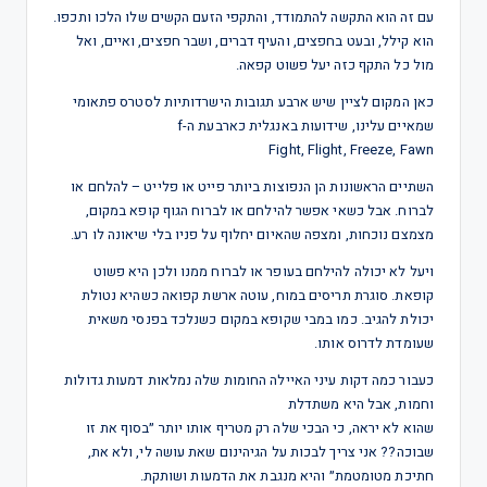
עם זה הוא התקשה להתמודד, והתקפי הזעם הקשים שלו הלכו ותכפו.
הוא קילל, ובעט בחפצים, והעיף דברים, ושבר חפצים, ואיים, ואל
מול כל התקף כזה יעל פשוט קפאה.
כאן המקום לציין שיש ארבע תגובות הישרדותיות לסטרס פתאומי
שמאיים עלינו, שידועות באנגלית כארבעת ה-f
Fight, Flight, Freeze, Fawn
השתיים הראשונות הן הנפוצות ביותר פייט או פלייט – להלחם או
לברוח. אבל כשאי אפשר להילחם או לברוח הגוף קופא במקום,
מצמצם נוכחות, ומצפה שהאיום יחלוף על פניו בלי שיאונה לו רע.
ויעל לא יכולה להילחם בעופר או לברוח ממנו ולכן היא פשוט
קופאת. סוגרת תריסים במוח, עוטה ארשת קפואה כשהיא נטולת
יכולת להגיב. כמו במבי שקופא במקום כשנלכד בפנסי משאית
שעומדת לדרוס אותו.
כעבור כמה דקות עיני האיילה החומות שלה נמלאות דמעות גדולות
וחמות, אבל היא משתדלת
שהוא לא יראה, כי הבכי שלה רק מטריף אותו יותר ״בסוף את זו
שבוכה?? אני צריך לבכות על הגיהינום שאת עושה לי, ולא את,
חתיכת מטומטמת״ והיא מנגבת את הדמעות ושותקת.