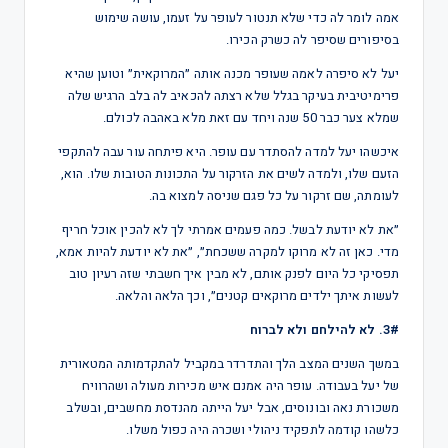
אמה לומר לה כדי שלא תנטור לעופר על זעמו, עושה שימוש
בסיפורים שסיפר לה כשרק הכירו.
יעל לא סיפרה לאמה שעופר מכנה אותה ״המרוקאית״ וטוען שהיא
פרימיטיבית בעיקר בגלל שלא רצתה להכאיב לה בלב הרגיש שלה
שמלא צער כבר 50 שנה ויחד עם זאת מלא באהבה לכולם.
איכשהו יעל למדה להסתדר עם עופר. היא פיתחה עור עבה להתקפי
הזעם שלו, ולמדה לשים את הזרקור על התכונות הטובות שלו. הוא,
לעומתה, שם זרקור על כל פגם שניסה למצוא בה.
״את לא יודעת לבשל. כמה פעמים אמרתי לך לא להכין אוכל חריף
מדי. כאן זה לא מרוקו למקרה ששכחת״, ״את לא יודעת להיות אמא,
תפסיקי כל היום לפנק אותם, לא מבין איך חשבתי שזה רעיון טוב
לעשות איתך ילדים מרוקאים קטנים״, וכך הלאה והלאה.
3#. לא להילחם ולא לברוח
במשך השנים המצב הלך והתדרדר במקביל להתקדמותה המטאורית
של יעל בעבודה. עופר היה אמנם איש מכירות מעולה ושהרוויח
משכורת נאה ובונוסים, אבל יעל הייתה מהנדסת מחשבים, ובשלב
כלשהו קודמה לתפקיד ניהולי ושכרה היה כפול משלו.