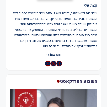
קצת עלי
עו"ד רות דיין-וולפנר, ילידת 1969, הינה עו"ד מומחית בתחום דיני
המשפחה והירושה, מגשרת ונוטריון, העומדת בראש משרד עו״ד
רות דיין שנוסד בשנת 1998 ומאז צמח והתפתח להיות אחד
המשרדים הגדולים בתחום דיני המשפחה, המעסיק צוות משפטי
נרחב בעל מומחיות ספציפית בדיני משפחה וירושה. מזה למעלה
מעשור שהמשרד מדורג ברשימת הכוכבים של חברת דן אנד
ברדסטריט ובקבוצת העלית של חברת BDI.
:Follow Me
YouTube
Instagram
השבוע הפודקאסט