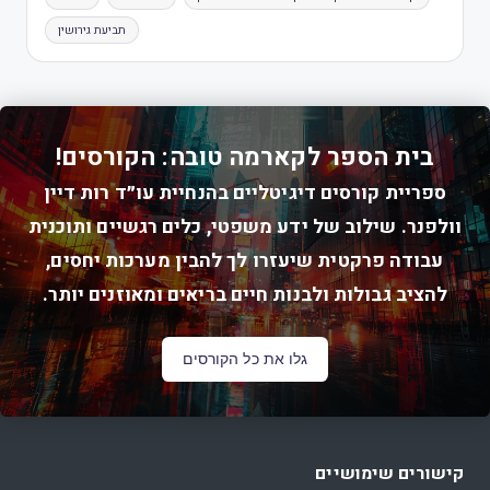
תביעת גירושין
בית הספר לקארמה טובה: הקורסים!
ספריית קורסים דיגיטליים בהנחיית עו״ד רות דיין
וולפנר. שילוב של ידע משפטי, כלים רגשיים ותוכנית
עבודה פרקטית שיעזרו לך להבין מערכות יחסים,
להציב גבולות ולבנות חיים בריאים ומאוזנים יותר.
גלו את כל הקורסים
קישורים שימושיים