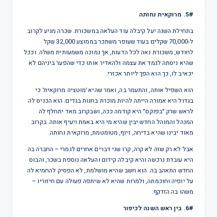
5#. מרוקאית נחותה
בתחילת השנה יעל קיבלה עוד העלאה במשכורת. שכרה מגיע לקרוב
ל-70,000 שקלים בעוד שעופר משתכר בממוצע 32,000 שקל
לחודש, משכורת נאה לכל הדעות, אך נמוכה משמעותית משלה. וככל
שהיא ניסתה לגמד את עצמה ולהאדיר אותו כדי שהפער ביניהם לא
יכאיב לו, כך הוא הפך ליותר אכזרי.
הוא השפיל אותה, והתעמר בה, ואמר שהיא ׳מוטציה מרוקאית׳ כי
בגדול היא אמורה הייתה להיות מוכרת בחנות בגדים. הוא הכניס לה
לראש שרק ״בפוקס״ היא קודמה ככה, ושבקרוב מאד יתחלף לה
המנהל והמנהל החדש יבין שהיא מי היא באמת ויעיף אותה. בקרוב
מאוד יבינו שהיא בדיחה, זיוף, מטומטמת, מרוקאית נחותה.
אבל לא רק שזה לא קרה, קרו שני דברים אחרים לגמרי – החברה בה
היא עובדת נרכשה והיא קיבלה קידום והעלאה נוספת בשכר, והבוס
החדש התאהב בה. הוא חשב שהיא מושלמת, לא הפסיק להחמיא לה
על יופיה וחוכמתה, ולמרות שהיא לא שיתפה פעולה עם חיזוריו –
משהו בה הזדקף.
6#. בין ראש השנה לכיפור