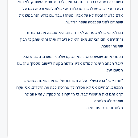
השתררה דממה ברכב. הבנות הפסיקו לבכות. עופר השתתק. לא הוא
ולא היא ידעו שיש לנער המוצלח הזה יכולת להוציא כזה זעם על
אדם כלשהו ובטח לא על אביו. משהו נשבר שם ברגע הזה במכונית
שעתיים לפני שנכנסה השנה החדשה.
הם לא הגיעו למשפחתה לארוחת חג. היא סובבה את המכונית
והחזירה אותם הביתה. מאז היא לא דיברה איתו והוא שתק כי הבין
שמשהו נשבר.
הכנתי אותה שהשקט הזה הוא השקט שלפני הסערה. השבוע הוא
קיבל מכתב הזמנה למו״מ אליו צורפה בקשה ליישוב סכסוך שהגשנו
מטעם יעל.
״תתביישי״ הוא השליך עליה תערובת של שנאה ועוינות כשהגיע
המכתב. ״בחיים אני לא אסלח לך שהרסת ככה את הילדים. אני אקח
לך אותם ואת תישארי לבד, כי מי יקח זונה כמוך?״, והיא הבינה
שמתחילה מלחמה.
מלחמת יום כיפור שלה.