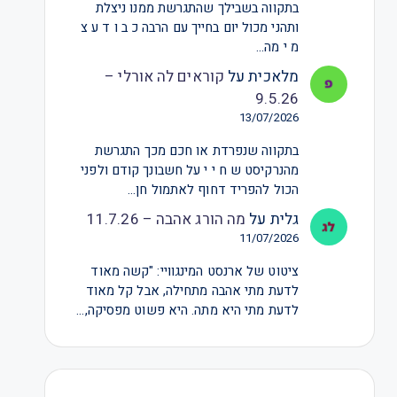
בתקווה בשבילך שהתגרשת ממנו ניצלת
ותהני מכול יום בחייך עם הרבה כ ב ו ד ע צ
מ י מה…
מלאכית
על
קוראים לה אורלי –
9.5.26
13/07/2026
בתקווה שנפרדת או חכם מכך התגרשת
מהנרקיסט ש ח י י על חשבונך קודם ולפני
הכול להפריד דחוף לאתמול חן…
גלית
על
מה הורג אהבה – 11.7.26
11/07/2026
ציטוט של ארנסט המינגוויי: "קשה מאוד
לדעת מתי אהבה מתחילה, אבל קל מאוד
לדעת מתי היא מתה. היא פשוט מפסיקה,…