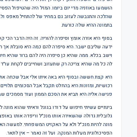
הושמעו באוזניה מדי יום ביומו. המזל היה שהטיפול הפס
שהלכה והתגבשה לעזוב גם במחיר של להתחיל מאפס ולבנ
בתמונה ההיא שלה כורעת.
בסוף היא אזרה אומץ וסיפרה להוריה. זה היה הדבר הכי ק
ידעה שליבם ישבר. היא סיפרה להם כמה היא סובלת אך 
וישב בכלא. ממה שהיא כן סיפרה היה להם ברור שהיא חיה
לה כל מה שהיא צריכה רק שתעזוב ושחייבים לקחת עו״ד 
היא קצת חששה ובסוף היא באה איתו אלי אבל שכחה את ה
רכושיות, ומזונות היא בהחלט תקבל אבל הסכומים תלויים 
פגישה אליה היא תביא את הסכם הממון ועוד מסמכים שב
בינתיים עשיתי חיפוש על דודו בגוגל וראיתי שהוא מונה
גלובלית גדולה שהשאירה אותו מנכ״ל וריפדה אותו באופציו
מונה להיות מנכ״ל ולא על האקזיט המשפחתי. למעשה הא
הפסיכולוגית מעלות המנקה. ועל זה נאמר – אין לתאר.