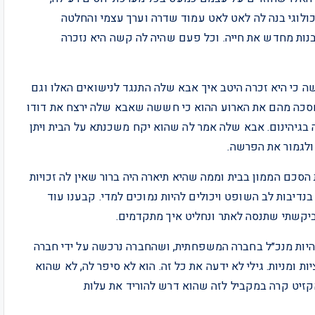
יכולוגי בנה לה לאט לאט עמוד שדרה וערך עצמי והחלטה
ות מחדש את חייה. וכל פעם שהיה לה קשה היא נזכרה
שה כי היא זכרה היטב איך אבא שלה התנגד לנישואים האלו וגם
חסכה מהם את הארוע ההוא כי חששה שאבא שלה ירצח את דודו
 בגיהינום. אבא שלה אמר לה שהוא יקח משכנתא על הבית ויתן
ולגמור את הפרשה.
סכם הממון בבית וממה שהיא תיארה היה ברור שאין לה זכויות
בנדיבות לב השופט ויכולים להיות נמוכים למדי. קבענו עוד
יקשתי שתנסה לאתר ונחליט איך מתקדמים.
 להיות מנכ״ל בחברה המשפחתית, ושהחברה נרכשה על ידי חברה
ת ומניות. גילי לא ידעה את כל זה. הוא לא סיפר לה, לא שהוא
קזיט קרה במקביל לזה שהוא דרש להוריד את עלות