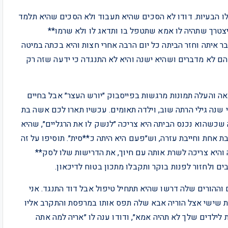
ילו הבעיות. דודו לא הסכים שהיא תעבוד ולא הסכים שהיא תלמד
צטרך שתהיה לו אמא שתטפל בו ותדאג לו ולא שרמו**
 איתה וחזר הביתה כל יום הרבה אחרי חצות והיא בכתה במיטה
הם לא מדברים ושהיא ישנה והיא לא התנגדה כי ידעה שזה רק
ה והעלה תמונות מרגשות בפייסבוק ״יורש העצר״ אבל בחיים
י שנה גילי הרתה שוב, וילדה תאומים. עכשיו תארו לכם אשה בת
ה שכשהוא נכנס הביתה היא צריכה ״לנשק לו את הרגליים״, שהיא
אחת וחייבת עזרה, וש״פעם היא היתה כ**סית״. תוסיפו על זה
היא צריכה לשרת אותה עם חיוך, את הדרישות שלו לסק**
ם ולחזור לפנות בוקר ותקבלו מתכון בטוח לדיכאון.
מחה מהעיניים וההורים שלה דרשו שהיא תתחיל טיפול אבל דוד התנגד. אני
חת שישי אצל הוריה אבא שלה תפס אותו במרפסת והתקרב אליו
ת לילדים שלך לא תהיה אמא״, ודודו ענה לו ״אריה למה אתה