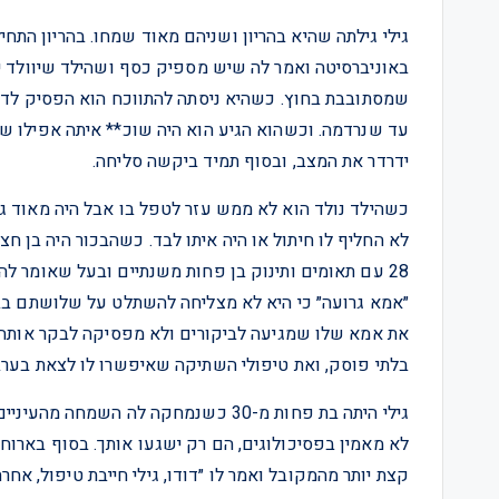
גילי גילתה שהיא בהריון ושניהם מאוד שמחו. בהריון התח
באוניברסיטה ואמר לה שיש מספיק כסף ושהילד שיוולד י
שמסתובבת בחוץ. כשהיא ניסתה להתווכח הוא הפסיק לדבר
עד שנרדמה. וכשהוא הגיע הוא היה שוכ** איתה אפילו ש
ידרדר את המצב, ובסוף תמיד ביקשה סליחה.
כשהילד נולד הוא לא ממש עזר לטפל בו אבל היה מאוד גא
לא החליף לו חיתול או היה איתו לבד. כשהבכור היה בן חצ
28 עם תאומים ותינוק בן פחות משנתיים ובעל שאומר ל
״אמא גרועה״ כי היא לא מצליחה להשתלט על שלושתם בבת 
את אמא שלו שמגיעה לביקורים ולא מפסיקה לבקר אותה ו
בלתי פוסק, ואת טיפולי השתיקה שאיפשרו לו לצאת בערבי
גילי היתה בת פחות מ-30 כשנמחקה לה הש
לא מאמין בפסיכולוגים, הם רק ישגעו אותך. בסוף בארו
קצת יותר מהמקובל ואמר לו ״דודו, גילי חייבת טיפול, אחר