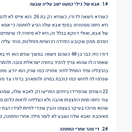
1#. אבא של גילי כמעט ישב עליה שבעה
כשהיא נישאה לדודו, כשהיא
היא היתה מסנוורת. בסוף אבא שלה הגיע לחתונה כי אמא 
של אבא, ואולי דווקא בגלל זה, היא לא סיפרה לו שיומיים
הסכם ממון שקובע הפרדה רכושיות מוחלטת, וגוזר עליה חיי
דודו היה כבר בן 48 כשהם נישאו. במשך שני
שאמרה לו שהוא צריך להכיר בחורה ישראלית טובה ולהתחתן
בהרצליה ומיד התחיל לחזר אחריה כמו שרק הוא יודע. מתנ
שגרמו לה לחוש כמו כוכבת בסרט ולהתאהב בדודו עד מע
22 השנים שהפרידו ביניהם הפריעו רק לאבא שלה, שמהר
עוד היתה תחת הפצצות אהבה ולא הצליחה לראות כלום מ
שהוא מרוכז בעיקר בעצמו והבין שכדי לחיות לצידו הבת ש
מאוהבת. ואבא שלה נשבע לא לומר מילה אחרי החתונה, כי 
2#. די מהר אחרי החתונה