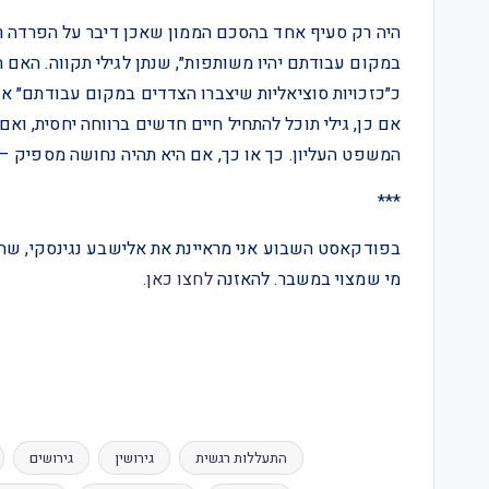
היה רק סעיף אחד בהסכם הממון שאכן דיבר על הפרדה רכ
במקום עבודתם יהיו משותפות״, שנתן לגילי תקווה. האם ה
כ״כזכויות סוציאליות שיצברו הצדדים במקום עבודתם״ או
אם כן, גילי תוכל להתחיל חיים חדשים ברווחה יחסית, ואם
המשפט העליון. כך או כך, אם היא תהיה נחושה מספיק – 
***
בפודקאסט השבוע אני מראיינת את אלישבע נגינסקי, שחו
מי שמצוי במשבר. להאזנה
לחצו כאן.
התעללות רגשית
גירושין
גירושים