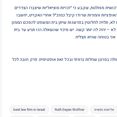
ושית מוחלטת, שקבע כי ״זכויות סוציאליות שיצברו הצדדים
אופציות והמניות שדודו קיבל כמנכ״ל אחרי האקזיט, יחשבו
 לא, תלויה לחלוטין בפרשנות שיתן בית המשפט להסכם הממון.
 לא – יהיה לה יותר קשה. יש סיכוי שהשאלה הזו תגיע עד בית
אני בטוחה שהיא תצליח.
לה בסרטן שחלות גרורתי ובכל זאת אופטימית. פרק חובה לכל
אלימות נפשית
Ruth Dayan Wolfner
best law firm in Israel