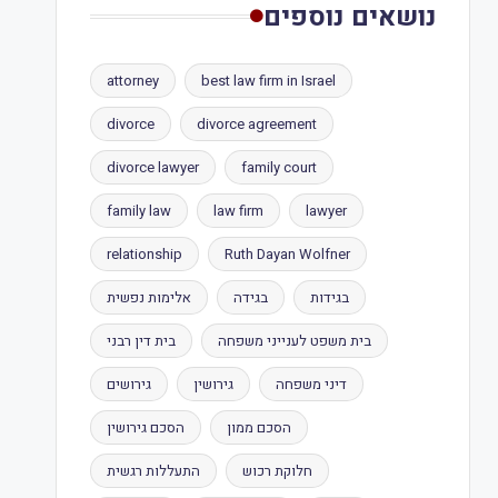
נושאים נוספים
attorney
best law firm in Israel
divorce
divorce agreement
divorce lawyer
family court
family law
law firm
lawyer
relationship
Ruth Dayan Wolfner
בגידות
בגידה
אלימות נפשית
בית משפט לענייני משפחה
בית דין רבני
דיני משפחה
גירושין
גירושים
הסכם ממון
הסכם גירושין
חלוקת רכוש
התעללות רגשית