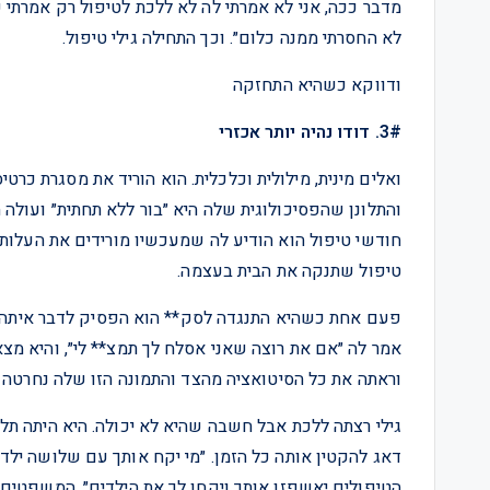
מדבר ככה, אני לא אמרתי לה לא ללכת לטיפול רק אמרתי
לא החסרתי ממנה כלום״. וכך התחילה גילי טיפול.
ודווקא כשהיא התחזקה
3#. דודו נהיה יותר אכזרי
והתלונן שהפסיכולוגית שלה היא ״בור ללא תחתית״ ועולה 
חודשי טיפול הוא הודיע לה שמעכשיו מורידים את העלות
טיפול שתנקה את הבית בעצמה.
אמר לה ״אם את רוצה שאני אסלח לך תמצ** לי״, והיא מצ
וראתה את כל הסיטואציה מהצד והתמונה הזו שלה נחרטה ל
גילי רצתה ללכת אבל חשבה שהיא לא יכולה. היא היתה תלו
דאג להקטין אותה כל הזמן. ״מי יקח אותך עם שלושה ילדי
הטיפולים יאשפזו אותך ויקחו לך את הילדים״. המשפטים