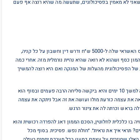
 שאני לא מאמין בפסיכולוגים, שתעשה מה שהיא רוצה אף פעם
ואלים מינית, מילולית וכלכלית. הוא הוריד את מסגרת כרטיס האשראי שלה ל-5000 ש״ח ודרש דין וחשבון על כל קניה,
המון כסף ושהוא לא רואה שהיא נהיית נורמלית מזה. אחרי כמה
 של הפסיכולוגית מהעלות של המנקה ואם היא רוצה להמשיך
פעם אחת כשהיא התנגדה לסק** הוא הפסיק לדבר איתה למשך 10 ימים והיא ביקשה סליחה הרבה פעמים ובסוף הוא
אה את עצמה כורעת מולו ועושה את זה אבל ניתקה את עצמה
ה בראש וכרתה לה את צינור הרגש.
יה בו כלכלית לחלוטין, הסכם הממון דאג להפרדה רכושית והוא
ם? תראי איך את נראית״. ״חולת נפש. פסיכית. בסוף מכל
 האלו שחוזרים על עצמם כמעט בכל מערכת יחסים רעילה,