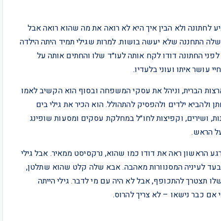
 רק בת 26. הוא איים לא להגיע לחתונה ולא הבין איך היא לא רואה את מה שהוא רואה אבל
שלה התחננה שלא יעשה בושות. למרות שגילי תמיד היתה הילדה
 לפני החתונה דודו לקח אותה לעו״ד שלו והחתים אותה על
 עושר איתו ועוני בלעדיו.
ם הוא חי בארצות הברית, וניהל את עסקי המשפחה ובסוף הוא הקשיב לאמו
 ולהביא ילדים ולהפסיק להתהולל. הוא הכיר את גילי בים
ות, ושירים, וקפיצות לחו״ל במחלקת עסקים ומסעות שופינג
ל הראש.
גע הראשון ראה את דודו כמו שהוא, נרקסיסט ממאיר. אבל גילי
בעד לעיניה המסנוורות מאהבה. אבא שלה קלט שהוא שתלטן,
לו תצטרך להתכופף, אבל לא היה עם מי לדבר. גילי הייתה
אם כבר נישאו – לא צריך להרוס.