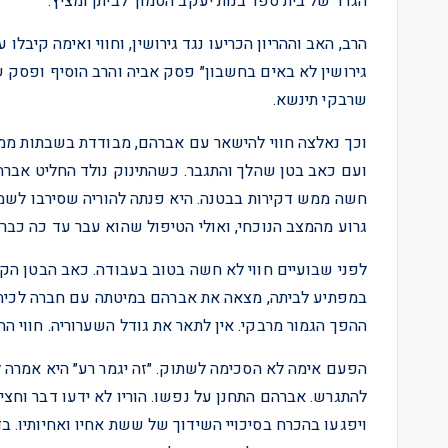
הגדר של בית ספר בנות יעקב הסמוך לביתן ומציץ.
הרב, האב וההריון הכריעו נגד גירושין, וחווי ואימה קיבלו 
גירושין לא באים בחשבון״ פסק אביה והרב הוסיף ופסק 
שרבקי תינשא.
וכך נאלצה חווי להישאר עם אברהם, מבודדת בשבתות מ
ועם כאב בטן שהלך והתגבר. כשהתינוק נולד החליט אברהם 
גרוע מהמצב הנוכחי, ואולי הטיפול שהוא עבר עד כה כבר
לפני שבועיים חווי לא חשה בטוב בעבודה. כאב הבטן הק
במפתיע לביתה, מצאה את אברהם במיטתה עם חברה לכיתה 
ההפך הגמור מרבקי. אין לתאר את גודל השערוריה. חווי הה
הפעם אימה לא הסכימה לשתוק. ״זה יגמר רע״ היא אמרה לאב
להתגרש. אברהם התחנן על נפשו. הוריו לא ידעו דבר וחצי
ויפגעו בהכרח בסיכויי השידוך של ששת אחיו ואחיותיו. 