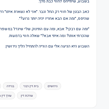
בשבוע, שיתייחס לחווי כבת מלך.
כאב הבטן של חווי רק החל וגבר. ״אני לא נשארת איתו״ הי
שהיסס, ״ומה אם הבא אחריו יהיה יותר גרוע?״.
״ומה עם רבקי? אבא, ומה עם התינוק שלי שיגדל במשפח
שהכרתי אותו? ומה איתי אבא?״ שאלה חווי בדמעות.
השבוע היא הגיעה אלי עם הוריה להתחיל הליך גירושין.
גירושים
בית דין רבני
בגידה
עורכת דין
עורך דין