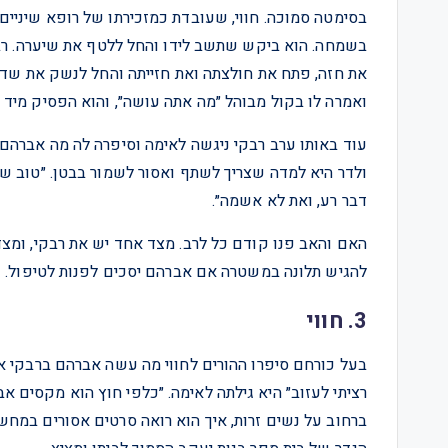
בסימטה סמוכה. חווי, שעובדת כמזכירתו של רופא שיניים 
בשמחה. הוא ביקש שתשב לידו והחל ללטף את שיערה. רב
את חזה, פתח את חולצתה ואת חזייתה והחל לנשק את שד
ואמרה לו בקול מבוהל ״מה אתה עושה״, והוא הפסיק מיד 
עוד באותו ערב רבקי ניגשה לאימה וסיפרה לה מה אברהם
ולדר היא למדה שצריך לשתף ואסור לשמור בבטן. ״טוב ש
דבר רע, ואת לא אשמה״.
האם והאב פנו קודם כל לרב. מצד אחד יש את רבקי, ומצד 
להגיש תלונה במשטרה אם אברהם יסכים לפנות לטיפול. וה
3. חווי
בעל כורחם סיפרו ההורים לחווי מה עשה אברהם ברבקי אח
רציתי לעזוב״ היא גילתה לאימה. ״כלפי חוץ הוא מקסים א
ברחוב על נשים זרות, איך הוא רואה סרטים אסורים במח