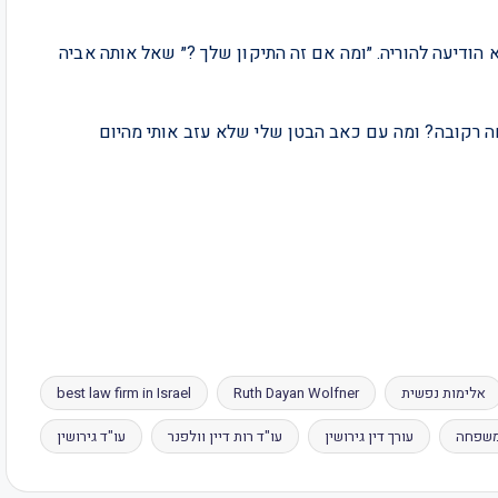
א הודיעה להוריה. ״ומה אם זה התיקון שלך ?״ שאל אותה אביה
ה רקובה? ומה עם כאב הבטן שלי שלא עזב אותי מהיום
אלימות נפשית
Ruth Dayan Wolfner
best law firm in Israel
 משפחה
עורך דין גירושין
עו"ד רות דיין וולפנר
עו"ד גירושין