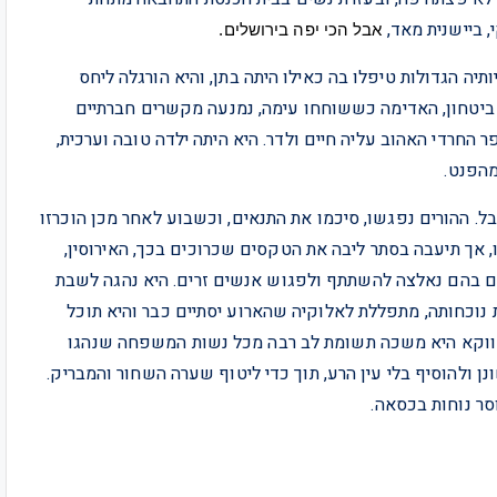
 ביישנית מאד,
אבל
הכי
יפה
בירושלים
. 
יה הגדולות טיפלו בה כאילו היתה בתן, והיא הורגלה ליחס
ת ביטחון, האדימה כששוחחו עימה, נמנעה מקשרים חברתיים
החרדי האהוב עליה חיים ולדר. היא היתה ילדה טובה וערכית,
מהפנט.
בל. ההורים נפגשו, סיכמו את התנאים, וכשבוע לאחר מכן הוכרזו
 אך תיעבה בסתר ליבה את הטקסים שכרוכים בכך, האירוסין,
ים בהם נאלצה להשתתף ולפגוש אנשים זרים. היא נהגה לשבת
כחותה, מתפללת לאלוקיה שהארוע יסתיים כבר והיא תוכל
דווקא היא משכה תשומת לב רבה מכל נשות המשפחה שנהגו
 ולהוסיף בלי עין הרע, תוך כדי ליטוף שערה השחור והמבריק.
סר נוחות בכסאה.