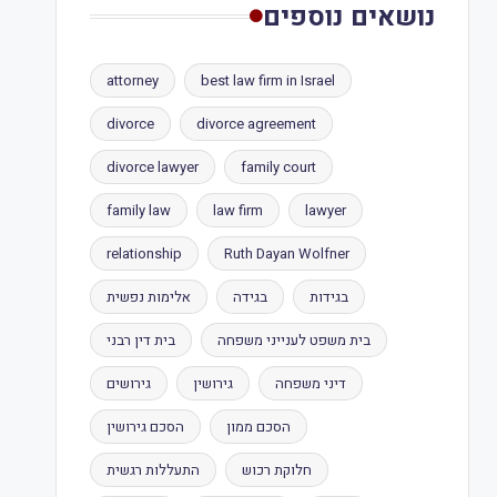
נושאים נוספים
attorney
best law firm in Israel
divorce
divorce agreement
divorce lawyer
family court
family law
law firm
lawyer
relationship
Ruth Dayan Wolfner
בגידות
בגידה
אלימות נפשית
בית משפט לענייני משפחה
בית דין רבני
דיני משפחה
גירושין
גירושים
הסכם ממון
הסכם גירושין
חלוקת רכוש
התעללות רגשית