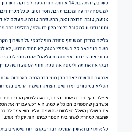
למשפחה ידועה ומכובדת רבת חסד וטוב, שכל מכריו דיברו 
צנועה, טובה, חרוצה ונאה, ממשפחה טובה שמעולם לא ד
וחווי נפגשו כמקובל בלובי מלון ירושלמי, החליפו כמה מי
בלילה בחדרן המשותף סיפרה חווי לרבקי על השידוך הק
חשה חווי כאב קל בשיפולי בטנה, לא תמיד מורגש, לא לגמר
עבורי את הכי טוב, אני סומכת עליהם״ אמרה חווי לרבקי ש
רבקי את אחותה וליטפה את פניה, וחווי הנהנה, חשה עדיין
ארבעה חודשים לאחר מכן חווי כבר הרתה. בארוחות שבת א
הפליא בסיפורים ומדרשים, הצחיק ושימח, הרעים בזמירות
אפילו
רבקי
חיבבה
אותו
במיוחד
, 
ונהגה
לצחוק
מבדיחותיו
. 
ב
וכשהבין
שהספרים
הם
כל
עולמה
, 
הוא
רכש
עבורה
את
הספ
את
השולחן
משלל
הצלחות
שהועמסו
עליו
, 
הוא
אמר
לה
כבד
שתבוא
למחרת
לאחר
בית
הספר
לביתו
והוא
יתן
לה
אותו
. 
כל אותו יום ראשון המתינה רבקי בקוצר רוח שיסתיים בי