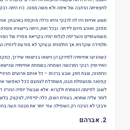
לחצאיתה הרחבה של אימה ולא משה ממנה. כזו היתה רבקי,
תשע אחיות היו לה לרבקי והיא גדלה מוקפת באהבתן. אחיות
מפנק ואוהב מיום לידתה. ובכל זאת, היתה ביישנית וחסר
משמעותיים והעדיפה לבלות ימיה בקריאת ספריו של הסופר 
תלמידה שקדנית אך חולמנית ובעיקר לא מודעת ליופיה ה
כשהגיעו אחיותיה לפירקן הן נישאו בנישואי שידוך, כמקו
האירוסין. רבקי התרגשה ושמחה בשמחת אחיותיה שנישאו,
החתונה, שבת חתן, שבע ברכות – כל אותם ארועים חגיגי
קפואה ומושפלת מבט, משתדלת לצמצם ככל האפשר את נו
לשוב לפינתה הנסתרת ולקרוא. אלא שבשל יופיה החריג 
לומר עליה שתהא, בעזרת השם, כלה יפיפיה, לצקצק בלשונן
ורבקי לא הגיבה רק השפילה עוד יותר את מבטה ונעה בחו
2. אברהם