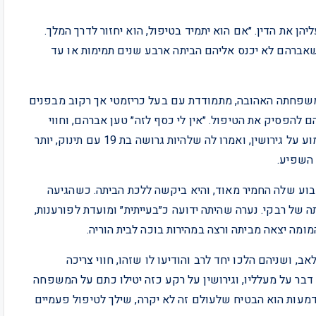
עליהן את הדין. ״אם הוא יתמיד בטיפול, הוא יחזור לדרך המלך.
שאברהם לא יכנס אליהם הביתה ארבע שנים תמימות או עד
משפחתה האהובה, מתמודדת עם בעל כריזמטי אך רקוב מבפנים
להפסיק את הטיפול. ״אין לי כסף לזה״ טען אברהם, וחווי
חשה ממש דקירות בבטנה. היא פנתה להוריה שסירבו לשמוע על גירושין, ואמרו לה שלהיות גרושה בת 19 עם תינוק, יותר
 השפיע.
בוע שלה החמיר מאוד, והיא ביקשה ללכת הביתה. כשהגיעה
של רבקי. נערה שהיתה ידועה כ״בעייתית״ ומועדת לפורענות,
מומה יצאה מביתה ורצה במהירות בוכה לבית הוריה.
, ושניהם הלכו יחד לרב והודיעו לו שזהו, חווי צריכה
 דבר על מעלליו, וגירושין על רקע כזה יטילו כתם על המשפחה
בדמעות הוא הבטיח שלעולם זה לא יקרה, שילך לטיפול פעמיים