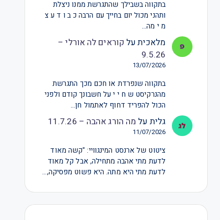
בתקווה בשבילך שהתגרשת ממנו ניצלת
ותהני מכול יום בחייך עם הרבה כ ב ו ד ע צ
מ י מה…
מלאכית
על
קוראים לה אורלי –
9.5.26
13/07/2026
בתקווה שנפרדת או חכם מכך התגרשת
מהנרקיסט ש ח י י על חשבונך קודם ולפני
הכול להפריד דחוף לאתמול חן…
גלית
על
מה הורג אהבה – 11.7.26
11/07/2026
ציטוט של ארנסט המינגוויי: "קשה מאוד
לדעת מתי אהבה מתחילה, אבל קל מאוד
לדעת מתי היא מתה. היא פשוט מפסיקה,…