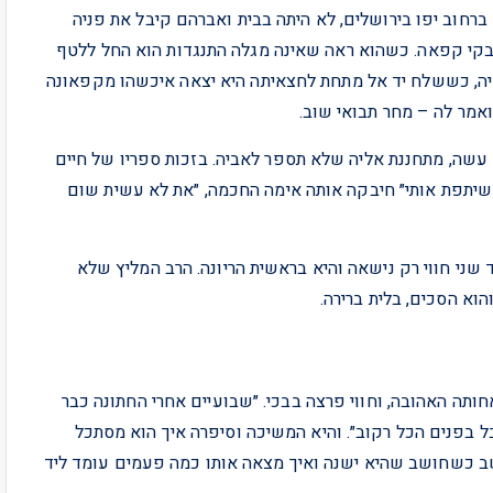
ברחוב יפו בירושלים, לא היתה בבית ואברהם קיבל את פניה
קי קפאה. כשהוא ראה שאינה מגלה התנגדות הוא החל ללטף
יה, כששלח יד אל מתחת לחצאיתה היא יצאה איכשהו מקפאונה
ואמר לה – מחר תבואי שוב.
 עשה, מתחננת אליה שלא תספר לאביה. בזכות ספריו של חיים
שיתפת אותי״ חיבקה אותה אימה החכמה, ״את לא עשית שום
שני חווי רק נישאה והיא בראשית הריונה. הרב המליץ שלא
וא הסכים, בלית ברירה.
ותה האהובה, וחווי פרצה בבכי. ״שבועיים אחרי החתונה כבר
בל בפנים הכל רקוב״. והיא המשיכה וסיפרה איך הוא מסתכל
שב כשחושב שהיא ישנה ואיך מצאה אותו כמה פעמים עומד ליד