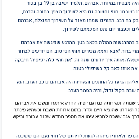
כשרבקי היתה בת 14 אחותה חווי הגיעה לפירקה. השידוך היה מבטיח במיוחד. אברהם, תלמיד ישיבה בן 19 בן בכור
בשבחו. חווי נחשבה גם היא לשידוך מצוין. בחורה נהדרת,
בק בה רבב. ההורים שמחו מאוד על השידוך המוצלח, אברהם
לים וכעבור יום נתנו הסכמתם לשידוך.
רב בהתרגשות מהולה בכאב בטן. מהרגע שפגשה את אברהם
י ברור. ״אבא ואמא מכירים אותי הכי טוב, הם יודעים לבחור
שאלה אותה איך יודעים שזה זה. ״את תהיי כלה יפיפיה״ חיבקה
 את אותו כאב קל בשיפולי בטנה.
ליהן הגיעו כל החתנים והאחיות היה אברהם כוכב הערב. הוא
 שבת בקול גדול, והיה מסמר הערב.
יישנותה
וסגירותה
כמו
גם
יופיה
החריג
איתגרו
ומשכו
את
אברהם
ר
האחרון
שהוציא
חיים
ולדר
. 
בתום
ארוחת
השבת
וכשהיא
פינתה
רך
אגב
ששכח
להביא
עימו
את
הספר
החדש
שקנה
עבורה
וביקש
ת הספר ולאחריו מיהרה לגשת לדירתם של חווי ואברהם ששכנה