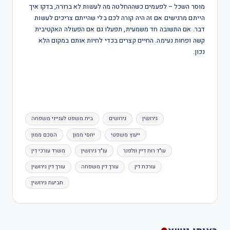
מוסר השכל – לפעמים כשההחלטה מה לעשות לא ברורה, בדקו איך
הייתם מרגישים אם זה היה קורה לכם בלי שהייתם צריכים לעשות
דבר. אם התשובה חד משמעית, תפעלו גם אם הפעולה האקטיבית
קשה ופחות נעימה. החיים קצרים בכדי לחיות אותם במקום הלא
נכון.
גירושין
גירושים
בית משפט לענייני משפחה
ייעוץ משפטי
יחסי ממון
הסכם ממון
עו"ד רות דיין וולפנר
עו"ד גירושין
משרד עורכי דין
עורכת דין
עורך דין משפחה
עורך דין גירושין
תביעת גירושין