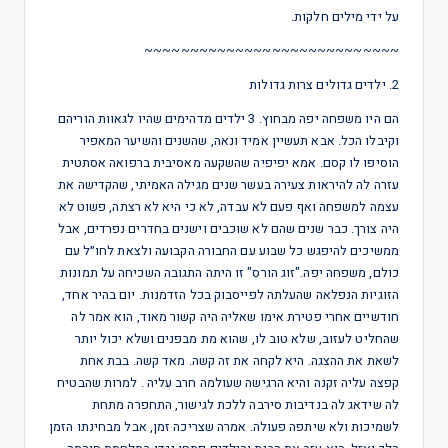
על ידי מילים חלקות.
~~~~~~~~~~~~~~~~~~~~~~~~~~~~
2. ילדים גדולים צרות גדולות
הם היו משפחה יפה מבחוץ. 3 ילדים מדהימים שהיו לגאוות הוריהם
וקיבלו הכל. אבא תעשיין אמיד ונאה, שהשנים והשיער המאפיר
הוסיפו לו קסם. אמא יפיפיה שהשקעה מאסיבית ברפואה אסתטית
עזרה לה להיראות צעירה בעשר שנים מגילה האמיתי, שהקדישה את
עצמה למשפחה ואף פעם לא עבדה, לא כי היא לא רצתה, פשוט לא
היה צורך. כבר שנים שהם לא שוכבים וישנים בחדרים נפרדים, אבל
ממשיכים להיפגש כל שבוע עם החבורה הקבועה ולצאת לחו״ל עם
כולם, משפחה יפה."זוג הורס" זו היתה התגובה השכיחה על תמונות
הזוגיות הנפלאה שהעלתה לפייסבוק בכל הזדמנות. יום בהיר אחד,
חודשיים אחרי פטירת אימו שאליה היה קשור מאוד, הוא אמר לה
שהחליט לעזוב, שלא טוב לו, שהוא מת מבפנים ושלא יכול יותר
לשאת את ההצגה. היא לקחה את זה קשה. מאד קשה. בבת אחת
קפצה עליה זקנה והיא הרגישה שעולמה חרב עליה . למרות שהבטיח
לה שידאג לה בנדיבות סירבה ללכת לגישור, התחפרה מתחת
לשמיכות ולא שיתפה פעולה. אמרה שצריכה זמן, אבל מבחינתו הזמן