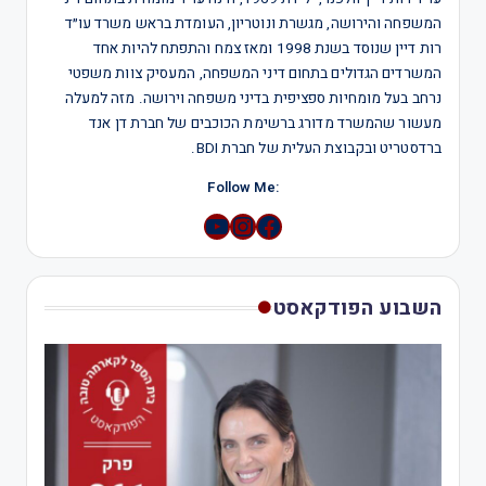
המשפחה והירושה, מגשרת ונוטריון, העומדת בראש משרד עו״ד
רות דיין שנוסד בשנת 1998 ומאז צמח והתפתח להיות אחד
המשרדים הגדולים בתחום דיני המשפחה, המעסיק צוות משפטי
נרחב בעל מומחיות ספציפית בדיני משפחה וירושה. מזה למעלה
מעשור שהמשרד מדורג ברשימת הכוכבים של חברת דן אנד
ברדסטריט ובקבוצת העלית של חברת BDI.
:Follow Me
YouTube
Instagram
השבוע הפודקאסט