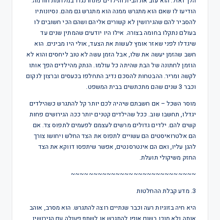
הלך ואזל. הוא עזב את הבית והילדים פתחו נגדו במלחמת חורמה.
הודיעו לו שאם הוא מתגרש ממנה הוא מתגרש גם מהם. נסיונותיו
להסביר להם שהגירושין לא קשורים אליהם ושהם הכי חשובים לו
בעולם נתקלו בחומה בצורה. אילו היו יודעים שהמתין שנים עד
שיגדלו לפני שאזר אומץ לעשות את הצעד, אולי היו מבינים. הוא
חשב שהזמן יעשה את שלו, אבל הזמן עשה לא טוב ליחסים והוא לא
הוזמן לחתונה של הבת שהיתה כל עולמו. הנתק מהילדים הפך אותו
לקשה ומריר. ההבטחות להסכם נדיב התחלפו בכעסים וברצון לנקום
וכבר 3 שנים שהם מתכתשים בבית המשפט.
מוסר השכל – אם חשבתם שיהיה לכם יותר קל להתגרש כשהילדים
יגדלו, תחשבו שוב. ככל שהילדים קטנים יותר ככה הגירושים פחות
קשים להם. ילדים גדולים מרשים לעצמם לפעמים לתפוס צד. אם
הם אלטרואיסטים הם עשויים לתפוס את הצד החלש ויחושו צורך
להגן עליו, ואם הם אינטרסנטים, אפשר שיתפסו דווקא את הצד
החזק משיקולי תועלת.
~~~~~~~~~~~~~~~~~~~~~~~~~~~~
3. מדע קבלת ההחלטות
היא חיה בזוגיות רעה וכבר שנתיים רוצה להתגרש. הוא מסרב, אוהב
אותה ולא מוכן בשום אופן להתגרש או לשתף פעולה עם הגירושין