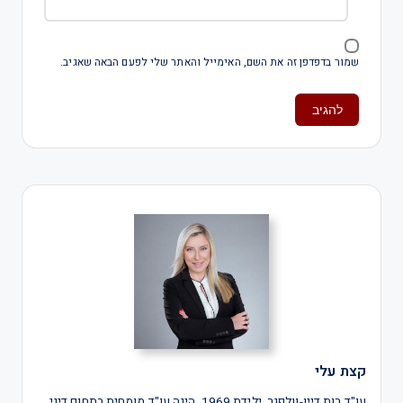
שמור בדפדפן זה את השם, האימייל והאתר שלי לפעם הבאה שאגיב.
קצת עלי
עו"ד רות דיין-וולפנר, ילידת 1969, הינה עו"ד מומחית בתחום דיני