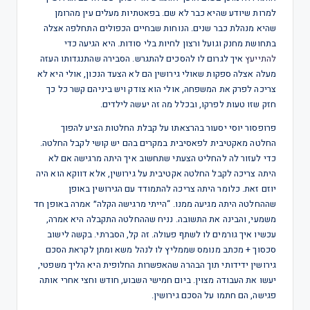
למרות שיודע שהיא כבר לא שם. בפאטתיות מעלים עין מהרומן
שהיא מנהלת כבר שנים. הנוחות שבחיים הכפולים התחלפה אצלה
בתחושת מחנק וגועל ורצון לחיות בלי סודות. היא הגיעה כדי
להתייעץ
איך לגרום לו להסכים להתגרש. הסבירה שהתנגדותו העזה
מעלה אצלה ספקות שאולי גירושין הם לא הצעד הנכון, אולי היא לא
צריכה לפרק את המשפחה, אולי הוא צודק ויש ביניהם קשר כל כך
חזק שזו טעות לפרקו, ובכלל מה זה יעשה לילדים.
פרופסור יוסי יסעור בהרצאתו על קבלת החלטות הציע להפוך
החלטה מאקטיבית לפאסיבית במקרים בהם יש קושי לקבל החלטה.
כדי לעזור לה להחליט הצעתי שתחשוב איך היתה מרגישה אם לא
היתה צריכה לקבל החלטה אקטיבית על גירושין, אלא דווקא הוא היה
יוזם זאת. כלומר היתה צריכה להתמודד עם הגירושין באופן
שההחלטה היתה מגיעה ממנו. “הייתי מרגישה הקלה״ אמרה באופן חד
משמעי, והבינה את התשובה. נניח שההחלטה התקבלה היא אמרה,
עכשיו איך גורמים לו לשתף פעולה. זה קל, הסברתי. בקשה לישוב
סכסוך + מכתב מנומס שממליץ לו לנהל משא ומתן לקראת הסכם
גירושין ידידותי תוך הבהרה שהאפשרות החלופית היא הליך משפטי,
יעשו את העבודה מצוין. ביום חמישי השבוע, חודש וחצי אחרי אותה
פגישה, הם חתמו על הסכם גירושין.