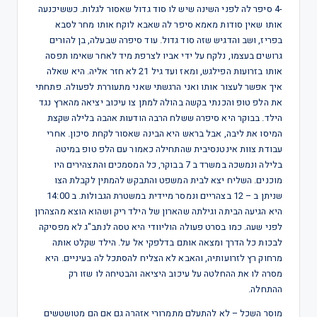
-4 סיפר לה לפני השינה שיש לו סוד גדול שאסור לגלות. כששיכנעה
אותו שאין סודות מאמא סיפר לה שאבא לוקח אותו מחר לסבא
בפריז, ושב והדגיש שזה סוד גדול. עוד סיפרה שבעלה, בן להורים
גרושים בעצמו, נלקח על ידי אביו לצרפת מיד לאחר שאימו תפסה
אותו בזרועות הפילגש, ומאז ועד גיל 21 לא חזר אליה. היא שאלה
איך אפשר לעצור אותו ואני הרגשתי שאני מתעוררת לפעולה. פתחתי
את הלפ טופ והכנתי בקשה בהולה למתן צו עיכוב יציאה מהארץ נגד
הילד. בבוקר היא סיפרה ששלח הרבה הודעות אהבה בלילה שקצת
המיסו את ליבה, אבל בראש היא הבינה שאסור לקחת סיכון. אחרי
עבודת צוות אינטנסיבית שהתחילה כאמור עם הלפ טופ במיטה
בלילה ונמשכה במשרד ב 7 בבוקר, כל המסמכים והתצהירים היו
מוכנים. השליח יצא לבית המשפט והתבקש להמתין לקבלת הצו
שניתן ב – 12 בצהריים ונמסר מיידית במשטרת הגבולות. ב 14:00
היא הגיעה הביתה וגילתה שהארון של הילד ריק ושהוא הוצא מהצהרון
לפני שעה. כמו בסרט פעולה הוליוודי היא טסה לנתב"ג לא מפסיקה
לבכות כל הדרך ומצאה אותם בדלפקי אל על. הילד שקלט אותה
מרחוק רץ לזרועותיה, והאבא לא הצליח להסתכל לה בעיניים. היא
מסרה לו את ההחלטה על עיכוב היציאה והבטיחה לו שזו רק
ההתחלה.
מוסר השכל – לא להתעלם מתמרורי אזהרה גם אם הם מטושטשים