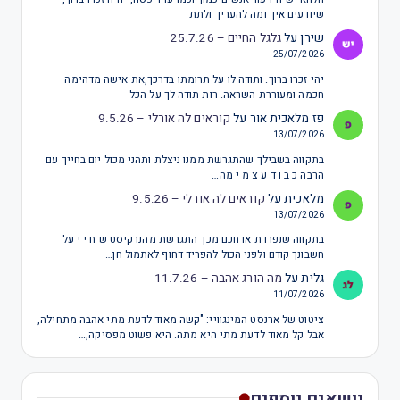
שיודעים איך ומה להעריך ולתת
שירן
על
גלגל החיים – 25.7.26
25/07/2026
יהי זכרו ברוך. ותודה לו על תרומתו בדרכך,את אישה מדהימה
חכמה ומעוררת השראה. רות תודה לך על הכל
פז מלאכית אור
על
קוראים לה אורלי – 9.5.26
13/07/2026
בתקווה בשבילך שהתגרשת ממנו ניצלת ותהני מכול יום בחייך עם
הרבה כ ב ו ד ע צ מ י מה…
מלאכית
על
קוראים לה אורלי – 9.5.26
13/07/2026
בתקווה שנפרדת או חכם מכך התגרשת מהנרקיסט ש ח י י על
חשבונך קודם ולפני הכול להפריד דחוף לאתמול חן…
גלית
על
מה הורג אהבה – 11.7.26
11/07/2026
ציטוט של ארנסט המינגוויי: "קשה מאוד לדעת מתי אהבה מתחילה,
אבל קל מאוד לדעת מתי היא מתה. היא פשוט מפסיקה,…
נושאים נוספים