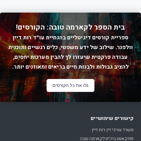
בית הספר לקארמה טובה: הקורסים!
ספריית קורסים דיגיטליים בהנחיית עו״ד רות דיין
וולפנר. שילוב של ידע משפטי, כלים רגשיים ותוכנית
עבודה פרקטית שיעזרו לך להבין מערכות יחסים,
להציב גבולות ולבנות חיים בריאים ומאוזנים יותר.
גלו את כל הקורסים
קישורים שימושיים
משרד עורכי דין רות דיין
פודקאסט ביה״ס לקארמה טובה