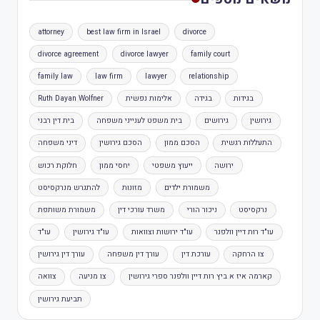
attorney
best law firm in Israel
divorce
divorce agreement
divorce lawyer
family court
family law
law firm
lawyer
relationship
בגידות
בגידה
אלימות נפשית
Ruth Dayan Wolfner
גירושין
גירושים
בית משפט לענייני משפחה
בית דין רבני
התעללות רגשית
הסכם ממון
הסכם גירושין
דיני משפחה
ירושה
ייעוץ משפטי
יחסי ממון
חלוקת רכוש
משמורת ילדים
מזונות
להתגרש מנרקסיסט
נרקסיסט
ניכור הורי
משרד עורכי דין
משמורת משותפת
עו"ד רות דיין וולפנר
עו"ד ירושות וצוואות
עו"ד גירושין
עו"ד
צו הרחקה
עורכת דין
עורך דין משפחה
עורך דין גירושין
קארמה איז א ביץ רות דיין וולפנר ספרי גירושין
צו מניעה
צוואה
תביעת גירושין