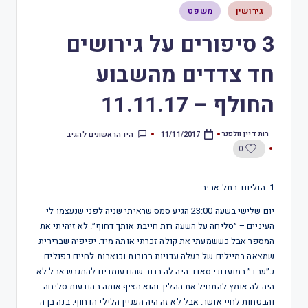
גירושין
משפט
3 סיפורים על גירושים
חד צדדים מהשבוע
החולף – 11.11.17
רות דיין וולפנר
היו הראשונים להגיב
11/11/2017
0
1. הוליווד בתל אביב
יום שלישי בשעה 23:00 הגיע סמס שראיתי שניה לפני שנעצמו לי
העיניים – ״סליחה על השעה רות חייבת אותך דחוף״. לא זיהיתי את
המספר אבל כששמעתי את קולה זכרתי אותה מיד. יפיפיה שברירית
שמצאה במיילים של בעלה עדויות ברורות וכואבות לחיים כפולים
כ״עבד״ במועדוני סאדו. היה לה ברור שהם עומדים להתגרש אבל לא
היה לה אומץ להתחיל את ההליך והוא הציף אותה בהודעות סליחה
והבטחות לחיי אושר. אבל לא זה היה העניין הלילי הדחוף. בנה בן ה