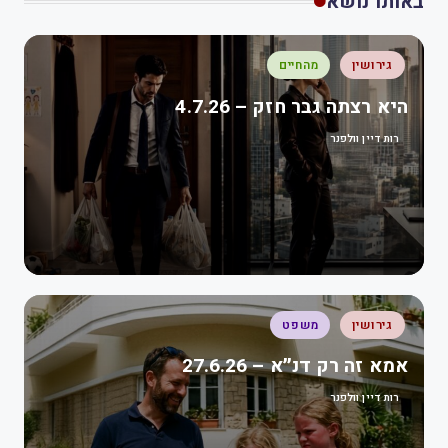
באותו נושא
גירושין
מהחיים
היא רצתה גבר חזק – 4.7.26
רות דיין וולפנר
גירושין
משפט
אמא זה רק דנ״א – 27.6.26
רות דיין וולפנר