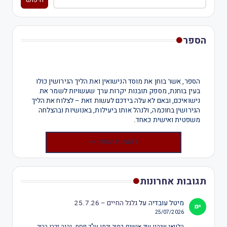
חיפוש
הספר
הספר, אשר בוחן את מוסד הנישואין ואת הליך הגירושין כולו
בעין בוחנת, מספק תובנות יקרות ערך שעשויות לשמר את
נישואיכם, ובאם לא עלה בידכם לעשות זאת – לצלוח את הליך
הגירושין בחוכמה, ולנהל אותו ביעילות, באנושיות ובהצלחה
משפטית ואישית כאחד.
להזמנת הספר >>
תגובות אחרונות
מיטל עובדיה
על
גלגל החיים – 25.7.26
25/07/2026
הלוואי שיהיו עוד אנשים כמוך וכמו עו"ד פסח, יהיה זכרו ברוך,