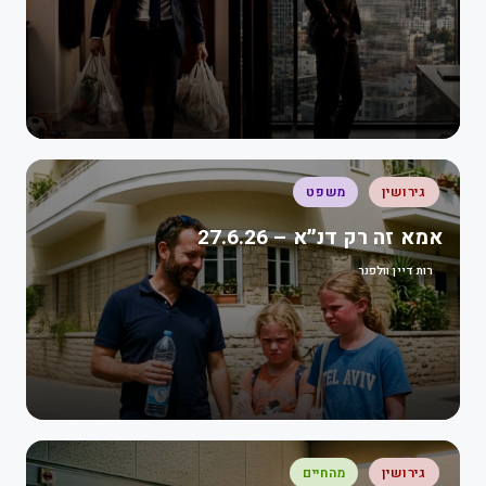
גירושין
משפט
אמא זה רק דנ״א – 27.6.26
רות דיין וולפנר
גירושין
מהחיים