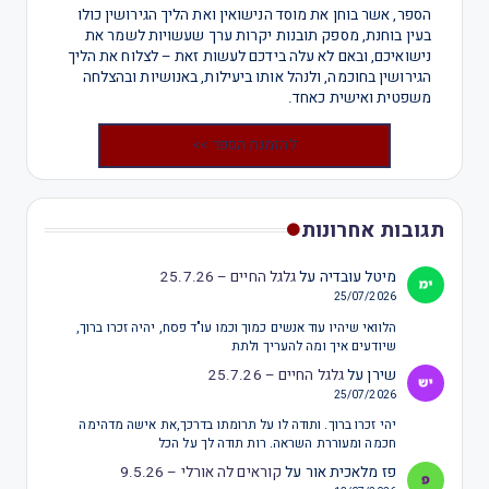
הספר, אשר בוחן את מוסד הנישואין ואת הליך הגירושין כולו
בעין בוחנת, מספק תובנות יקרות ערך שעשויות לשמר את
נישואיכם, ובאם לא עלה בידכם לעשות זאת – לצלוח את הליך
הגירושין בחוכמה, ולנהל אותו ביעילות, באנושיות ובהצלחה
משפטית ואישית כאחד.
להזמנת הספר >>
תגובות אחרונות
מיטל עובדיה
על
גלגל החיים – 25.7.26
25/07/2026
הלוואי שיהיו עוד אנשים כמוך וכמו עו"ד פסח, יהיה זכרו ברוך,
שיודעים איך ומה להעריך ולתת
שירן
על
גלגל החיים – 25.7.26
25/07/2026
יהי זכרו ברוך. ותודה לו על תרומתו בדרכך,את אישה מדהימה
חכמה ומעוררת השראה. רות תודה לך על הכל
פז מלאכית אור
על
קוראים לה אורלי – 9.5.26