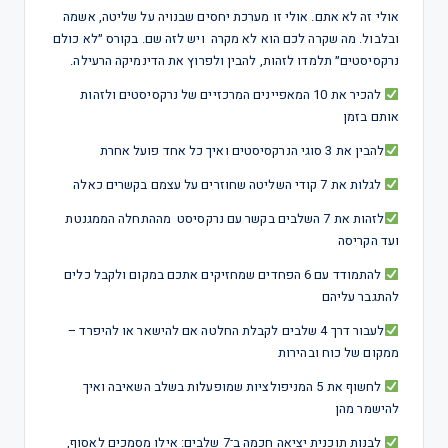
אולי זה לא אתם. אולי זו מערכת יחסים שבנויה על שליטה, אשמה
ובלבול. מה שקרה לכם הוא לא מקרה ויש לזה שם. בקורס ״לא כולם
נרקסיסטים״ תלמדו לזהות, להבין ולפרוץ את הדינמיקה הרעילה.
להכיר את 10 המאפיינים המרכזיים של נרקסיסטים ולזהות
אותם בזמן
להבין את 3 סוגי הנרקסיסטים ואיך כל אחד פועל אחרת
לגלות את 7 קודי השליטה שחוזרים על עצמם בקשרים כאלה
לזהות את 7 השלבים בקשר עם נרקסיסט מההתחלה הממגנטת
ועד הקריסה
להתמודד עם 6 הפחדים שמחזיקים אתכם במקום ולקבל כלים
להתגבר עליהם
לעבור דרך 4 שלבים לקבלת החלטה אם להישאר או להיפרד –
ממקום של כוח ובהירות
לחשוף את 5 המניפולציות שמופעלות בשלב השאיבה ואיך
להישמר מהן
לבנות תוכנית יציאה חכמה ב־7 שלבים: אילו מסמכים לאסוף,