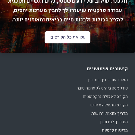
וולפנר. שילוב של ידע משפטי, כלים רגשיים ותוכנית
עבודה פרקטית שיעזרו לך להבין מערכות יחסים,
להציב גבולות ולבנות חיים בריאים ומאוזנים יותר.
גלו את כל הקורסים
קישורים שימושיים
משרד עורכי דין רות דיין
פודקאסט ביה״ס לקארמה טובה
הקורס לא כולם נרקסיסטים
הקורס מתחילה מחדש
מדריך צוואות וירושות
המדריך לגירושין
מדיניות פרטיות