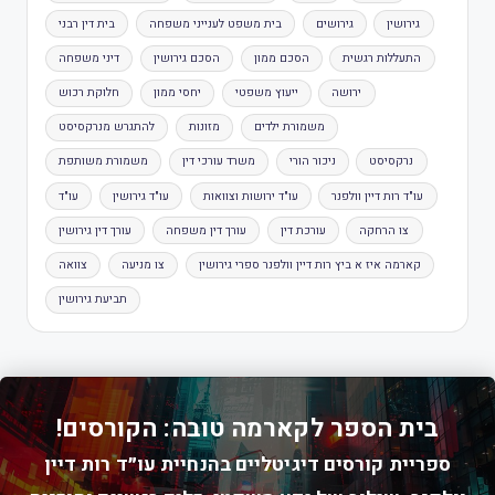
גירושין
גירושים
בית משפט לענייני משפחה
בית דין רבני
התעללות רגשית
הסכם ממון
הסכם גירושין
דיני משפחה
ירושה
ייעוץ משפטי
יחסי ממון
חלוקת רכוש
משמורת ילדים
מזונות
להתגרש מנרקסיסט
נרקסיסט
ניכור הורי
משרד עורכי דין
משמורת משותפת
עו"ד רות דיין וולפנר
עו"ד ירושות וצוואות
עו"ד גירושין
עו"ד
צו הרחקה
עורכת דין
עורך דין משפחה
עורך דין גירושין
קארמה איז א ביץ רות דיין וולפנר ספרי גירושין
צו מניעה
צוואה
תביעת גירושין
בית הספר לקארמה טובה: הקורסים!
ספריית קורסים דיגיטליים בהנחיית עו״ד רות דיין