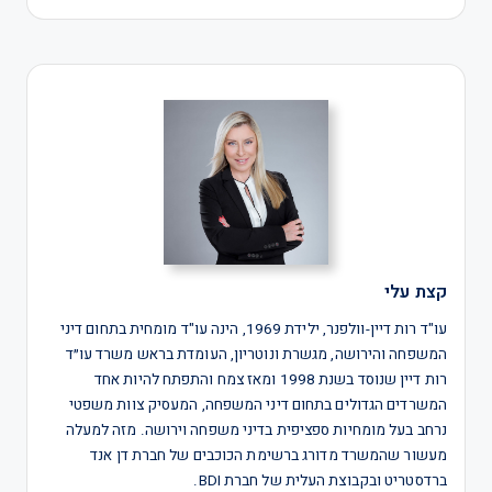
קצת עלי
עו"ד רות דיין-וולפנר, ילידת 1969, הינה עו"ד מומחית בתחום דיני
המשפחה והירושה, מגשרת ונוטריון, העומדת בראש משרד עו״ד
רות דיין שנוסד בשנת 1998 ומאז צמח והתפתח להיות אחד
המשרדים הגדולים בתחום דיני המשפחה, המעסיק צוות משפטי
נרחב בעל מומחיות ספציפית בדיני משפחה וירושה. מזה למעלה
מעשור שהמשרד מדורג ברשימת הכוכבים של חברת דן אנד
ברדסטריט ובקבוצת העלית של חברת BDI.