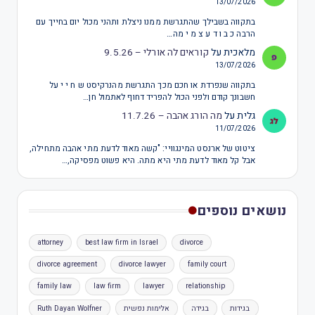
13/07/2026
בתקווה בשבילך שהתגרשת ממנו ניצלת ותהני מכול יום בחייך עם
הרבה כ ב ו ד ע צ מ י מה…
מלאכית
על
קוראים לה אורלי – 9.5.26
13/07/2026
בתקווה שנפרדת או חכם מכך התגרשת מהנרקיסט ש ח י י על
חשבונך קודם ולפני הכול להפריד דחוף לאתמול חן…
גלית
על
מה הורג אהבה – 11.7.26
11/07/2026
ציטוט של ארנסט המינגוויי: "קשה מאוד לדעת מתי אהבה מתחילה,
אבל קל מאוד לדעת מתי היא מתה. היא פשוט מפסיקה,…
נושאים נוספים
attorney
best law firm in Israel
divorce
divorce agreement
divorce lawyer
family court
family law
law firm
lawyer
relationship
בגידות
בגידה
אלימות נפשית
Ruth Dayan Wolfner