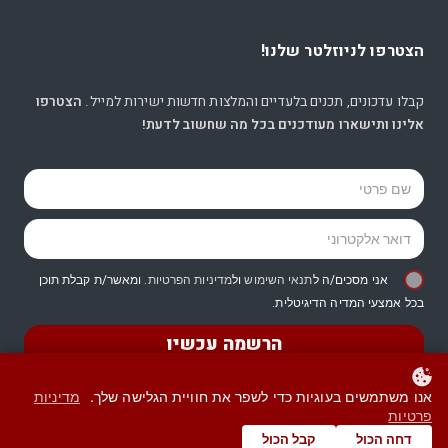
הצטרפו לניוזלטר שלנו!
קבלו עדכונים, תכנים בלעדיים והמלצות חדשות ישירות למייל.
הצטרפו
אלינו ותישארו מעודכנים בכל מה שחשוב לדעת!
אני מסכים/ה ל
תנאי השימוש
ול
מדיניות הפרטיות
. ומאשר/ת קבלת תוכן
בכל אמצעי המדיה הדיגיטלית.
הרשמה עכשיו
אנו משתמשים בעוגיות כדי לשפר את חוויית הגלישה שלך.
מדיניות
פרטיות
© כל הזכויות שמורות -
עו”ד רות דיין-וולפנר
דחה הכול
קבל הכול