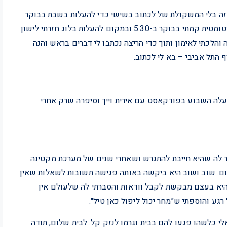
ך זה בלי המשקולת של לכתוב בשישי כדי להעלות בשבת בבוקר.
היה לי קצת מוזר וחשוב אמרה שאלו יסורי גמילה. ואכן, אוטומטית קמתי בבוקר ב-5:30 ובמקום להעלות בלוג חזרתי לישון
ם כזה והלכתי לאימון ותוך כדי הריצה נכתבו לי דברים בראש והנה
התל אביבי – בא לי לכתוב.
לה השבוע בפודקאסט עם אירית וייך וסיפרה שרק אחרי
ר לה שהיא חייבת להתגרש ושאחרי שנים של מערכת מקטינה
ום. שוב ושוב היא ביקשה באותה פגישה תשובות לשאלות שאין
שהיא בעצם מבקשת לקבל וודאות והסברתי לה שלעולם אין
גע והוספתי ש״מחר יכול ליפול כאן טיל״.
לי כלשהו פגעו להם בבית וגרמו לנזק קל. לבית שלום, תודה