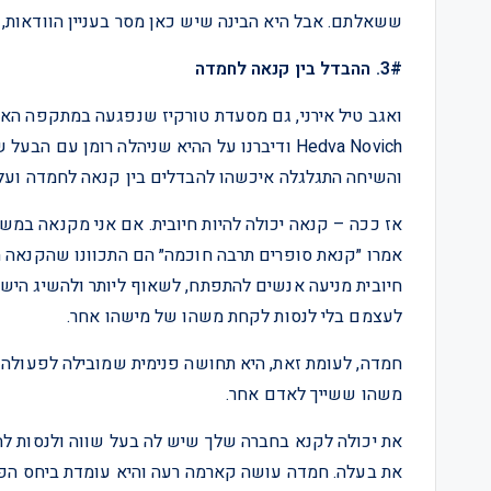
ששאלתם. אבל היא הבינה שיש כאן מסר בעניין הוודאות, ו
3#. ההבדל בין קנאה לחמדה
ואגב טיל אירני, גם מסעדת טורקיז שנפגעה במתקפה האי
Hedva Novich ודיברנו על ההיא שניהלה רומן 
והשיחה התגלגלה איכשהו להבדלים בין קנאה לחמדה וע
אז ככה – קנאה יכולה להיות חיובית. אם אני מקנאה במש
אמרו ״קנאת סופרים תרבה חוכמה״ הם התכוונו שהקנאה ה
חיובית מניעה אנשים להתפתח, לשאוף ליותר ולהשיג היש
לעצמם בלי לנסות לקחת משהו של מישהו אחר.
חמדה, לעומת זאת, היא תחושה פנימית שמובילה לפעולה
משהו ששייך לאדם אחר.
את יכולה לקנא בחברה שלך שיש לה בעל שווה ולנסות לה
את בעלה. חמדה עושה קארמה רעה והיא עומדת ביחס הפ