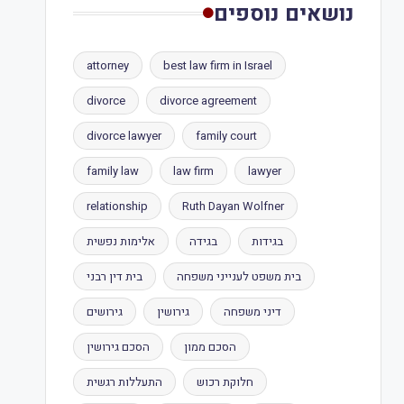
נושאים נוספים
attorney
best law firm in Israel
divorce
divorce agreement
divorce lawyer
family court
family law
law firm
lawyer
relationship
Ruth Dayan Wolfner
בגידות
בגידה
אלימות נפשית
בית משפט לענייני משפחה
בית דין רבני
דיני משפחה
גירושין
גירושים
הסכם ממון
הסכם גירושין
חלוקת רכוש
התעללות רגשית