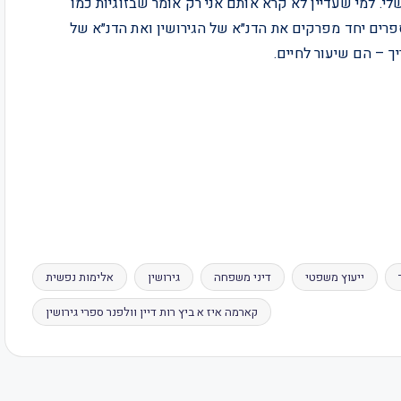
לי. למי שעדיין לא קרא אותם אני רק אומר שבזוגיות כמו
 הספרים יחד מפרקים את הדנ״א של הגירושין ואת הדנ״א של
 – הם שיעור לחיים.
ייעוץ משפטי
דיני משפחה
גירושין
אלימות נפשית
קארמה איז א ביץ רות דיין וולפנר ספרי גירושין