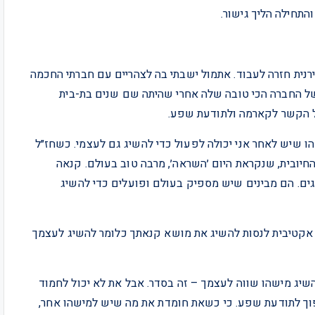
התחילה הליך גישור.
רנית חזרה לעבוד. אתמול ישבתי בה לצהריים עם חברתי החכמה
עם הבעל של החברה הכי טובה שלה אחרי שהיתה שם שנים בת-בית
ל הקשר לקארמה ולתודעת שפע.
הו שיש לאחר אני יכולה לפעול כדי להשיג גם לעצמי. כשחז״ל
חיובית, שנקראת היום ׳השראה׳, מרבה טוב בעולם. קנאה
גים. הם מבינים שיש מספיק בעולם ופועלים כדי להשיג
 אקטיבית לנסות להשיג את מושא קנאתך כלומר להשיג לעצמך
שיג מישהו שווה לעצמך – זה בסדר. אבל את לא יכול לחמוד
וך לתודעת שפע. כי כשאת חומדת את מה שיש למישהו אחר,