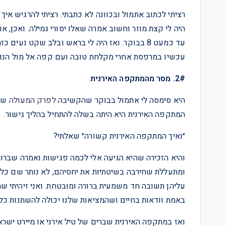
רציתי לכתוב אתמול ובכוונה לא כתבתי. רציתי להרגיש אי
עד כמעט 8 בבוקר. ואז היה לי בראש ובלב שקט נעי
עכשיו במרפסת אחרי מקלחת טובה ועם קפה אל מול הנוף 
2#. מסר מהמתקפה האירנית
היא סימסה לי אתמול בבוקר שהקשיבה
לפרק המעולה
שע
המתקפה האירנית היא היתה בשלה להתחיל בהליך גישור.
״ואיך המתקפה האירנית קשורה״ שאלתי?
והיא הזכירה שהיא הגיעה אלי לכמה פגישות ואמרה שברו
ומתעללת שחירבה בשיטתיות את יחסיהם, לא נותר שם כל
עליהן תשובה חד משמעית ברורה ומובטחת. ואני זיהיתי 
באמת וודאות בחיים ושהמציאות שלנו יכולה להשתנות כל ר
ואז במתקפה האירנית שברים של טיל אירני או מיירט ישרא