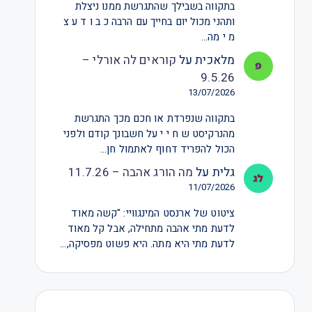
בתקווה בשבילך שהתגרשת ממנו ניצלת
ותהני מכול יום בחייך עם הרבה כ ב ו ד ע צ
מ י מה…
מלאכית
על
קוראים לה אורלי –
9.5.26
13/07/2026
בתקווה שנפרדת או חכם מכך התגרשת
מהנרקיסט ש ח י י על חשבונך קודם ולפני
הכול להפריד דחוף לאתמול חן…
גלית
על
מה הורג אהבה – 11.7.26
11/07/2026
ציטוט של ארנסט המינגוויי: "קשה מאוד
לדעת מתי אהבה מתחילה, אבל קל מאוד
לדעת מתי היא מתה. היא פשוט מפסיקה,…