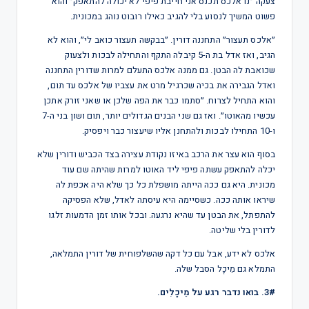
צעקה ״נו אלכס תכנס אני חייבת פיפי לא יכולה להתאפק״ והוא
פשוט המשיך לנסוע בלי להגיב כאילו רובוט נוהג במכונית.
״אלכס תעצור״ התחננה דורין. ״בבקשה תעצור כואב לי״, והוא לא
הגיב, ואז אדל בת ה-5 קיבלה התקף והתחילה לבכות ולצעוק
שכואבת לה הבטן. גם ממנה אלכס התעלם למרות שדורין התחננה
ואדל הגבירה את בכיה שכרגיל מרט את עצביו של אלכס עד תום,
והוא התחיל לצרוח. ״סתמו כבר את הפה שלכן או שאני זורק אתכן
עכשיו מהאוטו״. ואז גם שני הבנים הגדולים יותר, תום ושון בני ה-7
ו-10 התחילו לבכות ולהתחנן אליו שיעצור כבר ויפסיק.
בסוף הוא עצר את הרכב באיזו נקודת עצירה בצד הכביש ודורין שלא
יכלה להתאפק עשתה פיפי ליד האוטו למרות שהיתה שם עוד
מכונית. היא גם ככה הייתה מושפלת כל כך שלא היה אכפת לה
שיראו אותה ככה. כשסיימה היא עיסתה לאדל, שלא הפסיקה
להתפתל, את הבטן עד שהיא נרגעה. ובכל אותו זמן הדמעות זלגו
לדורין בלי שליטה.
אלכס לא ידע, אבל עם כל דקה שהשלפוחית של דורין התמלאה,
התמלא גם מֵיכָל הסבל שלה.
3#. בואו נדבר רגע על מֵיכָלִים.