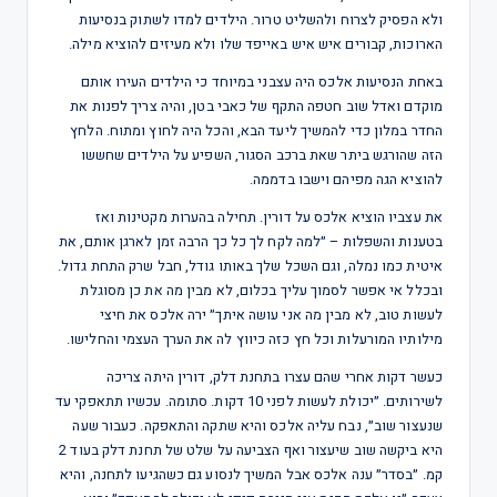
ולא הפסיק לצרוח ולהשליט טרור. הילדים למדו לשתוק בנסיעות
הארוכות, קבורים איש איש באייפד שלו ולא מעיזים להוציא מילה.
באחת הנסיעות אלכס היה עצבני במיוחד כי הילדים העירו אותם
מוקדם ואדל שוב חטפה התקף של כאבי בטן, והיה צריך לפנות את
החדר במלון כדי להמשיך ליעד הבא, והכל היה לחוץ ומתוח. הלחץ
הזה שהורגש ביתר שאת ברכב הסגור, השפיע על הילדים שחששו
להוציא הגה מפיהם וישבו בדממה.
את עצביו הוציא אלכס על דורין. תחילה בהערות מקטינות ואז
בטענות והשפלות – ״למה לקח לך כל כך הרבה זמן לארגן אותם, את
איטית כמו נמלה, וגם השכל שלך באותו גודל, חבל שרק התחת גדול.
ובכלל אי אפשר לסמוך עליך בכלום, לא מבין מה את כן מסוגלת
לעשות טוב, לא מבין מה אני עושה איתך״ ירה אלכס את חיצי
מילותיו המורעלות וכל חץ כזה כיווץ לה את הערך העצמי והחלישו.
כעשר דקות אחרי שהם עצרו בתחנת דלק, דורין היתה צריכה
לשירותים. ״יכולת לעשות לפני 10 דקות. סתומה. עכשיו תתאפקי עד
שנעצור שוב״, נבח עליה אלכס והיא שתקה והתאפקה. כעבור שעה
היא ביקשה שוב שיעצור ואף הצביעה על שלט של תחנת דלק בעוד 2
קמ. ״בסדר״ ענה אלכס אבל המשיך לנסוע גם כשהגיעו לתחנה, והיא