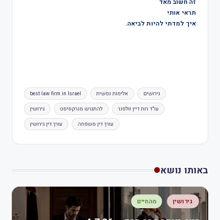
זה חשוב מאד
תראי אותי
איך למדתי להיות לביאה.
גירושים
אלימות נפשית
best law firm in Israel
עו"ד רות דיין וולפנר
להתגרש מנרקסיסט
גירושין
עורך דין משפחה
עורך דין גירושין
באותו נושא
גירושין
מהחיים