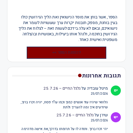
הספר, אשר בוחן את מוסד הנישואין ואת הליך הגירושין כולו
בעין בוחנת, מספק תובנות יקרות ערך שעשויות לשמר את
נישואיכם, ובאם לא עלה בידכם לעשות זאת – לצלוח את הליך
הגירושין בחוכמה, ולנהל אותו ביעילות, באנושיות ובהצלחה
משפטית ואישית כאחד.
להזמנת הספר >>
תגובות אחרונות
מיטל עובדיה
על
גלגל החיים – 25.7.26
25/07/2026
הלוואי שיהיו עוד אנשים כמוך וכמו עו"ד פסח, יהיה זכרו ברוך,
שיודעים איך ומה להעריך ולתת
שירן
על
גלגל החיים – 25.7.26
25/07/2026
יהי זכרו ברוך. ותודה לו על תרומתו בדרכך,את אישה מדהימה