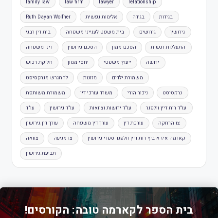
family law
law firm
lawyer
relationship
בגידות
בגידה
אלימות נפשית
Ruth Dayan Wolfner
גירושין
גירושים
בית משפט לענייני משפחה
בית דין רבני
התעללות רגשית
הסכם ממון
הסכם גירושין
דיני משפחה
ירושה
ייעוץ משפטי
יחסי ממון
חלוקת רכוש
משמורת ילדים
מזונות
להתגרש מנרקסיסט
נרקסיסט
ניכור הורי
משרד עורכי דין
משמורת משותפת
עו"ד רות דיין וולפנר
עו"ד ירושות וצוואות
עו"ד גירושין
עו"ד
צו הרחקה
עורכת דין
עורך דין משפחה
עורך דין גירושין
קארמה איז א ביץ רות דיין וולפנר ספרי גירושין
צו מניעה
צוואה
תביעת גירושין
בית הספר לקארמה טובה: הקורסים!