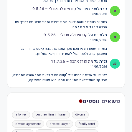
חכמה ומעוררת השראה. רות תודה לך על הכל
פז מלאכית אור
על
קוראים לה אורלי – 9.5.26
13/07/2026
בתקווה בשבילך שהתגרשת ממנו ניצלת ותהני מכול יום בחייך עם
הרבה כ ב ו ד ע צ מ י מה…
מלאכית
על
קוראים לה אורלי – 9.5.26
13/07/2026
בתקווה שנפרדת או חכם מכך התגרשת מהנרקיסט ש ח י י על
חשבונך קודם ולפני הכול להפריד דחוף לאתמול חן…
גלית
על
מה הורג אהבה – 11.7.26
11/07/2026
ציטוט של ארנסט המינגוויי: "קשה מאוד לדעת מתי אהבה מתחילה,
אבל קל מאוד לדעת מתי היא מתה. היא פשוט מפסיקה,…
נושאים נוספים
attorney
best law firm in Israel
divorce
divorce agreement
divorce lawyer
family court