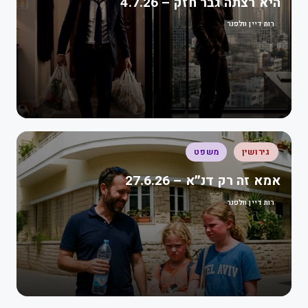
היא רצתה גבר חזק – 4.7.26
רות דיין וולפנר
גירושין
משפט
אמא זה רק דנ״א – 27.6.26
רות דיין וולפנר