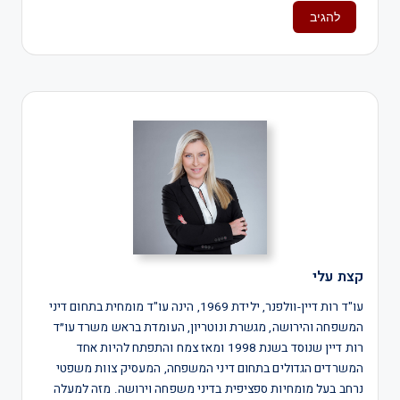
קצת עלי
עו"ד רות דיין-וולפנר, ילידת 1969, הינה עו"ד מומחית בתחום דיני
המשפחה והירושה, מגשרת ונוטריון, העומדת בראש משרד עו״ד
רות דיין שנוסד בשנת 1998 ומאז צמח והתפתח להיות אחד
המשרדים הגדולים בתחום דיני המשפחה, המעסיק צוות משפטי
נרחב בעל מומחיות ספציפית בדיני משפחה וירושה. מזה למעלה