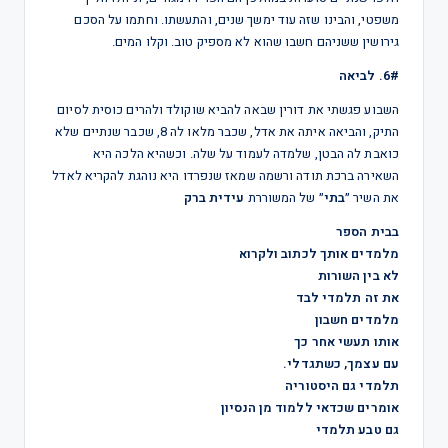
משפטי, והבינו שזה עוד ימשך שנים, והתעשתו. וחתמו על הסכם
גירושין ששניהם חשבו שהוא לא מספיק טוב. וקלו המים.
6#. לביאה
השבוע פגשתי את דורין שבאה להביא שוקולד ולהרים כוסית לסיום
התיק, והביאה איתה את אדל, שכבר מלאו לה 8, שכבר שנתיים שלא
כואבת לה הבטן, שלמדה לעמוד על שלה. וכשהיא הלכה היא
השאירה ברכת תודה ורשמה שמאז שנפרדו היא נוהגת להקריא לאדל
את השיר ״
בתי
״ של המשוררת
עידית ברק
בבית הספר
מלמדים אותך לכתוב ולקרוא
לא בין השורות
את זה תלמדי לבד
מלמדים חשבון
אותו תעשי אחר כך
עם עצמך, כשתגדלי.
תלמדי גם היסטוריה
אומרים שכדאי ללמוד מן הנסיון
גם טבע תלמדי