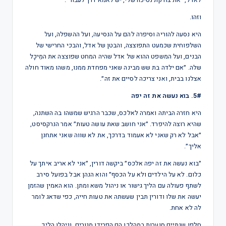
וזהו.
היא נסעה להוריה וסיפרה להם על הנסיעה, ועל ההשפלה, ועל
השלפוחית שכמעט התפוצצה, והבטן של אדל, והבכי החרישי של
הבנים, ועל המשפט ההוא של אדל שהיה המחט שפוצצה את המֵיכָל
שלה. ״אם ילדה בת שש מבינה שאני מפחדת ממנו, משהו מאוד חולה
אצלנו בבית, ואני צריכה לסיים את זה״.
5#. בוא נעשה את זה יפה
היא חזרה הביתה ואמרה לאלכס, שכבר הרגיש שמשהו בה השתנה,
שהיא רוצה להיפרד. ״אני חושב שאת עושה טעות״ אמר הנרקסיסט,
״אבל לא רק שאני לא אעמוד בדרכך, את לא שווה שאני אתחנן
אליך״.
״בוא נעשה את זה יפה אלכס״ ביקשה דורין, ״אני לא אריב איתך על
כלום. לא על הילדים ולא על הכסף״ והוא הנהן אבל בפועל סירב
לשתף פעולה עם הליך גישור או ניהול משא ומתן. הוא האמין שהזמן
יעשה את שלו ודורין תבין שעשתה את טעות חייה, כפי שדאג לומר
לה לא אחת.
חלפו שנתיים סוערות במהלכן הם הפרידו מגורים, וניהלו הליך