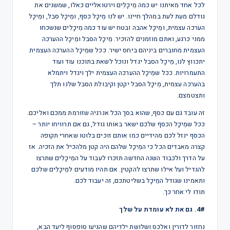
לכל אחד מאיתנו יש כמה מֵיכָלִים וירטואליים כאלו, שמשנים את
גודלם מעת לעת במהלך חיינו. יש לנו מֵיכָל כסף, ומֵיכָל סבל, ומֵיכָל
הערכה עצמית, ומֵיכָל אהבה ובטח יש עוד כמה מֵיכָלִים שנשכחו
ממני כרגע, ואתם מוזמנים להזכיר. מֵיכָל הסבל ומֵיכָל ההערכה
העצמית מחוברים ביניהם ביחס ישיר. ככל שמֵיכָל ההערכה העצמית
יתכווץ לנו, מֵיכָל הסבל יגדל ונוכל לשאת בתוכנו עוד ועוד
התעמרויות. ככל שמֵיכָל ההערכה העצמית ילך ויגדל ויתמלא
בהערכה עצמית, מֵיכָל הסבל יקטן וקיבולת הסבל שלנו תלך
ותצטמצם.
זה עובד גם עם כסף, שהוא בסך הכל אנרגיה שזורמת ממכם ואליכם.
ככל שמֵיכָל הכסף שלכם ישאר באותו גודל, גם אם תרוויחו יותר –
הכסף ינזל לכם מהידיים כמו אותם זוכים בלוטו שאחרי תקופה
קצרה מאבדים הכל כי המֵיכָל שלהם היה קטן מלהכיל את הזכיה. אז
על הדרך ולכבוד השנה החדשה תזכרו לעבוד על המֵיכָלִים שתרצו
להגדיל ועל אילו שתרצו להקטין. אם תהיו מודעים למֵיכָלִים שלכם
ותאמינו שגודל המֵיכָל בשליטתכם, זה יעבוד לכם.
תודו לי אחר כך.
4#. גם את לא עומדת על שלך
נחזור לדורין ואלכס ושלושת ילדיהם שהגיעו סופסוף ליעד הבא,