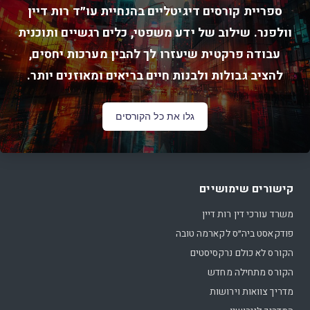
ספריית קורסים דיגיטליים בהנחיית עו״ד רות דיין
וולפנר. שילוב של ידע משפטי, כלים רגשיים ותוכנית
עבודה פרקטית שיעזרו לך להבין מערכות יחסים,
להציב גבולות ולבנות חיים בריאים ומאוזנים יותר.
גלו את כל הקורסים
קישורים שימושיים
משרד עורכי דין רות דיין
פודקאסט ביה״ס לקארמה טובה
הקורס לא כולם נרקסיסטים
הקורס מתחילה מחדש
מדריך צוואות וירושות