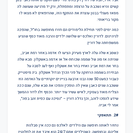
קשים והיא נשכבת על הרצפה ומתפתלת, ורק יד מרגיעה שעושה לה
מסאז מעגלי בבטן עוצרת את ההתקף הזה, שהרופאים לא מצאו לו
מקור בריאותי.
כמה ימים לפני תחילת הלימודים הם חזרו מחופשה בחו״ל, שהפכה
לגיהינום. לדורין ואלכס יש שלושה ילדים והרבה מאוד כסף שהגיע
ממשפחתה של דורין.
כשסבא שלה עלה לארץ מעירק הציעו לו אדמה באזור רמת אביב,
שהיתה אז סוג של שממה שכוחת-אל או אדמה באשקלון. סבא שלה
בחר את רמת אביב ואחיו בחר את אשקלון ואף לעג לסבה על
הבחירה בשממה הרחוקה על פני הכרך הגדול אשקלון. ביג מיסטייק.
כעבור כמעט 50 שנה נבנו ארבעה בניינים יוקרתיים על האדמה הזו
ששכבה שנים כאבן שאין לה הופכין והפכו את סבא שלה, שגם ככה
הצליח מאוד בעסקיו, לאיש עשיר עוד יותר. הכסף זלג לדור ההמשך
שידע להפכו לזהב, וכך גדלה דורין – ״נסיכה עם כפית זהב בפה״,
אמר לי אביה.
2#. תתאפקי
נחזור לאותה חופשה עם הילדים. לאלכס גם ככה אין סבלנות
אליהם. ובחופשה, כשהילדים אתם 24/7 הוא איבד את זה לחלוטין