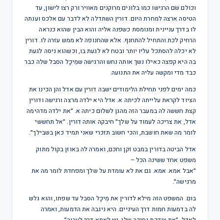
וכולם שם הרגישו כמו בלונים מרוקנים מאוויר ורק רצו לישון, עד
הטיסה ארצה למחרת היום. דורין השתדלה לא לדבר עם אלכס וענתה
לו בדרך עניינית ומנומסת כשפנה אליה והוא הבין שהוא כנראה
הרחיק לכת והתחיל להתחנף. אלא שהחנופה לא ממש עזרה לו. דורין
לא יכלה להסתכל עליו יותר ובטח לא לגעת בו, וכשהוא ניסה לגעת
בה היא קפצה כאילו נשך אותה נחש והרגישה שמֵיכָל הסבל שלה כבר
כבד מדי ומקשה עליה את התנועה.
כמה ימים לפני תחילת הלימודים ישבה דורין עם אדל והן הכינו את
הציוד לקראת עלייתה לכיתה א. אדל היא ילדה מרצה ורגישה ודורין
קצת חששה לה במעבר הזה מהגן לשלום כיתה א. ״את ילדה מדהימה
אדל, את צריכה לעמוד על שלך״ חיבקה אותה דורין. ״אל תחששי
לומר מה שאת חושבת, והכי חשוב תזכרי שאני תמיד כאן בשבילך״.
אדל הביטה בדורין במבט זקן וחכם, ואמרה לה באוזן בקול מתוק
משפט אחד ששינה הכל –
״אבל אמא. אמא. גם את לא עומדת על שלך ומפחדת לומר מה את
מרגישה״.
בום. המשפט הזה מילא לדורין את מֵיכָל הסבל עד שפתו, והוא גלש
לה בדמעות חמות דרך העיניים. היא ניגבה את הדמעות, ואמרה
לאדל, ״את צודקת נסיכה שלי, יש לאמא דרך לעבור״.