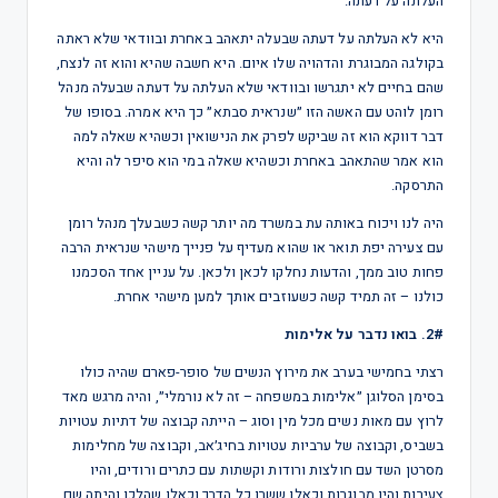
העלתה על דעתה.
היא לא העלתה על דעתה שבעלה יתאהב באחרת ובוודאי שלא ראתה
בקולגה המבוגרת והדהויה שלו איום. היא חשבה שהיא והוא זה לנצח,
שהם בחיים לא יתגרשו ובוודאי שלא העלתה על דעתה שבעלה מנהל
רומן לוהט עם האשה הזו ״שנראית סבתא״ כך היא אמרה. בסופו של
דבר דווקא הוא זה שביקש לפרק את הנישואין וכשהיא שאלה למה
הוא אמר שהתאהב באחרת וכשהיא שאלה במי הוא סיפר לה והיא
התרסקה.
היה לנו ויכוח באותה עת במשרד מה יותר קשה כשבעלך מנהל רומן
עם צעירה יפת תואר או שהוא מעדיף על פנייך מישהי שנראית הרבה
פחות טוב ממך, והדעות נחלקו לכאן ולכאן. על עניין אחד הסכמנו
כולנו – זה תמיד קשה כשעוזבים אותך למען מישהי אחרת.
2#. בואו נדבר על אלימות
רצתי בחמישי בערב את מירוץ הנשים של סופר-פארם שהיה כולו
בסימן הסלוגן ״אלימות במשפחה – זה לא נורמלי״, והיה מרגש מאד
לרוץ עם מאות נשים מכל מין וסוג – הייתה קבוצה של דתיות עטויות
בשביס, וקבוצה של ערביות עטויות בחיג׳אב, וקבוצה של מחלימות
מסרטן השד עם חולצות ורודות וקשתות עם כתרים ורודים, והיו
צעירות והיו מבוגרות וכאלו ששרו כל הדרך וכאלו שהלכו והיתה שם