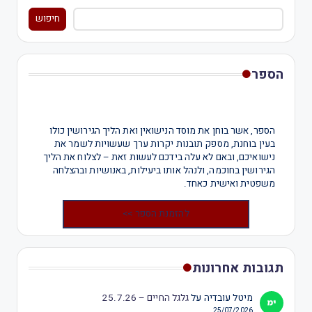
חיפוש
הספר
הספר, אשר בוחן את מוסד הנישואין ואת הליך הגירושין כולו
בעין בוחנת, מספק תובנות יקרות ערך שעשויות לשמר את
נישואיכם, ובאם לא עלה בידכם לעשות זאת – לצלוח את הליך
הגירושין בחוכמה, ולנהל אותו ביעילות, באנושיות ובהצלחה
משפטית ואישית כאחד.
להזמנת הספר >>
תגובות אחרונות
מיטל עובדיה
על
גלגל החיים – 25.7.26
25/07/2026