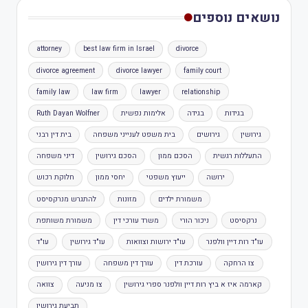
נושאים נוספים
attorney
best law firm in Israel
divorce
divorce agreement
divorce lawyer
family court
family law
law firm
lawyer
relationship
בגידות
בגידה
אלימות נפשית
Ruth Dayan Wolfner
גירושין
גירושים
בית משפט לענייני משפחה
בית דין רבני
התעללות רגשית
הסכם ממון
הסכם גירושין
דיני משפחה
ירושה
ייעוץ משפטי
יחסי ממון
חלוקת רכוש
משמורת ילדים
מזונות
להתגרש מנרקסיסט
נרקסיסט
ניכור הורי
משרד עורכי דין
משמורת משותפת
עו"ד רות דיין וולפנר
עו"ד ירושות וצוואות
עו"ד גירושין
עו"ד
צו הרחקה
עורכת דין
עורך דין משפחה
עורך דין גירושין
קארמה איז א ביץ רות דיין וולפנר ספרי גירושין
צו מניעה
צוואה
תביעת גירושין