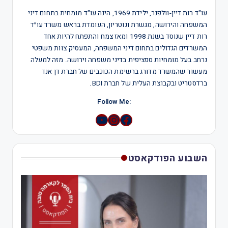
עו"ד רות דיין-וולפנר, ילידת 1969, הינה עו"ד מומחית בתחום דיני
המשפחה והירושה, מגשרת ונוטריון, העומדת בראש משרד עו״ד
רות דיין שנוסד בשנת 1998 ומאז צמח והתפתח להיות אחד
המשרדים הגדולים בתחום דיני המשפחה, המעסיק צוות משפטי
נרחב בעל מומחיות ספציפית בדיני משפחה וירושה. מזה למעלה
מעשור שהמשרד מדורג ברשימת הכוכבים של חברת דן אנד
ברדסטריט ובקבוצת העלית של חברת BDI.
:Follow Me
YouTube
Instagram
השבוע הפודקאסט