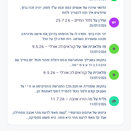
הלוואי שיהיו עוד אנשים כמוך וכמו עו"ד פסח, יהיה זכרו ברוך,
שיודעים איך ומה להעריך ולתת
שירן
על
גלגל החיים – 25.7.26
25/07/2026
יהי זכרו ברוך. ותודה לו על תרומתו בדרכך,את אישה מדהימה
חכמה ומעוררת השראה. רות תודה לך על הכל
פז מלאכית אור
על
קוראים לה אורלי – 9.5.26
13/07/2026
בתקווה בשבילך שהתגרשת ממנו ניצלת ותהני מכול יום בחייך עם
הרבה כ ב ו ד ע צ מ י מה…
מלאכית
על
קוראים לה אורלי – 9.5.26
13/07/2026
בתקווה שנפרדת או חכם מכך התגרשת מהנרקיסט ש ח י י על
חשבונך קודם ולפני הכול להפריד דחוף לאתמול חן…
גלית
על
מה הורג אהבה – 11.7.26
11/07/2026
ציטוט של ארנסט המינגוויי: "קשה מאוד לדעת מתי אהבה מתחילה,
אבל קל מאוד לדעת מתי היא מתה. היא פשוט מפסיקה,…