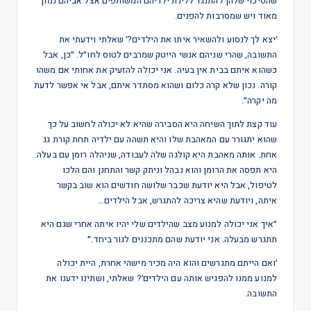
שהסיכוי שלהן להתנגד ללינת ילדיהם המשותפים אצל אביהם נמוך
מאוד ויש שמסרבות להפנים.
׳יצא לך לנסוע ולהשאיר איתו את הילדים?׳ שאלתי וידעתי את
התשובה, שהרי שניהם אנשי הייטק שמרבים לטוס לחו״ל. ״כן, אבל
כשהוא איתם בבית אין בעיה. אני יכולה להזעיק את אחותי אם משהו
קורה. נכון שלא קרה כלום ושהוא מסתדר איתם, אבל אי אפשר לדעת
מה יקרה״.
עוד קצת לתוך השיחה היא הסבירה שהיא לא יכולה לחשוב על כך
שהוא יתגורר עם המאהבת שלו והיא תשהה עם ילדיה תחת קורת גג
אחת. אותה מאהבת היא קולגה שלה לעבודה, שניהלה רומן עם בעלה.
היא תפסה את הרומן והוא נבהל וניתק קשר והתחנן והם הלכו
לטיפול, אבל היא יודעת שכבר שלושה חודשים הוא שוב בקשר
איתה, ויודעת שהיא צריכה להתגרש, אבל הילדים…
״איך אני יכולה למנוע מצב שהילדים שלי יהיו איתה אחרי שגם היא
תתגרש מבעלה. אני יודעת שהם מתכננים לגור ביחד.״
׳ואם הייתם מתגרשים והוא היה מכיר מישהי אחרת, היית יכולה
למנוע ממנו להפגיש אותה עם הילדים׳? שאלתי, ושתינו ידענו את
התשובה.