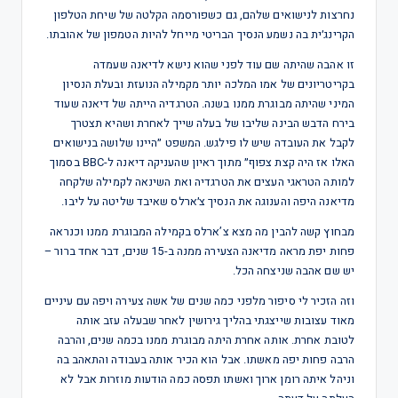
נחרצות לנישואים שלהם, גם כשפורסמה הקלטה של שיחת הטלפון
הקרינג׳ית בה נשמע הנסיך הבריטי מייחל להיות הטמפון של אהובתו.
זו אהבה שהיתה שם עוד לפני שהוא נישא לדיאנה שעמדה
בקריטריונים של אמו המלכה יותר מקמילה הנועזת ובעלת הנסיון
המיני שהיתה מבוגרת ממנו בשנה. הטרגדיה הייתה של דיאנה שעוד
בירח הדבש הבינה שליבו של בעלה שייך לאחרת ושהיא תצטרך
לקבל את העובדה שיש לו פילגש. המשפט ״היינו שלושה בנישואים
האלו אז היה קצת צפוף״ מתוך ראיון שהעניקה דיאנה ל-BBC בסמוך
למותה הטראגי העצים את הטרגדיה ואת השינאה לקמילה שלקחה
מדיאנה היפה והענוגה את הנסיך צ׳ארלס שאיבד שליטה על ליבו.
מבחוץ קשה להבין מה מצא צ’ארלס בקמילה המבוגרת ממנו וכנראה
פחות יפת מראה מדיאנה הצעירה ממנה ב-15 שנים, דבר אחד ברור –
יש שם אהבה שניצחה הכל.
וזה הזכיר לי סיפור מלפני כמה שנים של אשה צעירה ויפה עם עיניים
מאוד עצובות שייצגתי בהליך גירושין לאחר שבעלה עזב אותה
לטובת אחרת. אותה אחרת היתה מבוגרת ממנו בכמה שנים, והרבה
הרבה פחות יפה מאשתו. אבל הוא הכיר אותה בעבודה והתאהב בה
וניהל איתה רומן ארוך ואשתו תפסה כמה הודעות מוזרות אבל לא