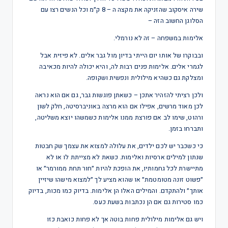
שירה איסקוב שהזניקה את מקצה ה – 8 ק״מ וכל הנשים רצו עם
הסלוגן החשוב הזה –
אלימות במשפחה – זה לא נורמלי.
ובבוקרו של אותו יום הייתי בדיון מול גבר אלים. לא פיזית אבל
לגמרי אלים. אלימות פנים רבות לה, והיא יכולה להיות מכאיבה
ומצלקת גם כשהיא מילולית ונפשית ושקופה.
ולכן רציתי להזהיר אתכן – כשאתן פוגשות גבר, גם אם הוא נראה
לכן מאוד מרשים, אפילו אם הוא מרצה באוניברסיטה, חלק לשון
ורהוט, שימו לב אם פורצת ממנו אלימות כשמשהו יוצא משליטה,
ותברחו בזמן.
כי כשכבר יש לכם ילדים, את עלולה למצוא את עצמך שק חבטות
שנתון למילים ארסיות ואלימות. כשאת לא מצייתת לו או לא
מתיישרת לכל גחמותיו, את הופכת להיות ״חור תחת ממורמר״ או
״פשוט זונה מטומטמת״ או שהוא מציע לך ״למצוא מישהו שיזיין
אותך״ ולהתקדם. והמילים האלו הן אלימות. בדיוק כמו מכות, בדיוק
כמו סטירות גם אם הן נכתבות בשעת כעס.
ויש גם אלימות מילולית פחות בוטה אך לא פחות כואבת כזו