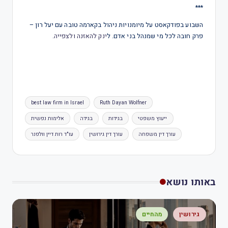
***
השבוע בפודקאסט על מיומנויות ניהול בקארמה טובה עם יעל רון –
פרק חובה לכל מי שמנהל בני אדם. ל
ינק להאזנה ולצפייה.
best law firm in Israel
Ruth Dayan Wolfner
ייעוץ משפטי
בגידות
בגידה
אלימות נפשית
עורך דין משפחה
עורך דין גירושין
עו"ד רות דיין וולפנר
באותו נושא
גירושין
מהחיים