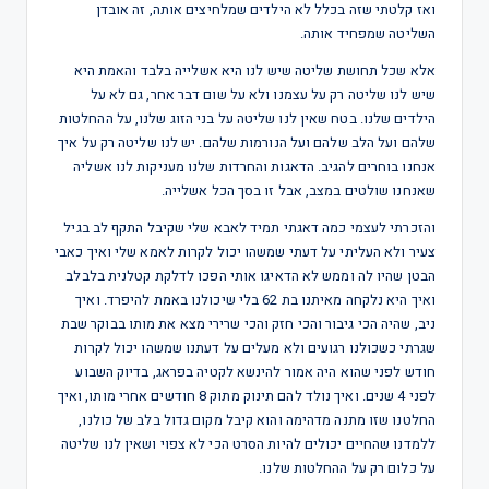
ואז קלטתי שזה בכלל לא הילדים שמלחיצים אותה, זה אובדן
השליטה שמפחיד אותה.
אלא שכל תחושת שליטה שיש לנו היא אשלייה בלבד והאמת היא
שיש לנו שליטה רק על עצמנו ולא על שום דבר אחר, גם לא על
הילדים שלנו. בטח שאין לנו שליטה על בני הזוג שלנו, על ההחלטות
שלהם ועל הלב שלהם ועל הנורמות שלהם. יש לנו שליטה רק על איך
אנחנו בוחרים להגיב. הדאגות והחרדות שלנו מעניקות לנו אשליה
שאנחנו שולטים במצב, אבל זו בסך הכל אשלייה.
והזכרתי לעצמי כמה דאגתי תמיד לאבא שלי שקיבל התקף לב בגיל
צעיר ולא העליתי על דעתי שמשהו יכול לקרות לאמא שלי ואיך כאבי
הבטן שהיו לה וממש לא הדאיגו אותי הפכו לדלקת קטלנית בלבלב
ואיך היא נלקחה מאיתנו בת 62 בלי שיכולנו באמת להיפרד. ואיך
ניב, שהיה הכי גיבור והכי חזק והכי שרירי מצא את מותו בבוקר שבת
שגרתי כשכולנו רגועים ולא מעלים על דעתנו שמשהו יכול לקרות
חודש לפני שהוא היה אמור להינשא לקטיה בפראג, בדיוק השבוע
לפני 4 שנים. ואיך נולד להם תינוק מתוק 8 חודשים אחרי מותו, ואיך
החלטנו שזו מתנה מדהימה והוא קיבל מקום גדול בלב של כולנו,
ללמדנו שהחיים יכולים להיות הסרט הכי לא צפוי ושאין לנו שליטה
על כלום רק על ההחלטות שלנו.