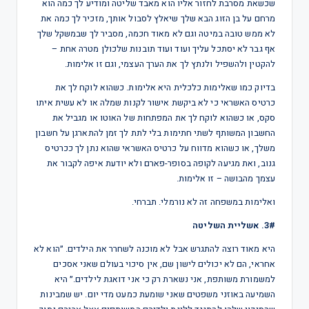
שכשאת מסרבת לחזור אליו הוא מאבד שליטה ומודיע לך כמה הוא
מרחם על בן הזוג הבא שלך שיאלץ לסבול אותך, מזכיר לך כמה את
לא ממש טובה במיטה וגם לא מאוד חכמה, מסביר לך שבמשקל שלך
אף גבר לא יסתכל עליך ועוד ועוד תובנות שלכולן מטרה אחת –
להקטין ולהשפיל ולנתץ לך את הערך העצמי, וגם זו אלימות.
בדיוק כמו שאלימות כלכלית היא אלימות. כשהוא לוקח לך את
כרטיס האשראי כי לא ביקשת אישור לקנות שמלה או לא עשית איתו
סקס, או כשהוא לוקח לך את המפתחות של האוטו או מגביל את
החשבון המשותף לשתי חתימות בלי לתת לך זמן להתארגן על חשבון
משלך, או כשהוא מדווח על כרטיס האשראי שהוא נתן לך ככרטיס
גנוב, ואת מגיעה לקופה בסופר-פארם ולא יודעת איפה לקבור את
עצמך מהבושה – זו אלימות.
ואלימות במשפחה זה לא נורמלי. תברחי.
3#. אשליית השליטה
היא מאוד רוצה להתגרש אבל לא מוכנה לשחרר את הילדים. ״הוא לא
אחראי, הם לא יכולים לישון שם, אין סיכוי בעולם שאני אסכים
למשמורת משותפת, אני נשארת רק כי אני דואגת לילדים.״ היא
השמיעה באוזני משפטים שאני שומעת כמעט מדי יום. יש שמבינות