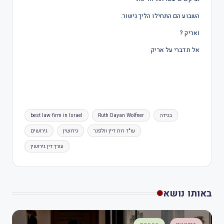
השבוע הם התחילו הליך גישור.
ואריק ?
אל תדברי על אריק
בגידה
Ruth Dayan Wolfner
best law firm in Israel
עו"ד רות דיין וולפנר
גירושין
גירושים
עורך דין גירושין
באותו נושא