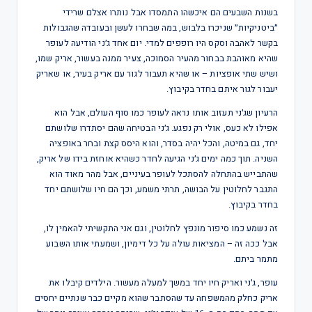
בשנות השבעים הם איכשהו התמסדו אבל נותרו אצלם שרידי
״ביטניקיות״ שניכרו בלבוש, במה שבחרו לעשן ובעובדה שהגבולות
בקשר לאהבה וסקס היו רופפים למדי. יום אחד ג׳ני הודיעה לעופר
שהיא מאוהבת בבחור מהעיר הסמוכה, צעיר ממנה בעשור, אריק שמו,
ושיש שתי אופציות – או שהיא תעבור לגור עם אריק בעיר, או שאריק
יעבור לגור איתם בחדר בקיבוץ.
הרעיון שג׳ני תעזוב אותו נראה לעופר כמו סוף העולם, אבל הוא
אפילו לא כעס, אולי רק נפגע. ג׳ני הבטיחה שהם יסתדרו שלושתם
יחד, גם במיטה, והכל יהיה בסדר, והוא היסס קצת ובחר באופציה
השניה. תוך כמה ימים ג׳ני הגיעה לחדר כשהיא אוחזת בידו של אריק,
שהתבייש בהתחלה להסתכל לעופר בעיניים, אבל מהר מאוד הוא
התגבר לחלוטין על הבושה, תרתי משמע, וכך הם חיו שלושתם יחד
בחדר בקיבוץ.
זה נשמע כמו סיפור מונפץ לחלוטין, וגם אני התקשיתי להאמין לו,
אבל ככה זה – המציאות עולה על כל דימיון, ושמעתי אותו השבוע
מתמר ביתם.
עופר, ג׳ני ואריק חיו יחד במשך למעלה מעשור. הילדים קיבלו את
אריק כחלק מהמשפחה עד שהסתבר שהוא מקיים כבר שנתיים יחסים