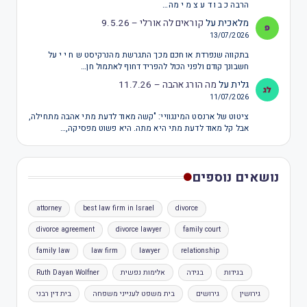
הרבה כ ב ו ד ע צ מ י מה…
מלאכית
על
קוראים לה אורלי – 9.5.26
13/07/2026
בתקווה שנפרדת או חכם מכך התגרשת מהנרקיסט ש ח י י על
חשבונך קודם ולפני הכול להפריד דחוף לאתמול חן…
גלית
על
מה הורג אהבה – 11.7.26
11/07/2026
ציטוט של ארנסט המינגוויי: "קשה מאוד לדעת מתי אהבה מתחילה,
אבל קל מאוד לדעת מתי היא מתה. היא פשוט מפסיקה,…
נושאים נוספים
attorney
best law firm in Israel
divorce
divorce agreement
divorce lawyer
family court
family law
law firm
lawyer
relationship
בגידות
בגידה
אלימות נפשית
Ruth Dayan Wolfner
גירושין
גירושים
בית משפט לענייני משפחה
בית דין רבני