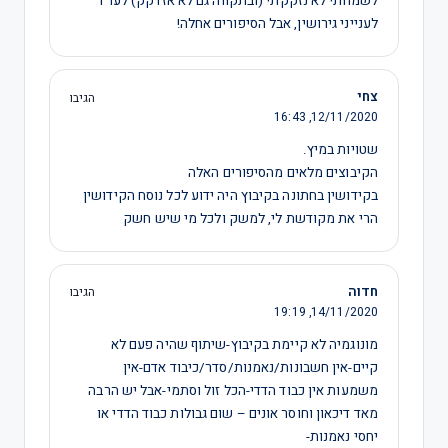
לשמחתי לא נזקקתי (ובתקווה גם לא אזדקק) לעו"ד
לענייני גירושין, אבל הסיפורים אחלה!
צחי
הגיבו
16:43
12/11/2020,
שטויות במיץ.
הקיבוצים מלאים מהסיפורים האלה
בקידושין בחתונה בקיבוץ היה ידוע לכל נוסח הקידושין
הרי את מקודשת לי, למשק ולכל מי שיש חשק
חדוה
הגיבו
19:19
14/11/2020,
מונוגמיה לא קיימת בקיבוץ-שיתוף שהיה פעם לא
קיים-אין חשבונות/נאמנות/סדר/כיבוד אדם-אין
משמעות אין כבוד הדדי-הכל זול וסתמי-אבל יש הרבה
מאד דיכאון וחוסר אונים – שום גבולות כבוד הדדי או
יחסי נאמנות-