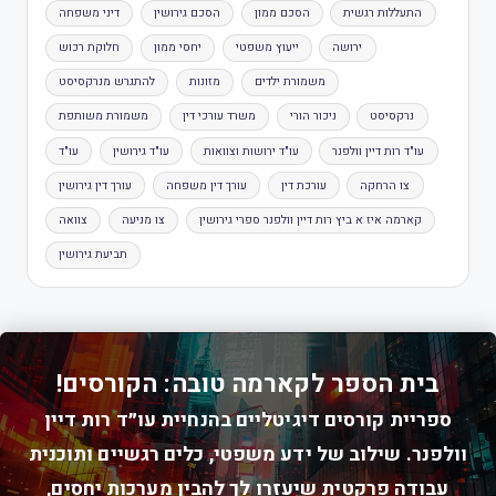
התעללות רגשית
הסכם ממון
הסכם גירושין
דיני משפחה
ירושה
ייעוץ משפטי
יחסי ממון
חלוקת רכוש
משמורת ילדים
מזונות
להתגרש מנרקסיסט
נרקסיסט
ניכור הורי
משרד עורכי דין
משמורת משותפת
עו"ד רות דיין וולפנר
עו"ד ירושות וצוואות
עו"ד גירושין
עו"ד
צו הרחקה
עורכת דין
עורך דין משפחה
עורך דין גירושין
קארמה איז א ביץ רות דיין וולפנר ספרי גירושין
צו מניעה
צוואה
תביעת גירושין
בית הספר לקארמה טובה: הקורסים!
ספריית קורסים דיגיטליים בהנחיית עו״ד רות דיין
וולפנר. שילוב של ידע משפטי, כלים רגשיים ותוכנית
עבודה פרקטית שיעזרו לך להבין מערכות יחסים,