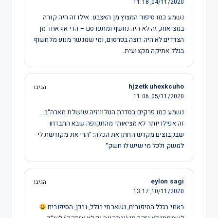
11:18
04/11/2020,
נשמע כמו סיפור המצוץ מן האצבע. אילו זה היה קורה
במציאות, זה לא היה נחשף ומתפרסם – הרי אף אחד מן
הצדדים לא היה רוצה בפרסום, ומי שמגשר מנוע מלחשוף
בגלל אתיקה מקצועית.
hjzetk uhexkcuho
הגיבו
11:06
05/11/2020,
נשמע כמו פרקים בסדרת הטלוויזיה שושלת מארה"ב .
זה אפילו יותר לא מציאותי מהתקופה שבא התבדחו
שבקבוצים מקדש החתן את הכלה: "הרי את מקודשת לי
למשק ולכל מי שיש לו חשק"
eylon sagi
הגיבו
13:17
10/11/2020,
באתי בגלל הסיפורים, נשארתי בגלל, ובכן, הסיפורים