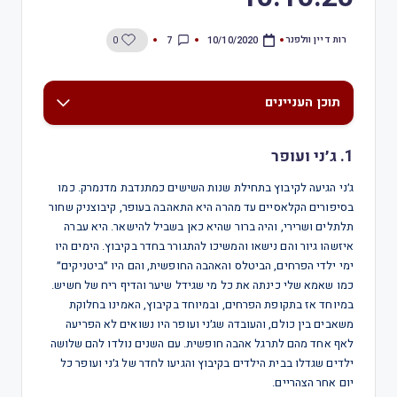
רות דיין וולפנר
7
0
10/10/2020
תוכן העניינים
1. ג׳ני ועופר
ג׳ני הגיעה לקיבוץ בתחילת שנות השישים כמתנדבת מדנמרק. כמו
בסיפורים הקלאסיים עד מהרה היא התאהבה בעופר, קיבוצניק שחור
תלתלים ושרירי, והיה ברור שהיא כאן בשביל להישאר. היא עברה
איזשהו גיור והם נישאו והמשיכו להתגורר בחדר בקיבוץ. הימים היו
ימי ילדי הפרחים, הביטלס והאהבה החופשית, והם היו ״ביטניקים״
כמו שאמא שלי כינתה את כל מי שגידל שיער והדיף ריח של חשיש.
במיוחד אז בתקופת הפרחים, ובמיוחד בקיבוץ, האמינו בחלוקת
משאבים בין כולם, והעובדה שג׳ני ועופר היו נשואים לא הפריעה
לאף אחד מהם לתרגל אהבה חופשית. עם השנים נולדו להם שלושה
ילדים שגדלו בבית הילדים בקיבוץ והגיעו לחדר של ג׳ני ועופר כל
יום אחר הצהריים.