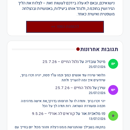
נישואיכם, ובאם לא עלה בידכם לעשות זאת – לצלוח את הליך
הגירושין בחוכמה, ולנהל אותו ביעילות, באנושיות ובהצלחה
משפטית ואישית כאחד.
להזמנת הספר >>
תגובות אחרונות
מיטל עובדיה
על
גלגל החיים – 25.7.26
25/07/2026
הלוואי שיהיו עוד אנשים כמוך וכמו עו"ד פסח, יהיה זכרו ברוך,
שיודעים איך ומה להעריך ולתת
שירן
על
גלגל החיים – 25.7.26
25/07/2026
יהי זכרו ברוך. ותודה לו על תרומתו בדרכך,את אישה מדהימה
חכמה ומעוררת השראה. רות תודה לך על הכל
פז מלאכית אור
על
קוראים לה אורלי – 9.5.26
13/07/2026
בתקווה בשבילך שהתגרשת ממנו ניצלת ותהני מכול יום בחייך עם