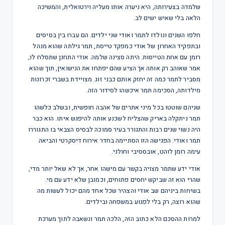
שלמדה בצעירותה, היא ניערה אותו מעליה וירטואלית, והמשיכה
הלאה בלי שאיש ישים לב.
חלפו השנים ונולדו לתמר ואודי שני ילדים. הם עברו בין בסיסים
ובתפקיד האחרון של אודי כמפקד טייסת, תמר גילתה שהוא מנהל
רומן עם אחת הטייסות. היתה סצינה שלמה. אודי התחנן שתסלח לו,
אמר שאוהב רק אותה אך הציע שהם יפתחו את הנישואין, תוך שהוא
מסביר לתמר כמה זה יחזק אותם כבני זוג. מצויידת בשברי זכרונות
מילדותה, הסכימה תמר איכשהו לסידור הזה.
שניהם שוטטו בכל מיני אתרים של אהבה חופשית, ובשלב כלשהו
תמר ניתקלה באריק שהצליח לשכנע אותה להיפגש איתו. הוא כבר
היה נשוי שנים רבות והתגורר בעיר סמוכה לבסיס הצבאי בו התגוררו
תמר ואודי. הפגישה הזו הסתיימה בחדר אירוח דיסקרטי והביאה
עימה רומן לוהט, אובססיבי וחולני.
אודי ידע שתמר מצויה בקשר עם מישהו אחר, אך לא שאל יותר מדי,
שהרי הוא זה שביקש יחסים פתוחים, וכמובן שלא ידע עם מי.
בשיחות ביניהם שב אודי והצהיר שכל אחד מהם יכול לעשות מה
שהוא רוצה, רק בלי לפגוע במשפחה ובילדים.
למרות ההסכם הלא כתוב הזה, הלכה תמר ונשאבה לתוך מערכת