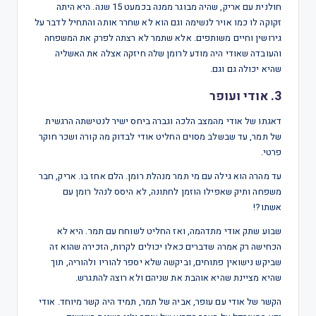
חולנית עם אריק, שהיה מבוגר ממנה בכמעט 15 שנה. היא היתה
זקוקה לו כמו אויר לנשימה וגם הוא לא שחרר אותה והתחיל לדבר על
גירושין וחיים משותפים. אלא שתמר לא רצתה לפרק את המשפחה
והעובדה שאודי היה מודע לרומן שלה חיזקה אצלה את האשליה
שהיא יכולה גם וגם.
3. אודי ועופר
דאגתו של אודי מהמצב הלכה וגברה ביחס ישיר לנטישתה הרגשית
של תמר, עד שבשלב מסוים החליט אודי לבדוק מה קורה ושכר חוקר
פרטי.
עד מהרה הוא גילה עם מי תמר מנהלת רומן. הלם אחז בו. אריק, חבר
משפחה ותיק שאפילו הוזמן לחתונה, לא היסס לנהל רומן עם
אשתו?!
שבוע שתק אודי מתדהמה, ואז החליט לשוחח עם תמר. היא לא
הכחישה רק אמרה שדברים כאלו יכולים לקרות, הזכירה שהוא זה
שביקש נישואין פתוחים, וביקשה שלא יספר להוריו ולהוריה, תוך
שהיא מציינת שהיא אוהבת את שניהם ולא רוצה להתגרש.
הקשר של אודי עם עופר, אביה של תמר, תמיד היה קשר מיוחד. אודי