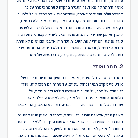
עם תמר, בתם בת ה- 16 של עופר וג׳ני, שהיתה גירסה צעירה יותר של
אימה ודמתה לה מאוד. זה התגלה במקרה כשתמר סיפרה על כך
לחברה שלה, שסיפרה לאימה, שתפסה את עופר בחדר אוכל ולחשה
באוזנו שיבדוק טוב טוב מה קורה עם אריק ותמר. אריק לא הכחיש,
רק אמר שזה היה בהסכמה ותגובתה המאופקת של ג׳ני גרמה לעופר
להבין שיתכן שהיא ידעה מזה. עופר הציע לאריק לקבור את הפרשה
כנגד עזיבתו המיידית את הקיבוץ, וכך היה. אז באותם ימים לא היתה
מודעות לטיפול, ונראה היה שתמר בסדר ולא נפגעה. הקשר עם אריק
נותק לחלוטין והפרשה הושתקה ונקברה, גם בנפשה של תמר.
2. תמר ואודי
תמר התגייסה לחיל האוויר, ויופיה הדני משך את תשומת ליבו של
אודי, טייס קרב תמיר וכחול עיניים. עד מהרה הם הפכו לזוג. אודי
ידע הכל על תמר, על החוויות שעברה כילדה קיבוצניקית, על
חלומותיה ושאיפותיה, ורק על אריק היא לא אמרה מילה. לאחר
שחרורה של תמר, וכפי היה ברור לשניהם מהרגע הראשון, הם נישאו.
לא רק תמר, אלא גם הוריה, ג׳ני ועופר, נדהמו כשאריק הגיע לחתונה
כאורח של משפחתו של אודי, אבל לא עשו ענין כדי ״לא להרוס את
החתונה״. אריק לא ויתר על ההזדמנות לנשק את הכלה ולחש לה
באוזנה ״את הכי יפה שראיתי״, לחישה שהעבירה בה צמרמורות. כמו