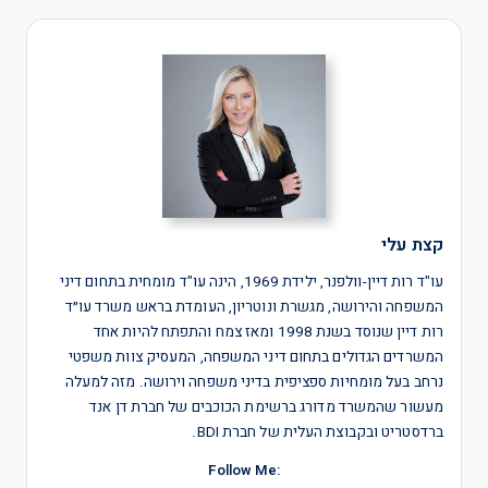
קצת עלי
עו"ד רות דיין-וולפנר, ילידת 1969, הינה עו"ד מומחית בתחום דיני
המשפחה והירושה, מגשרת ונוטריון, העומדת בראש משרד עו״ד
רות דיין שנוסד בשנת 1998 ומאז צמח והתפתח להיות אחד
המשרדים הגדולים בתחום דיני המשפחה, המעסיק צוות משפטי
נרחב בעל מומחיות ספציפית בדיני משפחה וירושה. מזה למעלה
מעשור שהמשרד מדורג ברשימת הכוכבים של חברת דן אנד
ברדסטריט ובקבוצת העלית של חברת BDI.
:Follow Me