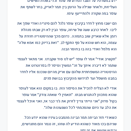
ידע במעורפל על העבר הפרוע של עופר וג׳ני בשנות השישים
העליזות, ולאחר שגילה על הרומן בין תמר לאריק, בחר לשתף את
עופר במה שקורה ולהתיייעץ עימו.
הם ישבו מחוץ לחדר בקיבוץ עופר גלגל להם סיגריה ואודי שפך את
ליבו. לאחר כרבע שעה של שיחה, עופר הבין לא רק שבתו מנהלת
רומן אלא שאריק שוב בתמונה.. נדהם מכך שההיסטוריה חוזרת על
עצמה, הוא חש שהוא על סף התקף לב. ״זאת בדיוק כמו אמא שלה״
הוא מלמל ואודי בהה בו בחוסר הבנה.
״תקשיב אודי״ אמר לו עופר ״יש לנו סוד שקברנו. אני מתאר לעצמי
שתמר לא דיברה איתך על זה״ המשיך וסיפר לו בפרוטרוט את
ההיסטוריה המשפחתית שלהם עם אריק מהיום שנכנס אליו לחדר
במבט מושפל ועד לגירושו מהקיבוץ בבושת פנים.
אודי לא הצליח להכיל את הסיפור הזה. בו במקום הוא אמר לעופר
שהוא מתכוון להתגרש מבתו. ״תאמין לי שאתה צודק״ אמר עופר
בקול סדוק ״אני הייתי צריך לזרוק את ג׳ני כבר אז, ואני אוכל לעצמי
את הלב עד היום שהסכמתי לכל השגעונות שלה״.
כשאודי חזר הביתה תמר הבינה מהמבט בעיניו שהוא יודע הכל.
שניהם בכו מאוד כשהוא הודיע לה שזהו, זה נגמר והם מתגרשים,
וביקש שיעשו את זה יפה.