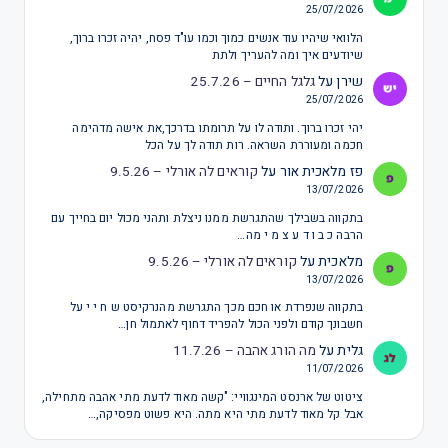
25/07/2026
הלוואי שיהיו עוד אנשים כמוך וכמו עו"ד פסח, יהיה זכרו ברוך,
שיודעים איך ומה להעריך ולתת
שירן
על
גלגל החיים – 25.7.26
25/07/2026
יהי זכרו ברוך. ותודה לו על תרומתו בדרכך,את אישה מדהימה
חכמה ומעוררת השראה. רות תודה לך על הכל
פז מלאכית אור
על
קוראים לה אורלי – 9.5.26
13/07/2026
בתקווה בשבילך שהתגרשת ממנו ניצלת ותהני מכול יום בחייך עם
הרבה כ ב ו ד ע צ מ י מה…
מלאכית
על
קוראים לה אורלי – 9.5.26
13/07/2026
בתקווה שנפרדת או חכם מכך התגרשת מהנרקיסט ש ח י י על
חשבונך קודם ולפני הכול להפריד דחוף לאתמול חן…
גלית
על
מה הורג אהבה – 11.7.26
11/07/2026
ציטוט של ארנסט המינגוויי: "קשה מאוד לדעת מתי אהבה מתחילה,
אבל קל מאוד לדעת מתי היא מתה. היא פשוט מפסיקה,…