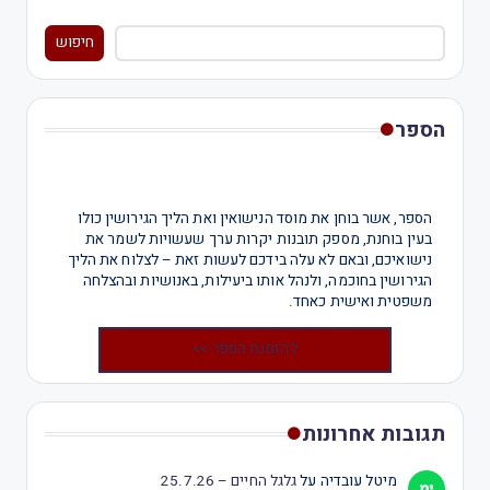
חיפוש
הספר
הספר, אשר בוחן את מוסד הנישואין ואת הליך הגירושין כולו
בעין בוחנת, מספק תובנות יקרות ערך שעשויות לשמר את
נישואיכם, ובאם לא עלה בידכם לעשות זאת – לצלוח את הליך
הגירושין בחוכמה, ולנהל אותו ביעילות, באנושיות ובהצלחה
משפטית ואישית כאחד.
להזמנת הספר >>
תגובות אחרונות
מיטל עובדיה
על
גלגל החיים – 25.7.26