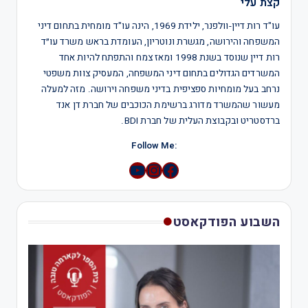
קצת עלי
עו"ד רות דיין-וולפנר, ילידת 1969, הינה עו"ד מומחית בתחום דיני
המשפחה והירושה, מגשרת ונוטריון, העומדת בראש משרד עו״ד
רות דיין שנוסד בשנת 1998 ומאז צמח והתפתח להיות אחד
המשרדים הגדולים בתחום דיני המשפחה, המעסיק צוות משפטי
נרחב בעל מומחיות ספציפית בדיני משפחה וירושה. מזה למעלה
מעשור שהמשרד מדורג ברשימת הכוכבים של חברת דן אנד
ברדסטריט ובקבוצת העלית של חברת BDI.
:Follow Me
YouTube
Instagram
השבוע הפודקאסט