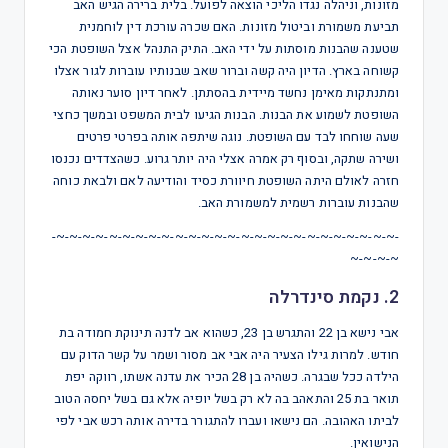
מזונות, וניהלה נגדו הליכי הוצאה לפועל. בלית ברירה הגיש האב
תביעת משמורת וביטול מזונות. האם שכרה עורכת דין לוחמנית
שטענה שהבנות מוסתות על ידי האב. התיק התנהל אצל השופטת הכי
קשוחה בארץ. הדיון היה קשה וברור שאב שבנותיו עוברות לגור אצלו
ומתנתקות מאימן נחשד מיידית בהסתתן. לאחר דיון סוער נאותה
השופטת לשמוע את הבנות. הבנות הגיעו לבית המשפט ובמשך כחצי
שעה שוחחו לבד עם השופטת. נוגה שיתפה אותה בפרטי פרטים
ושירה שתקה, ובסוף רק אמרה אצלי היה יותר גרוע. כשהצדדים נכנסו
חזרה לאולם היתה השופטת חיוורת כסיד והודיעה לאם ולבאת כוחה
שהבנות עוברות רשמית למשמורת האב.
-~-~-~-~-~-~-~-~-~-~-~-~-~-~-~-~-~-~-~-~-~-~-~-~-~-~-
~-~-~-~
2. נקמת סינדרלה
אבי נישא בן 22 והתגרש בן 23, כשהוא אב לדנה תינוקת חמודה בת
חודש. למרות גילו הצעיר היה אבי אב מסור ושמר על קשר הדוק עם
הילדה ככל שבגרה. כשהיה בן 28 הכיר את עדנה אשתו, רווקה יפת
תואר בת 25 והתאהב בה לא רק בשל יופיה אלא גם בשל יחסה הטוב
לביתו האהובה. הם נישאו ועברו להתגורר בדירה אותה רכש אבי לפי
הנישואין.