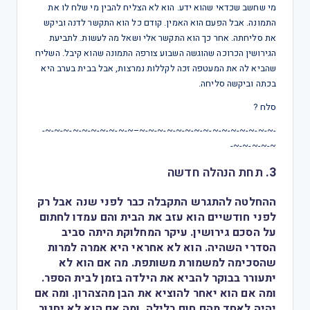
מי שחשב שכדאי שהוא ידע. הוא לא הצליח להבין מי שלח לו את
התמונה. אבל הפעם הוא האמין. קודם כל הוא התקשר לדנה וביקש
את סליחתה. אחר כך הוא התקשר אלי ושאל מה לעשות. לתביעת
הגירושין הכרוכה שהוגשה השבוע צורפה התמונה שהוא קיבל. השליח
שהביא לה את המעטפה זכה לקללות נמרצות, אבל בבית בערב היא
בכתה וביקשה סליחה.
סלח ?
-~-~-~-~-~-~-~-~-~-~-~-~-~-~-~–~-~-~-~-~-~-~-~-~-~-
~-~-~-~-~-
3.
תחת הנהלה חדשה
ההחלטה להתגרש התקבלה כבר לפני שנה אבל רק
לפני חודשיים הוא עזב את הבית והם עמדו לחתום
על הסכם גירושין. עיקר המחלוקת היתה סביב
הסדרי השהיה. הוא לא אחראי היא אמרה למרות
שהסכימה למשמורת משותפת. מה אם הוא לא
יתעורר בבוקר להביא את הילדה בזמן לבית הספר.
ומה אם הוא יאחר להוציא את הבן מהצהרון. ומה אם
יהיה לאחד מהם חום בלילה. ומה אם הוא לא יחגור