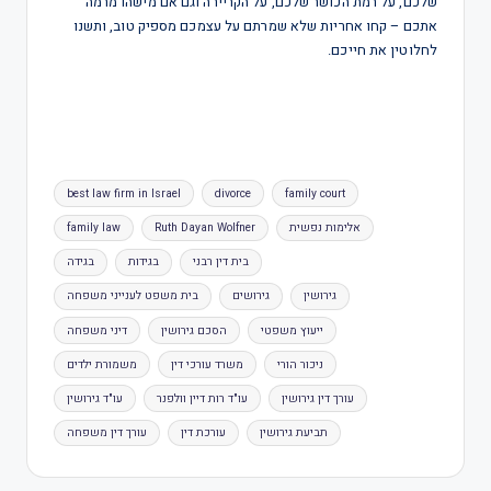
שלכם, על רמת הכושר שלכם, על הקריירה וגם אם מישהו מרמה
אתכם – קחו אחריות שלא שמרתם על עצמכם מספיק טוב, ותשנו
לחלוטין את חייכם.
best law firm in Israel
divorce
family court
אלימות נפשית
Ruth Dayan Wolfner
family law
בית דין רבני
בגידות
בגידה
גירושין
גירושים
בית משפט לענייני משפחה
ייעוץ משפטי
הסכם גירושין
דיני משפחה
ניכור הורי
משרד עורכי דין
משמורת ילדים
עורך דין גירושין
עו"ד רות דיין וולפנר
עו"ד גירושין
תביעת גירושין
עורכת דין
עורך דין משפחה