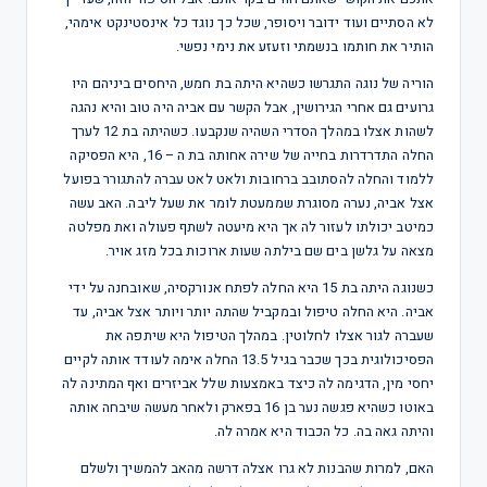
לא הסתיים ועוד ידובר ויסופר, שכל כך נוגד כל אינסטינקט אימהי,
הותיר את חותמו בנשמתי וזעזע את נימי נפשי.
הוריה של נוגה התגרשו כשהיא היתה בת חמש, היחסים ביניהם היו
גרועים גם אחרי הגירושין, אבל הקשר עם אביה היה טוב והיא נהגה
לשהות אצלו במהלך הסדרי השהיה שנקבעו. כשהיתה בת 12 לערך
החלה התדרדרות בחייה של שירה אחותה בת ה – 16, היא הפסיקה
ללמוד והחלה להסתובב ברחובות ולאט לאט עברה להתגורר בפועל
אצל אביה, נערה מסוגרת שממעטת לומר את שעל ליבה. האב עשה
כמיטב יכולתו לעזור לה אך היא מיעטה לשתף פעולה ואת מפלטה
מצאה על גלשן בים שם בילתה שעות ארוכות בכל מזג אויר.
כשנוגה היתה בת 15 היא החלה לפתח אנורקסיה, שאובחנה על ידי
אביה. היא החלה טיפול ובמקביל שהתה יותר ויותר אצל אביה, עד
שעברה לגור אצלו לחלוטין. במהלך הטיפול היא שיתפה את
הפסיכולוגית בכך שכבר בגיל 13.5 החלה אימה לעודד אותה לקיים
יחסי מין, הדגימה לה כיצד באמצעות שלל אביזרים ואף המתינה לה
באוטו כשהיא פגשה נער בן 16 בפארק ולאחר מעשה שיבחה אותה
והיתה גאה בה. כל הכבוד היא אמרה לה.
האם, למרות שהבנות לא גרו אצלה דרשה מהאב להמשיך ולשלם