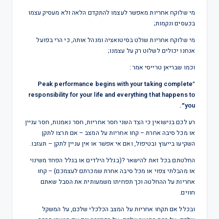
מי שלוקח אחריות מאפשר לעצמו להתקדם הלאה ולא מעסיק עצמו
בכעסים ונקמות;
מי שלוקח אחריות שולט בסיטואציה ומנהל אותה, כי הרי בפועל
אנחנו יכולים לשלוט רק על עצמנו;
וכמו שבריאן טרייסי אמר :
״
Peak performance begins with your taking complete
responsibility for your life and everything that happens to
you״.
רע לכם בנישואין כי הצד השני חסר אחריות, חסר נאמנות, חסר עניין
או מכל סיבה אחרת – קחו אחריות על המצב – אם תרצו לתקן
השקיעו בייעוץ ובטיפול, ואם אי אפשר או אין עניין לתקן – תעזבו.
החלטתם בכל זאת להישאר ?(בגלל הילדים או בגלל הפחד משינוי
או מהבלתי צפוי או מכל סיבה אחרת שמכרתם לעצמכם) – קחו
אחריות על ההחלטה וכך תפחיתו משמעותית את הסבל שאתם
חווים.
ובכלל אם תקחו אחריות על המצב הכלכלי שלכם, על המשקל