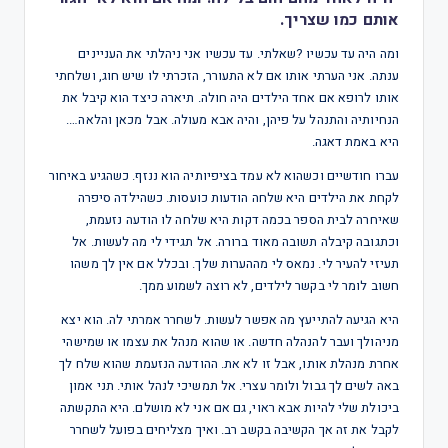
אותם כמו שצריך.
ומה היה עד עכשיו ?שאלתי. עד עכשיו אני ניהלתי את העניינים
ענתה. אני הערתי אותו אם לא התעורר, הזכרתי לו שיש חוג, ושלחתי
אותו לרופא אם אחד הילדים היה חולה. תיארה כיצד הוא קיבל את
הנחיותיה והתנהל על פיהן, והיה אבא מעולה. אבל מכאן והלאה….
היא באמת דאגה.
עברו חודשיים וכשהוא לא עמד בציפיותיה הוא ננזף. כשהגיע באיחור
לקחת את הילדים היא שלחה הודעות כועסות. כשהילדה סיפרה
שאיחרה לבית הספר בכמה דקות היא שלחה לו הודעה נזעמת,
וכתגובה קיבלה תשובה מאוד ברורה. אל תגידי לי מה לעשות. אל
תעיזי להעיר לי. נמאס לי מההערות שלך. ובכלל אם אין לך משהו
חשוב לומר לי בקשר לילדים, לא רוצה לשמוע ממך.
היא הגיעה להתייעץ מה אפשר לעשות. לשחרר אמרתי לה. הוא יצא
מניהולך ועבר להנהלה חדשה. או שהוא מנהל את עצמו או שמישהי
אחרת מנהלת אותו, אבל זו לא את. ההודעה הנזעמת שהוא שלח לך
באה לשים לך גבול ולומר עצרי. אל תמשיכי לנהל אותי. תני אמון
ביכולת שלי להיות אבא ראוי, גם אם אני לא מושלם. היא התקשתה
לקבל את זה אך הקשיבה בקשב רב. ואיך מצליחים בפועל לשחרר