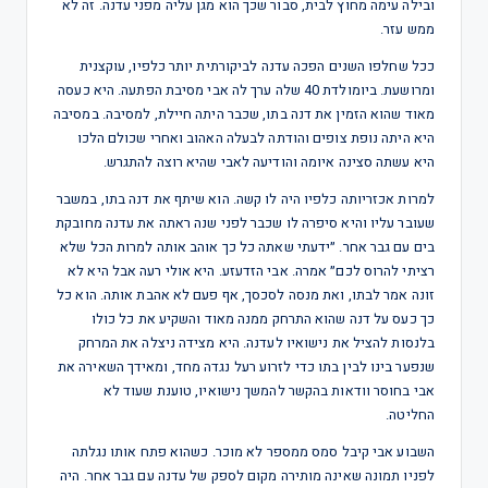
ובילה עימה מחוץ לבית, סבור שכך הוא מגן עליה מפני עדנה. זה לא
ממש עזר.
ככל שחלפו השנים הפכה עדנה לביקורתית יותר כלפיו, עוקצנית
ומרושעת. ביומולדת 40 שלה ערך לה אבי מסיבת הפתעה. היא כעסה
מאוד שהוא הזמין את דנה בתו, שכבר היתה חיילת, למסיבה. במסיבה
היא היתה נופת צופים והודתה לבעלה האהוב ואחרי שכולם הלכו
היא עשתה סצינה איומה והודיעה לאבי שהיא רוצה להתגרש.
למרות אכזריותה כלפיו היה לו קשה. הוא שיתף את דנה בתו, במשבר
שעובר עליו והיא סיפרה לו שכבר לפני שנה ראתה את עדנה מחובקת
בים עם גבר אחר. ״ידעתי שאתה כל כך אוהב אותה למרות הכל שלא
רציתי להרוס לכם״ אמרה. אבי הזדעזע. היא אולי רעה אבל היא לא
זונה אמר לבתו, ואת מנסה לסכסך, אף פעם לא אהבת אותה. הוא כל
כך כעס על דנה שהוא התרחק ממנה מאוד והשקיע את כל כולו
בלנסות להציל את נישואיו לעדנה. היא מצידה ניצלה את המרחק
שנפער בינו לבין בתו כדי לזרוע רעל נגדה מחד, ומאידך השאירה את
אבי בחוסר וודאות בהקשר להמשך נישואיו, טוענת שעוד לא
החליטה.
השבוע אבי קיבל סמס ממספר לא מוכר. כשהוא פתח אותו נגלתה
לפניו תמונה שאינה מותירה מקום לספק של עדנה עם גבר אחר. היה