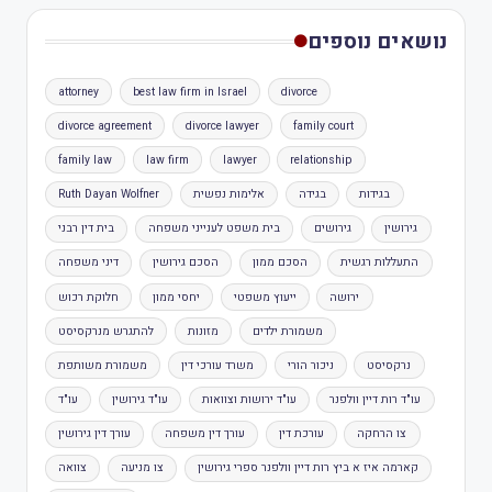
נושאים נוספים
attorney
best law firm in Israel
divorce
divorce agreement
divorce lawyer
family court
family law
law firm
lawyer
relationship
בגידות
בגידה
אלימות נפשית
Ruth Dayan Wolfner
גירושין
גירושים
בית משפט לענייני משפחה
בית דין רבני
התעללות רגשית
הסכם ממון
הסכם גירושין
דיני משפחה
ירושה
ייעוץ משפטי
יחסי ממון
חלוקת רכוש
משמורת ילדים
מזונות
להתגרש מנרקסיסט
נרקסיסט
ניכור הורי
משרד עורכי דין
משמורת משותפת
עו"ד רות דיין וולפנר
עו"ד ירושות וצוואות
עו"ד גירושין
עו"ד
צו הרחקה
עורכת דין
עורך דין משפחה
עורך דין גירושין
קארמה איז א ביץ רות דיין וולפנר ספרי גירושין
צו מניעה
צוואה