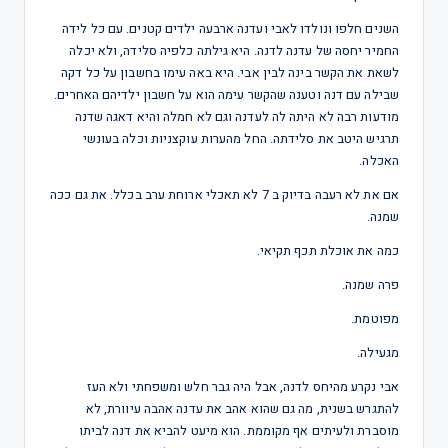
השנים חלפו ונולדו לאבי ועדנה ארבעה ילדים קטנים. עם כל לידה
החמיר יחסה של עדנה לדנה. היא גילתה כלפיה סלידה, ולא יכלה
לשאת את הקשר בינה לבין אבי. היא באה עימו בחשבון על כל דקה
שבילה עם דנה וטענה שהקשר עימה הוא על חשבון ילדיהם האחרים.
מודעות רבה לא היתה לה לעדנה וגם לא חמלה והיא דאגה שדנה
תרגיש היטב את סלידתה. החל מהערות עוקצניות וכלה בעונשי
האכלה.
אם את לא רעבה בדיוק ב 7 לא תאכלי ארוחת ערב בכלל. את גם ככה
שמנה.
כמה את אוכלת תכף תקיאי.
פרה שמנה.
מפוטמת.
מגעילה.
אבי נקרע מהיחס לדנה, אבל היה גבר חלש ומשפחתי ולא העז
להתגרש בשנית, מה גם שהוא אהב את עדנה אהבה עיוורת, לא
מוסברת ולעיתים אף מקוממת. הוא מיעט להביא את דנה לביתו