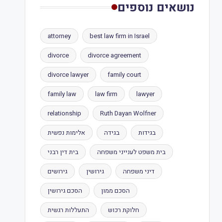
נושאים נוספים
attorney
best law firm in Israel
divorce
divorce agreement
divorce lawyer
family court
family law
law firm
lawyer
relationship
Ruth Dayan Wolfner
בגידות
בגידה
אלימות נפשית
בית משפט לענייני משפחה
בית דין רבני
דיני משפחה
גירושין
גירושים
הסכם ממון
הסכם גירושין
חלוקת רכוש
התעללות רגשית