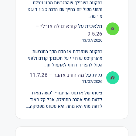
בתקווה בשבילך שהתגרשת ממנו ניצלת
ותהני מכול יום בחייך עם הרבה כ ב ו ד ע צ
מ י מה…
מלאכית
על
קוראים לה אורלי –
9.5.26
13/07/2026
בתקווה שנפרדת או חכם מכך התגרשת
מהנרקיסט ש ח י י על חשבונך קודם ולפני
הכול להפריד דחוף לאתמול חן…
גלית
על
מה הורג אהבה – 11.7.26
11/07/2026
ציטוט של ארנסט המינגוויי: "קשה מאוד
לדעת מתי אהבה מתחילה, אבל קל מאוד
לדעת מתי היא מתה. היא פשוט מפסיקה,…