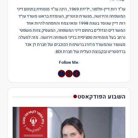
עו"ד רות דיין-וולפנר, ילידת 1969, הינה עו"ד מומחית בתחום דיני
המשפחה והירושה, מגשרת ונוטריון, העומדת בראש משרד עו״ד
רות דיין שנוסד בשנת 1998 ומאז צמח והתפתח להיות אחד
המשרדים הגדולים בתחום דיני המשפחה, המעסיק צוות משפטי
נרחב בעל מומחיות ספציפית בדיני משפחה וירושה. מזה למעלה
מעשור שהמשרד מדורג ברשימת הכוכבים של חברת דן אנד
ברדסטריט ובקבוצת העלית של חברת BDI.
:Follow Me
YouTube
Instagram
השבוע הפודקאסט