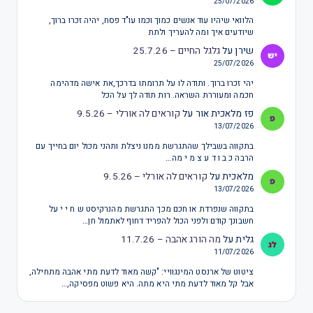
25/07/2026
הלוואי שיהיו עוד אנשים כמוך וכמו עו"ד פסח, יהיה זכרו ברוך,
שיודעים איך ומה להעריך ולתת
שירן
על
גלגל החיים – 25.7.26
25/07/2026
יהי זכרו ברוך. ותודה לו על תרומתו בדרכך,את אישה מדהימה
חכמה ומעוררת השראה. רות תודה לך על הכל
פז מלאכית אור
על
קוראים לה אורלי – 9.5.26
13/07/2026
בתקווה בשבילך שהתגרשת ממנו ניצלת ותהני מכול יום בחייך עם
הרבה כ ב ו ד ע צ מ י מה…
מלאכית
על
קוראים לה אורלי – 9.5.26
13/07/2026
בתקווה שנפרדת או חכם מכך התגרשת מהנרקיסט ש ח י י על
חשבונך קודם ולפני הכול להפריד דחוף לאתמול חן…
גלית
על
מה הורג אהבה – 11.7.26
11/07/2026
ציטוט של ארנסט המינגוויי: "קשה מאוד לדעת מתי אהבה מתחילה,
אבל קל מאוד לדעת מתי היא מתה. היא פשוט מפסיקה,…