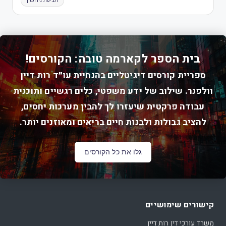
תביעת גירושין
בית הספר לקארמה טובה: הקורסים!
ספריית קורסים דיגיטליים בהנחיית עו״ד רות דיין
וולפנר. שילוב של ידע משפטי, כלים רגשיים ותוכנית
עבודה פרקטית שיעזרו לך להבין מערכות יחסים,
להציב גבולות ולבנות חיים בריאים ומאוזנים יותר.
גלו את כל הקורסים
קישורים שימושיים
משרד עורכי דין רות דיין