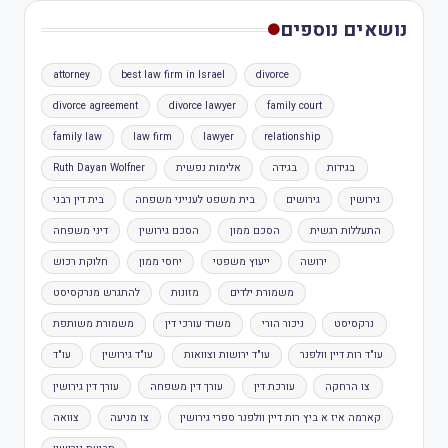
נושאים נוספים
attorney
best law firm in Israel
divorce
divorce agreement
divorce lawyer
family court
family law
law firm
lawyer
relationship
בגידות
בגידה
אלימות נפשית
Ruth Dayan Wolfner
גירושין
גירושים
בית משפט לענייני משפחה
בית דין רבני
התעללות רגשית
הסכם ממון
הסכם גירושין
דיני משפחה
ירושה
ייעוץ משפטי
יחסי ממון
חלוקת רכוש
משמורת ילדים
מזונות
להתגרש מנרקסיסט
נרקסיסט
ניכור הורי
משרד עורכי דין
משמורת משותפת
עו"ד רות דיין וולפנר
עו"ד ירושות וצוואות
עו"ד גירושין
עו"ד
צו הרחקה
עורכת דין
עורך דין משפחה
עורך דין גירושין
קארמה איז א ביץ רות דיין וולפנר ספרי גירושין
צו מניעה
צוואה