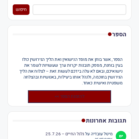
חיפוש
הספר
הספר, אשר בוחן את מוסד הנישואין ואת הליך הגירושין כולו
בעין בוחנת, מספק תובנות יקרות ערך שעשויות לשמר את
נישואיכם, ובאם לא עלה בידכם לעשות זאת – לצלוח את הליך
הגירושין בחוכמה, ולנהל אותו ביעילות, באנושיות ובהצלחה
משפטית ואישית כאחד.
להזמנת הספר >>
תגובות אחרונות
מיטל עובדיה
על
גלגל החיים – 25.7.26