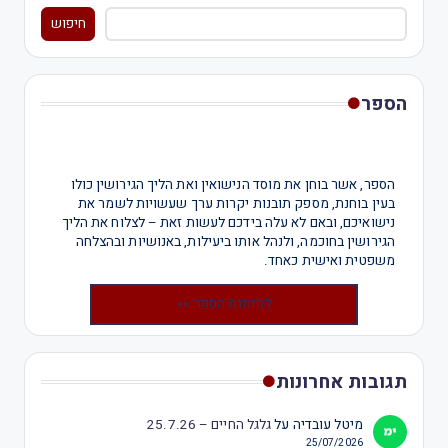
חיפוש
הספר
הספר, אשר בוחן את מוסד הנישואין ואת הליך הגירושין כולו
בעין בוחנת, מספק תובנות יקרות ערך שעשויות לשמר את
נישואיכם, ובאם לא עלה בידכם לעשות זאת – לצלוח את הליך
הגירושין בחוכמה, ולנהל אותו ביעילות, באנושיות ובהצלחה
משפטית ואישית כאחד.
להזמנת הספר >>
תגובות אחרונות
מיטל עובדיה
על
גלגל החיים – 25.7.26
25/07/2026