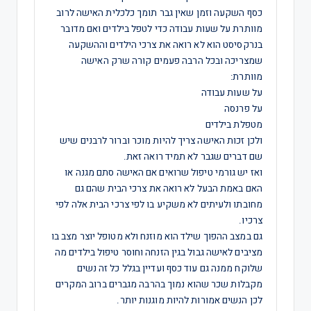
כסף השקעה וזמן שאין גבר תומך כלכלית האישה לרוב
מוותרת על שעות עבודה כדי לטפל בילדים ואם מדובר
בנרקסיסט הוא לא רואה את צרכי הילדים וההשקעה
שמצריכה ובכל הרבה פעמים קורה שרק האישה
מוותרת:
על שעות עבודה
על פרנסה
מטפלת בילדים
ולכן זכות האישה צריך להיות מוכר וברור לרבנים שיש
שם דברים שגבר לא תמיד רואה זאת.
ואז יש גורמי טיפול שרואים אם האישה סתם מגנה או
האם באמת הבעל לא רואה את צרכי הבית שהם גם
מחובתו ולעיתים לא משקיע בו לפי צרכי הבית אלה לפי
צרכיו.
גם במצב ההפוך שילד הוא מוזנח ולא מטופל יוצר מצב בו
מציבים לאישה גבול בגין הזנחה וחוסר טיפול בילדים מה
שלוקח ממנה גם עוד כסף ועדיין בגלל כל זה נשים
מקבלות שכר שהוא נמוך בהרבה מגברים ברוב המקרים
לכן הנשים אמורות להיות מוגנות יותר.