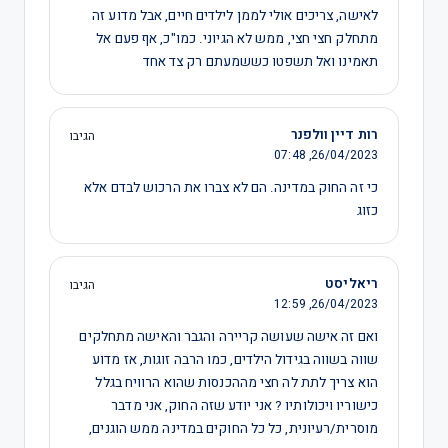
לאישה, צריכים אולי לממן לילדים חיים, אבל מדוע זה
מתחלק חצי חצי, ממש לא הגיוני. כמו"כ, אף פעם אל
תאמינו ואל תשפטו כששמעתם רק צד אחד
רות דיין וולפנר
הגיבו
07:48
26/04/2023,
כי זה החוק במדינה. הם לא צברו את הרכוש לבדם אלא
כזוג
ריאליסט
הגיבו
12:59
26/04/2023,
ואם זה אישה שעושה קריירה והגבר והאישה מתחלקים
שווה בשווה בגידול הילדים, כמו הרבה זוגות, אז מדוע
הוא צריך לתת לה חצי מההכנסות שהוא הרוויח בגלל
כישוריו ויכולותיו ? אני יודע שזה החוק, אני מדבר
מוסרית/רעיונית, כל כל החוקים במדינה ממש הוגנים,