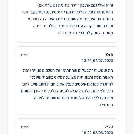
והיא אולי נמצאת בקריירה בינונית (משרת אם)
ההתפתחות שלה כלכלית וקרייריסטית נפגעת עקב חוסר
התפתחות אישית. מה שמנחם את האישה זה כשהיא
עובדת סופר קשה עם הילדים זה שבעלה מרוויחה
מספיק לספק להם כל מה שנדרש.
‪Orli
הגיבו
13:26
04/02/2023,
מה שמשותף לבעלים שהחתימו על הסכם ממון זה ניצול
האשה גופה ורגשותיה 20 שנה פלוס בשביל שיוכלו
להתנהל כמו אגואיסטים לנצל את כוחם, לדאוג שיש להם
הכל ולא לתת כלום ,להביא לפגיעה כלכלית לאורך השנים
ולזרוק בלי לשלם על עוגמת הנפש שגרמו לאשה
המנוצלת.
כליל
הגיבו
10:09
02/03/2023,