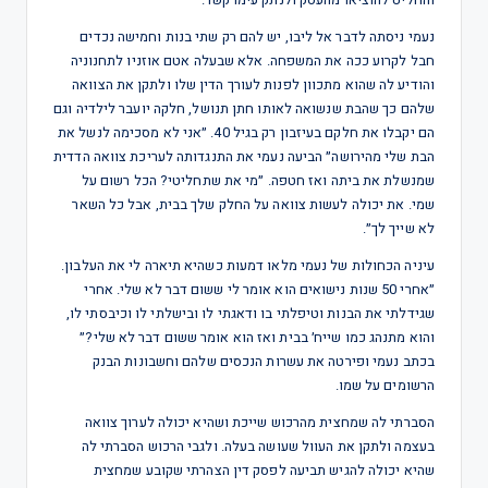
והחליט להוציאו מהעסק ולנתק עימו קשר.
נעמי ניסתה לדבר אל ליבו, יש להם רק שתי בנות וחמישה נכדים
חבל לקרוע ככה את המשפחה. אלא שבעלה אטם אוזניו לתחנוניה
והודיע לה שהוא מתכוון לפנות לעורך הדין שלו ולתקן את הצוואה
שלהם כך שהבת שנשואה לאותו חתן תנושל, חלקה יועבר לילדיה וגם
הם יקבלו את חלקם בעיזבון רק בגיל 40. ״אני לא מסכימה לנשל את
הבת שלי מהירושה״ הביעה נעמי את התנגדותה לעריכת צוואה הדדית
שמנשלת את ביתה ואז חטפה. ״מי את שתחליטי? הכל רשום על
שמי. את יכולה לעשות צוואה על החלק שלך בבית, אבל כל השאר
לא שייך לך״.
עיניה הכחולות של נעמי מלאו דמעות כשהיא תיארה לי את העלבון.
״אחרי 50 שנות נישואים הוא אומר לי ששום דבר לא שלי. אחרי
שגידלתי את הבנות וטיפלתי בו ודאגתי לו ובישלתי לו וכיבסתי לו,
והוא מתנהג כמו שייח׳ בבית ואז הוא אומר ששום דבר לא שלי?״
בכתב נעמי ופירטה את עשרות הנכסים שלהם וחשבונות הבנק
הרשומים על שמו.
הסברתי לה שמחצית מהרכוש שייכת ושהיא יכולה לערוך צוואה
בעצמה ולתקן את העוול שעושה בעלה. ולגבי הרכוש הסברתי לה
שהיא יכולה להגיש תביעה לפסק דין הצהרתי שקובע שמחצית