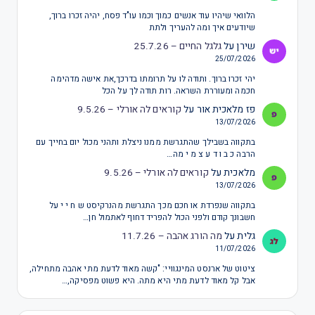
הלוואי שיהיו עוד אנשים כמוך וכמו עו"ד פסח, יהיה זכרו ברוך,
שיודעים איך ומה להעריך ולתת
שירן
על
גלגל החיים – 25.7.26
25/07/2026
יהי זכרו ברוך. ותודה לו על תרומתו בדרכך,את אישה מדהימה
חכמה ומעוררת השראה. רות תודה לך על הכל
פז מלאכית אור
על
קוראים לה אורלי – 9.5.26
13/07/2026
בתקווה בשבילך שהתגרשת ממנו ניצלת ותהני מכול יום בחייך עם
הרבה כ ב ו ד ע צ מ י מה…
מלאכית
על
קוראים לה אורלי – 9.5.26
13/07/2026
בתקווה שנפרדת או חכם מכך התגרשת מהנרקיסט ש ח י י על
חשבונך קודם ולפני הכול להפריד דחוף לאתמול חן…
גלית
על
מה הורג אהבה – 11.7.26
11/07/2026
ציטוט של ארנסט המינגוויי: "קשה מאוד לדעת מתי אהבה מתחילה,
אבל קל מאוד לדעת מתי היא מתה. היא פשוט מפסיקה,…