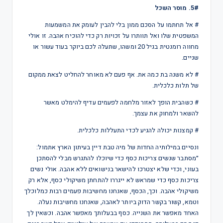
5#. מוסר השכל
# אל תחתמו על הסכם ממון בלי להבין לעומק את המשמעות
המשפטית שלו ואל תוותרו על זכויות רק כדי להוכיח אהבה. זו אולי
מחווה רומנטית בגיל 20 ומשהו, שתעלה לכם ביוקר בעוד עשור או
שניים.
# לא משנה בת כמה את. אף פעם לא מאוחר להחליט לצאת ממקום
של תלות כלכלית.
# כשהבית הופך לאזור מלחמה לפעמים עדיף להימלט מאשר
להשאר ולמחוק את עצמך.
# קמצנות יכולה להגיע לכדי התעללות כלכלית.
ונסיים במילותיה החדות של מיה טבת דיין בעיתון הארץ אתמול:
״מסתבר שנשים צריכות כסף כדי שיוכלו להתגרש מבלי להסתכן
בעוני, וכדי שלא יצטרכו להישאר בנישואים ללא אהבה. אולי נשים
צריכות כסף כדי שמראש לא ייגררו להתחתן משיקולי כסף, אלא רק
משיקולי אהבה. וכך, הכסף, שאנחנו מחשיבות פעמים רבות כמלוכלך
וטמא, קשור בקשר הדוק ביותר לאהבה, שאנחנו מחשיבות נעלה.
האחד מאפשר את השנייה. כסף בבעלותך מאפשר אהבה. וכשאין לך