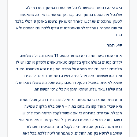
היא היתה בטוחה שאפשר לבטל את הסכם הממון, הסברתי לה
שלבטל את הסכם הממון יהיה קשה אך מצאתי בו פירצה שתאפשר
לטעון שהנכסים שנרכשו לאחר הנישואין נרשמו באופן פורמלי בלבד
על שם החברה. ואמרתי לה שאסטרטגית עדיף ללכת עם ההסכם ולא
נגדו.
4#. תמר
אחרי ענת הגיעה תמר. היא נשואה כמעט 11 שנים ומגדלת שלושה
ילדים קטנים ובעלה אלוף בלהקים סטארטאפים ולפרק אותם ויש לו
מליונים בבנק. גם היא חתמה על הסכם ממון וגם היא מצטערת מאוד
על הרגע שעשתה זאת אבל היתה צעירה ותמימה ורצתה להוכיח
שהיא לא איתו בשביל הכסף. ההסכם קובע שכל מה ששלו נשאר שלו
ומה שלה נשאר שלה, ושהוא יממן את כל צרכי המשפחה.
והוא מימן את צרכי המשפחה רציתי לכתוב ביד רחבה, אבל האמת
היא שביד מאוד קפוצה. בתם בת ה – 9 שסובלת מלקות שמיעה
מקבלת אביזרים בתרומה כי אם אפשר לקבל תרומה חבל לרכוש.
כשהבן סבל מבעיה רפואית והיה צורך להתייעץ עם רופא פרטי הוא
דרש ממנה לבדוק אם ניתן יהיה לקבל החזר מהביטוח ואם לא
שתקבע לרופא בקופת החולים. כשתמר החליטה ללכת בכל זאת