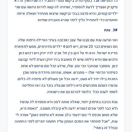
כל הפגישה אבל בסוף הוריה ביקשו ממני להסביר לה שגירושין זה לא
פיקניק ושצריך לדעת להסתדר, ושיהיה לה קשה להיות גרושה עם שני
ילדים קטנים, והיא פרצה בבכי וביקשה שיצאו מהחדר ושאלה איפה
חותמים כדי להתחיל הליך לפני שהיא מאבדת שפיות.
3#. ענת
ואז הגיעה ענת עם מבט של עצב ואכזבה בעיני האיילה היפות שלה.
הם נשואים כבר 23 שנים, ויש להם 4 ילדים מדהימים, ממש לתפארת
מדינת ישראל. הוא חי על הקו בין תל אביב לניו יורק ויש רכוש כאן
ורכוש שם והיא גילתה שיש לו מאהבת בניו יורק ונערת ליווי קבועה
כאן. מסתבר שהחבר הכי טוב שלו, שידע הכל וגם שימש לא אחת
כסיפור הכיסוי שלו – מתגרש. אשתו, שהיתה מיודדת עימה שכן
הזוגות בילו יחד לא מעט, ידעה הכל אך מעולם לא סיפרה לה כלום.
עכשיו כשהם מתגרשים היא גילתה שבעלה בוגד בה ואז החליטה
לספר לענת הכל. כלומר להרוס גם את נישואיה.
ענת הגיבה באיפוק יחסי, שאלה אותה למה היא מספרת לה עכשיו
ולא כבר לפני שנים כשהיא ידעה ולא קיבלה תשובה. ״האמת היא,
שלא ממש אכפת לי וגם ידעתי בלב שהוא לא טיפוס נאמן״ אמרה לי
ענת, ״אבל פתחתי את הסכם הממון עליו חתמנו יומיים לפני החתונה
ובגלל זה באתי״.