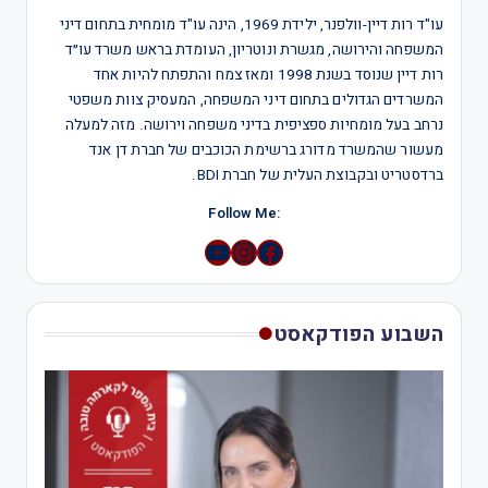
עו"ד רות דיין-וולפנר, ילידת 1969, הינה עו"ד מומחית בתחום דיני
המשפחה והירושה, מגשרת ונוטריון, העומדת בראש משרד עו״ד
רות דיין שנוסד בשנת 1998 ומאז צמח והתפתח להיות אחד
המשרדים הגדולים בתחום דיני המשפחה, המעסיק צוות משפטי
נרחב בעל מומחיות ספציפית בדיני משפחה וירושה. מזה למעלה
מעשור שהמשרד מדורג ברשימת הכוכבים של חברת דן אנד
ברדסטריט ובקבוצת העלית של חברת BDI.
:Follow Me
YouTube
Instagram
השבוע הפודקאסט