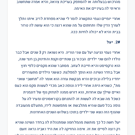
מהרכוש בבעלותה או להסתפק בעריכת צוואה, והיא אמרה שתחשוב
וראיתי לה בעיניים את האימה.
אחרי יומיים נעמי התקשרה לומר לי שהיא מפחדת לריב איתו ותלך
לעורך הדין שלו ותחתום על מה שהוא רוצה כי הוא עושה לה טרור
בבית והיא לא יכולה לחיות ככה.
2#. יעל
אחרי נעמי הגיעה יעל עם שני הוריה. היא נשואה רק 3 שנים אבל כבר
נולדו להם שני ילדים. הבכור בן שנתיים וקצת והתינוק בן חצי שנה,
הוא נרקסיסט והיא חייבת לעזוב. מסתבר שהוא מקסים כלפי חוץ
אבל בחדר השינה הוא הופך למפלצת. כששני הילדים מתעוררים
יחדיו בלילה ובוכים והיא מבקשת עזרה הוא אומר לה ״תחשבי שאני
מת״, כשהיא היתה אחרי לידה וגופה כאב מכדי לעשות סקס הוא כעס
ואיים שילך עם אחרות, הוא דורש ממנה לתחזק גוף של דוגמנית
כשכל מה שבא לה לעשות זה להתנחם בקוראסונים ומעיר לה על
גופה בכל פעם שהיא מתלבשת או מתפשטת לידו, מתעלם מהעובדה
שהגוף הזה נשא שני ילדים בתוכו בשלוש השנים האחרונות.
יעל חשה כל כך מותשת מהמלחמה שמתנהלת לה בחדר השינה שהיא
רק רוצה לסיים את זה. אימה החזיקה לה את היד ואביה נראה זועם