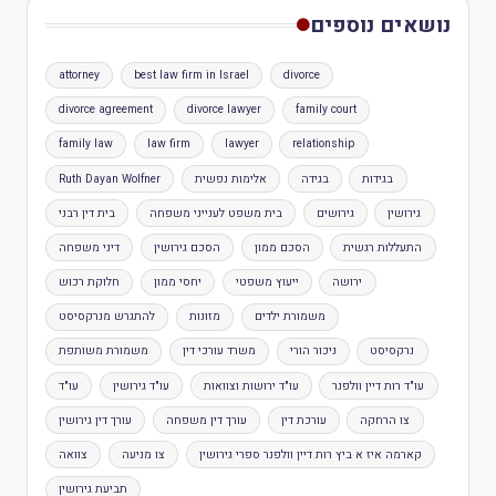
נושאים נוספים
attorney
best law firm in Israel
divorce
divorce agreement
divorce lawyer
family court
family law
law firm
lawyer
relationship
בגידות
בגידה
אלימות נפשית
Ruth Dayan Wolfner
גירושין
גירושים
בית משפט לענייני משפחה
בית דין רבני
התעללות רגשית
הסכם ממון
הסכם גירושין
דיני משפחה
ירושה
ייעוץ משפטי
יחסי ממון
חלוקת רכוש
משמורת ילדים
מזונות
להתגרש מנרקסיסט
נרקסיסט
ניכור הורי
משרד עורכי דין
משמורת משותפת
עו"ד רות דיין וולפנר
עו"ד ירושות וצוואות
עו"ד גירושין
עו"ד
צו הרחקה
עורכת דין
עורך דין משפחה
עורך דין גירושין
קארמה איז א ביץ רות דיין וולפנר ספרי גירושין
צו מניעה
צוואה
תביעת גירושין