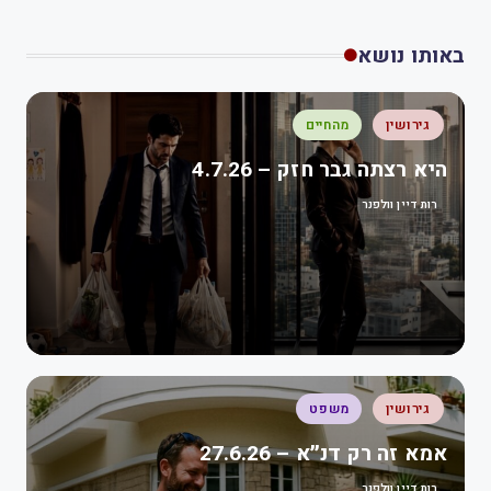
באותו נושא
גירושין
מהחיים
היא רצתה גבר חזק – 4.7.26
רות דיין וולפנר
גירושין
משפט
אמא זה רק דנ״א – 27.6.26
רות דיין וולפנר