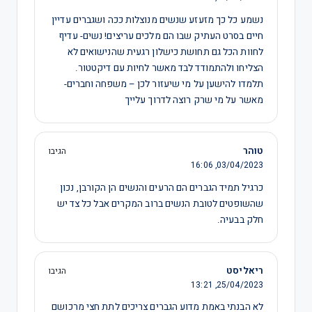
נשמע כל כך מזעזע שנשים מנוצלות ככה ושגברים עדיין
חיים בסרט העתיק שבו הם מלכים עריצים! נשים- עדיף
לחוות הכל גם תחושת כישלון רגעית שהנישואים לא
הצליחו ולהתמודד לבד מאשר לחיות עם דיקטטור.
תלמדו להישען על מי שיעזור לכן – משפחה וחברים-
מאשר על מי שרק רוצה לדרוך עלייך
טוהר
הגיבו
16:06
03/04/2023,
כרגיל תמיד הגברים הם הרעים והנשים הן הקורבן, נכון
שהשופטים לטובת הנשים ברוב המקרים אבל כל צד יש
חלק בבעיה.
ריאליסט
הגיבו
13:21
25/04/2023,
לא הבנתי באמת מדוע הגברים צריכים לתת חצי מרכושם