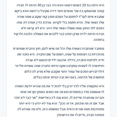
היא היתה בת 23 כשהם נישאו והוא היה כבר בן 30 והיתה לו חברה
קטנה שהועסקו בה שני אנשים וחצי דירה שקיבל בירושה והוא ביקש
שתבוא איתו לעו״ד לחתום על הסכם ממון קצר שקובע שמה שהיה
שלו נשאר שלו. והיא חתמה בלי לקרוא. עורכת הדין אמרה לה שזה
הסכם לפי החוק שמה ששלו נשאר שלו וזהו. היא לא קראה ולא
הבינה והיתה ילדה שרק רצתה כבר ללבוש את השמלה הלבנה ולרקוד
בחתונה.
מסתבר שהחברה נשארה שלו וכל מה שיש להם, חוץ מהבית שמחצית
מהזכויות בו רשומות על שמה, רשום על שם החברה. היא נתנה את
חייה לפיתוח החברה, גידלה ארבעה ילדים וכמעט לא עבדה
ואיפשרה לו לעשות עסקים בשקט והיום החברה שווה עשרות מליוני
דולרים ויש הסכם של עמוד וחצי שקובע שלא מגיע לה כלום.
תחושות של תדהמה, כעס ואכזבה הציפו אותה בגלים.
היא התקשרה אליו לניו יורק בלי להזכיר את מה שהיא יודעת ואמרה
לו שעשתה סדר במסמכים ומצאה את הסכם הממון וקראה אותו
והבינה שהחברה שייכת לו, והוא ענה לה באדישות “אני כבר לא זוכר
אבל אם זה מה שכתוב אז זה נכון״. הוא עוד לא יודע כי היא יותר
מתוחכמת ממה שהיא נראית אבל המשפט הזה, ולא מה שנודע לה
מאותה חברה, סיים לו את הנישואין.