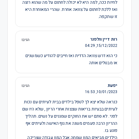
לחיות ככה, למה היא לא יכולה לחתום על מה שהוא רוצה
ואז ללכת לחתום על צוואה אחרת. שהרי המאוחרת היא
זו שתקפה.
רות דיין וולפנר
הגיבו
04:29
15/12/2022,
כי הוא דרש צוואה הדדית ואז חייבים להודיע כשמשנים
או מבטלים אותה
יפעת
הגיבו
16:53
10/01/2023,
כנראה שלא יצא לך לטפל בילדים בבית לעיתים עם נכות
לעיתים בבעיות בריאות שצצות אחרי הריון , שלא היו שם
לפני. לא סתם יש את החוקים שמגנים על נשים. תהליך
ההריון הרבה פעמים משנה את גוף האישה ולעיתים אף
פוגע בו.
הילדים מביאים המון שמחה אבל המון עבודה שצריכה