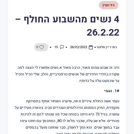
גירושין
4 נשים מהשבוע החולף –
26.2.22
רות דיין וולפנר
15
0
26/02/2022
היה זה שבוע עמוס מאוד, הרבה מאוד א.נשים אפשרו לי הצצה למה
שקורה בחדרי החדרים של אנשים נורמטיביים, והלב שלי הכיל והכיל
עד שכמעט עלה על גדותיו.
1#. נעמי
נעמי אשה כחולת עיניים ונאה, שיערה השחור אסוף בתסרוקת
מוקפדת, התיק הממותג והיהלומים הענודים סביב צווארה מעידים על
עושרה. בגיל 73 היא היתה בטוחה שכל מה שנותר להם זה להינות
מהחיים. אלא שבעלה, שכבר מלאו לו 80, הסתכסך עם חתנו עימו
עבד במשך שנים. הוא הפך לחשדן, סבר שחתנו מועל בכספים