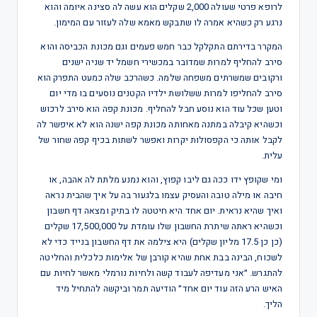
לרופא פרטי שעולה 2,000 שקלים הוא עשה לה סצינה איומה והוא
נרגע רק כשהיא אמרה לו שתבקש מאמא שלה לעזור עם המימון.
המקרר בדירתם התקלקל כבר חמש פעמים וגם מכונת הכביסה והוא
סירב להחליף למרות שמדובר במכשירי חשמל יד שניה ישנים
ורקובים שמשרתים משפחה שלמה. כשהרכב שלה כמעט התפרק הוא
סירב להחליפו למרות ששלושת ילדיו הקטנים נוסעים בו מדי יום
וטען שכל עוד הוא נוסע חבל להחליף. מכונת קפה הוא סירב לרכוש
וכשהיא קיבלה במתנה מאחותה מכונת קפה ישנה הוא לא איפשר לה
לקבל אותה כי הקפסולות יקרות ואפשר לשתות בכיף קפה שחור של
עלית.
ומי שקופץ ידו ככה גם ליבו קפוץ, והוא נמנע מלתת לה אהבה, או
חיבה או מילה טובה והעסיק עצמו בלגעור בה על איך שהבית נראה
ואיך שהיא נראית. יום אחד היא חיטטה לו בתיק ומצאה דף חשבון
וכשהיא ראתה שיתרת החשבון שלו עומדת על 17,500,000 שקלים
(כן כן 17.5 מליון שקלים) היא צילמה את דף החשבון בנייד כדי לא
לשכוח, הבינה בבת אחת שהיא קורבן של אלימות כלכלית והחליטה
להתגרש. ״אני מעדיפה לעבוד קשה ולחיות נורמלי מאשר לחיות עם
האיש הרע הזה עוד יום אחד״ הודיעה תמר וביקשה להתחיל מיד
הליך.