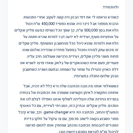
ולהתמודד.
כשהיא הראתה לי את דפי הבנק היה קשה לעקוב אחרי התנועות
הרבות מספור אבל ניכר היה שהוא הפסיד 450,000 ש״ח ונטל
הלוואות בסך 500,000 ש״ח, כך שסך הכל נשרפו כמעט מליון שקלים
על אופציות מעוף, ועידית לא ידעה דבר למרות שהיא חתמה על
הלוואות ולמרות שהוא ניהל הכל מהחשבון המשותף. מליון שקלים
זה סכום עתק למורה ומנהל במפעל מחדרה שהדירה שלהם שווה
פחות משני מליון שקלים, ועידית הרגישה שעולמה חרב עליה
פעמיים, פעם אחת כשההאקרים של בלאק שאדו פרצו לשגיא את
דלת הארון והטילו צל שחור על נשמתה ובפעם השניה כשחשבון
הבנק שלהם התגלה במערומיו.
כששאלתי אותה מה גובה הכתובה שלה היא כלל לא זכרה, אבל
אחותה התקשרה לאימן הקשישה ששמרה את הכתובות של בנותיה
במגירת החזיות שלה והצליחה לשלוף אותה ואפילו לצלם לנו את
הסכום. מליון שקלים. ובתיק כזה, הסברתי לעידית, עם כל האטרף
והמעו״ף והחוב, הכתובה הזו היא game changer. וכך, שגיא קיבל
ממני השבוע בקשה לישוב סכסוך, עם צו עיקול על חלקו בדירת
המגורים להבטחת הכתובה ומכתב שמזמין אותו לתאם פגישה
לניהול מו״מ לקראת הסכם גירושין הוגן.