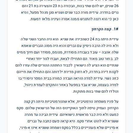
26 שנים, יש להם שתי בנות, הבכורה בת 23 והצעירה בת 21 והם
גרים בחדרה. עידית מורה כבר שנים ושגיא סגן מנהל מפעל, והיא
כאן כי הוא רוצה להתגרש ממנה אמרה ועיניה מלאו דמעות.
1#. קצה הקרחון
עידית היתה בת 24 כשהכירה את שגיא. הוא היה החבר השני שלה
ולא היה לה הרבה ניסיון עם גברים והוא היה מסוג הגברים שאמא
שלה אהבה – עובד בעבודה מסודרת, מנומס, מסודר ועם חיוך ממיס
לב. בחור טוב מאוד. הם התחילו לצאת, ועברו לגור יחד ואחרי
שנתיים הוא הציע לה נישואין. לכבוד החתונה ההורים שלה עזרו להם
לקנות דירה בחדרה, לא רחוק מדירת ילדותה והם התחילו את חייהם
כזוג נשוי. עידית למדה הוראה ועבדה כמורה בבית הספר היסודי בו
למדה בעצמה, שגיא עבד במפעל באזור והתקדם לעמדת ניהול,
ונולדו להם שתי בנות מתוקות.
על פניו משפחה נורמטיבית, אלא שהנורמטיביות היתה רק קצה
הקרחון. נעמיק טיפה לתוך האוקיינוס הזה של הנישואין שלהם. סקס
כמעט ולא היה כבר מראשית נישואיהם. עידית הבינה עד מהרה
ששגיא לא להוט אחרי סקס. היא קראה פעם כתבה על גברים
א-מיניים שלא מעוניינים בכלל בסקס ושמחה ששגיא אינו א-מיני,