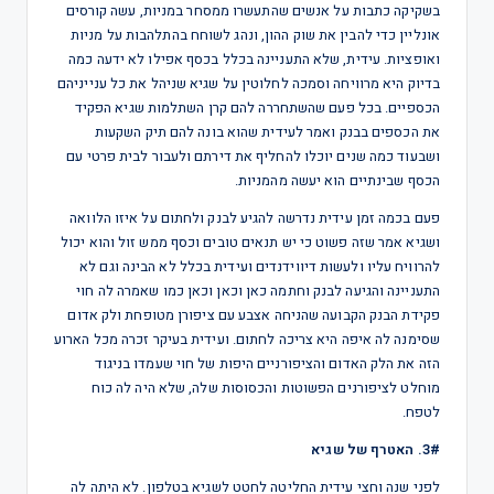
בשקיקה כתבות על אנשים שהתעשרו ממסחר במניות, עשה קורסים
אונליין כדי להבין את שוק ההון, ונהג לשוחח בהתלהבות על מניות
ואופציות. עידית, שלא התעניינה בכלל בכסף אפילו לא ידעה כמה
בדיוק היא מרוויחה וסמכה לחלוטין על שגיא שניהל את כל ענייניהם
הכספיים. בכל פעם שהשתחררה להם קרן השתלמות שגיא הפקיד
את הכספים בבנק ואמר לעידית שהוא בונה להם תיק השקעות
ושבעוד כמה שנים יוכלו להחליף את דירתם ולעבור לבית פרטי עם
הכסף שבינתיים הוא יעשה מהמניות.
פעם בכמה זמן עידית נדרשה להגיע לבנק ולחתום על איזו הלוואה
ושגיא אמר שזה פשוט כי יש תנאים טובים וכסף ממש זול והוא יכול
להרוויח עליו ולעשות דיווידנדים ועידית בכלל לא הבינה וגם לא
התעניינה והגיעה לבנק וחתמה כאן וכאן וכאן כמו שאמרה לה חוי
פקידת הבנק הקבועה שהניחה אצבע עם ציפורן מטופחת ולק אדום
שסימנה לה איפה היא צריכה לחתום. ועידית בעיקר זכרה מכל הארוע
הזה את הלק האדום והציפורניים היפות של חוי שעמדו בניגוד
מוחלט לציפורנים הפשוטות והכסוסות שלה, שלא היה לה כוח
לטפח.
3#. האטרף של שגיא
לפני שנה וחצי עידית החליטה לחטט לשגיא בטלפון. לא היתה לה