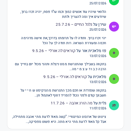
25/07/2026
הלוואי שיהיו עוד אנשים כמוך וכמו עו"ד פסח, יהיה זכרו ברוך,
שיודעים איך ומה להעריך ולתת
שירן
על
גלגל החיים – 25.7.26
25/07/2026
יהי זכרו ברוך. ותודה לו על תרומתו בדרכך,את אישה מדהימה
חכמה ומעוררת השראה. רות תודה לך על הכל
פז מלאכית אור
על
קוראים לה אורלי – 9.5.26
13/07/2026
בתקווה בשבילך שהתגרשת ממנו ניצלת ותהני מכול יום בחייך עם
הרבה כ ב ו ד ע צ מ י מה…
מלאכית
על
קוראים לה אורלי – 9.5.26
13/07/2026
בתקווה שנפרדת או חכם מכך התגרשת מהנרקיסט ש ח י י על
חשבונך קודם ולפני הכול להפריד דחוף לאתמול חן…
גלית
על
מה הורג אהבה – 11.7.26
11/07/2026
ציטוט של ארנסט המינגוויי: "קשה מאוד לדעת מתי אהבה מתחילה,
אבל קל מאוד לדעת מתי היא מתה. היא פשוט מפסיקה,…