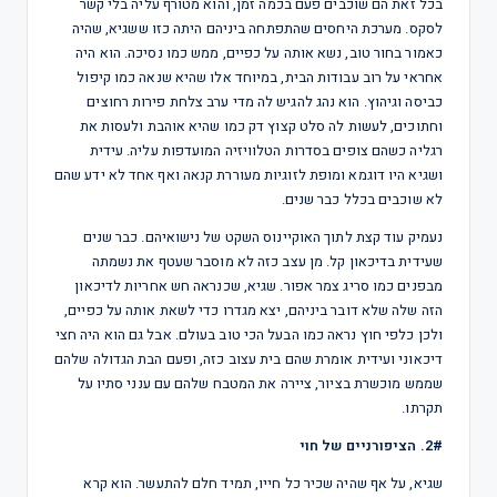
בכל זאת הם שוכבים פעם בכמה זמן, והוא מטורף עליה בלי קשר
לסקס. מערכת היחסים שהתפתחה ביניהם היתה כזו ששגיא, שהיה
כאמור בחור טוב, נשא אותה על כפיים, ממש כמו נסיכה. הוא היה
אחראי על רוב עבודות הבית, במיוחד אלו שהיא שנאה כמו קיפול
כביסה וגיהוץ. הוא נהג להגיש לה מדי ערב צלחת פירות רחוצים
וחתוכים, לעשות לה סלט קצוץ דק כמו שהיא אוהבת ולעסות את
רגליה כשהם צופים בסדרות הטלוויזיה המועדפות עליה. עידית
ושגיא היו דוגמא ומופת לזוגיות מעוררת קנאה ואף אחד לא ידע שהם
לא שוכבים בכלל כבר שנים.
נעמיק עוד קצת לתוך האוקיינוס השקט של נישואיהם. כבר שנים
שעידית בדיכאון קל. מן עצב כזה לא מוסבר שעטף את נשמתה
מבפנים כמו סריג צמר אפור. שגיא, שכנראה חש אחריות לדיכאון
הזה שלה שלא דובר ביניהם, יצא מגדרו כדי לשאת אותה על כפיים,
ולכן כלפי חוץ נראה כמו הבעל הכי טוב בעולם. אבל גם הוא היה חצי
דיכאוני ועידית אומרת שהם בית עצוב כזה, ופעם הבת הגדולה שלהם
שממש מוכשרת בציור, ציירה את המטבח שלהם עם ענני סתיו על
תקרתו.
2#. הציפורניים של חוי
שגיא, על אף שהיה שכיר כל חייו, תמיד חלם להתעשר. הוא קרא