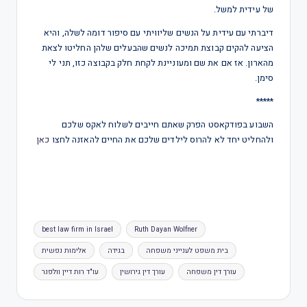
של עידית למשל.
דיברתי עם עידית על הנשים שליוויתי עם סיפור דומה לשלה, והיא
הציעה להקים קבוצת תמיכה לנשים שהבעלים שלהן החליטו לצאת
מהארון. אז אם את שם ומעוניינת לקחת חלק בקבוצה כזו, תני לי
סימן.
*****
השבוע בפודקאסט הפרק שאתם חייבים לשלוח לאקס שלכם
ולהחליט יחד לא להרוס לילדים שלכם את החיים להאזנה לחצו
כאן
best law firm in Israel
Ruth Dayan Wolfner
בית משפט לענייני משפחה
בגידה
אלימות נפשית
עורך דין משפחה
עורך דין גירושין
עו"ד רות דיין וולפנר