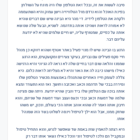
סיבה לעשות את זה, ובכל זאת הטלפון שלו היה מונח על השולחן
בפינת האוכל והוא נרדם מול הטלוויזיה וישן עמוק והיא השתעממה
ולקחה את הטלפון לידיה. די מהר היא הבינה שיש שם דברים שהיא
לא אמורה לראות ושהיכו אותה בתדהמה. לשגיא, הבעל שלה שנושא
אותה על כפיים, שמטורף עליה, יש חיים שלמים שהיא לא יודעת
עליהם דבר.
הרגע בו הבינה שיש לו מנוי פעיל באתר אטרף ושהוא דווקא כן מנהל
חיי סקס פעילים עם גברים, בעיקר צעירים ומקועקעים, הוא הרגע
שממנו והלאה שום דבר בחיים שלה לא נראה לה הגיוני והיא הרגישה
כאילו מישהו כיבה לה את האור והיא לא מצליחה לראות כלום. היא
צללה לעומק חייו האחרים שהתנהלו באמצעות מכשיר הטלפון שלו
ומיררה בבכי של תדהמה וכאב ואכזבה וחושך. ואז הוא התעורר ומצא
אותה בוכה עם הטלפון שלו ביד והבין שהיא יודעת. היתה שם סצינה
שלמה של דמעות וכאב ובכי וכעס ועצב ועוד דמעות של שניהם, והוא
חיבק אותה ואמר לה שהוא אוהב אותה הכי בעולם, ונכון, יש משהו
שחזק ממנו, אבל הוא ילך לטיפול וינסה לשלוט בשד הזה שמנהל
אותו.
היא רצתה להאמין שזה באמת שד שאפשר לגרש, והוא התחיל טיפול
ובמקביל הם הלכו לטיפול זוגי והכל כאילו נשאר אותו דבר רק