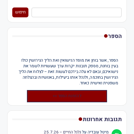
חיפוש
הספר
הספר, אשר בוחן את מוסד הנישואין ואת הליך הגירושין כולו
בעין בוחנת, מספק תובנות יקרות ערך שעשויות לשמר את
נישואיכם, ובאם לא עלה בידכם לעשות זאת – לצלוח את הליך
הגירושין בחוכמה, ולנהל אותו ביעילות, באנושיות ובהצלחה
משפטית ואישית כאחד.
להזמנת הספר >>
תגובות אחרונות
מיטל עובדיה
על
גלגל החיים – 25.7.26