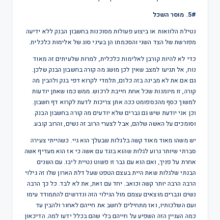
5#. מוסר השכל
נטילת הלוואות או ביצוע פעולות מסוכנות בחשבון הבנק ללא ידיעה
מפורשת של הצד השני והסכמתו הן בעיני סוג של אלימות כלכלית.
כדי לא להיות קורבן לאלימות כלכלית, למרות שלעיתים זה מאוד
נוח, אל תגיעו למצב שאין לכן מושג מה קורה בחשבון הבנק שלכן.
גם אם את לא מבינה בזה כלום, תלמדי לקרוא דפי בנק ולהבין מה
קורה, זו מיומנות שכל אחת חייבת לרכוש. ממש כמו שאתן יודעות
למשוך כסף מהכספומט ככה אתן צריכות לדעת לקרוא דף חשבון.
וכן אני יודעת שיש גם גברים שלא יודעים מה קורה בחשבון הבנק
וסומכים על האשה שלהם, אבל לצערי הרוב זה נשים, והרוב קובע.
יש משהו מאוד מאוד קשה בלגלות שבעלך הוא גיי. כשהייתי צעירה
סברתי שיותר גרוע לגלות שהוא בוגד עם אשה כי אז הוא מעדיף אשה
אחרת על פניך, ואם הוא עם גבר זו פשוט נטיית ליבו. עם השנים
הבנתי שלגלות שאת היית בעצם הטפט שעל דלת הארון שלו זה גילוי
הרבה הרבה יותר קשה וכואב. יחד עם זאת, את לא לבד. כל כך הרבה
נשים וגברים מוצאים עצמם מול הגילוי הזה ונדרשים להתמודד עימו
ועם השלכותיו, ואז מתחילים לחשב את חייהם לאחור ולהבין עד
כמה העניין הזה השפיע על חייהם בלי שהם בכלל ידעו למה. הדיכאון