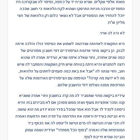
מאות אלפי שקלים. שגיא הניח יד על כתפה, וסיפר לה שבקורונה היו
הפסדים והרבה מניות התרסקו ושהוא לקח הלוואות כי חשב שככה
יוכל להחזיר את ההפסדים אבל לא נשאר כלום רק הלוואות של חצי
מליון ש״ח.
לא היה לה אויר.
היא התקשרה לאחותה שנדהמה לשמוע את הסיפור כולו והלכה איתה
לבנק. הן ביקשו מחוי אדומת הציפורניים דפי חשבון מפורטים של
כמה שנים אחורה, וחוי שאלה איפה שגיא, ועידית אמרה לה שהוא
רוצה להתגרש והיא היתה בטוחה שיש תיק השקעות והסתבר לה שיש
חוב, וחוי ענתה לה ״אבל את באת כמה פעמים לחתום על הלוואות,
מה לא ידעת מה קורה?״ וטופפה עם הציפורניים האדומות שלה על
המדפסת ממנה נשלפו דפי החשבון שלהם.
עידית ביקשה מחוי שתסביר לה מה קרה בחשבון וחוי אמרה ששגיא
קנה ומכר אופציות מעוף ושזה ממש מסוכן אם לא מבינים בזה והיא
ניסתה להגיד לו אבל הוא אמר שהכל בסדר והוא יודע מה הוא עושה.
היא הביטה בעידית וראתה את התדהמה על פניה ואת הדמעות ואמרה
לה חכי שניה והגישה לה מים וטישו וליטפה לה את הכתף ביד
המטופחת שלה ואמרה ״בסוף הכל מסתדר״ ועידית נשמה עמוק
והבינה שהיא חייבת לצוף.