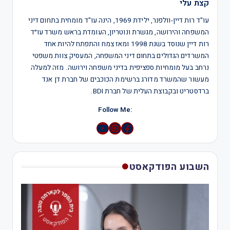
קצת עלי
עו"ד רות דיין-וולפנר, ילידת 1969, הינה עו"ד מומחית בתחום דיני
המשפחה והירושה, מגשרת ונוטריון, העומדת בראש משרד עו״ד
רות דיין שנוסד בשנת 1998 ומאז צמח והתפתח להיות אחד
המשרדים הגדולים בתחום דיני המשפחה, המעסיק צוות משפטי
נרחב בעל מומחיות ספציפית בדיני משפחה וירושה. מזה למעלה
מעשור שהמשרד מדורג ברשימת הכוכבים של חברת דן אנד
ברדסטריט ובקבוצת העלית של חברת BDI.
:Follow Me
YouTube
Instagram
השבוע הפודקאסט