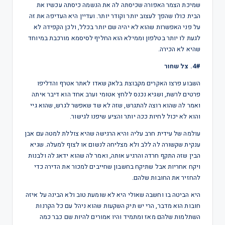
שמיכת הצמר האפורה שכיסתה לה את הנשמה כיסתה עכשיו את
הבית כולו שהפך לעצוב יותר וקודר יותר. ועדיין היא העדיפה את זה
על פני האפשרות שהוא לא יהיה שם יותר בכלל, ולכן הקפידה לא
לגעת לו יותר בטלפון וממילא הוא החליף לסיסמא מורכבת במיוחד
שהיא לא הכירה.
4#. צל שחור
השבוע פרצו האקרים מקבוצת בלאק שאדו לאתר אטרף והדליפו
פרטים לרשת, ושגיא נכנס ללחץ אטומי וערב אחד הוא דיבר איתה
ואמר לה שהוא רוצה להתגרש, שזה לא שד שאפשר לגרש, שהוא גיי
והוא לא יכול לחיות ככה יותר והציע שיפנו לגישור.
עולמה של עידית חרב עליה והיא הרגישה שהיא צוללת למטה עם אבן
ענקית שקשורה לה ללב ולא מצליחה לנשום או לצוף למעלה. שגיא
הבין שזה התקף חרדה והרגיע אותה, ואמר לה שהוא ידאג לה ולבנות
ויקח אחריות אבל שתיקח בחשבון שחייבים למכור את הדירה כדי
להחזיר את החובות שלהם.
היא הביטה בו וחשבה שאולי היא לא שומעת טוב ולא הבינה על איזה
חובות הוא מדבר, הרי יש תיק השקעות שהוא ניהל עם כל הקרנות
השתלמות שלהם מאז ומתמיד והיו אמורים להיות שם כבר כמה