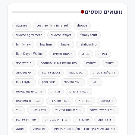
נושאים נוספים
attorney
best law firm in Israel
divorce
divorce agreement
divorce lawyer
family court
family law
law firm
lawyer
relationship
בגידות
בגידה
אלימות נפשית
Ruth Dayan Wolfner
גירושין
גירושים
בית משפט לענייני משפחה
בית דין רבני
התעללות רגשית
הסכם ממון
הסכם גירושין
דיני משפחה
ירושה
ייעוץ משפטי
יחסי ממון
חלוקת רכוש
משמורת ילדים
מזונות
להתגרש מנרקסיסט
נרקסיסט
ניכור הורי
משרד עורכי דין
משמורת משותפת
עו"ד רות דיין וולפנר
עו"ד ירושות וצוואות
עו"ד גירושין
עו"ד
צו הרחקה
עורכת דין
עורך דין משפחה
עורך דין גירושין
קארמה איז א ביץ רות דיין וולפנר ספרי גירושין
צו מניעה
צוואה