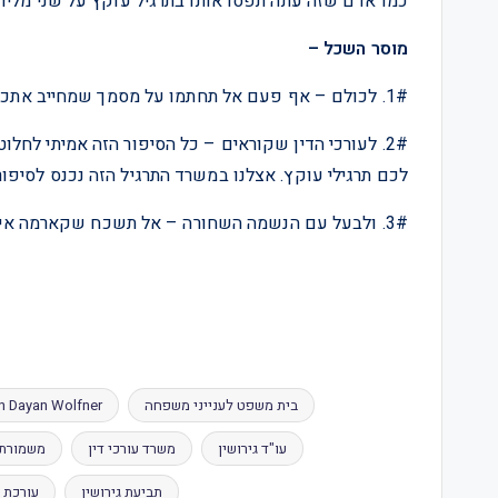
כמו אדם שזה עתה תפסו אותו בתרגיל עוקץ על שני מליון
מוסר השכל –
1#. לכולם – אף פעם אל תחתמו על מסמך שמחייב אתכם בלי לקרוא על מה חתמתם, גם אם זה רק ״עותק נקי״.
2#. לעורכי הדין שקוראים – כל הסיפור הזה אמיתי לחל
לכם תרגילי עוקץ. אצלנו במשרד התרגיל הזה נכנס לסיפור
3#. ולבעל עם הנשמה השחורה – אל תשכח שקארמה איז א ביץ, גם אם היא תגיע בשוטף פלוס שלוש שנים.
בית משפט לענייני משפחה
h Dayan Wolfner
עו"ד גירושין
משרד עורכי דין
משמורת 
תביעת גירושין
עורכת ד