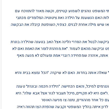
י המשפט נוהגים לשמוע קטינים, וקשה מאוד להתווכח עם
לות האם הנשענת על הילדה ואת ציטוטיה המלומדים מכתבי
ו שיש מילה אחרת לבנים. כצפוי, השופטת קיבלה את הבקשה
 ביקשה לבטל את הסדרי הלינה אצל האב בטענה שהילדה בוגרת
פט וביקשה מהאם לעמוד. ״את מוזהרת לומר את האמת ואם לא
 אותה, אזהרה שמפחידה דוברי אמת ומעולם לא מנעה מאף
שאלה אותה בחדות. האם לא שיקרה. ״הכל נמצא בבית והיא
רמים למיכל, והאם הכחישה. ״הילדה חכמה ובוגרת״ טענה
״אם היא לא תקויים, מיכל תעבור לגור אצל אבא שלה״. היא
ם כל אחד מההורים, נתנה צו מניעה האוסר
לדון איתה בהליך המשפטי וקבעה שהפרת הצו תהווה ראיה