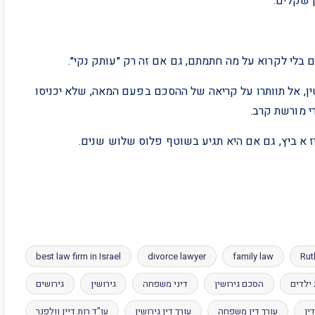
 שקלים.
וטין, אל תוותרו על קריאה של ההסכם בפעם המאה, שלא יכניסו
י מורשת קרב.
best law firm in Israel
divorce lawyer
family law
Rut
ילדים
הסכם גירושין
דיני משפחה
גירושין
גירושים
ין
עורך דין משפחה
עורך דין גירושין
עו"ד רות דיין וולפנר