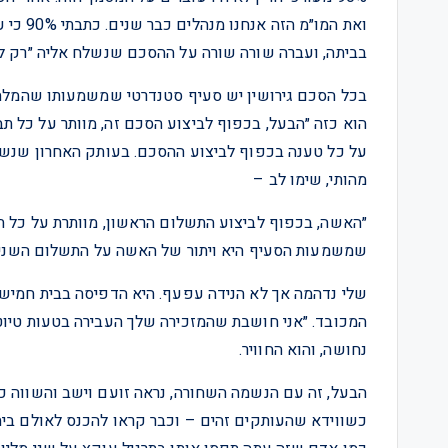
בביתה, ועברה שורה שורה על ההסכם שנשלח אליה ״רק ל
בכל הסכם גירושין יש סעיף סטנדרטי שמשמעותו שהמלחמה
הוא כזה ״הבעל, בכפוף לביצוע הסכם זה, מוותר על כל ת
על כל טענה בכפוף לביצוע ההסכם. בעותק האחרון שנשל
מהותי, שימו לב –
״האשה, בכפוף לביצוע התשלום הראשון, מוותרת על כל תבי
שמשמעות הסעיף היא ויתור של האשה על התשלום השני, העיקרי, של 
שלי נדהמה אך לא הנידה עפעף. היא הדפיסה בבית חמיש
המכובד. ״אני חושבת שהמזכירה שלך העבירה בטעות טיוט
נחושה, והוא החוויר.
הבעל, זה עם הנשמה השחורה, נראה זועם וישב והשווה 
כשווידא שהעותקים זהים – וכבר קראו להכנס לאולם בית 