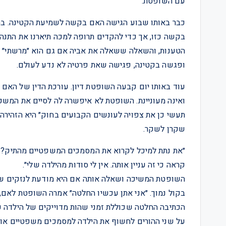
עם השופטת.
כבר באותו שבוע הגישה האם בקשה לשמיעת הקטינה. בת
בקשה כזו, אך כדי להקדים תרופה למכה תיארנו את התנה
הטענות, והשאלה ששאלה את אביה אם גם הוא ״מרשתי״ א
ופגשה בקטינה, פגישה שאת פרטיה לא נדע לעולם.
עוד באותו יום קבעה השופטת דיון. עורכת הדין של האם
ואינה מעוניינת. השופטת לא איפשרה לה לסיים את המש
תעשי כן את צפויה לעונשים הקבועים בחוק״ היא הזהירה
שקרן לשקר.
״את נתת למיכל לקרוא את המסמכים המשפטיים מהתיק?״ 
קראה כי זה עניין אותה. אין לי סודות מהילדה שלי״.
השופטת המשיכה ושאלה אותה אם היא מודעת לנזקים שנג
בקול נמוך. ״אני אתן עכשיו החלטה״ אמרה השופטת לאם, ו
הכתיבה החלטה שכוללת זמני שהות מדוייקים של הילדה ע
על שני ההורים לחשוף את הילדה למסמכים משפטיים או 