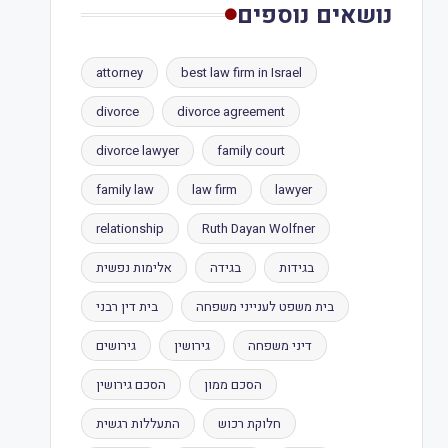
נושאים נוספים
attorney
best law firm in Israel
divorce
divorce agreement
divorce lawyer
family court
family law
law firm
lawyer
relationship
Ruth Dayan Wolfner
בגידות
בגידה
אלימות נפשית
בית משפט לענייני משפחה
בית דין רבני
דיני משפחה
גירושין
גירושים
הסכם ממון
הסכם גירושין
חלוקת רכוש
התעללות רגשית