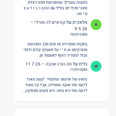
בתקווה בשבילך שהתגרשת ממנו ניצלת
ותהני מכול יום בחייך עם הרבה כ ב ו ד ע צ
מ י מה…
מלאכית
על
קוראים לה אורלי –
9.5.26
13/07/2026
בתקווה שנפרדת או חכם מכך התגרשת
מהנרקיסט ש ח י י על חשבונך קודם ולפני
הכול להפריד דחוף לאתמול חן…
גלית
על
מה הורג אהבה – 11.7.26
11/07/2026
ציטוט של ארנסט המינגוויי: "קשה מאוד
לדעת מתי אהבה מתחילה, אבל קל מאוד
לדעת מתי היא מתה. היא פשוט מפסיקה,…