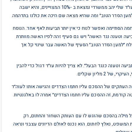
ואת המו״מ הזה אנחנו מנהלים כבר שנים. כתבתי 90% כי עו״ד שלי יהב ממשרדי נמצאת ב -10% המצויינים, והיא ישבה
מען הסדר הטוב״ ומה שהיא מצאה שם היכה את כולנו בתדהמה.
 הסתיימה ואפשר לנוח כי אין יותר תביעות לאף אחד. הנוסח
ביעה וטענה נגד האשה״ ויש גם סעיף זהה לפיו האשה מוותרת
ח ״למען הסדר הטוב״ הסעיף של האשה עבר שינוי קל אך
עה וטענה כנגד הבעל״. לא צריך להיות עו״ד דגול כדי להבין
2 מליון שקלים.
ה העתקים של ההסכם עליו חתמו הצדדים והגישה אותו לעוה״ד
ה קודמת, זה ההסכם עליו חתמו הצדדים״ אמרה לו באלגנטיות
כל מילה בהסכם שהוגש לו עם העותק השחור והחתום, רק
המשפט, נאלץ לחתום. הוא נכנס לאולם הדיונים עצבני ונראה