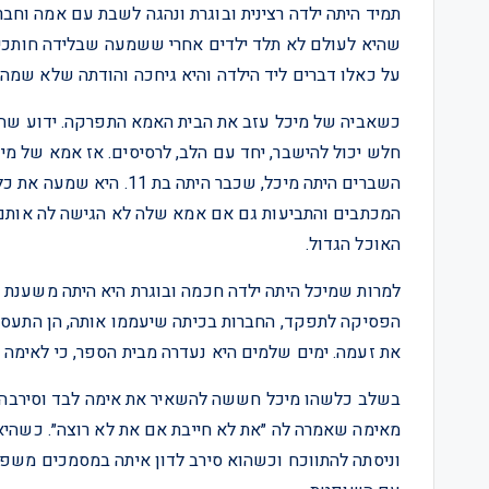
שהיא לעולם לא תלד ילדים אחרי ששמעה שבלידה חותכי
על כאלו דברים ליד הילדה והיא גיחכה והודתה שלא שמה
כשאביה של מיכל עזב את הבית האמא התפרקה. ידוע שהה
חלש יכול להישבר, יחד עם הלב, לרסיסים. אז אמא של מ
השברים היתה מיכל, שכבר 
המכתבים והתביעות גם אם אמא שלה לא הגישה לה אותם
האוכל הגדול.
למרות שמיכל היתה ילדה חכמה ובוגרת היא היתה משענת 
הפסיקה לתפקד, החברות בכיתה שיעממו אותה, הן התעסקו 
את זעמה. ימים שלמים היא נעדרה מבית הספר, כי לאימה לא
בשלב כלשהו מיכל חששה להשאיר את אימה לבד וסירבה ל
מאימה שאמרה לה ״את לא חייבת אם את לא רוצה״. כשהי
וניסתה להתווכח וכשהוא סירב לדון איתה במסמכים משפ