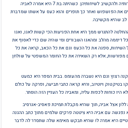
תמיד היתה ילדה רצינית ובוגרת ונהגה לשבת עם אמה וחברותיה ולהקשיב לשיחותיהן. כשהיתה בת 7 היא אמרה לאביה
ם את הפושפוש ואחר כך תופרים והוא כעס על אשתו שמדברת
 לב שהיא מקשיבה.
חלטה להתגרש ממך היא אחת הפגיעות הכי קשות לאגו, ואגו
יכל דיממה מהלב ומהאגו השבורים ומי שהיה שם כדי לאסוף את
היתה בת 11. היא שמעה את כל השיחות, ספגה את כל הכעס וגם את כל הכאב, קראה את כל
 מפורשות, אלא רק השאירה את כל החומר המשפטי על שולחן
קנה רצוץ וגם היא נשברה מהעומס. בבית הספר היא כמעט
בטיקטוק ויוטיוב, והיא קראה כתבי תביעה, ופרקה על כולם
 היו כוחות לכפות עליה, ומאביה כל העניין הזה הוסתר.
לון אצל אביה, תוך שהיא מקבלת תמיכת פאסיב-אגרסיב
א נפגשה עם אביה היא ציטטה פרקים שלמים מתוך כתב ההגנה
טיים היא אמרה לו שהיא תבקש מאימא שלה שתסדר לה לדבר