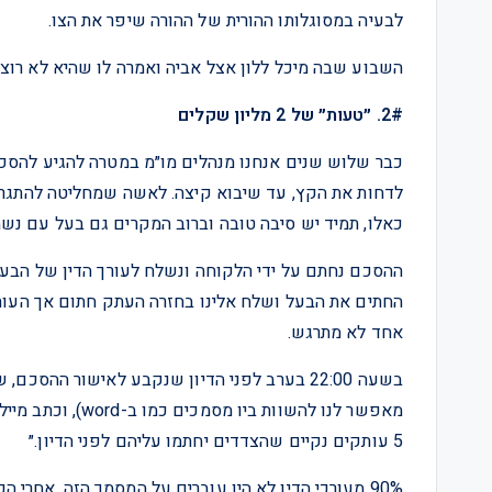
לבעיה במסוגלותו ההורית של ההורה שיפר את הצו.
השבוע שבה מיכל ללון אצל אביה ואמרה לו שהיא לא רוצ
2#. ״טעות״ של 2 מליון שקלים
כבר שלוש שנים אנחנו מנהלים מו״מ במטרה להגיע להסכם
לדחות את הקץ, עד שיבוא קיצה. לאשה שמחליטה להתגרש
כאלו, תמיד יש סיבה טובה וברוב המקרים גם בעל עם נ
ההסכם נחתם על ידי הלקוחה ונשלח לעורך הדין של הבעל, 
החתים את הבעל ושלח אלינו בחזרה העתק חתום אך העותק
אחד לא מתרגש.
מאפשר לנו להשוות 
5 עותקים נקיים שהצדדים יחתמו עליהם לפני הדיון.״
90% מעורכי הדין לא היו עוברים על המסמך הזה. אחרי 