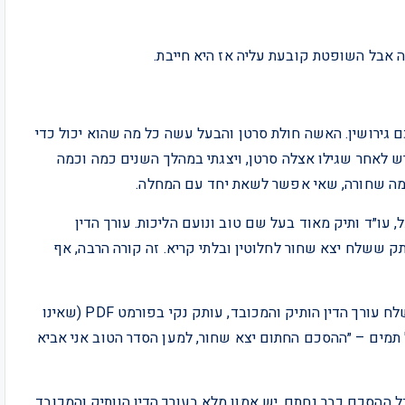
ה אבל השופטת קובעת עליה אז היא חייבת.
 גירושין. האשה חולת סרטן והבעל עשה כל מה שהוא יכול כדי
 לאחר שגילו אצלה סרטן, ויצגתי במהלך השנים כמה וכמה
שמה שחורה, שאי אפשר לשאת יחד עם המחלה.
עו״ד ותיק מאוד בעל שם טוב ונועם הליכות. עורך הדין
 ששלח יצא שחור לחלוטין ובלתי קריא. זה קורה הרבה, אף
בשעה 22:00 בערב לפני הדיון שנקבע לאישור ההסכם, שלח עורך הדין הותיק והמכובד, עותק נקי בפורמט PDF (שאינו
ביו מסמכים כמו ב-word), וכתב מייל תמים – ״ההסכם החתום יצא שחור, למען הסדר הטוב אני אביא
הכל ההסכם כבר נחתם, יש אמון מלא בעורך הדין הוותיק והמכובד,