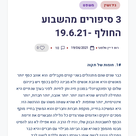
גירושין
משפט
3 סיפורים מהשבוע
החולף -19.6.21
רות דיין וולפנר
10
0
19/06/2021
1#. חומות של תקוה
כבר שנים שהם מתנהלים בשני קווים מקבילים. הוא אוהב כסף יותר
מאנשים והיא אוהבת אנשים ולא מבינה כלום בכסף ויש ביניהם
שלום קר ופונקציונלי בסגנון חיה ותן לחיות. לפני בערך שנתיים היא
התחילה להרגיש שהיא רוצה יותר. יותר אהבה, יותר חברות, יותר
אינטימיות, יותר שותפות. לא שהיא עשתה משהו עם ההרגשה הזו.
היא המשיכה בחייה, מוקפת חברות וחברים והוא המשיך בחייו מוקף
מסכים ירוקים ואדומים שמרצדים כל הלילה ומבשרים את זרימת
הכסף לחשבונות הבנק שלו, והיו לו הרבה. הוא אפילו לא נהג להסיט
מבטו מהמסך כשהיא שבה הביתה מבילוי עם חברים והיא כבר
התרגלה ונהגה לנשק אותו בעורפו בחטף וללכת לישון לבד.