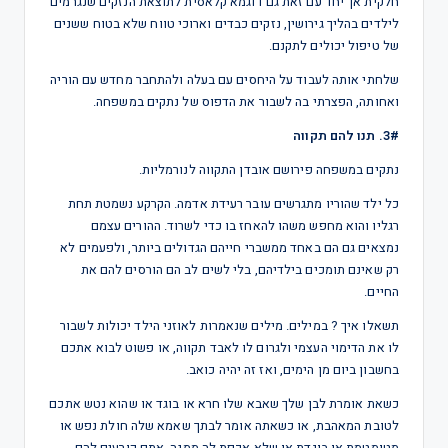
חלקית אך יחד עם זאת גם דוגמא קלאסית לתוצאת הנזקים שנגרמים
לילדים בהליך גירושין, נזקים כבדים וארוכי טווח שלא בטוח ששנים
של טיפול יכולים לתקנם.
שלחתי אותה לעבוד על היחסים עם בעלה ולהתחבר מחדש עם הוריה
ואחותה, הפצרתי בה לשבור את הדפוס של נתקים במשפחה.
3#. תנו להם תקווה
נתקים במשפחה פירושם אובדן התקווה לנורמליות.
כל ילד שהוריו מתגרשים עובר רעידת אדמה. הקרקע נשמטת תחת
רגליו והוא מחפש משהו להאחז בו כדי לשרוד. ההורים עצמם
נמצאים גם הם באחד ממשברי חייהם הגדולים ביותר, ולפעמים לא
רק שאינם תומכים בילדיהם, בלי לשים לב הם הורסים להם את
החיים.
תשאלו איך ? במילים. מילים שנאמרות לאוזני הילד יכולות לשבור
לו את הדימוי העצמי ולגרום לו לאבד תקווה, או פשוט לבוא אתכם
בחשבון ביום מן הימים, ואז זה יהיה כואב.
כשאת אומרת לבן שלך שאבא שלו חרא או בוגד או שהוא נטש אתכם
לטובת המאהבת, או כשאתה אומר לבתך שאמא שלה חולת נפש או