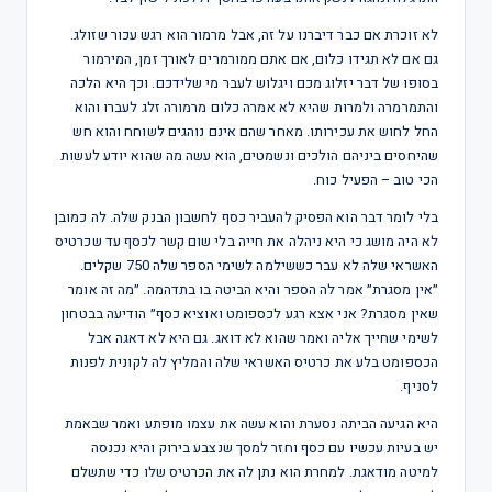
לא זוכרת אם כבר דיברנו על זה, אבל מרמור הוא רגש עכור שזולג.
גם אם לא תגידו כלום, אם אתם ממורמרים לאורך זמן, המירמור
בסופו של דבר יזלוג מכם ויגלוש לעבר מי שלידכם. וכך היא הלכה
והתמרמרה ולמרות שהיא לא אמרה כלום מרמורה זלג לעברו והוא
החל לחוש את עכירותו. מאחר שהם אינם נוהגים לשוחח והוא חש
שהיחסים ביניהם הולכים ונשמטים, הוא עשה מה שהוא יודע לעשות
הכי טוב – הפעיל כוח.
בלי לומר דבר הוא הפסיק להעביר כסף לחשבון הבנק שלה. לה כמובן
לא היה מושג כי היא ניהלה את חייה בלי שום קשר לכסף עד שכרטיס
האשראי שלה לא עבר כששילמה לשימי הספר שלה 750 שקלים.
״אין מסגרת״ אמר לה הספר והיא הביטה בו בתדהמה. ״מה זה אומר
שאין מסגרת? אני אצא רגע לכספומט ואוציא כסף״ הודיעה בבטחון
לשימי שחייך אליה ואמר שהוא לא דואג. גם היא לא דאגה אבל
הכספומט בלע את כרטיס האשראי שלה והמליץ לה לקונית לפנות
לסניף.
היא הגיעה הביתה נסערת והוא עשה את עצמו מופתע ואמר שבאמת
יש בעיות עכשיו עם כסף וחזר למסך שנצבע בירוק והיא נכנסה
למיטה מודאגת. למחרת הוא נתן לה את הכרטיס שלו כדי שתשלם