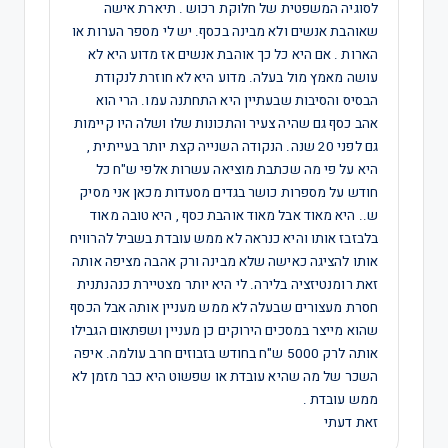
לסוגיה המשפטית של חלוקת רכוש . תיארת אישה
שאוהבת אנשים ולא מבינה בכסף. יש לי מספר הערות או
הארות . אם היא כל כך אוהבת אנשים אז מדוע היא לא
עושה מאמץ מול בעלה. מדוע היא לא חוזרת לנקודת
הבסיס והסיבות שבעתיין היא התחתנה עמו. הרי הוא
אהב כסף גם שהיה צעיר והתכונות שלו ושלה היו קיימות
גם לפני 20 שנה. הנקודה השנייה קצת יותר בעייתית ,
היא על פי מה שכתבת מוציאה עשרות אלפי ש"ח כל
חודש על מספרות כושר בגדים מסעדות מכאן אני מסיק
ש.. היא מאוד אבל מאוד אוהבת כסף , היא טובה מאוד
בלבזבז אותו והיא כנראה לא ממש עובדת בשביל להרוויח
אותו להציגה כאישה שלא מבינה ורק אהבה מציפה אותה
זאת רומנטיזציה בלירה. לי היא יותר מצטיירת כנהנתנית
חסרת מעצורים שבעלה לא ממש מעניין אותה אבל הכסף
שהוא מייצר במסכים הירוקים כן מעניין ושפתאום הגבילו
אותה לרק 5000 ש"ח בחודש בזבוזים חרב עולמה. איפה
השכר של מה שהיא עובדת או שפשוט היא כבר מזמן לא
ממש עובדת .
זאת דעתי