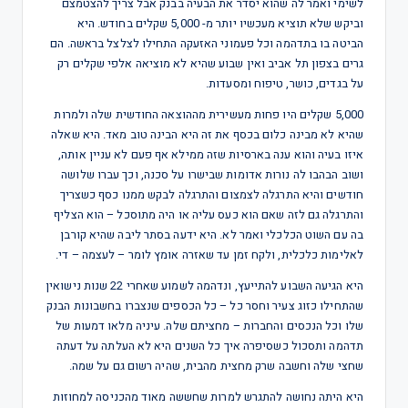
לשימי ואמר לה שהוא יסדר את הבעיה בבנק אבל צריך להצטמצם
וביקש שלא תוציא מעכשיו יותר מ- 5,000 שקלים בחודש. היא
הביטה בו בתדהמה וכל פעמוני האזעקה התחילו לצלצל בראשה. הם
גרים בצפון תל אביב ואין שבוע שהיא לא מוציאה אלפי שקלים רק
על בגדים, כושר, טיפוח ומסעדות.
5,000 שקלים היו פחות מעשירית מההוצאה החודשית שלה ולמרות
שהיא לא מבינה כלום בכסף את זה היא הבינה טוב מאד. היא שאלה
איזו בעיה והוא ענה בארסיות שזה ממילא אף פעם לא עניין אותה,
ושוב הבהבו לה נורות אדומות שבישרו על סכנה, וכך עברו שלושה
חודשים והיא התרגלה לצמצום והתרגלה לבקש ממנו כסף כשצריך
והתרגלה גם לזה שאם הוא כעס עליה או היה מתוסכל – הוא הצליף
בה עם השוט הכלכלי ואמר לא. היא ידעה בסתר ליבה שהיא קורבן
לאלימות כלכלית, ולקח זמן עד שאזרה אומץ לומר – לעצמה – די.
היא הגיעה השבוע להתייעץ, ונדהמה לשמוע שאחרי 22 שנות נישואין
שהתחילו כזוג צעיר וחסר כל – כל הכספים שנצברו בחשבונות הבנק
שלו וכל הנכסים והחברות – מחציתם שלה. עיניה מלאו דמעות של
תדהמה ותסכול כשסיפרה איך כל השנים היא לא העלתה על דעתה
שחצי שלה וחשבה שרק מחצית מהבית, שהיה רשום גם על שמה.
היא היתה נחושה להתגרש למרות שחששה מאוד מהכניסה למחוזות