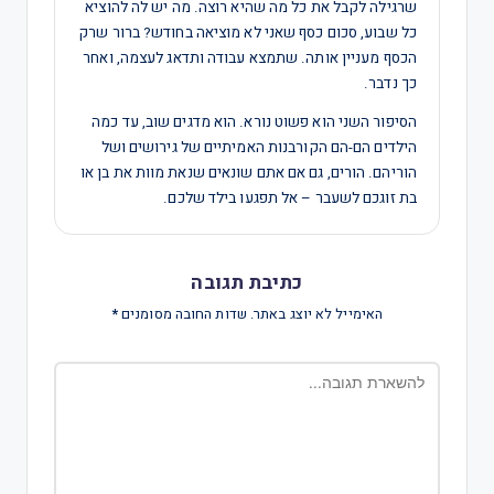
שרגילה לקבל את כל מה שהיא רוצה. מה יש לה להוציא
כל שבוע, סכום כסף שאני לא מוציאה בחודש? ברור שרק
הכסף מעניין אותה. שתמצא עבודה ותדאג לעצמה, ואחר
כך נדבר.
הסיפור השני הוא פשוט נורא. הוא מדגים שוב, עד כמה
הילדים הם-הם הקורבנות האמיתיים של גירושים ושל
הוריהם. הורים, גם אם אתם שונאים שנאת מוות את בן או
בת זוגכם לשעבר – אל תפגעו בילד שלכם.
כתיבת תגובה
האימייל לא יוצג באתר.
שדות החובה מסומנים
*