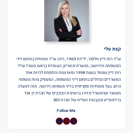
קצת עלי
עו"ד רות דיין-וולפנר, ילידת 1969, הינה עו"ד מומחית בתחום דיני
המשפחה והירושה, מגשרת ונוטריון, העומדת בראש משרד עו״ד
רות דיין שנוסד בשנת 1998 ומאז צמח והתפתח להיות אחד
המשרדים הגדולים בתחום דיני המשפחה, המעסיק צוות משפטי
נרחב בעל מומחיות ספציפית בדיני משפחה וירושה. מזה למעלה
מעשור שהמשרד מדורג ברשימת הכוכבים של חברת דן אנד
ברדסטריט ובקבוצת העלית של חברת BDI.
:Follow Me
YouTube
Instagram