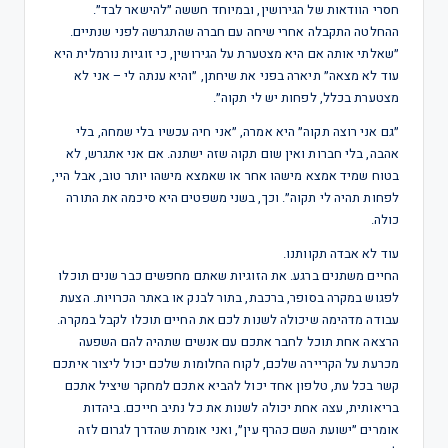
חסרי הוודאות של הגירושין, ובמיוחד חששה ״להישאר לבד״.
ההחלטה התקבלה אחרי שיחה עם חברה שהתגרשה לפני שנתיים.
״שאלתי אותה אם היא מצטערת על הגירושין, כי זוגיות נורמלית היא
עוד לא מצאה״ תיארה בפני את שיחתן, ״והיא ענתה לי – אני לא
מצטערת בכלל, לפחות יש לי תקוה״.
״גם אני רוצה תקוה״ היא אמרה, ״אני חיה עכשיו בלי שמחה, בלי
אהבה, בלי חברות ואין שום תקוה שזה ישתנה. אם אני אתגרש, לא
בטוח שמיד אמצא מישהו אחר או שאמצא מישהו יותר טוב, אבל היי,
לפחות תהיה לי תקוה״. וכך, בשני משפטים היא סיכמה את התורה
כולה.
עוד לא אבדה תקוותנו.
החיים משתנים ברגע. את הזוגיות שאתם מחפשים כבר שנים תוכלו
לפגוש במקרה בסופר, ברכבת, בתור לבנק או באתר הכרויות. הצעת
עבודה מדהימה שיכולה לשנות לכם את החיים תוכלו לקבל במקרה.
הרצאה אחת תוכל לחבר אתכם עם אנשים שתהיה להם השפעה
מכרעת על הקריירה שלכם, לקוח החלומות שלכם יכול ליצור איתכם
קשר בכל עת, טלפון אחד יכול להביא אתכם למחקר שיציל אתכם
בריאותית, עצה אחת יכולה לשנות את כל נתיב חייכם. ביהדות
אומרים ״ישועת השם כהרף עין״, ואני אומרת שהדרך לגרום לזה