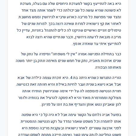
היא באה להתייעץ בקשר למערכת היחסים שלה עם בעלה, מערכת
לא פשוטה שהיא עושה כל שביכולתה כדי לשמר אותה מצד אחד
ומצד שני מפרשת כל מריבה כארוע שיביא לגירושין וממש מחשבת
לאחור את קץ נישואיה למרות שאינה רוצה בכך. למרות שנים של
טיפולים זוגיים ואישיים שהיקנו לה כלים להתנהל בזוגיות, עדיין כל
מריבה מנבאת לדעתה גירושין, וכבר שנתיים שהיא רוצה לבוא
להתייעץ איתי עד שאזרה אומץ.
כבר בתחילת הפגישה אמרה ״אין לי משפחה״ וסיפרה על נתק של
שנים ארוכות מאביה, נתק של חמש שנים מאימה ונתק בן יותר משנה
מאחותה הבכורה.
הוריה התגרשו כשהיא היתה בת 4. היא זוכרת עצמה כילדה של אבא
אבל אבא נישא בשנית ועבר לחיות באילת והיא חוותה זאת כנטישה.
חווית הנטישה פומפמה לה על ידי אימה שהגירושין הותירו אותה
מצולקת וממורמרת מאוד והיא לא פסקה להרעיל את בנותיה ולומר
להן שאביהן נטש אותן והעדיף את בת זוגו על פניהן.
בפועל אביה נלחם על הקשר עימה אבל לא היה קל כי היא שפטה
אותו לחומרה וכל משפט שאמר נמדד על רקע הנטישה ההסטורית
לפני ארבעה עשורים. לאחר נישואיה ובעקבות מריבה נוספת היא
פשוט החליטה לנתק עימו קשר, ואימה חייכה מתחת לשפם ועודדה