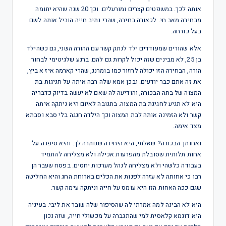
אותה לכך. במשפטים קצרים ומורעלים. וכך 20 שנה שהיא יתומה
מבחירה מאב חי. לכאורה בחירה, שהרי נתיב חייה הוביל אותה לשם
בעל כורחה.
אלא שהורים שמעודדים ילד לנתק קשר עם ההורה השני, גם כשהילד
בן 25, לא מבינים שזה יכול לקרות גם להם. ברגע שלגיטימי לבחור
הורה, הבחירה הזו יכולה לחזור כמו בומרנג, שהרי קארמה איז א ביץ,
את זה אתם כבר יודעים. ובכן אמא שלה רבה איתה על חגיגות בת
המצוה של בתה הבכורה, והודיעה לה שאם לא יעשה בדיוק כדבריה
היא לא תגיע לחגיגת בת המצוה. בתגובה לאיום היא ניתקה איתה
קשר ולא הזמינה אותה לבת המצוה וכך הילדה חגגה בלי סבא וסבתא
מצד אימה.
ואחותך הבכורה? שאלתי, היא היחידה שנותרה לך. והיא סיפרה על
אחות תלותית שסובלת מהפרעות אכילה ולא מצליחה להתמיד
בעבודה כלשהי ולא מצליחה לנהל מערכות יחסים. בפסח שעבר הן
רבו כי אחותה לא עזרה לפנות את הכלים בארוחת החג והיא החליטה
שגם ככה האחות הזו היא עומס על חייה וניתקה עימה קשר.
היא לא הבינה למה אמרתי לה שהסיפור שלה שובר את ליבי. בעיניה
היא דוגמא קלאסית למי שהתגברה על מכשולי חייה, שזה נכון