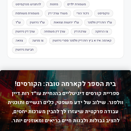
משמורת ילדים
מזונות
להתגרש מנרקסיסט
נרקסיסט
ניכור הורי
משרד עורכי דין
משמורת משותפת
עו"ד רות דיין וולפנר
עו"ד ירושות וצוואות
עו"ד גירושין
עו"ד
צו הרחקה
עורכת דין
עורך דין משפחה
עורך דין גירושין
קארמה איז א ביץ רות דיין וולפנר ספרי גירושין
צו מניעה
צוואה
תביעת גירושין
בית הספר לקארמה טובה: הקורסים!
ספריית קורסים דיגיטליים בהנחיית עו״ד רות דיין
וולפנר. שילוב של ידע משפטי, כלים רגשיים ותוכנית
עבודה פרקטית שיעזרו לך להבין מערכות יחסים,
להציב גבולות ולבנות חיים בריאים ומאוזנים יותר.