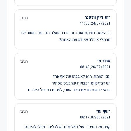
רות דיין וולפנר
הגיבו
11:50
24/07/2021,
כי האמת דופקת אותו. עכשיו השאלה מה יותר חשוב ילד
נורמלי או ילד שיודע את האמת?
אבנר מן
הגיבו
08:40
26/07/2021,
וגם 'האמת' היא לא בכיס של אף אחד
יש רבדים ומורכבויות שהכעס מסתיר
כדאי לראות גם את הצד השני, לפחות בשביל הילדים
רשף עוז
הגיבו
08:17
07/08/2021,
קצת על הסיפור של האלימות הכלכלית . מבלי להיכנס