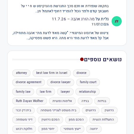
בתקווה שנפרדת או חכם מכך התגרשת מהנרקיסט ש ח י י על
חשבונך קודם ולפני הכול להפריד דחוף לאתמול חן…
גלית
על
מה הורג אהבה – 11.7.26
11/07/2026
ציטוט של ארנסט המינגוויי: "קשה מאוד לדעת מתי אהבה מתחילה,
אבל קל מאוד לדעת מתי היא מתה. היא פשוט מפסיקה,…
נושאים נוספים
attorney
best law firm in Israel
divorce
divorce agreement
divorce lawyer
family court
family law
law firm
lawyer
relationship
בגידות
בגידה
אלימות נפשית
Ruth Dayan Wolfner
גירושין
גירושים
בית משפט לענייני משפחה
בית דין רבני
התעללות רגשית
הסכם ממון
הסכם גירושין
דיני משפחה
ירושה
ייעוץ משפטי
יחסי ממון
חלוקת רכוש