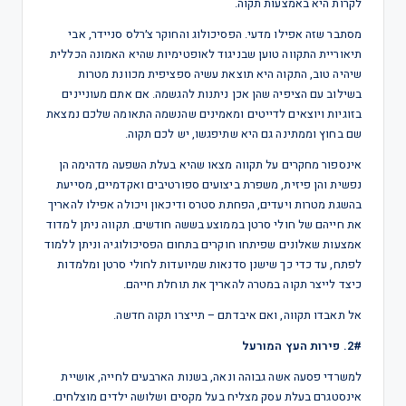
לקרות היא באמצעות תקוה.
מסתבר שזה אפילו מדעי. הפסיכולוג והחוקר צ׳רלס סניידר, אבי
תיאוריית התקווה טוען שבניגוד לאופטימיות שהיא האמונה הכללית
שיהיה טוב, התקוה היא תוצאת עשיה ספציפית מכוונת מטרות
בשילוב עם הציפיה שהן אכן ניתנות להגשמה. אם אתם מעוניינים
בזוגיות ויוצאים לדייטים ומאמינים שהנשמה התאומה שלכם נמצאת
שם בחוץ וממתינה גם היא שתיפגשו, יש לכם תקוה.
אינספור מחקרים על תקווה מצאו שהיא בעלת השפעה מדהימה הן
נפשית והן פיזית, משפרת ביצועים ספורטיבים ואקדמיים, מסייעת
בהשגת מטרות ויעדים, הפחתת סטרס ודיכאון ויכולה אפילו להאריך
את חייהם של חולי סרטן בממוצע בששה חודשים. תקווה ניתן למדוד
אמצעות שאלונים שפיתחו חוקרים בתחום הפסיכולוגיה וניתן ללמוד
לפתח, עד כדי כך שישנן סדנאות שמיועדות לחולי סרטן ומלמדות
כיצד לייצר תקוה במטרה להאריך את תוחלת חייהם.
אל תאבדו תקווה, ואם איבדתם – תייצרו תקוה חדשה.
2#. פירות העץ המורעל
למשרדי פסעה אשה גבוהה ונאה, בשנות הארבעים לחייה, אושיית
אינסטגרם בעלת עסק מצליח בעל מקסים ושלושה ילדים מוצלחים.