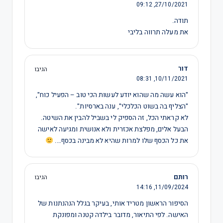
09:12
27/10/2021,
תודה.
את מעלה תרווה בליבי
דור
הגיבו
08:31
10/11/2021,
"הוא עשה מה שהוא יודע לעשות הכי טוב – הפעיל כוח",
"הצליף בה בשוט הכלכלי", ענה בארסיות".
לא קראתי הכל, זה הספיק לי בשביל להבין את השיטה.
הבעל אלים, מפלצת אכזרית ולא אנושית ומגיעה לאישה
את כל הכסף שלו למרות שהיא לא מבינה בכסף….
רותם
הגיבו
14:16
11/09/2024,
הסיפור הראשון מטריד אותי, בעיקר בגלל הנהנתנות של
האישה. לפי התיאור, מדובר בילדה קטנה ומפונקת