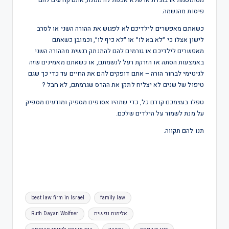
מטומטמת או בוגדת או שלא אכפת לה ממנה, אתם קורעים להם
פיסות מהנשמה.
כשאתם מאפשרים לילדיכם לא לפגוש את ההורה השני או לסרב
לישון אצלו כי ״לא בא לו״ או ״לא כיף לו״, וכמובן כשאתם
מאפשרים לילדיכם או גורמים להם להתנתק רגשית מההורה השני
באמצעות הסתה או הזרקת רעל לנשמתם, או כשאתם מאמינים שזה
לגיטימי לבחור הורה – אתם דופקים להם את החיים עד כדי כך שגם
טיפול של שנים לא יצליח לתקן את ההרס שגרמתם, לא חבל ?
טפלו בעצמכם קודם כל, כדי שתהיו אסופים מספיק ומודעים מספיק
על מנת לשמור על הילדים שלכם.
תנו להם תקווה.
best law firm in Israel
family law
אלימות נפשית
Ruth Dayan Wolfner