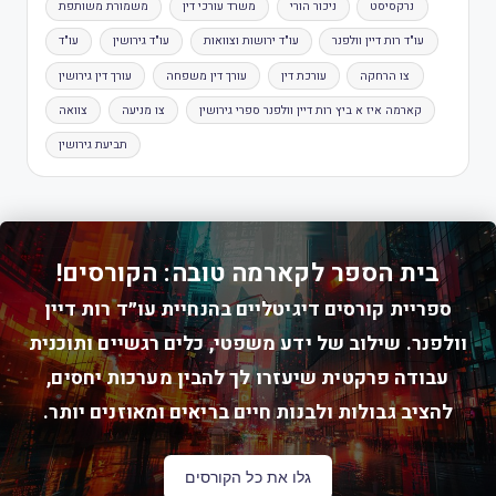
נרקסיסט
ניכור הורי
משרד עורכי דין
משמורת משותפת
עו"ד רות דיין וולפנר
עו"ד ירושות וצוואות
עו"ד גירושין
עו"ד
צו הרחקה
עורכת דין
עורך דין משפחה
עורך דין גירושין
קארמה איז א ביץ רות דיין וולפנר ספרי גירושין
צו מניעה
צוואה
תביעת גירושין
בית הספר לקארמה טובה: הקורסים!
ספריית קורסים דיגיטליים בהנחיית עו״ד רות דיין
וולפנר. שילוב של ידע משפטי, כלים רגשיים ותוכנית
עבודה פרקטית שיעזרו לך להבין מערכות יחסים,
להציב גבולות ולבנות חיים בריאים ומאוזנים יותר.
גלו את כל הקורסים