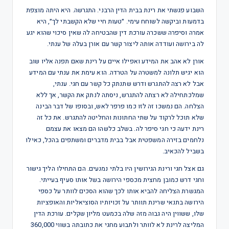
השבוע פגשתי את רינת בבית הדין הרבני. התגרשה. היא היתה מוצפת
בדמעות וביקשה לשוחח עימי. ״טעות חיי שלא הקשבתי לך״, היא
אמרה וסיפרה ששכרה עורכת דין שהבטיחה לה שאין סיכוי שהוא יגע
לה בירושה ועודדה אותה ליצור קשר עם אורן בעלה של ענתי.
אורן לא אהב את המידע ואפילו איים על רינת שאם תפנה אליו שוב
הוא יגיש תלונה למשטרה על הטרדה. הוא עימת את ענתי עם המידע
אבל לא רצה להתגרש ודרש שתנתק כל קשר עם חגי. ענתי,
שמלכתחילה לא רצתה להתגרש, ניסתה לנתק את הקשר, אך ללא
הצלחה. הם נמשכו זה לזו כמו פרפר לאש, ובסופו של דבר הבינה
שלא תוכל לרקוד על שתי החתונות והחליטה להתגרש. את כל זה
רינת ידעה כי חגי סיפר לה. בשלב כלשהו הם מצאו את עצמם
נלחמים בזירה המשפטית אבל בבית מדברים ומשתפים בהכל, כאילו
בשביל להכאיב.
גם אצל חגי ורינת הגירושין היו בלתי נמנעים. הם התחילו הליך גישור
וחגי דרש כמובן מחצית מכספי הירושה בשל אותו סעיף בעייתי.
המגשרת הצליחה להביא אותו לכך שהוא הסכים לוותר על כספי
הירושה בתנאי שרינת תוותר על זכויותיו הסוציאליות והאופציות
שלו, ששווין היה גבוה מזה שלה בכמעט מליון שקלים. עורכת הדין
המליצה לרינת לא לוותר ולתבוע מחגי את כתובתה בשווי 360,000