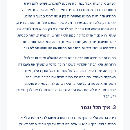
לעזוב את הבית אבל ענתי לא מוכנה להתגרש, ושיש להם דירת
מסתור בה הם נפגשים כבר שנים ושייכת לאימה של ענת. את כל
המידע הזה רינת הבינה מהשיחות בין ענתי לחגי במשך 3 ימים.
לקינוח קיבלה רינת גם שידור מלא של המפגש של חגי וענתי בדירה,
ומה שהיא שמעה שם שבר אותה לגמרי. לא רק שהוא סגד לגופה של
ענתי, הוא גם דאג לומר לה כמה היא יותר שווה מרינת, יותר סקסית,
יותר מושכת, יותר יפה, יותר מעניינת, וכמה הוא אוהב אותה יותר.
ניכר היה שענתי דורשת ממנו את ההשוואה הזו שעשתה לה טוב.
התעלומה היחידה שנותרה לרינת היתה השאלה מי זו ענתי לכל
הרוחות. היא הבינה שכדאי לשכור חוקר פרטי שימשיך את העבודה.
תוך כמה ימים היא ידעה הכל על ענתי וגם על אורן בעלה, איש
העסקים האמיד. הם התגוררו בבית פרטי עם בריכה ונראו כמו
משפחת אינסטגרם קלאסית, והיא הבינה למה ענתי לא מוכנה
להתגרש. רינת לעומת זאת היתה נחושה להתגרש ולדאוג לכך שאורן
ידע הכל.
3. איך הכל נגמר
רינת הגיעה אלי לייעוץ עוד בטרם אמרה משהו לחגי וסיפרה לי את
הסיפור כולו תוך שהיא שואלת מה דעתי על כך שהיא תפנה לאורן