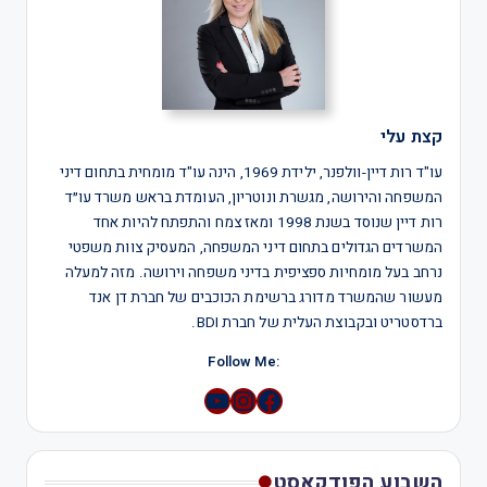
קצת עלי
עו"ד רות דיין-וולפנר, ילידת 1969, הינה עו"ד מומחית בתחום דיני
המשפחה והירושה, מגשרת ונוטריון, העומדת בראש משרד עו״ד
רות דיין שנוסד בשנת 1998 ומאז צמח והתפתח להיות אחד
המשרדים הגדולים בתחום דיני המשפחה, המעסיק צוות משפטי
נרחב בעל מומחיות ספציפית בדיני משפחה וירושה. מזה למעלה
מעשור שהמשרד מדורג ברשימת הכוכבים של חברת דן אנד
ברדסטריט ובקבוצת העלית של חברת BDI.
:Follow Me
YouTube
Instagram
השבוע הפודקאסט