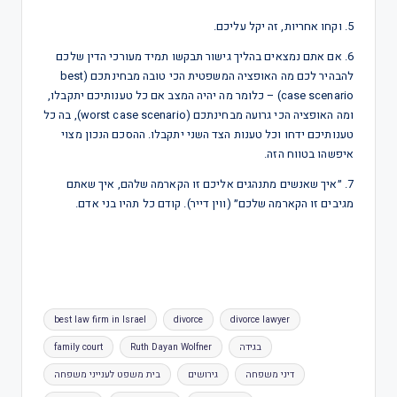
5. וקחו אחריות, זה יקל עליכם.
6. אם אתם נמצאים בהליך גישור תבקשו תמיד מעורכי הדין שלכם
להבהיר לכם מה האופציה המשפטית הכי טובה מבחינתכם (best
case scenario) – כלומר מה יהיה המצב אם כל טענותיכם יתקבלו,
ומה האופציה הכי גרועה מבחינתכם (worst case scenario), בה כל
טענותיכם ידחו וכל טענות הצד השני יתקבלו. ההסכם הנכון מצוי
איפשהו בטווח הזה.
7. ״איך שאנשים מתנהגים אליכם זו הקארמה שלהם, איך שאתם
מגיבים זו הקארמה שלכם״ (ווין דייר). קודם כל תהיו בני אדם.
best law firm in Israel
divorce
divorce lawyer
בגידה
Ruth Dayan Wolfner
family court
דיני משפחה
גירושים
בית משפט לענייני משפחה