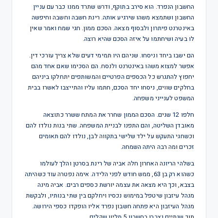
החשבון הנפרד. הוא סירב בתוקף, ודרש שתרד ממנו כבר עם עניין
החשבון ושתמצא משהו שירגיע אותה. רינת חשבה וחשבה וחיפשה
באינטרנט פיתרון ולבסוף מצאה. הסכם ממון. חגי שמח ואמר שאין
לו בעיה ושיחתמו על איזה הסכם שהיא רוצה.
הם ישבו ביחד וניסחו. שניהם היו תמימי דעים שלא צריך עורכי דין.
אפשר למצוא משהו באינטרנט ולנסח. הם הסכימו שאם אחד מהם
יחפוץ להתגרש כל הכספים הפרטיים והמשותפים יתחלקו ביניהם
בחלקים שווים, ניסחו יחד הסכם, חתמו עליו והתייצבו לאשרו בבית
המשפט לענייני משפחה.
חלפו 12 שנים. הסכם הממון שחרר את המתח ששרר כתוצאה
מאובדן השליטה, והם התפנו לבניית המשפחה. שתי בנות נולדו להם
וכשחגי התעקש על ילד שלישי בתקווה לבן, נולדו להם תאומים
זכרים ומה רבה היתה השמחה.
בשלהי הריונה האחרון חלה אביה של רינת בסרטן והלך לעולמו
כשהוא רק בן 63, ממש חודש לפני הלידה. אימה נפטרה עוד כשהיתה
בצבא, וכך היא מצאה את עצמה יורשת כספים רבים. אביה מינה
מנהל עיזבון שיטפל במימוש נכסיו ויחלקם בין שתי בנותיו, ולבקשת
מנהל העיזבון היא פתחה חשבון נפרד אליו הופקדו כספי הירושה.
תוך שנתיים נצברו בחשבון 5 מליון שקלים.