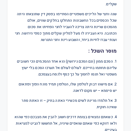
שקלים.
שנה וחצי של הליכים משפטיים הסתיימו בפסק דין שתוצאתו היתה
שכל הכספים בכל החשבונות התחלקו בחלקים שווים, אולם
מהסכום שרינת היתה צריכה להעביר לחגי הפחיתו את סכום
הכתובה. היא העבירה לו מעל למליון שקלים מתוך כספי הירושה. חגי
וענתי עברו לחיות ביחד, והשבוע רינת וחגי התגרשו.
מוסר השכל :
1. הסכם ממון (וגם הסכם גירושין) הוא אחד ההסכמים הכי חשובים
עליהם תחתמו בחייכם. לעולם לעולם אל תערכו הסכם בלי יעוץ
משפטי ואל תנסו לחסוך על כך כסף ולנסח בעצמכם.
2. אם מישהו דבוק לטלפון שלו, הטלפון תמיד מונח הפוך ופתאום
יש סיסמא – יש מקום לדאגה.
3. אל תלמדו מרינת לשים מכשירי האזנה בתיק – זו האזנת סתר
שאינה חוקית.
4. כשאתם נמצאים בצומת דרכים חשוב להבין את מצבכם כפי שהוא
ולאו דווקא כפי שאתם שואפים שיהיה, אל תחששו להביט למציאות
בעיניים.