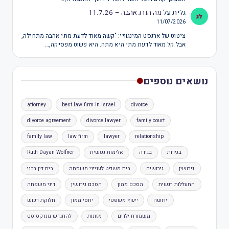
גלית
על
מה הורג אהבה – 11.7.26
11/07/2026
ציטוט של ארנסט המינגוויי: "קשה מאוד לדעת מתי אהבה מתחילה,
אבל קל מאוד לדעת מתי היא מתה. היא פשוט מפסיקה,…
נושאים נוספים
attorney
best law firm in Israel
divorce
divorce agreement
divorce lawyer
family court
family law
law firm
lawyer
relationship
בגידות
בגידה
אלימות נפשית
Ruth Dayan Wolfner
גירושין
גירושים
בית משפט לענייני משפחה
בית דין רבני
התעללות רגשית
הסכם ממון
הסכם גירושין
דיני משפחה
ירושה
ייעוץ משפטי
יחסי ממון
חלוקת רכוש
משמורת ילדים
מזונות
להתגרש מנרקסיסט