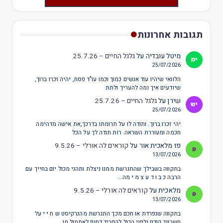
תגובות אחרונות
מיטל עובדיה
על
גלגל החיים – 25.7.26
25/07/2026
הלוואי שיהיו עוד אנשים כמוך וכמו עו"ד פסח, יהיה זכרו ברוך,
שיודעים איך ומה להעריך ולתת
שירן
על
גלגל החיים – 25.7.26
25/07/2026
יהי זכרו ברוך. ותודה לו על תרומתו בדרכך,את אישה מדהימה
חכמה ומעוררת השראה. רות תודה לך על הכל
פז מלאכית אור
על
קוראים לה אורלי – 9.5.26
13/07/2026
בתקווה בשבילך שהתגרשת ממנו ניצלת ותהני מכול יום בחייך עם
הרבה כ ב ו ד ע צ מ י מה…
מלאכית
על
קוראים לה אורלי – 9.5.26
13/07/2026
בתקווה שנפרדת או חכם מכך התגרשת מהנרקיסט ש ח י י על
חשבונך קודם ולפני הכול להפריד דחוף לאתמול חן…