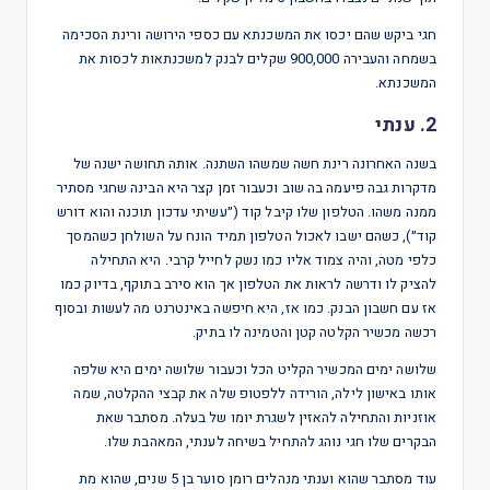
חגי ביקש שהם יכסו את המשכנתא עם כספי הירושה ורינת הסכימה
בשמחה והעבירה 900,000 שקלים לבנק למשכנתאות לכסות את
המשכנתא.
2. ענתי
בשנה האחרונה רינת חשה שמשהו השתנה. אותה תחושה ישנה של
מדקרות גבה פיעמה בה שוב וכעבור זמן קצר היא הבינה שחגי מסתיר
ממנה משהו. הטלפון שלו קיבל קוד (״עשיתי עדכון תוכנה והוא דורש
קוד״), כשהם ישבו לאכול הטלפון תמיד הונח על השולחן כשהמסך
כלפי מטה, והיה צמוד אליו כמו נשק לחייל קרבי. היא התחילה
להציק לו ודרשה לראות את הטלפון אך הוא סירב בתוקף, בדיוק כמו
אז עם חשבון הבנק. כמו אז, היא חיפשה באינטרנט מה לעשות ובסוף
רכשה מכשיר הקלטה קטן והטמינה לו בתיק.
שלושה ימים המכשיר הקליט הכל וכעבור שלושה ימים היא שלפה
אותו באישון לילה, הורידה ללפטופ שלה את קבצי ההקלטה, שמה
אוזניות והתחילה להאזין לשגרת יומו של בעלה. מסתבר שאת
הבקרים שלו חגי נוהג להתחיל בשיחה לענתי, המאהבת שלו.
עוד מסתבר שהוא וענתי מנהלים רומן סוער בן 5 שנים, שהוא מת