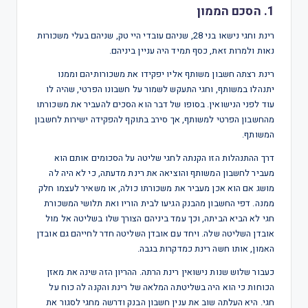
1. הסכם הממון
רינת וחגי נישאו בני 28, שניהם עובדי היי טק, שניהם בעלי משכורות
נאות ולמרות זאת, כסף תמיד היה עניין ביניהם.
רינת רצתה חשבון משותף אליו יפקידו את משכורותיהם וממנו
יתנהלו במשותף, וחגי התעקש לשמור על חשבונו הפרטי, שהיה לו
עוד לפני הנישואין. בסופו של דבר הוא הסכים להעביר את משכורתו
מהחשבון הפרטי למשותף, אך סירב בתוקף להפקידה ישירות לחשבון
המשותף.
דרך ההתנהלות הזו הקנתה לחגי שליטה על הסכומים אותם הוא
מעביר לחשבון המשותף והוציאה את רינת מדעתה, כי לא היה לה
מושג אם הוא אכן מעביר את משכורתו כולה, או משאיר לעצמו חלק
ממנה. דפי החשבון מהבנק הגיעו לבית הוריו ואת תלושי המשכורת
חגי לא הביא הביתה, וכך עמד ביניהם הצורך שלו בשליטה אל מול
אובדן השליטה שלה. ויחד עם אובדן השליטה חדר לחייהם גם אובדן
האמון, אותו חשה רינת כמדקרות בגבה.
כעבור שלוש שנות נישואין רינת הרתה. ההריון הזה שינה את מאזן
הכוחות כי הוא היה בשליטתה המלאה של רינת והקנה לה כוח על
חגי. היא העלתה שוב את ענין חשבון הבנק ודרשה מחגי לסגור את