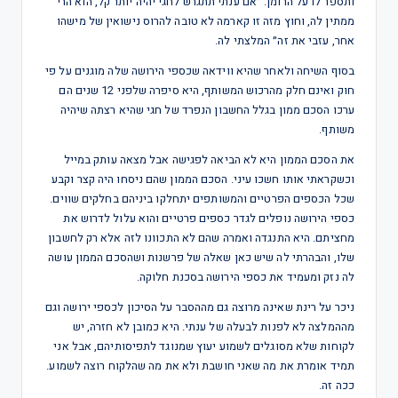
ותספר לו על הרומן. ״אם ענתי תתגרש לחגי יהיה יותר קל, הוא הרי
ממתין לה, וחוץ מזה זו קארמה לא טובה להרוס נישואין של מישהו
אחר, עזבי את זה״ המלצתי לה.
בסוף השיחה ולאחר שהיא ווידאה שכספי הירושה שלה מוגנים על פי
חוק ואינם חלק מהרכוש המשותף, היא סיפרה שלפני 12 שנים הם
ערכו הסכם ממון בגלל החשבון הנפרד של חגי שהיא רצתה שיהיה
משותף.
את הסכם הממון היא לא הביאה לפגישה אבל מצאה עותק במייל
וכשקראתי אותו חשכו עיני. הסכם הממון שהם ניסחו היה קצר וקבע
שכל הכספים הפרטיים והמשותפים יתחלקו ביניהם בחלקים שווים.
כספי הירושה נופלים לגדר כספים פרטיים והוא עלול לדרוש את
מחציתם. היא התנגדה ואמרה שהם לא התכוונו לזה אלא רק לחשבון
שלו, והבהרתי לה שיש כאן שאלה של פרשנות ושהסכם הממון עושה
לה נזק ומעמיד את כספי הירושה בסכנת חלוקה.
ניכר על רינת שאינה מרוצה גם מההסבר על הסיכון לכספי ירושה וגם
מההמלצה לא לפנות לבעלה של ענתי. היא כמובן לא חזרה, יש
לקוחות שלא מסוגלים לשמוע יעוץ שמנוגד לתפיסותיהם, אבל אני
תמיד אומרת את מה שאני חושבת ולא את מה שהלקוח רוצה לשמוע.
ככה זה.