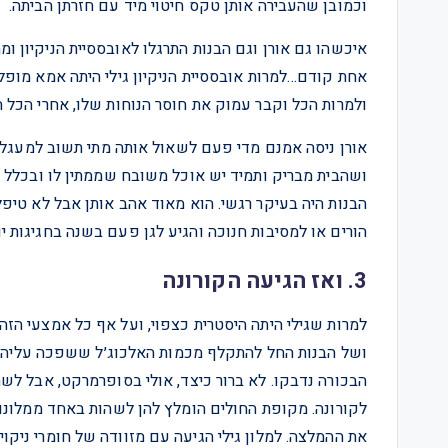
וכמובן שהעבירה אותן טקס חיטוי מיד עם חזרתן הביתה.
איכשהו גם אורן וגם הבנות התרגלו לאובססיית הניקיון 
אחת קודם…למרות אובססיית הניקיון גילי היתה אמא מופל
ולמרות הכל וקבר עמוק את חוסר הנוחות שלו, אחרי הכל ה
אורן ניסה אמנם מדי פעם לשאול אותה מתי תשוב למעגל
ושהבית מבריק ותמיד יש אוכל משובח שממתין לו ובכלל ה
הבנות היה בעיקר רגשי. הוא מאוד אהב אותן אבל לא טיפ
הורים או למסיבות חנוכה והגיע לגן פעם בשנה בחגיגות יו
3. ואז הגיעה הקורונה
למרות שגילי היתה היסטרית כצפוי, ועל אף כל אמצעי הז
ושל הבנות החל להתקלף מכמות האלכוג׳ל ששפכה עליהן, 
הבכורה נדבקו. לא ברור כיצד, אולי בסופרמרקט, אבל לשת
לקורונה. מקופת החולים הומלץ להן לשהות באחד ממלונות
את ההמלצה. למלון גילי הגיעה עם מזוודה של חומרי ניק