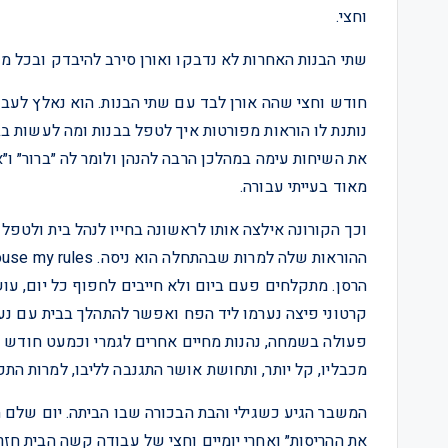
וחצי.
שתי הבנות האחרות לא נדבקו ואורן סירב להיבדק ובכל מק
חודש וחצי שהה אורן לבד עם שתי הבנות. הוא נאלץ לעבוד
נותנת לו הוראות מפורטות איך לטפל בבנות ומה לעשות בב
את השיחות עימה במהלכן הרבה להנהן ולומר לה ״ברור״ ו״אי
מאוד בעייתי עבורה.
וכך הקורונה אילצה אותו לראשונה בחייו לנהל בית ולטפל 
הרסן. מתקלחים פעם ביום ולא חייבים לחפוף כל יום, ע
קרטוני פיצה נערמו ליד הפח ואפשר להתהלך בבית עם נעל
פעולה בשמחה, נהנות מחיים אחרים לגמרי וכמעט חודש 
מכבליו, קל יותר, ותחושת אושר התגנבה לליבו, למרות התק
המשבר הגיע כשגילי והבת הבכורה שבו הביתה. יום שלם 
את ההריסות״ ואחרי יומיים וחצי של עבודה קשה הבית חז