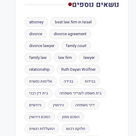
נושאים נוספים
attorney
best law firm in Israel
divorce
divorce agreement
divorce lawyer
family court
family law
law firm
lawyer
relationship
Ruth Dayan Wolfner
בגידות
בגידה
אלימות נפשית
בית משפט לענייני משפחה
בית דין רבני
דיני משפחה
גירושין
גירושים
הסכם ממון
הסכם גירושין
חלוקת רכוש
התעללות רגשית