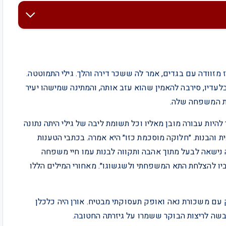
 מזוודה עם בגדים, אמר לה ששכר דירה והלך. גילי התמוטטה.
בלעדיו, סירבה להאמין שהוא עזב אותה, והמתינה שמישהו יעיר
את המשפחה שלה.
היות עבורה מובן מאליו וכל תשומת ליבה של גילי היתה נתונה
ית והבנות. ״חלוקה מוסכמת כזו״ היא אמרה. בכתבי הטענות
ישאה לבעל מתוך אהבה ותקווה לבנות עמו חיי משפחה
יו להצלחת התא המשפחתי ולשגשוגו״. מאחורי המילים הללו
 עם משכורת נאה ואופק תעסוקתי מבטיח. אורן היה כלכלן
לבשה לריצות הבוקר ששמרו על גיזרתה החטובה.