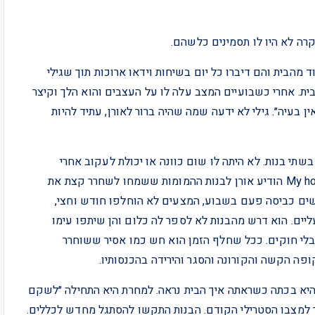
רה לא היו לו תסמינים כלשהם.
 מהבית והם דיברו כל יום בשיחות וידאו ארוכות תוך שגילי
ית. אחרי כשבועיים המצב עלה לו על העצבים והוא הלך וקיצר
ן בעיה״. גילי לא ידעה שמה שהיה ברור לאורן, עתיד להיות
בשתי בנות. לא היתה לו שום כוונה או יכולת לעקוב אחרי
ההוראות שלה למרות שבהתחלה הוא ניסה. My house my rules הודיע אורן לבנות ההמומות ששמחו לשחרר קצת את
ושים כביסה פעם בשבוע, המצעים לא הוחלפו חודש וחצי,
יים. הוא דרש מהבנות לא לספר לה כלום והן שיתפו עימו
בלי חוקים. ככל שחלף הזמן הוא חש כמו אסיר ששוחרר
ופה הקשה והקורונה והסגר והירידה בהכנסותיו.
היא בכתה כשראתה איך הבית נראה. למחרת היא התחילה ״לשקם
ר למצבו הסטרילי הקודם. הבנות התקשו להסתגל מחדש לכללים.