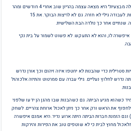
שנתיים אחרי הנישואין נולדה בתם הבכורה ובסוג של ״תקלה מבצעית״ היא מצאה עצמה בהריון שוב אחרי 4 חודשים ומהר
מאד אמא לשתי תינוקות מתוקות שכולן חשבו שהן תאומות. לעבודה גילי לא חזרה. גם לא לריצות הבוקר. את 15
ה. שנתיים אחר כך נולדה הבת השלישית.
א איפשרה לו, והוא לא התעקש. לא פשוט לשמור על בית נקי
בה.
ת סטרילית כדי שהבנות לא יחטפו איזה זיהום וכך אורן נדרש
תה נדרש לחלוץ נעליים. גילי עברה עם סמרטוט והתיזה אלכוהול
נות.
ד כשהוא מגיע הביתה. גם כשהבנות שבו מהגן הן ידעו שלפני
לחפוף את הראש ורק אחר כך ניתן לאכול ארוחת צהריים. לשחק
) וגם הזמנת חברות הביתה היתה ארוע נדיר. היא אמנם איפשרה
לאכול מחוץ לבית כי לא שוטפים טוב את הפירות והירקות