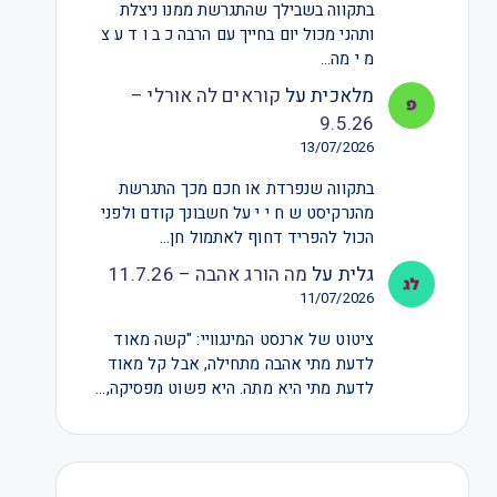
בתקווה בשבילך שהתגרשת ממנו ניצלת
ותהני מכול יום בחייך עם הרבה כ ב ו ד ע צ
מ י מה…
מלאכית
על
קוראים לה אורלי –
9.5.26
13/07/2026
בתקווה שנפרדת או חכם מכך התגרשת
מהנרקיסט ש ח י י על חשבונך קודם ולפני
הכול להפריד דחוף לאתמול חן…
גלית
על
מה הורג אהבה – 11.7.26
11/07/2026
ציטוט של ארנסט המינגוויי: "קשה מאוד
לדעת מתי אהבה מתחילה, אבל קל מאוד
לדעת מתי היא מתה. היא פשוט מפסיקה,…