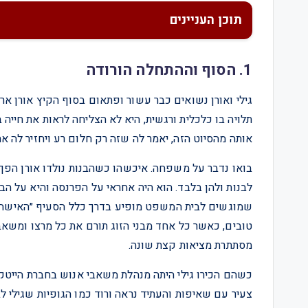
תוכן העניינים
1. הסוף וההתחלה הורודה
גילי ואורן נשואים כבר עשור ופתאום בסוף הקיץ אורן ארז
תלויה בו כלכלית ורגשית, היא לא הצליחה לראות את חייה 
אותה מהסיוט הזה, יאמר לה שזה רק חלום רע ויחזיר לה 
בואו נדבר על משפחה. איכשהו כשהבנות נולדו אורן הפך ל
לבנות ולהן בלבד. הוא היה אחראי על הפרנסה והיא על הב
שמוגשים לבית המשפט מופיע בדרך כלל הסעיף ״האישה נ
טובים, כאשר כל אחד מבני הזוג תורם את כל מרצו ומשאב
מסתתרת מציאות קצת שונה.
כשהם הכירו גילי היתה מנהלת משאבי אנוש בחברת הייטק
צעיר עם שאיפות והעתיד נראה ורוד כמו הגופיות שגילי 