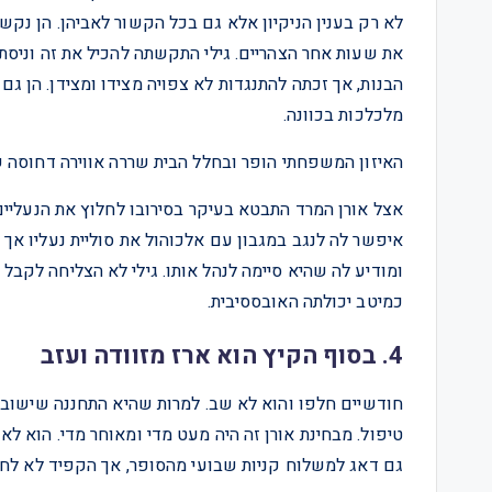
לא רק בענין הניקיון אלא גם בכל הקשור לאביהן. הן נקש
את שעות אחר הצהריים. גילי התקשתה להכיל את זה וניסת
הבנות, אך זכתה להתנגדות לא צפויה מצידו ומצידן. הן גם
מלכלכות בכוונה.
האיזון המשפחתי הופר ובחלל הבית שררה אווירה דחוסה ש
אצל אורן המרד התבטא בעיקר בסירובו לחלוץ את הנעליים
איפשר לה לנגב במגבון עם אלכוהול את סוליית נעליו אך 
ומודיע לה שהיא סיימה לנהל אותו. גילי לא הצליחה לקבל
כמיטב יכולתה האובססיבית.
4. בסוף הקיץ הוא ארז מזוודה ועזב
חודשיים חלפו והוא לא שב. למרות שהיא התחננה שישוב, 
טיפול. מבחינת אורן זה היה מעט מדי ומאוחר מדי. הוא ל
גם דאג למשלוח קניות שבועי מהסופר, אך הקפיד לא לח