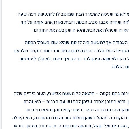
וממילא מי שניסה להתמרד הבין שמוטב לו להתעשת ויפה שעה
אה שחייה סבבו סביב הבנות והבית ואורן אהב אותה על אף
יא זו שניהלה את הבית והיא זו שקבעה את החוקים.
 העבודה אך למעשה היה לו נוח שהיא שם בשביל הבנות
קריירה שלו הלכה והפכה לתובענית יותר ויותר. הקשר שלו עם
ל בהן ולא שהה עימן לבד כמעט אף פעם, לא הלך לאסיפות
ם הולדת.
הירות בהם נקטה – חיטאה כל משטח אפשרי, העור בידיים שלה
והיא כמובן אסרה עליהן להפגש עם חברות – היא והבת
יהן היה חום גבוה וכאבי ראש קשים והן נמצאו חיוביות
 הקורונה. מההלם שהן חולות קורונה וגם מהחרדה, היא קיבלה
וי, מגבונים ואלכוהול, ושהתה שם עם הבת הבכורה במשך חודש