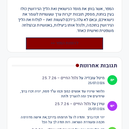
הספר, אשר בוחן את מוסד הנישואין ואת הליך הגירושין כולו
בעין בוחנת, מספק תובנות יקרות ערך שעשויות לשמר את
נישואיכם, ובאם לא עלה בידכם לעשות זאת – לצלוח את הליך
הגירושין בחוכמה, ולנהל אותו ביעילות, באנושיות ובהצלחה
משפטית ואישית כאחד.
להזמנת הספר >>
תגובות אחרונות
מיטל עובדיה
על
גלגל החיים – 25.7.26
25/07/2026
הלוואי שיהיו עוד אנשים כמוך וכמו עו"ד פסח, יהיה זכרו ברוך,
שיודעים איך ומה להעריך ולתת
שירן
על
גלגל החיים – 25.7.26
25/07/2026
יהי זכרו ברוך. ותודה לו על תרומתו בדרכך,את אישה מדהימה
חכמה ומעוררת השראה. רות תודה לך על הכל