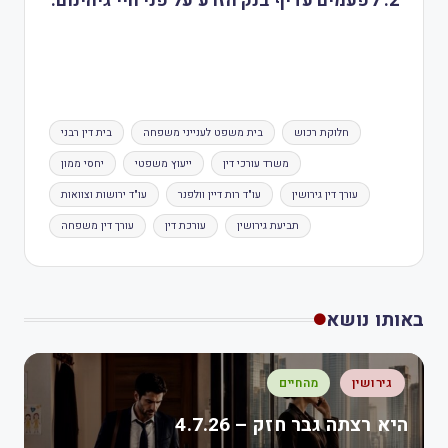
2. לפעמים עדיף בנק הזרע על פני חיי גיהינום.
חלוקת רכוש
בית משפט לענייני משפחה
בית דין רבני
משרד עורכי דין
ייעוץ משפטי
יחסי ממון
עורך דין גירושין
עו"ד רות דיין וולפנר
עו"ד ירושות וצוואות
תביעת גירושין
עורכת דין
עורך דין משפחה
באותו נושא
גירושין
מהחיים
היא רצתה גבר חזק – 4.7.26