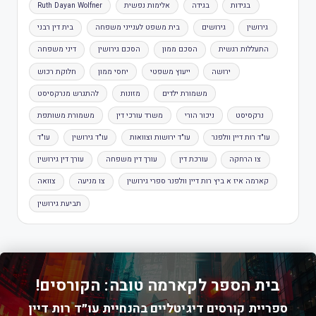
בגידות
בגידה
אלימות נפשית
Ruth Dayan Wolfner
גירושין
גירושים
בית משפט לענייני משפחה
בית דין רבני
התעללות רגשית
הסכם ממון
הסכם גירושין
דיני משפחה
ירושה
ייעוץ משפטי
יחסי ממון
חלוקת רכוש
משמורת ילדים
מזונות
להתגרש מנרקסיסט
נרקסיסט
ניכור הורי
משרד עורכי דין
משמורת משותפת
עו"ד רות דיין וולפנר
עו"ד ירושות וצוואות
עו"ד גירושין
עו"ד
צו הרחקה
עורכת דין
עורך דין משפחה
עורך דין גירושין
קארמה איז א ביץ רות דיין וולפנר ספרי גירושין
צו מניעה
צוואה
תביעת גירושין
בית הספר לקארמה טובה: הקורסים!
ספריית קורסים דיגיטליים בהנחיית עו״ד רות דיין