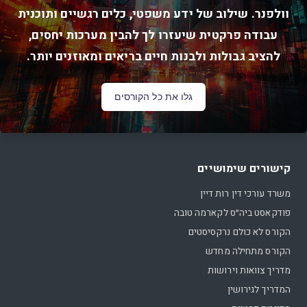
וולפנר. שילוב של ידע משפטי, כלים רגשיים ותוכנית
עבודה פרקטית שיעזרו לך להבין מערכות יחסים,
להציב גבולות ולבנות חיים בריאים ומאוזנים יותר.
גלו את כל הקורסים
קישורים שימושיים
משרד עורכי דין רות דיין
פודקאסט ביה״ס לקארמה טובה
הקורס לא כולם נרקסיסטים
הקורס מתחילה מחדש
מדריך צוואות וירושות
המדריך לגירושין