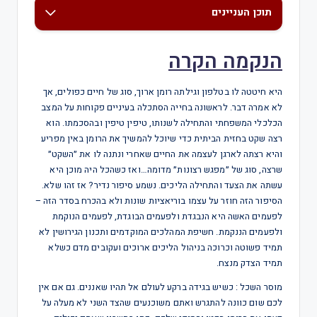
תוכן העניינים
הנקמה הקרה
היא חיטטה לו בטלפון וגילתה רומן ארוך, סוג של חיים כפולים, אך
לא אמרה דבר. לראשונה בחייה הסתכלה בעיניים פקוחות על המצב
הכלכלי המשפחתי והתחילה לשנותו, טיפין טיפין ובהסכמתו. הוא
רצה שקט בחזית הביתית כדי שיוכל להמשיך את הרומן באין מפריע
והיא רצתה לארגן לעצמה את החיים שאחרי ונתנה לו את ״השקט״
שרצה, סוג של ״מפגש רצונות״ מדומה…ואז כשהכל היה מוכן היא
עשתה את הצעד והתחילה הליכים. נשמע סיפור נדיר? אז זהו שלא.
הסיפור הזה חוזר על עצמו בוריאציות שונות ולא בהכרח בסדר הזה –
לפעמים האשה היא הנבגדת ולפעמים הבוגדת, לפעמים הנוקמת
ולפעמים הננקמת. חשיפת המהלכים המוקדמים ותכנון הגירושין לא
תמיד פשוטה וכרוכה בניהול הליכים ארוכים ועקובים מדם כשלא
תמיד הצדק מנצח.
מוסר השכל : כשיש בגידה ברקע לעולם אל תהיו שאננים. גם אם אין
לכם שום כוונה להתגרש ואתם משוכנעים שהצד השני לא מעלה על