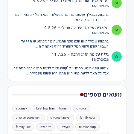
פז מלאכית אור
על
קוראים לה אורלי – 9.5.26
13/07/2026
בתקווה בשבילך שהתגרשת ממנו ניצלת ותהני מכול יום בחייך עם
הרבה כ ב ו ד ע צ מ י מה…
מלאכית
על
קוראים לה אורלי – 9.5.26
13/07/2026
בתקווה שנפרדת או חכם מכך התגרשת מהנרקיסט ש ח י י על
חשבונך קודם ולפני הכול להפריד דחוף לאתמול חן…
גלית
על
מה הורג אהבה – 11.7.26
11/07/2026
ציטוט של ארנסט המינגוויי: "קשה מאוד לדעת מתי אהבה מתחילה,
אבל קל מאוד לדעת מתי היא מתה. היא פשוט מפסיקה,…
נושאים נוספים
attorney
best law firm in Israel
divorce
divorce agreement
divorce lawyer
family court
family law
law firm
lawyer
relationship