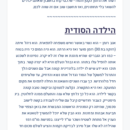
דעתו את הרומן הקטן והסודי שלכם- קחו בחשבון שאתם יכולים
להשאר בלי תחתונים, ואז תחשבו שוב אם זה שווה לכם;
~~~~~~~~~~~~~~~~~~~~~~~~~~
הילדה הסודית
אגב רומן – הוא נשוי באושר ואיש משפחה לתפארת. הוא ניהל איתה
(רווקה בת 30) רומן סוער ואז היא הרתה. הוא היה המום כי היה בטוח
– כמו רוב הגברים- שהיא מוגנת או שלו זה לא יקרה. נסיונות לשכנע
אותה להפיל עלו בתוהו. הוא נבהל ונעלם והיא לא יצרה קשר. בתוך
תוכו הוא ידע שיש לו ילדה בלונדינית קטנה אבל עם השנים הלך
והתרגל למשקל של הסוד הגדול אותו נשא והדחיק, עד שלעיתים
חדל מלהרגישו. כך עברו השנים והשאננות החלה לתפוס את מקום
המועקה. ואז היא התקשרה. נקלעה למצוקה וביקשה טובה קטנה
בקשר לילדה. הוא כל כך נלחץ שלא ענה והתעלם ממנה לחלוטין. ביג
מיסטייק. כעבור חודשיים קיבל עם שליח לעבודה בקשה לישוב
סכסוך, שהיתה רק הסנונית הראשונה המבשרת את בואן הצפוי של
תביעת אבהות ומזונות. הוא הבין שלא יוכל להמשיך לטאטא את
הענין אל מתחת לשטיח ושכר עו״ד לייצגו. בפגישת מו״מ רמז
שהילדה לא שלו אבל סירב לבדיקת רקמות והציע לשלם סכום חד