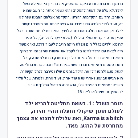
הרומן היא הרתה והוא ביקש שתפסיק את ההריון כי הוא לא בשל
לילד.לא עלה על דעתה להסכים והוא נשאר איתה כי חשב שהוא
מאוהב. יחד עם התקדמות ההריון, התקדמה אצלהם ההבנה שזה לא
זה, ועוד לפני הלידה הם נפרדו. הוא רצה להיות אב מעורב ונקשר
לילד אך אט אט החלה האובססיה לצוץ. הוא דרש להיות מעורב בכל
עניין עד כדי קניית נעליים לילד (שלא יזיקו לרגליים), כל פניה
לרופא ילדים בגלל חום ונזלת היתה חייבת לעבור דרכו, ואי אפשר
היה לצאת עם הילד לגינה בלי לקבל את אישורו שמזג האויר בחוץ
מתאים. שלא נדבר על זוגיות. כל בן זוג שרק נכנס לתמונה קיבל
ממנו סמסים מאיימים וברח. נשמע גיהינום? חכו. כשהיא החליטה
לנתק מגע ולמסור לו את הילד בזמנים שלו וסירבה לנהל תקשורת
הוא הגיש תביעה. ואחרי שנה עוד אחת. ועוד אחת. ולמרות שכל הליך
משפטי מסתיים בהפסד שלו, הוא נהנה מניהול ההליך ונשבע
להמשיך עד שימלאו לילד 18.
מוסר השכל : 1. כשאת מחליטה להביא ילד
לעולם מתוך שיקולי תועלת תהיי זהירה,
Karma is a bitch, ואת עלולה למצוא את עצמך
מתחרטת על הרגע. מאד.