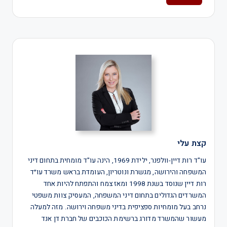
קצת עלי
עו"ד רות דיין-וולפנר, ילידת 1969, הינה עו"ד מומחית בתחום דיני
המשפחה והירושה, מגשרת ונוטריון, העומדת בראש משרד עו״ד
רות דיין שנוסד בשנת 1998 ומאז צמח והתפתח להיות אחד
המשרדים הגדולים בתחום דיני המשפחה, המעסיק צוות משפטי
נרחב בעל מומחיות ספציפית בדיני משפחה וירושה. מזה למעלה
מעשור שהמשרד מדורג ברשימת הכוכבים של חברת דן אנד