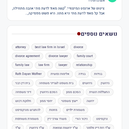
11/07/2026
ציטוט של ארנסט המינגוויי: "קשה מאוד לדעת מתי אהבה מתחילה,
אבל קל מאוד לדעת מתי היא מתה. היא פשוט מפסיקה,…
נושאים נוספים
attorney
best law firm in Israel
divorce
divorce agreement
divorce lawyer
family court
family law
law firm
lawyer
relationship
בגידות
בגידה
אלימות נפשית
Ruth Dayan Wolfner
גירושין
גירושים
בית משפט לענייני משפחה
בית דין רבני
התעללות רגשית
הסכם ממון
הסכם גירושין
דיני משפחה
ירושה
ייעוץ משפטי
יחסי ממון
חלוקת רכוש
משמורת ילדים
מזונות
להתגרש מנרקסיסט
נרקסיסט
ניכור הורי
משרד עורכי דין
משמורת משותפת
עו"ד רות דיין וולפנר
עו"ד ירושות וצוואות
עו"ד גירושין
עו"ד