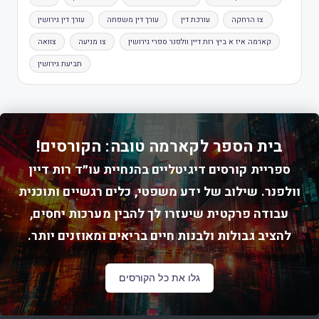
צו הרחקה
עורכת דין
עורך דין משפחה
עורך דין גירושין
קארמה איז א ביץ רות דיין וולפנר ספרי גירושין
צו מניעה
צוואה
תביעת גירושין
בית הספר לקארמה טובה: הקורסים!
ספריית קורסים דיגיטליים בהנחיית עו״ד רות דיין
וולפנר. שילוב של ידע משפטי, כלים רגשיים ותוכנית
עבודה פרקטית שיעזרו לך להבין מערכות יחסים,
להציב גבולות ולבנות חיים בריאים ומאוזנים יותר.
גלו את כל הקורסים