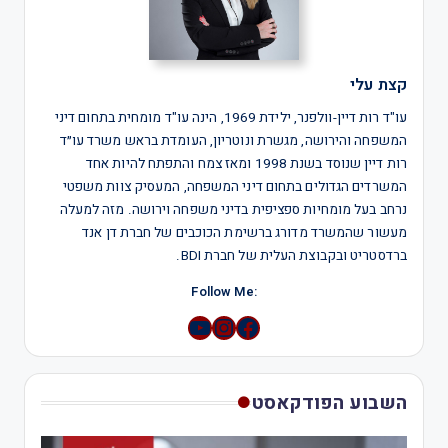
קצת עלי
עו"ד רות דיין-וולפנר, ילידת 1969, הינה עו"ד מומחית בתחום דיני
המשפחה והירושה, מגשרת ונוטריון, העומדת בראש משרד עו״ד
רות דיין שנוסד בשנת 1998 ומאז צמח והתפתח להיות אחד
המשרדים הגדולים בתחום דיני המשפחה, המעסיק צוות משפטי
נרחב בעל מומחיות ספציפית בדיני משפחה וירושה. מזה למעלה
מעשור שהמשרד מדורג ברשימת הכוכבים של חברת דן אנד
ברדסטריט ובקבוצת העלית של חברת BDI.
:Follow Me
YouTube
Instagram
השבוע הפודקאסט