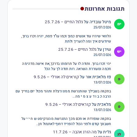
תגובות אחרונות
מיטל עובדיה
על
גלגל החיים – 25.7.26
25/07/2026
הלוואי שיהיו עוד אנשים כמוך וכמו עו"ד פסח, יהיה זכרו ברוך,
שיודעים איך ומה להעריך ולתת
שירן
על
גלגל החיים – 25.7.26
25/07/2026
יהי זכרו ברוך. ותודה לו על תרומתו בדרכך,את אישה מדהימה
חכמה ומעוררת השראה. רות תודה לך על הכל
פז מלאכית אור
על
קוראים לה אורלי – 9.5.26
13/07/2026
בתקווה בשבילך שהתגרשת ממנו ניצלת ותהני מכול יום בחייך עם
הרבה כ ב ו ד ע צ מ י מה…
מלאכית
על
קוראים לה אורלי – 9.5.26
13/07/2026
בתקווה שנפרדת או חכם מכך התגרשת מהנרקיסט ש ח י י על
חשבונך קודם ולפני הכול להפריד דחוף לאתמול חן…
גלית
על
מה הורג אהבה – 11.7.26