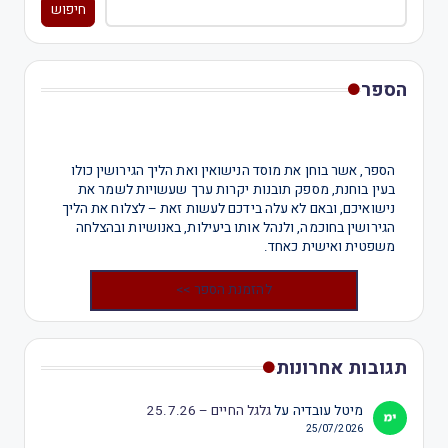
חיפוש
הספר
הספר, אשר בוחן את מוסד הנישואין ואת הליך הגירושין כולו
בעין בוחנת, מספק תובנות יקרות ערך שעשויות לשמר את
נישואיכם, ובאם לא עלה בידכם לעשות זאת – לצלוח את הליך
הגירושין בחוכמה, ולנהל אותו ביעילות, באנושיות ובהצלחה
משפטית ואישית כאחד.
להזמנת הספר >>
תגובות אחרונות
מיטל עובדיה
על
גלגל החיים – 25.7.26
25/07/2026