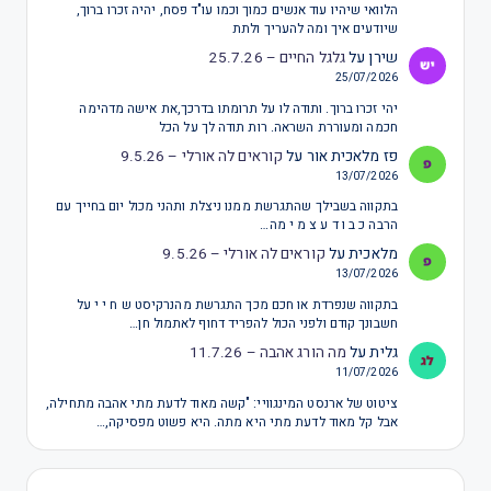
הלוואי שיהיו עוד אנשים כמוך וכמו עו"ד פסח, יהיה זכרו ברוך,
שיודעים איך ומה להעריך ולתת
שירן
על
גלגל החיים – 25.7.26
25/07/2026
יהי זכרו ברוך. ותודה לו על תרומתו בדרכך,את אישה מדהימה
חכמה ומעוררת השראה. רות תודה לך על הכל
פז מלאכית אור
על
קוראים לה אורלי – 9.5.26
13/07/2026
בתקווה בשבילך שהתגרשת ממנו ניצלת ותהני מכול יום בחייך עם
הרבה כ ב ו ד ע צ מ י מה…
מלאכית
על
קוראים לה אורלי – 9.5.26
13/07/2026
בתקווה שנפרדת או חכם מכך התגרשת מהנרקיסט ש ח י י על
חשבונך קודם ולפני הכול להפריד דחוף לאתמול חן…
גלית
על
מה הורג אהבה – 11.7.26
11/07/2026
ציטוט של ארנסט המינגוויי: "קשה מאוד לדעת מתי אהבה מתחילה,
אבל קל מאוד לדעת מתי היא מתה. היא פשוט מפסיקה,…