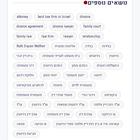
נושאים נוספים
attorney
best law firm in Israel
divorce
divorce agreement
divorce lawyer
family court
family law
law firm
lawyer
relationship
בגידות
בגידה
אלימות נפשית
Ruth Dayan Wolfner
גירושין
גירושים
בית משפט לענייני משפחה
בית דין רבני
התעללות רגשית
הסכם ממון
הסכם גירושין
דיני משפחה
ירושה
ייעוץ משפטי
יחסי ממון
חלוקת רכוש
משמורת ילדים
מזונות
להתגרש מנרקסיסט
נרקסיסט
ניכור הורי
משרד עורכי דין
משמורת משותפת
עו"ד רות דיין וולפנר
עו"ד ירושות וצוואות
עו"ד גירושין
עו"ד
צו הרחקה
עורכת דין
עורך דין משפחה
עורך דין גירושין
קארמה איז א ביץ רות דיין וולפנר ספרי גירושין
צו מניעה
צוואה
תביעת גירושין