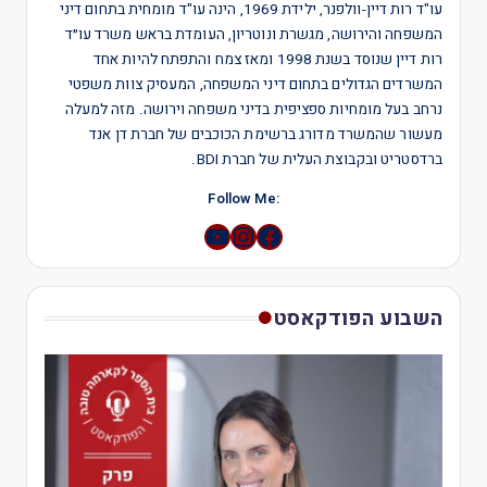
עו"ד רות דיין-וולפנר, ילידת 1969, הינה עו"ד מומחית בתחום דיני
המשפחה והירושה, מגשרת ונוטריון, העומדת בראש משרד עו״ד
רות דיין שנוסד בשנת 1998 ומאז צמח והתפתח להיות אחד
המשרדים הגדולים בתחום דיני המשפחה, המעסיק צוות משפטי
נרחב בעל מומחיות ספציפית בדיני משפחה וירושה. מזה למעלה
מעשור שהמשרד מדורג ברשימת הכוכבים של חברת דן אנד
ברדסטריט ובקבוצת העלית של חברת BDI.
:Follow Me
YouTube
Instagram
השבוע הפודקאסט