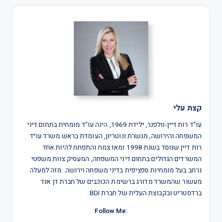
קצת עלי
עו"ד רות דיין-וולפנר, ילידת 1969, הינה עו"ד מומחית בתחום דיני
המשפחה והירושה, מגשרת ונוטריון, העומדת בראש משרד עו״ד
רות דיין שנוסד בשנת 1998 ומאז צמח והתפתח להיות אחד
המשרדים הגדולים בתחום דיני המשפחה, המעסיק צוות משפטי
נרחב בעל מומחיות ספציפית בדיני משפחה וירושה. מזה למעלה
מעשור שהמשרד מדורג ברשימת הכוכבים של חברת דן אנד
ברדסטריט ובקבוצת העלית של חברת BDI.
:Follow Me