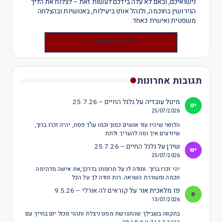
נישואיכם, ובאם לא עלה בידכם לעשות זאת – לצלוח את הליך
הגירושין בחוכמה, ולנהל אותו ביעילות, באנושיות ובהצלחה
משפטית ואישית כאחד.
להזמנת הספר >>
תגובות אחרונות
מיטל עובדיה
על
גלגל החיים – 25.7.26
25/07/2026
הלוואי שיהיו עוד אנשים כמוך וכמו עו"ד פסח, יהיה זכרו ברוך,
שיודעים איך ומה להעריך ולתת
שירן
על
גלגל החיים – 25.7.26
25/07/2026
יהי זכרו ברוך. ותודה לו על תרומתו בדרכך,את אישה מדהימה
חכמה ומעוררת השראה. רות תודה לך על הכל
פז מלאכית אור
על
קוראים לה אורלי – 9.5.26
13/07/2026
בתקווה בשבילך שהתגרשת ממנו ניצלת ותהני מכול יום בחייך עם