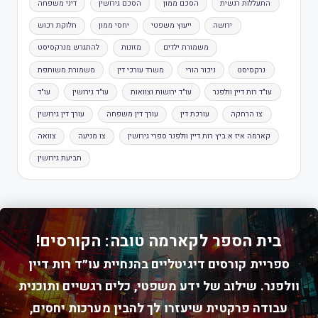
התעללות רגשית
הסכם ממון
הסכם גירושין
דיני משפחה
ירושה
ייעוץ משפטי
יחסי ממון
חלוקת רכוש
משמורת ילדים
מזונות
להתגרש מנרקסיסט
נרקסיסט
ניכור הורי
משרד עורכי דין
משמורת משותפת
עו"ד רות דיין וולפנר
עו"ד ירושות וצוואות
עו"ד גירושין
עו"ד
צו הרחקה
עורכת דין
עורך דין משפחה
עורך דין גירושין
קארמה איז א ביץ רות דיין וולפנר ספרי גירושין
צו מניעה
צוואה
תביעת גירושין
בית הספר לקארמה טובה: הקורסים!
ספריית קורסים דיגיטליים בהנחיית עו״ד רות דיין
וולפנר. שילוב של ידע משפטי, כלים רגשיים ותוכנית
עבודה פרקטית שיעזרו לך להבין מערכות יחסים,