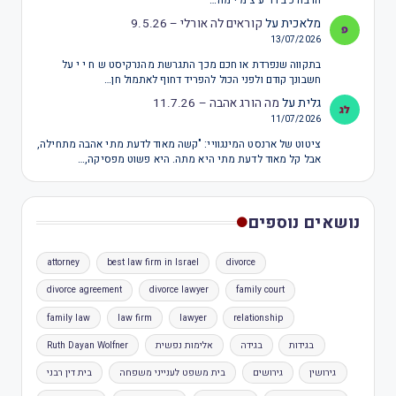
הרבה כ ב ו ד ע צ מ י מה…
מלאכית
על
קוראים לה אורלי – 9.5.26
13/07/2026
בתקווה שנפרדת או חכם מכך התגרשת מהנרקיסט ש ח י י על
חשבונך קודם ולפני הכול להפריד דחוף לאתמול חן…
גלית
על
מה הורג אהבה – 11.7.26
11/07/2026
ציטוט של ארנסט המינגוויי: "קשה מאוד לדעת מתי אהבה מתחילה,
אבל קל מאוד לדעת מתי היא מתה. היא פשוט מפסיקה,…
נושאים נוספים
attorney
best law firm in Israel
divorce
divorce agreement
divorce lawyer
family court
family law
law firm
lawyer
relationship
בגידות
בגידה
אלימות נפשית
Ruth Dayan Wolfner
גירושין
גירושים
בית משפט לענייני משפחה
בית דין רבני