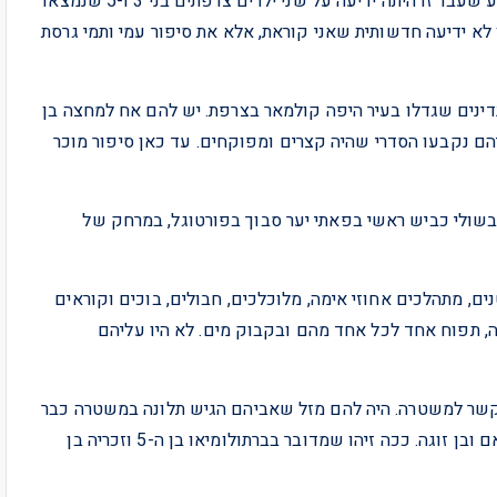
יכולה לפתוח דלת לסיפור שלא מצליח לעזוב אותך. בשבוע שעבר זו היתה ידיעה על שני ילדים צרפתים בני 3 ו-5 שנמצאו
 לא ידיעה חדשותית שאני קוראת, אלא את סיפור עמי ותמי גרסת
מיאו בן ה-5 הם שני אחים בלונדינים שגדלו בעיר היפה קולמאר בצרפת. יש להם אח למחצה בן
יהם נקבעו הסדרי שהיה קצרים ומפוקחים. עד כאן סיפור מוכר
עה 19:30 בערב הם נמצאו בשולי כביש ראשי בפאתי יער סבוך בפורטוגל, במרחק של
ים, מתהלכים אחוזי אימה, מלוכלכים, חבולים, בוכים וקוראים
ה, תפוח אחד לכל אחד מהם ובקבוק מים. לא היו עליהם
שר למשטרה. היה להם מזל שאביהם הגיש תלונה במשטרה כבר
ב-11.5 ומשטרת צרפת הוציאה צו חיפוש אירופאי אחר האם ובן זוגה. ככה זיהו שמדובר בברתולומיאו בן ה-5 וזכריה בן