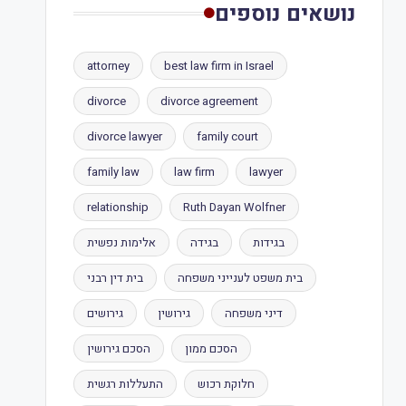
נושאים נוספים
attorney
best law firm in Israel
divorce
divorce agreement
divorce lawyer
family court
family law
law firm
lawyer
relationship
Ruth Dayan Wolfner
בגידות
בגידה
אלימות נפשית
בית משפט לענייני משפחה
בית דין רבני
דיני משפחה
גירושין
גירושים
הסכם ממון
הסכם גירושין
חלוקת רכוש
התעללות רגשית