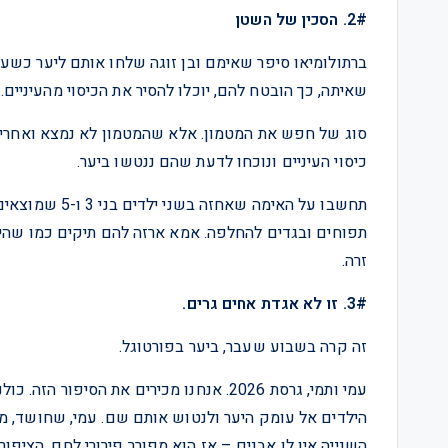
2#. הסכין של השטן
ברתולומיאו סיפר שאימם ובן זוגה שלחו אותם ליער כשע
שאיתה, כך הובטח להם, יוכלו להסיר את הכיסוי מהעיניים.
סוג של חפש את המטמון. אלא שהמטמון לא נמצא ואחרי ש
כיסוי העיניים ונוכחו לדעת שהם ננטשו ביער.
תחשבו על האימה
תפוחים ובגדים להחלפה. אמא ארזה להם תיקים כמו שהיא 
זרה.
3#. זו לא אגדת אחים גרים.
זה קרה בשבוע שעבר, ביער בפורטוגל.
עמי ותמי, גרסת 2026. אנחנו מכירים את הס
הילדים אל עומק היער ולנטוש אותם שם. עמי, שחושד, מ
השנייה אין לו אבנים – אז הוא מפורר פירורי לחם. הציפור