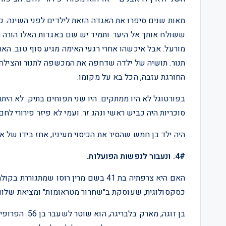
מאות שנים סיפרו את האגדה הזאת לילדים לפני השינה. כ
ששולח אותך אל היער. ותמיד יש שם באגדות האלו הורה ח
מורעל. אבל איכשהו אחרי רגעי האימה מגיע סוף טוב. ה
תנור. תושיה של ילדה שדחפה את המכשפה לתנור והצילה א
החורגת עזבה, הכל בא על מקומו.
בפורטוגל לא היו ממתקים. היו שני תפוחים בתיק. לא הית
סוכריות היה כביש ראשי ונהג זר. ועמי לא פיזר פירורי לחם 
היה ילד בן חמש שהסיר את הכיסוי מעיניו, אחז בידו של 
4#. ונעבור לנפשות הפועלות.
האם היא צרפתיה בת 41 בשם מרין רוסו ש
כסקסולוגית, שעוסקת ב״שחרור מטראומות״ ומציאת שלווה 
בן זוגה, מארק