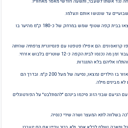
חה נגד אשתו לשעבר, ותשעה חודשי מאסר מאחוריו.
שבועיים עד שנטשו אותם ונעלמו.
ביום חמישי שעבר, כמעט 48 שעות אחרי הנטישה הם נמצאו בבית קפה שטוף שמש במרחק של כ-180 ק״מ מהיער בו
 קרואסונים. הם אפילו פטפטו עם פנסיונרית צרפתיה שהיתה
שם ומשהו בהם עורר את חשדה. היא דיווחה למשטרה וכעבור זמן מה נכנסו לבית הקפה כ-12 שוטרים בלבוש אזרחי.
התלוו אליהם בלא התנגדות.
הם נעצרו במקום ונלקחו בניידת משטרה לבית המשפט באזור בו הילדים נמצאו, נסיעה של מעל 200 ק״מ. ובדרך הם
לא מבינים מילה.
ם הגיעם שבני הזוג סיכמו בינהם ״להסתלבט״ על הפורטוגלים
לכה בשלווה לתא המעצר ושרה שירי כנסיה.
 ומארק נשלח לכלא אחר, ולא ברור עדיין אם הם יועברו