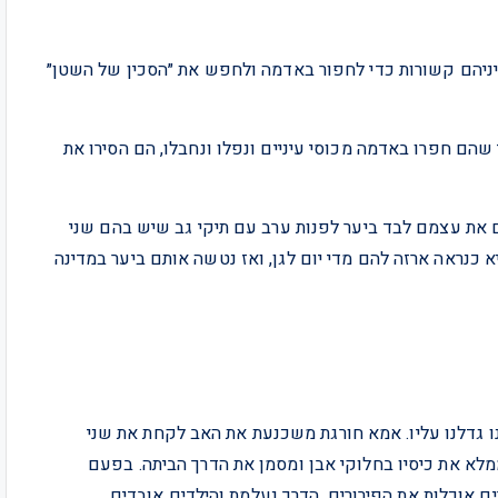
יניהם קשורות כדי לחפור באדמה ולחפש את ״הסכין של השטן״
הם חפרו באדמה מכוסי עיניים ונפלו ונחבלו, הם הסירו את
 שאחזה בשני ילדים בני 3 ו-5 שמוצאים את עצמם לבד ביער לפנות ערב עם תיקי גב שיש בהם שני
כנראה ארזה להם מדי יום לגן, ואז נטשה אותם ביער במדינה
יפור הזה. כולנו גדלנו עליו. אמא חורגת משכנעת את האב לקחת את שני
מלא את כיסיו בחלוקי אבן ומסמן את הדרך הביתה. בפעם
ים אוכלות את הפירורים, הדרך נעלמת והילדים אובדים.