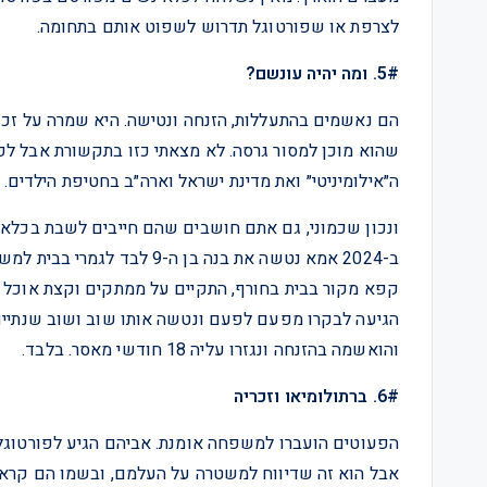
לצרפת או שפורטוגל תדרוש לשפוט אותם בתחומה.
5#. ומה יהיה עונשם?
הם נאשמים בהתעללות, הזנחה ונטישה. היא שמרה על זכות
שהוא מוכן למסור גרסה. לא מצאתי כזו בתקשורת אבל לפי
ה״אילומיניטי״ ואת מדינת ישראל וארה״ב בחטיפת הילדים.
ונכון שכמוני, גם אתם חושבים שהם חייבים לשבת בכל
קפא מקור בבית בחורף, התקיים על ממתקים וקצת אוכל גנ
והואשמה בהזנחה ונגזרו עליה 18 חודשי מאסר. בלבד.
6#. ברתולומיאו וזכריה
הפעוטים הועברו למשפחה אומנת. אביהם הגיע לפורטוגל וא
אבל הוא זה שדיווח למשטרה על העלמם, ובשמו הם קראו 