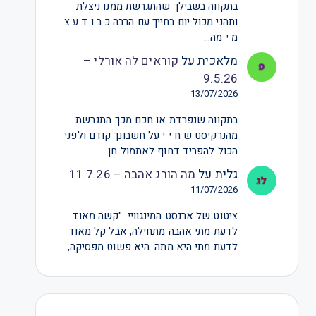
בתקווה בשבילך שהתגרשת ממנו ניצלת
ותהני מכול יום בחייך עם הרבה כ ב ו ד ע צ
מ י מה…
מלאכית
על
קוראים לה אורלי –
9.5.26
13/07/2026
בתקווה שנפרדת או חכם מכך התגרשת
מהנרקיסט ש ח י י על חשבונך קודם ולפני
הכול להפריד דחוף לאתמול חן…
גלית
על
מה הורג אהבה – 11.7.26
11/07/2026
ציטוט של ארנסט המינגוויי: "קשה מאוד
לדעת מתי אהבה מתחילה, אבל קל מאוד
לדעת מתי היא מתה. היא פשוט מפסיקה,…