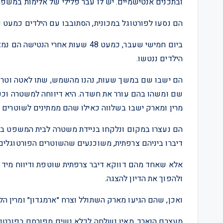
ובתכנים אנטישמיים. יש לו עבר פלילי של אלימות במשפ
הם נסעו לפורטוגל במכונית, הסתובבו עם הילדים כמעט 
הילדים ננטשו.
הם ישבו שם במשך שעות, נהנו מהשמש, שתו לאטה וטרפו
מרין ומארק ישבו בשלווה כאילו שהם ממתינים לשוטרים ו
דיברו ביניהם צרפתית, משוכנעים שהשוטרים הפורטוגלים 
אלא שאחד מהם דווקא דיבר צרפתית שוטפת ודיווח מיד ע
ולהפוך את הדיון להצגה.
ואכן, שהם הגיעו מארק השתולל וצרח ״ארמגדון״ ומרין ה
מעצרם הוארך. מאין נשלחה לכלא נשים מפורסם בפורטוגל