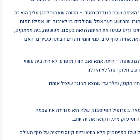
י האימה שבה מוגדרת מאוד – ההורה שאמור להגן עליך הוא זה
ורג ומרושע ויער אפל שהולכים בו לאיבוד. יש אפילו תפוח
אחים גרים עטפו את האימה הזאת בקסם. מכשפה, בית ממתקים,
ת אחיה. סוף טוב. עמי ותמי חוזרים הביתה עשירים, האם
ה מכשפה – היתה אמא ואב חורג מופרע. לא היה בית עשוי
וגם חלוקי נחל לא היו לו.
אחיו הקטן, והלך עד שמצא מבוגר שיציל אותם.
מתגוררת בקולמאר. בפרופיל הפייסבוק שלה היא מגדירה את עצמה
וסיפוק מיני. תקראו את זה שוב.
 בלבריגה, הוא שוטר לשעבר בן 56. הפרופיל שלו בפייסבוק מלא בתיאוריות קונספירציה על סוף העולם