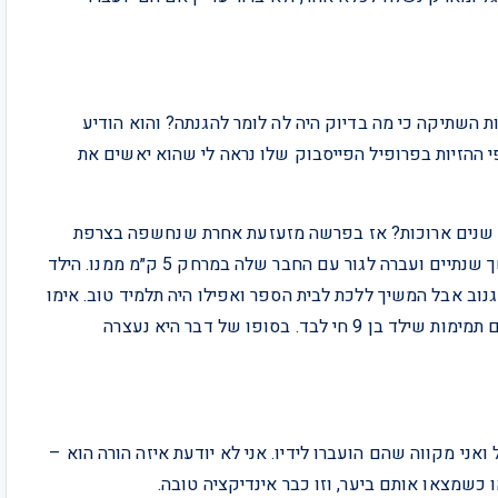
 השתיקה כי מה בדיוק היה לה לומר להגנתה? והוא הודיע
 ההזיות בפרופיל הפייסבוק שלו נראה לי שהוא יאשים את
א שנים ארוכות? אז בפרשה מזעזעת אחרת שנחשפה בצרפת
ב-2024 אמא נטשה את בנה בן ה-9 לבד לגמרי בבית למשך שנתיים ועברה לגור עם החבר שלה במרחק 5 ק״מ ממנו. הילד
וב אבל המשיך ללכת לבית הספר ואפילו היה תלמיד טוב. אימו
הגיעה לבקרו מפעם לפעם ונטשה אותו שוב ושוב שנתיים תמימות שילד בן 9 חי לבד. בסופו של דבר היא נעצרה
ני מקווה שהם הועברו לידיו. אני לא יודעת איזה הורה הוא –
כשמצאו אותם ביער, וזו כבר אינדיקציה טובה.