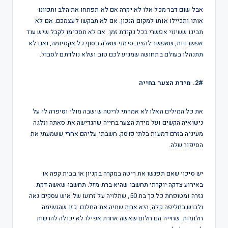
אבל שום דבר מכל אלו לא יקרה אם לא תפתחו את הלב ותכוונו
אותו ותכיילו אותו למקום הנכון. אם לא תבקשו לעצמכם. אם לא
תבינו ששינוי אפשרי בכל נקודת זמן. אם לא תסכימו לקבל שיש עוד
אפשרויות, שאפשר להציב סימני שאלה בסוף כל אקסיומה, ואם לא
תתנהלו בעולם בתחושה שמגיע לכם טוב ושלא נולדתם לסבול.
2#. מידת הצער בחייה
את כל המילים האלו לא אמרתי לריטה שישבה מולי וסיפרה לי על
נישואיה הקשים ועל מידת הצער בחייה שהגדישה את סאתה וזלגה
מעיניה בזרם דמעות בלתי פוסק. חשבתי עליהם אחרי ששמעתי את
הסיפור שלה.
יש סיכוי שאם תפגשו את ריטה במקרה בקניון או בבית קפה או
באירוע צדקה יוקרתי תחשבו שהיא ברת מזל. תחשבו שאשה דקת
גזרה ומטופחת כל כך בת 50, שתלויה על זרועו של איש עסקים נאה
ולבוש בחליפה קלה, היא אחת שחיה את החלום. כזו שהגשימה
חלומות. שחייה הם חלום שאשה אחרת אפילו לא יכולה להרשות