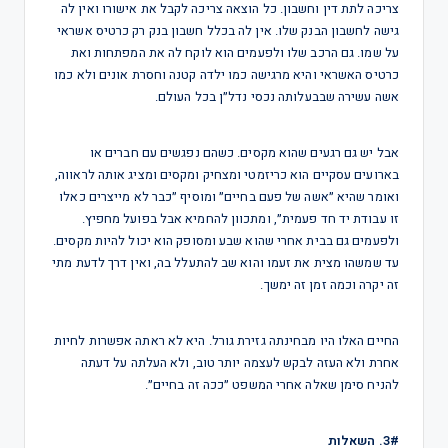
צריכה לתת דין וחשבון. כל הוצאה צריכה לקבל את אישורו ואין לה
גישה לחשבון הבנק שלו. אין לה בכלל חשבון בנק רק כרטיס אשראי
על שמו. גם הרכב שלו ולפעמים הוא לוקח לה את המפתחות ואת
כרטיס האשראי והיא מרגישה כמו ילדה קטנה וחסרת אונים ולא כמו
אשה עשירה שבבעלותה נכסי נדל״ן בכל העולם.
אבל יש גם רגעים שהוא מקסים. כשהם נפגשים עם חברים או
בארועים עסקיים הוא כריזמטי ומצחיק ומקסים ומציג אותה לראווה,
ואומר שהיא ״אשה של פעם בחיים״ ומוסיף ״כבר לא מייצרים כאלו
זו עבודת יד חד פעמית״, ומתכוון להחמיא אבל בפועל מחפיץ.
ולפעמים גם בבית אחרי שהוא שבע ומסופק הוא יכול להיות מקסים.
עד שמשהו מצית את זעמו והוא שב להתעלל בה, ואין דרך לדעת מתי
זה יקרה וכמה זמן זה ימשך.
החיים האלו היו מבחינתה גזירת גורל. היא לא ראתה אפשרות לחיות
אחרת ולא העזה לבקש לעצמה יותר טוב, ולא העלתה על דעתה
להניח סימן שאלה אחרי המשפט ״ככה זה בחיים״.
3#. השאלות