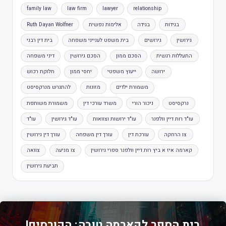
family law
law firm
lawyer
relationship
בגידות
בגידה
אלימות נפשית
Ruth Dayan Wolfner
גירושין
גירושים
בית משפט לענייני משפחה
בית דין רבני
התעללות רגשית
הסכם ממון
הסכם גירושין
דיני משפחה
ירושה
ייעוץ משפטי
יחסי ממון
חלוקת רכוש
משמורת ילדים
מזונות
להתגרש מנרקסיסט
נרקסיסט
ניכור הורי
משרד עורכי דין
משמורת משותפת
עו"ד רות דיין וולפנר
עו"ד ירושות וצוואות
עו"ד גירושין
עו"ד
צו הרחקה
עורכת דין
עורך דין משפחה
עורך דין גירושין
קארמה איז א ביץ רות דיין וולפנר ספרי גירושין
צו מניעה
צוואה
תביעת גירושין
בית הספר לקארמה טובה: הקורסים!