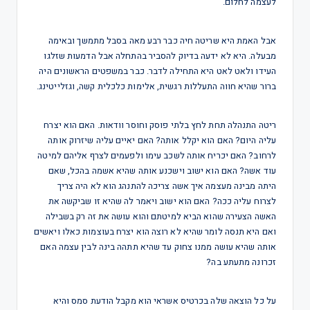
לעצמה לחלום.
אבל האמת היא שריטה חיה כבר רבע מאה בסבל מתמשך ובאימה
מבעלה. היא לא ידעה בדיוק להסביר בהתחלה אבל הדמעות שזלגו
העידו ולאט לאט היא התחילה לדבר. כבר במשפטים הראשונים היה
ברור שהיא חווה התעללות רגשית, אלימות כלכלית קשה, וגזלייטינג.
ריטה התנהלה תחת לחץ בלתי פוסק וחוסר וודאות. האם הוא יצרח
עליה היום? האם הוא יקלל אותה? האם יאיים עליה שיזרוק אותה
לרחוב? האם יכריח אותה לשכב עימו ולפעמים לצרף אליהם למיטה
עוד אשה? האם הוא ישוב וישכנע אותה שהיא אשמה בהכל, שאם
היתה מבינה מעצמה איך אשה צריכה להתנהג הוא לא היה צריך
לצרוח עליה ככה? האם הוא ישוב ויאמר לה שהיא זו שביקשה את
האשה הצעירה שהוא הביא למיטתם והוא עושה את זה רק בשבילה
ואם היא תנסה לומר שהיא לא רוצה הוא יצרח בעוצמות כאלו ויאשים
אותה שהיא עושה ממנו צחוק עד שהיא תתהה בינה לבין עצמה האם
זכרונה מתעתע בה?
על כל הוצאה שלה בכרטיס אשראי הוא מקבל הודעת סמס והיא