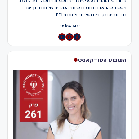
נרחב בעל מומחיות ספציפית בדיני משפחה וירושה. מזה למעלה
מעשור שהמשרד מדורג ברשימת הכוכבים של חברת דן אנד
ברדסטריט ובקבוצת העלית של חברת BDI.
:Follow Me
YouTube
Instagram
השבוע הפודקאסט