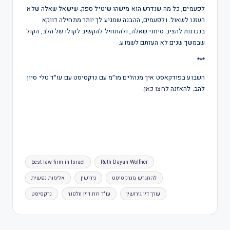
לפעמים, כל מה שנדרש הוא מישהו שיטיל ספק. שישאל שאלה שלא
העזנו לשאול. ולפעמים, ההבנה שמגיע לך יותר מתחילה דווקא
בנכונות להציב סימני שאלה, ולהתחיל להקשיב לקולו של הלב, הקול
שבמשך שנים לא העזתם לשמוע.
***
השבוע בפודקאסט איך מנהלים מו״מ עם נרקסיסט עם עו״ד טלי סיון
להב. להאזנה ל
חצו כאן.
best law firm in Israel
Ruth Dayan Wolfner
להתגרש מנרקסיסט
גירושין
אלימות נפשית
עורך דין גירושין
עו"ד רות דיין וולפנר
נרקסיסט