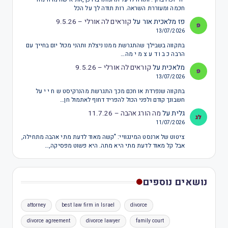
חכמה ומעוררת השראה. רות תודה לך על הכל
פז מלאכית אור
על
קוראים לה אורלי – 9.5.26
13/07/2026
בתקווה בשבילך שהתגרשת ממנו ניצלת ותהני מכול יום בחייך עם
הרבה כ ב ו ד ע צ מ י מה…
מלאכית
על
קוראים לה אורלי – 9.5.26
13/07/2026
בתקווה שנפרדת או חכם מכך התגרשת מהנרקיסט ש ח י י על
חשבונך קודם ולפני הכול להפריד דחוף לאתמול חן…
גלית
על
מה הורג אהבה – 11.7.26
11/07/2026
ציטוט של ארנסט המינגוויי: "קשה מאוד לדעת מתי אהבה מתחילה,
אבל קל מאוד לדעת מתי היא מתה. היא פשוט מפסיקה,…
נושאים נוספים
attorney
best law firm in Israel
divorce
divorce agreement
divorce lawyer
family court