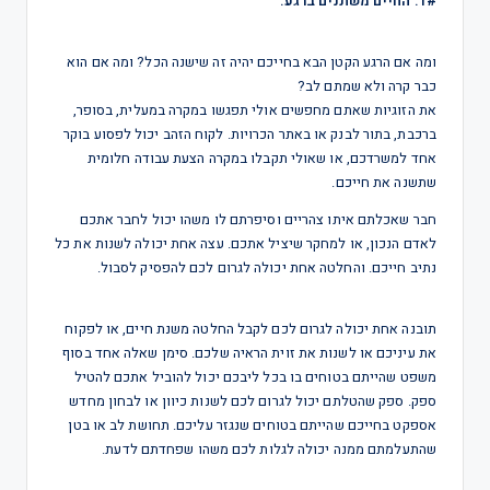
1#. החיים משתנים ברגע.
ומה אם הרגע הקטן הבא בחייכם יהיה זה שישנה הכל? ומה אם הוא
כבר קרה ולא שמתם לב?
את הזוגיות שאתם מחפשים אולי תפגשו במקרה במעלית, בסופר,
ברכבת, בתור לבנק או באתר הכרויות. לקוח הזהב יכול לפסוע בוקר
אחד למשרדכם, או שאולי תקבלו במקרה הצעת עבודה חלומית
שתשנה את חייכם.
חבר שאכלתם איתו צהריים וסיפרתם לו משהו יכול לחבר אתכם
לאדם הנכון, או למחקר שיציל אתכם. עצה אחת יכולה לשנות את כל
נתיב חייכם. והחלטה אחת יכולה לגרום לכם להפסיק לסבול.
תובנה אחת יכולה לגרום לכם לקבל החלטה משנת חיים, או לפקוח
את עיניכם או לשנות את זוית הראיה שלכם. סימן שאלה אחד בסוף
משפט שהייתם בטוחים בו בכל ליבכם יכול להוביל אתכם להטיל
ספק. ספק שהטלתם יכול לגרום לכם לשנות כיוון או לבחון מחדש
אספקט בחייכם שהייתם בטוחים שנגזר עליכם. תחושת לב או בטן
שהתעלמתם ממנה יכולה לגלות לכם משהו שפחדתם לדעת.