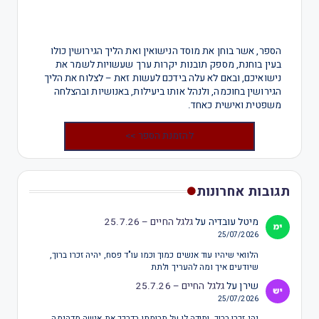
הספר, אשר בוחן את מוסד הנישואין ואת הליך הגירושין כולו
בעין בוחנת, מספק תובנות יקרות ערך שעשויות לשמר את
נישואיכם, ובאם לא עלה בידכם לעשות זאת – לצלוח את הליך
הגירושין בחוכמה, ולנהל אותו ביעילות, באנושיות ובהצלחה
משפטית ואישית כאחד.
להזמנת הספר >>
תגובות אחרונות
מיטל עובדיה
על
גלגל החיים – 25.7.26
25/07/2026
הלוואי שיהיו עוד אנשים כמוך וכמו עו"ד פסח, יהיה זכרו ברוך,
שיודעים איך ומה להעריך ולתת
שירן
על
גלגל החיים – 25.7.26
25/07/2026
יהי זכרו ברוך. ותודה לו על תרומתו בדרכך,את אישה מדהימה