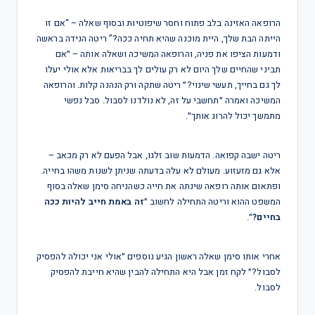
הרופאה האזינה בלב פתוח וחסר שיפוטיות ובסוף שאלה – “אם זו
הייתה הבת שלך, היית מוכנה שהיא תחיה ככה?” ריטה הנידה בראשה
ודמעות הציפו את פניה, והרופאה המשיכה ושאלה אותה – ״אם
תביני שהחיים שלך היום לא רק עולים לך בבריאות אלא אולי יעלו
לך גם בחייך, תעשי שינוי?״ ריטה שתקה ורק הנהנה קלות. והרופאה
המשיכה ואמרה ״תחשבי על זה, לא נולדנו לסבול. סבל נפשי
מתמשך יכול להרוג אותך״.
ריטה ישבה קפואה. הדמעות שוב זלגו, אבל הפעם לא רק מכאב –
אלא גם מזעזוע. מעולם לא עלה בדעתה שניתן לשנות משהו בחייה.
ופתאום אותה רופאה שינתה את חייה כשהניחה סימן שאלה בסוף
המשפט ההוא וריטה התחילה לחשוב ״
זה באמת חייב להיות ככה
בחיים?
״.
אחרי אותו סימן שאלה ראשון הגיע נוספים ״אולי אני יכולה להפסיק
לסבול?״ לקח זמן אבל היא התחילה להבין שהיא חייבת להפסיק
לסבול.