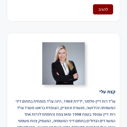
קצת עלי
עו"ד רות דיין-וולפנר, ילידת 1969, הינה עו"ד מומחית בתחום דיני
המשפחה והירושה, מגשרת ונוטריון, העומדת בראש משרד עו״ד
רות דיין שנוסד בשנת 1998 ומאז צמח והתפתח להיות אחד
המשרדים הגדולים בתחום דיני המשפחה, המעסיק צוות משפטי