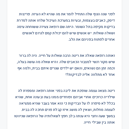
לפני שנה הגוף שלה התחיל לומר את מה שהיא לא העיזה. פריצות
דיסק, כאבים בעצמות, ובעיות במערכת העיכול שלחו אותה לסדרת
בדיקות מקיפה בתל השומר. היתה שם רופאה צעירה ששוחחה עימה
ושאלה שאלות. יש אנשים שיש להם יכולת קסם לגרום לאנשים
אחרים לפתוח בפניהם את הלב.
ואותה רופאה שאלה את ריטה הרבה שאלות על חייה. היה לה ברור
שיש מקור רגשי למצבור הכאבים שלה. והיא שאלה מה עושה בעלה,
וכמה זמן הם נשואים, והאם יש ילדים שגרים איתם בבית, ולמה אף
אחד לא מתלווה אליה לבדיקות?!
ריטה מצאה עצמה שופכת את ליבה בפני אותה רופאה ומספרת לה
שילדיה כרוכים אחרי אביהם ופוחדים ממנו בעת ובעונה אחת, שהיא
בכלל לא סיפרה לו על הבדיקות כי הוא אמר בעבר שהיא ממציאה
לעצמה מחלות, ושאין לה מושג איזו קבלת פנים תחכה לה בבית.
במשך שעה וחצי היא ענתה בלב חפץ לשאלותיה של הרופאה שניווטו
אותה בין שבילי חייה.