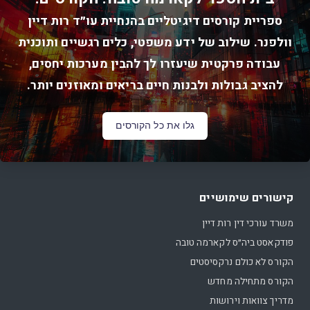
ספריית קורסים דיגיטליים בהנחיית עו״ד רות דיין
וולפנר. שילוב של ידע משפטי, כלים רגשיים ותוכנית
עבודה פרקטית שיעזרו לך להבין מערכות יחסים,
להציב גבולות ולבנות חיים בריאים ומאוזנים יותר.
גלו את כל הקורסים
קישורים שימושיים
משרד עורכי דין רות דיין
פודקאסט ביה״ס לקארמה טובה
הקורס לא כולם נרקסיסטים
הקורס מתחילה מחדש
מדריך צוואות וירושות