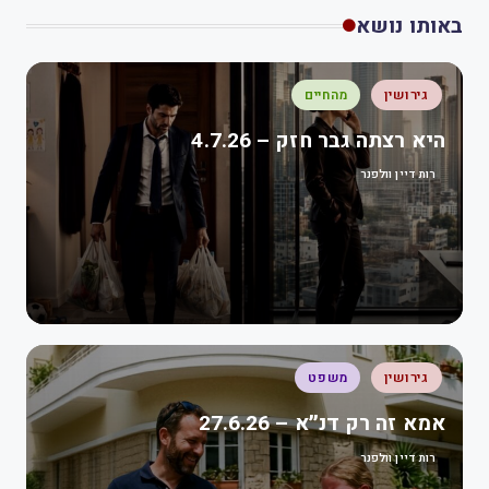
באותו נושא
גירושין
מהחיים
היא רצתה גבר חזק – 4.7.26
רות דיין וולפנר
גירושין
משפט
אמא זה רק דנ״א – 27.6.26
רות דיין וולפנר