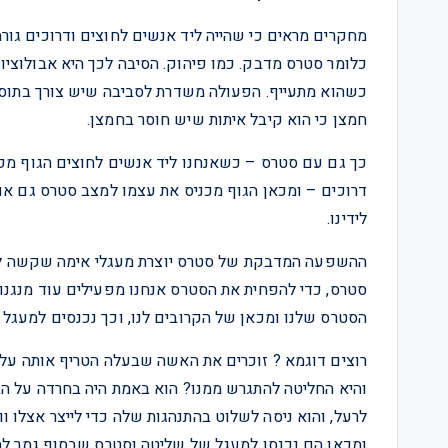
מחקרים מראים כי שהייה ליד אנשים לחוצים ודרוכים גור
כלומר סטרס מדבק. כמו פיהוק. הסיבה לכך היא אבולוציונ
כשהוא מתעייף. הפעולה משדרת לסביבה שיש צורך בתוספת
חמצן כי הוא קיבל איתות שיש חוסר בחמצן.
כך גם עם סטרס – כשאנחנו ליד אנשים לחוצים הגוף מקבל
דרוכים – ומכאן הגוף מכניס את עצמו למצב סטרס גם אם
לידינו.
ההשפעה המדבקת של סטרס יוצרת מעגלי אימה שקשה לצאת
סטרס, כדי להפחית את הסטרס אנחנו מפעילים עוד מנגנונ
הסטרס שלנו ומכאן של הקרובים לנו, וכך נכנסים למעגל 
רוצים דוגמא ? זוכרים את האשה שבעלה הטריף אותה על
והיא החליטה להתגרש ממנו? הוא באמת היה בחרדה על הבר
לרעל, והוא ניסה לשלוט בהתנהגות שלה כדי לייצר אצלו ו
ומכאן הם נכנסו למעגל של שליטה וסטרס שבסוף גמר להם