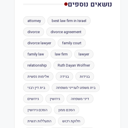
נושאים נוספים
attorney
best law firm in Israel
divorce
divorce agreement
divorce lawyer
family court
family law
law firm
lawyer
relationship
Ruth Dayan Wolfner
בגידות
בגידה
אלימות נפשית
בית משפט לענייני משפחה
בית דין רבני
דיני משפחה
גירושין
גירושים
הסכם ממון
הסכם גירושין
חלוקת רכוש
התעללות רגשית