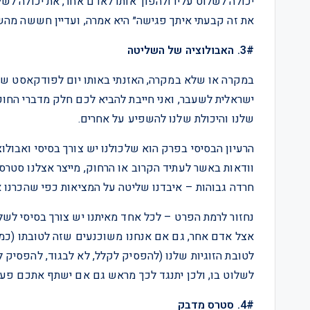
יכולה לשלוט עליו ולהפוך אותו לאדם אחר, את יכולה לש
את זה קבעתי איתך פגישה״ היא אמרה, ועדיין חששה מהשי
3#. האבולוציה של השליטה
במקרה או שלא במקרה, האזנתי באותו יום לפודקאסט של 
ישראלית לשעבר, ואני חייבת להביא לכם חלק מדברי החו
שלנו והיכולת שלנו להשפיע על אחרים.
הרעיון הבסיסי בפרק הוא שלכולנו יש צורך בסיסי ואבולו
וודאות באשר לעתיד הקרוב או הרחוק, מייצר אצלנו סטרס 
חרדה גבוהות – איבדנו שליטה על המציאות כפי שהכרנו א
נחזור לרמת הפרט – לכל אחד מאיתנו יש צורך בסיסי לשלו
אצל אדם אחר, גם אם אנחנו משוכנעים שזה לטובתו (כמו
לטובת הזוגיות שלנו (להפסיק לקלל, לא לבגוד, להפסיק ל
לשלוט בו, ולכן יתנגד לכך מראש גם אם ישתף אתכם פעול
4#. סטרס מדבק