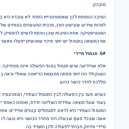
מובהק.
הסיבה הנוספת לכך שאסטרטגיית הפחד לא עובדת היא בגל
למרות שידוע שעישון הורג, מרבית המעשנים בטוחים שלה
הסטטיסטיקה. אחת הסיבות שכן גורמת לנשים להפסיק לע
את התוצאה בתגמול יש יותר סיכוי שאנשים יפעלו מאשר 
6#. תגמול מיידי
אלא שהידיעה שיש תגמול בסוף הפעולה אינה מספיקה. אנח
השוקולד הזו יותר מפתה מתוצאת הדיאטה שאולי נראה בעו
מללכת לחדר כושר כרגע.
כשיש פער בין הפעולה לבין התגמול העתידי, המוטיבציה ל
בעוד שעל תוצאה עתידית השליטה יורדת, ואנחנו כאמור יצ
התגמול העתידי היא לדאוג לתגמולים קטנים ומיידים. אחת
אשה שבכל פעם שבעלה חזר מחדר הכושר היא נגעה לו ב
מיידי וחיזוק חברתי לפעולה ולכן התמיד בה.