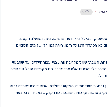
0
להגיב
רדו כמו סטאטיק ובנאל?׳ היא ידעה שהגיעה העת. השאלה הקטנה
 לא הסתדרו ורבו כל הזמן, היתה כמו דלי של מים קפואים
משפחה, חשבתי שאני מקריבה את עצמי עבור הילדים, עד שהבנתי
מדבר אלי והבת שואלת מתי ניפרד. הם מקבלים מודל זוגי חולה
 זה״.
גן נסיעות משפחתיות, הפקות יומולדת וארוחות משפחתיות רבות
קית, סוערת וקיצונית, שומטת את הקרקע באכזריות וצובעת