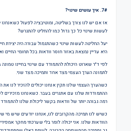
7#. איך עושים שינוי?
אז אם יש לנו צורך בשליטה, ומוטיבציה לפעול כשאנחנו 
לעשות שינוי כל כך גדול כמו להחליט להתגרש?
יעל החליטה לעשות שינוי כשהתגמול עבורה היה יצירת חיים 
היא עדיין נמצאת באזור חוסר וודאות בכל תחומי החיים וא
לפי ד״ר שארוט היכולת להתמודד עם שינוי בחיינו טמונה 
לתמונה הערך העצמי מצד אחד ותמיכה מצד שני.
כשהערך העצמי שלנו תקין אנחנו יכולים להזכיר לנו את ה
ההתמודדות שלנו עם אתגרים בעבר. כשאנחנו מזכירים לע
רמה גבוהה יותר של וודאות בקשר ליכולת שלנו להתמודד ע
כשיש לנו תמיכה מהקרובים לנו, אנחנו יודעים שיש מי ש
הוודאות שלנו. אני יכולה לומר בלי שערכתי מחקר אמפירי
גב ותמיכה מהמשפחה הקרובה, לעומת כאלו שמתמודדים ל