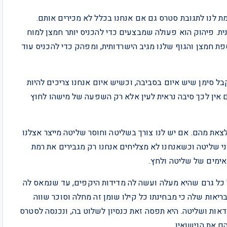
מת לנו לתגובת סטרס גם אם אנחנו בכלל לא מכירים אותם.
ית. פיהוק הוא פעולה שמבצעים כדי להכניס יותר חמצן למוח
 חמצן והגוף שלנו מגיב הישרדותית, ומפהק כדי להכניס עוד
 סימן שיש איום בסביבה, וכשיש איום אנחנו צריכים להיות
 אין לכך סיבה נראית לעין אלא רק השפעה של מישהו לחוץ
 מהם. אם יש לנו צורך בשליטה וחוסר שליטה מייצר אצלנו
י שליטה וכשאנחנו לא מצליחים אנחנו רק מגבירים את רמת
אימים של שליטה ולחץ.
 כל גרם שהיא מעלה ועשה לה מדידות היקפים, עד שנמאס לה
יאות שלה כי מבחינתו כל קילו שומן זה מחלה וסוכר שווה
ודאות ושליטה. היא תפסה זאת כנסיון לשלוט בה, ונכנסה לסטרס
 את הנישואין.