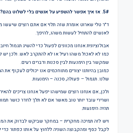
5#. אז איך אפשר להשפיע על אנשים בלי לשלוט בהם?
ד״ר טלי שארוט אומרת שזה תלוי אם אתם רוצים שיעשו מ
לאנשים להתחיל לעשות משהו, להיפך.
אבולוציונית אנחנו מכוונים לפעול כדי להשיג תגמול חיוב
כמו לא לאכול משהו רעיל או לא להתקרב לאש. ולכן יש לנו
שמקשר בין הימנעות לבין סכנות ודברים רעים.
כמובן בהיותנו יצורים מתוחכמים אנו יכולים לעקוף את הח
שלנו. תגמול – פעולה, סכנה – הימנעות.
ולכן, אם אנחנו רוצים שמישהו יפעל אנחנו צריכים להאיר
ושרירי עובד יותר טוב מאשר אם לא תלך לחדר כושר תמ
תהיה הימנעות.
ויש לזה תמיכה מחקרית – במחקר שביקש לבדוק את המוט
לקבל כסף ומהקבוצה השניה ללחוץ על אותו כפתור כדי ל