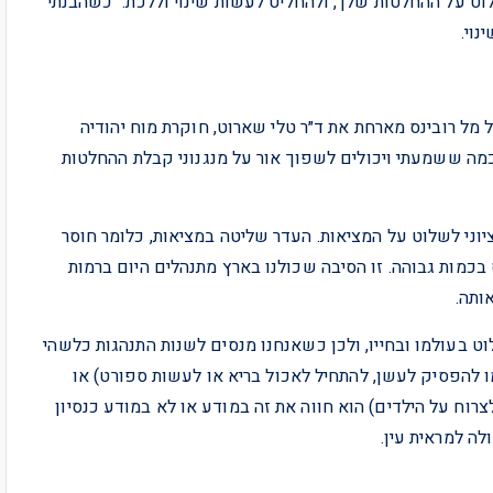
לוט על ההחלטות שלך, ולהחליט לעשות שינוי וללכת. ״כשהבנתי
נוי.
מל רובינס מארחת את ד״ר טלי שארוט, חוקרת מוח יהודיה
כמה ששמעתי ויכולים לשפוך אור על מנגנוני קבלת ההחלטות
ציוני לשלוט על המציאות. העדר שליטה במציאות, כלומר חוסר
בכמות גבוהה. זו הסיבה שכולנו בארץ מתנהלים היום ברמות
ותה.
ט בעולמו ובחייו, ולכן כשאנחנו מנסים לשנות התנהגות כלשהי
 להפסיק לעשן, להתחיל לאכול בריא או לעשות ספורט) או
צרוח על הילדים) הוא חווה את זה במודע או לא במודע כנסיון
ה למראית עין.