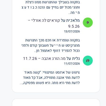
בתקווה בשבילך שהתגרשת ממנו ניצלת
ותהני מכול יום בחייך עם הרבה כ ב ו ד ע צ
מ י מה…
מלאכית
על
קוראים לה אורלי –
9.5.26
13/07/2026
בתקווה שנפרדת או חכם מכך התגרשת
מהנרקיסט ש ח י י על חשבונך קודם ולפני
הכול להפריד דחוף לאתמול חן…
גלית
על
מה הורג אהבה – 11.7.26
11/07/2026
ציטוט של ארנסט המינגוויי: "קשה מאוד
לדעת מתי אהבה מתחילה, אבל קל מאוד
לדעת מתי היא מתה. היא פשוט מפסיקה,…