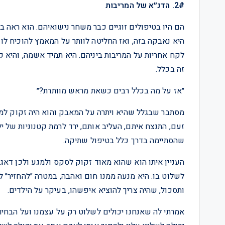
2#. הדנ״א של המריבות
הם היו בטיפולים זוגיים כבר משחר נישואיהם. הוא ראה ב
היא נאבקה בזה, ואז החליטה לוותר על המאמץ להוכיח לו ש
לקח אחריות על המריבות ביניהם. היא תמיד אשמה, והיא
זה בכלל.
״אז על מה בכלל רבים כשאת מראש מוותרת?״
מסתבר שבגלל שהיא ויתרה על המאבק והוא היה זקוק למי
זעם, התנצח איתם, העליב אותם, ירד לרמת קטנוניות של 
שהסתיימה בדרך כלל בטיפול שתיקה.
העניין איתו הוא שהוא מאוד זקוק לסקס ולמגע ולכן דאג
לשלוט בו. היא מנעה ממנו חום ואהבה, במטרה ״להחזיר״ לו
ותסכול, שהיה צריך להוציא איפשהו, בעיקר על הילדים.
אמרתי לה שאנחנו יכולים לשלוט רק על עצמנו ועל הבחירו