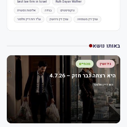
best law firm in Israel
Ruth Dayan Wolfner
נרקסיסטים
בגידה
אלימות נפשית
עורך דין משפחה
עורך דין גירושין
עו"ד רות דיין וולפנר
באותו נושא
גירושין
מהחיים
היא רצתה גבר חזק – 4.7.26
רות דיין וולפנר