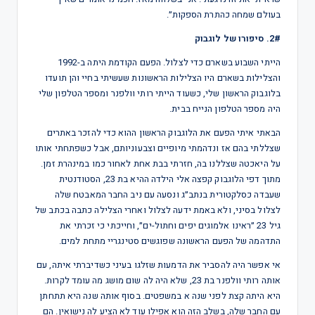
בעולם שמחה כהתרת הספקות״.
2#. סיפורו של לוגבוק
הייתי השבוע בשארם כדי לצלול. הפעם הקודמת היתה ב-1992
והצלילות בשארם היו הצלילות הראשונות שעשיתי בחיי והן תועדו
בלוגבוק הראשון שלי, כשעוד הייתי רותי וולפנר ומספר הטלפון שלי
היה מספר הטלפון הנייח בבית.
הבאתי איתי הפעם את הלוגבוק הראשון ההוא כדי להזכר באתרים
שצללתי בהם אז ונדהמתי מיופיים וצבעוניותם, אבל כשפתחתי אותו
על היאכטה שצללנו בה, חזרתי בבת אחת לאחור כמו במינהרת זמן.
מתוך דפי הלוגבוק קפצה אלי הילדה ההיא בת 23, הסטודנטית
שעבדה כסלקטורית בנתב״ג ונסעה עם ניב החבר המאבטח שלה
לצלול בסיני, ולא באמת ידעה לצלול ואחרי הצלילה כתבה בכתב של
גיל 23 ״ראינו אלמוגים יפים וחתול-ים״, וחייכתי כי זכרתי את
התדהמה של הפעם הראשונה שפוגשים סטינגריי מתחת למים.
אי אפשר היה להסביר את הדמעות שזלגו בעיני כשדיברתי איתה, עם
אותה רותי וולפנר בת 23, שלא היה לה שום מושג מה עומד לקרות.
היא היתה קצת לפני שנה א במשפטים. בסוף אותה שנה היא תתחתן
עם החבר שלה, בשלב הזה הוא אפילו עוד לא הציע לה נישואין. הם