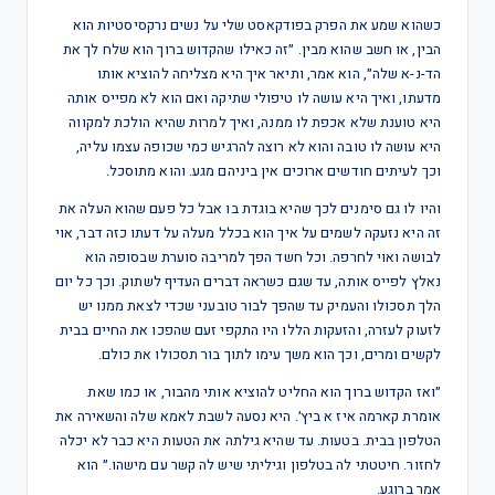
כשהוא שמע את הפרק בפודקאסט שלי על נשים נרקסיסטיות הוא
הבין, או חשב שהוא מבין. ״זה כאילו שהקדוש ברוך הוא שלח לך את
הד-נ-א שלה״, הוא אמר, ותיאר איך היא מצליחה להוציא אותו
מדעתו, ואיך היא עושה לו טיפולי שתיקה ואם הוא לא מפייס אותה
היא טוענת שלא אכפת לו ממנה, ואיך למרות שהיא הולכת למקווה
היא עושה לו טובה והוא לא רוצה להרגיש כמי שכופה עצמו עליה,
וכך לעיתים חודשים ארוכים אין ביניהם מגע. והוא מתוסכל.
והיו לו גם סימנים לכך שהיא בוגדת בו אבל כל פעם שהוא העלה את
זה היא נזעקה לשמים על איך הוא בכלל מעלה על דעתו כזה דבר, אוי
לבושה ואוי לחרפה. וכל חשד הפך למריבה סוערת שבסופה הוא
נאלץ לפייס אותה, עד שגם כשראה דברים העדיף לשתוק. וכך כל יום
הלך תסכולו והעמיק עד שהפך לבור טובעני שכדי לצאת ממנו יש
לזעוק לעזרה, והזעקות הללו היו התקפי זעם שהפכו את החיים בבית
לקשים ומרים, וכך הוא משך עימו לתוך בור תסכולו את כולם.
״ואז הקדוש ברוך הוא החליט להוציא אותי מהבור, או כמו שאת
אומרת קארמה איז א ביץ׳. היא נסעה לשבת לאמא שלה והשאירה את
הטלפון בבית. בטעות. עד שהיא גילתה את הטעות היא כבר לא יכלה
לחזור. חיטטתי לה בטלפון וגיליתי שיש לה קשר עם מישהו.״ הוא
אמר ברוגע.