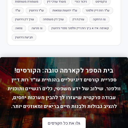
נרקסיסט
ניכור הורי
משרד עורכי דין
משמורת משותפת
עו"ד רות דיין וולפנר
עו"ד ירושות וצוואות
עו"ד גירושין
עו"ד
צו הרחקה
עורכת דין
עורך דין משפחה
עורך דין גירושין
קארמה איז א ביץ רות דיין וולפנר ספרי גירושין
צו מניעה
צוואה
תביעת גירושין
בית הספר לקארמה טובה: הקורסים!
ספריית קורסים דיגיטליים בהנחיית עו״ד רות דיין
וולפנר. שילוב של ידע משפטי, כלים רגשיים ותוכנית
עבודה פרקטית שיעזרו לך להבין מערכות יחסים,
להציב גבולות ולבנות חיים בריאים ומאוזנים יותר.
גלו את כל הקורסים