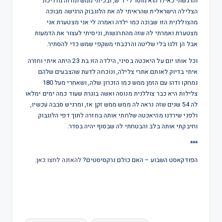
והרגשתי כאילו הוא מוסר לי ד״ש, ובכיתי ממש ומרוה מדריכת
הצלילה הישראלית שהראיתי לה את הלוגבוק הרגישה מבוכה
מהצוללנית הזו שבוכה כמו ילדה ואמרה לי אני מצטערת אני
מצטערת ואמרתי לה שזה מהתרגשות, וניסיתי לעצור את הדמעות
אבל הן זלגו בלי שליטה והרכבתי משקפי שמש כדי להסתיר.
וכל אותו יום על היאכטה בסיני, הילדה הזו בת 23 היתה איתי וחזרה
איתי בדיוק לאותם אתרי צלילה, ונוכחה לדעת שהצבעים שלהם
נמחקו ודהו עם הזמן ממש כמו הזכרון שלה, ושאחרי מעל 180
צלילות היא כבר צוללנית מנוסה ואשה בוגרת שעוד כמה ימים ימלאו
לה 54 שנים שזה נראה לה ממש ממש זקן אז, ומרגיש סבבה עכשיו,
ולפני שירדנו מהיאכטה שלחתי אותה בחזרה לתוך דפי הלוגבוק
וחיבקתי אותה בלב והבטחתי לה שבסוף יהיה בסדר.
***
הפודקאסט השבוע – האם כולם נרקסיסטים?
להאזנה לחצו כאן.