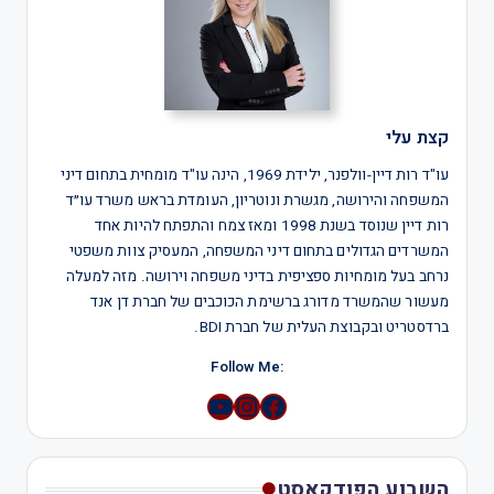
קצת עלי
עו"ד רות דיין-וולפנר, ילידת 1969, הינה עו"ד מומחית בתחום דיני
המשפחה והירושה, מגשרת ונוטריון, העומדת בראש משרד עו״ד
רות דיין שנוסד בשנת 1998 ומאז צמח והתפתח להיות אחד
המשרדים הגדולים בתחום דיני המשפחה, המעסיק צוות משפטי
נרחב בעל מומחיות ספציפית בדיני משפחה וירושה. מזה למעלה
מעשור שהמשרד מדורג ברשימת הכוכבים של חברת דן אנד
ברדסטריט ובקבוצת העלית של חברת BDI.
:Follow Me
YouTube
Instagram
השבוע הפודקאסט