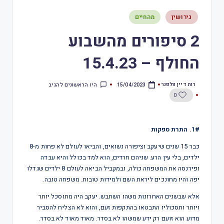
גירושין
מהחיים
2 סיפורים מהשבוע
החולף – 15.4.23
רות דיין וולפנר
היו הראשונים להגיב
15/04/2023
0
1#. התרת ספקות
כבר 15 שנים שיעקב וציפורה נשואים, והביאו לעולם לא פחות מ-8
ילדים, בלי עין הרע. שניהם חרדים, הוא למד בכולל והיא עבדה
ופירנסה את המשפחה כולה, ובמקביל הביאה לעולם 8 ילדים שגדלו
יפה והיו מחונכים ליראת השם ולמידות טובות. משפחה טובה.
אלא שבשנים האחרונות משהו השתבש. יעקב היה מתוסכל יותר
ויותר ותסכוליו התבטאו בהתקפות זעם, והוא לא הצליח להסביר
מדוע הוא זועם רק ידע שמשהו לא בסדר. מאוד מאוד לא בסדר.