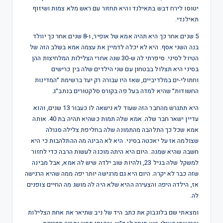
יטוסו לירח דבש בתאילנד והיא תחזור עם ראש מלא צמות ושיזוף
תאילנדי.
5 שנים אחר כך היא תהיה אמא של אופיר, ו-8 שנים אחר כך יוולד
בנה השני אסף. היא לא יכלה לדמיין את עצמה אמא בשלב הזה של
הטיול לסיני. סיפרתי לה ש-30 שנה אחרי הצלילות המלחיצות ההן
בסיני היא תצלול בבטחון עם שני הילדים שלה בין כרישים
וחתולי-ים במלדיביים, שאז היו עבורה רק יעד ברשימת ״המדינות
החשודות״ שהיא למדה בעל פה בקורס סלקטורים בנתב״ג.
היא תתגרש מהחבר הזה שעוד לא נישאה לו כעבור 13 שנים, והוא
עדיין ישאר חבר שלה. אמא שלה תמות כשהיא תהיה בת 40. אותה
אמא שכל כך התלהבה מהתמונה שלה בחליפת צלילה סגולה
שצולמה אז על יאכטה בסיני. היא לא הבינה מה ההתלהבות כי היא
חשבה שהיא שמנה. היום היא היתה מוכנה לעשות הרבה כדי לחזור
למשקל שלה בגיל 23, ולהיות שוב ילדה שיש לה אמא, אבל מבינה
שזה כבר לא יקרה. היום היא גם מרגישה יותר יפה ממה שהיא הרגישה
אז, הילדה היפה והצעירה ההיא שלא היה לה מושג מה החיים צופנים
לה.
ומצאתי שם בלוגבוק את כתב היד של ניב שתיאר את אחת הצלילות