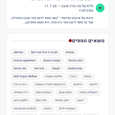
גלית
על
מה הורג אהבה – 11.7.26
11/07/2026
ציטוט של ארנסט המינגוויי: "קשה מאוד לדעת מתי אהבה מתחילה,
אבל קל מאוד לדעת מתי היא מתה. היא פשוט מפסיקה,…
נושאים נוספים
attorney
best law firm in Israel
divorce
divorce agreement
divorce lawyer
family court
family law
law firm
lawyer
relationship
בגידות
בגידה
אלימות נפשית
Ruth Dayan Wolfner
גירושין
גירושים
בית משפט לענייני משפחה
בית דין רבני
התעללות רגשית
הסכם ממון
הסכם גירושין
דיני משפחה
ירושה
ייעוץ משפטי
יחסי ממון
חלוקת רכוש
משמורת ילדים
מזונות
להתגרש מנרקסיסט