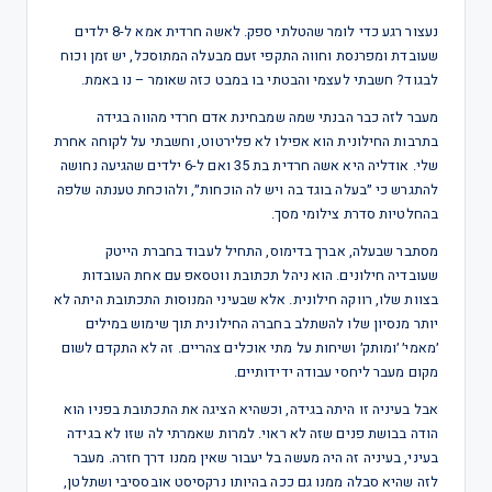
נעצור רגע כדי לומר שהטלתי ספק. לאשה חרדית אמא ל-8 ילדים
שעובדת ומפרנסת וחווה התקפי זעם מבעלה המתוסכל, יש זמן וכוח
לבגוד? חשבתי לעצמי והבטתי בו במבט כזה שאומר – נו באמת.
מעבר לזה כבר הבנתי שמה שמבחינת אדם חרדי מהווה בגידה
בתרבות החילונית הוא אפילו לא פלירטוט, וחשבתי על לקוחה אחרת
שלי. אודליה היא אשה חרדית בת 35 ואם ל-6 ילדים שהגיעה נחושה
להתגרש כי ״בעלה בוגד בה ויש לה הוכחות״, ולהוכחת טענתה שלפה
בהחלטיות סדרת צילומי מסך.
מסתבר שבעלה, אברך בדימוס, התחיל לעבוד בחברת הייטק
שעובדיה חילונים. הוא ניהל תכתובת ווטסאפ עם אחת העובדות
בצוות שלו, רווקה חילונית. אלא שבעיני המנוסות התכתובת היתה לא
יותר מנסיון שלו להשתלב בחברה החילונית תוך שימוש במילים
׳מאמי׳ ׳ומותק׳ ושיחות על מתי אוכלים צהריים. זה לא התקדם לשום
מקום מעבר ליחסי עבודה ידידותיים.
אבל בעיניה זו היתה בגידה, וכשהיא הציגה את התכתובת בפניו הוא
הודה בבושת פנים שזה לא ראוי. למרות שאמרתי לה שזו לא בגידה
בעיני, בעיניה זה היה מעשה בל יעבור שאין ממנו דרך חזרה. מעבר
לזה שהיא סבלה ממנו גם ככה בהיותו נרקסיסט אובססיבי ושתלטן,