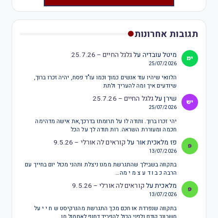
תגובות אחרונות
מיטל עובדיה
על
גלגל החיים – 25.7.26
25/07/2026
הלוואי שיהיו עוד אנשים כמוך וכמו עו"ד פסח, יהיה זכרו ברוך,
שיודעים איך ומה להעריך ולתת
שירן
על
גלגל החיים – 25.7.26
25/07/2026
יהי זכרו ברוך. ותודה לו על תרומתו בדרכך,את אישה מדהימה
חכמה ומעוררת השראה. רות תודה לך על הכל
פז מלאכית אור
על
קוראים לה אורלי – 9.5.26
13/07/2026
בתקווה בשבילך שהתגרשת ממנו ניצלת ותהני מכול יום בחייך עם
הרבה כ ב ו ד ע צ מ י מה…
מלאכית
על
קוראים לה אורלי – 9.5.26
13/07/2026
בתקווה שנפרדת או חכם מכך התגרשת מהנרקיסט ש ח י י על
חשבונך קודם ולפני הכול להפריד דחוף לאתמול חן…