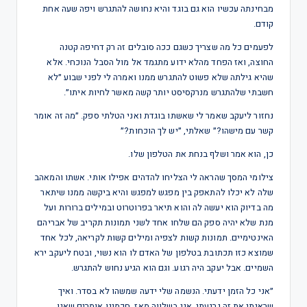
מבחינתה עכשיו הוא גם בוגד והיא נחושה להתגרש ויפה שעה אחת
קודם.
לפעמים כל מה שצריך כשגם ככה סובלים זה רק דחיפה קטנה
החוצה, ואז הפחד מהלא ידוע מתגמד אל מול הסבל הנוכחי. אלא
שהיא גילתה שלא פשוט להתגרש ממנו ואמרה לי לפני שבוע ״לא
חשבתי שלהתגרש מנרקסיסט יותר קשה מאשר לחיות איתו״.
נחזור ליעקב שאמר לי שאשתו בוגדת ואני הטלתי ספק. ״מה זה אומר
קשר עם מישהו?״ שאלתי, ״יש לך הוכחות?״
כן, הוא אמר ושלף בנחת את הטלפון שלו.
צילומי המסך שהראה לי הצליחו להדהים אפילו אותי. אשתו והמאהב
שלה לא יכלו להתאפק בין מפגש למפגש והיא ביקשה ממנו שיתאר
מה בדיוק הוא יעשה לה והוא תיאר בפרוטרוט ובמילים ברורות ועל
מנת שלא יהיה ספק הם שלחו אחד לשני תמונות תקריב של אבריהם
האינטימיים. תמונות קשות לצפיה ומילים קשות לקריאה, לכל אחד
שמוצא כזו תכתובת בטלפון של האדם לו הוא נשוי, ובטח ליעקב ירא
השמיים. אבל יעקב היה רגוע. וגם הוא הגיע נחוש להתגרש.
״אני כל הזמן ידעתי. הנשמה שלי ידעה שמשהו לא בסדר. ואיך
שראיתי את זה נרגעתי. אני בשלווה מאז. חכמינו אומרים שאין