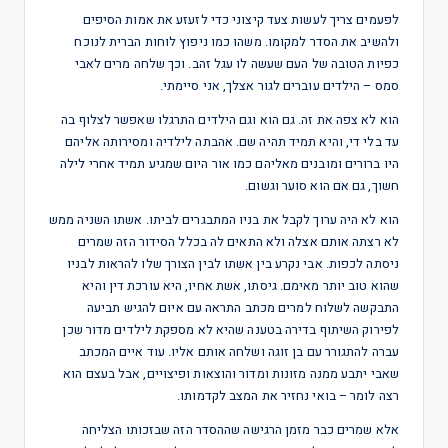
לפעמים צריך לעשות צעד קיצוני כדי לזעזע את אמות הסיפים
ולהשיב את הסדר למקומו. משהו כמו ניפוץ לוחות הברית לנוכח
כפיות הטובה של העם שעשה לו עגל זהב. וכך שלחה מרים לאבי
סמס – הילדים עוברים לגור אצלך, אני סיימתי.
הוא לא צפה את זה. גם הוא וגם הילדים התרגלו שאפשר לצלוף בה
עד בלי די, והיא תמיד תהיה שם. אהבתה לילדיה ומסירותה אליהם
היו ברורים ומובנים מאליהם כמו אור היום שמגיע תמיד אחרי לילה
חשוך, גם אם הוא סוער וגשום.
הוא לא היה ערוך לקבל את בניו המתבגרים לביתו. אשתו השניה ממש
לא רצתה אותם אצלה ולא התאים לה בכלל הסידור הזה שמרים
ניסתה לכפות. אבי נקרע בין אשתו לבין הצורך שלו להראות לבניו
שהוא טוב יותר מאימם. גיסתו, אשת אחיו, היא עורכת דין והיא
התבקשה לשלוח למרים מכתב התראה עם איום להגיש תביעה
לפירוק השיתוף בדירה בטענה שהיא לא מספקת לילדים מדור שכן
עברה להתגורר עם בן זוגה ושלחה אותם אליו. עוד איים המכתב
שאבי יתבע ממנה מזונות ומדור והוצאות ופיצויים, אבל בעצם הוא
רצה לומר – בואי נחזיר את המצב לקדמותו.
אלא שמרים כבר מזמן הרגישה שההסדר הזה שבזכותו הצליחה