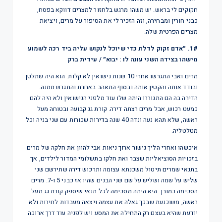
חקוקים לי בראש. יש משהו מרגש בלחזור למצרים דווקא בפסח,
כבני חורין ומבחירה, וזה הזכיר לי את הסיפור על מרים, ויציאת
מצרים הפרטית שלה.
1#. ״אדם זקוק לדלת כדי שיוכל לנקוש עליה ביד רכה לשמוע
מישהו בצידה השני עונה לו : יבוא״ / עידית ברק
מרים ואבי התגרשו אחרי 10 שנות נישואין לא קלות. הוא היה שתלטן
ובודד אותה והקטין אותה ובסוף התאהב באחרת והתגרש ממנה.
הדירה בה הם התגוררו היתה שלו עוד מלפני הנישואין ולא היה להם
כמעט רכוש, אבל מרים רצתה דירה. קורת גג קבועה ובטוחה מעל
ראשה, שלא תהא נעה ונדה 40 שנה בדירות שכורות עם שני בניה וכל
מטלטליה.
איכשהו ואחרי הליך גישור ארוך ניאות אבי להוון את חלקה של מרים
בזכויות הסוציאליות שצבר ואת חלקו בתשלומי המדור לילדים, אך
בתנאי שמרים תיטול משכנתא עצומה ותרכוש דירה שתירשם שני
שליש על שמה ושליש על שם שני הבנים שהיו אז כבני 5 ו-7. מרים
הסכימה כמובן. היא היתה מסכימה לכל תנאי שיספק קורת גג מעל
ראשה, משוכנעת שבכך גאלה את עצמה ויצאה מעבדות לחירות ולא
יודעת שהיא בעצם רק התחילה את המסע ויש לפניה עוד דרך ארוכה