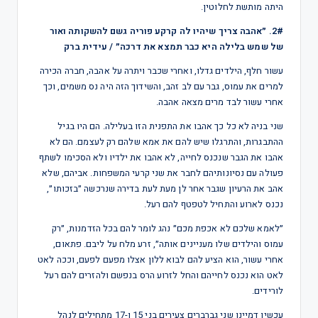
היתה מותשת לחלוטין.
2#. ״אהבה צריך שיהיו לה קרקע פוריה גשם להשקותה ואור
של שמש בלילה היא כבר תמצא את דרכה״ / עידית ברק
עשור חלף, הילדים גדלו, ואחרי שכבר ויתרה על אהבה, חברה הכירה
למרים את עמוס, גבר עם לב זהב, והשידוך הזה היה נס משמים, וכך
אחרי עשור לבד מרים מצאה אהבה.
שני בניה לא כל כך אהבו את התפנית הזו בעלילה. הם היו בגיל
ההתבגרות, והתרגלו שיש להם את אמא שלהם רק לעצמם. הם לא
אהבו את הגבר שנכנס לחייה, לא אהבו את ילדיו ולא הסכימו לשתף
פעולה עם נסיונותיהם לחבר את שני קרעי המשפחות. אביהם, שלא
אהב את הרעיון שגבר אחר לן מעת לעת בדירה שנרכשה ״בזכותו״,
נכנס לארוע והתחיל לטפטף להם רעל.
״לאמא שלכם לא אכפת מכם״ נהג לומר להם בכל הזדמנות, ״רק
עמוס והילדים שלו מעניינים אותה״, זרע מלח על ליבם. פתאום,
אחרי עשור, הוא הציע להם לבוא ללון אצלו מפעם לפעם, וככה לאט
לאט הוא נכנס לחייהם והחל לזרוע הרס בנפשם ולהזרים להם רעל
לורידים.
עכשיו דמיינו שני גברברים צעירים בני 15 ו-17 מתחילים לנהל