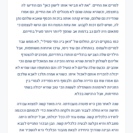
למרים את החיים. ״את לא תביאי אותו לישון כאן״ הם הודיעו לה
בחוצפה, וכשהיא ענתה שהם לא מנהלים לה את החיים, הם אמרו
שהדירה גם שלהם, שהיא קנתה אותה בזכות הכסף שאבא שלהם נתן
לה, ושיש להם זכות לקבוע. את עזות המצח הזו הם הרשו לעצמם כי
פתאום היה להם גב בדמות אב שהפך ליותר ויותר פעיל בחייהם.
כמו במקרים רבים, החלום של ״וואן ביג הפי פמילי״, לא ממש עבד
למרים ולעמוס. בהתחלה הם עוד ניסו, ערכו ארוחות משותפות, אבל
הילדים שלה הצביעו ברגליים ונותרו בחדריהם, מסרבים להצטרף
אליהם לשולחן למרות שהיא טרחה והכינה את המאכלים שהם הכי
אוהבים. הכעס שלה עליהם לא הועיל לה והם התחצפו וענו שהיא לא
יכולה להכריח אותם לאכול איתו. כשהיא אמרה תלכו לאבא שלכם
הם אמרו שזו גם הדירה שלהם. ולבסוף היא הפרידה לגמרי בין
הזוגיות לאימהות והשתדלה לעשות הכי טוב שהיא יכולה בשתי
החזיתות, אבל הרגישה בכלא.
שנה לאחר מכן היא פוטרה מעבודתה. היה מאוד קשה למצוא עבודה
חדשה והיא החלה לצבור חובות ולקחה הלוואות כדי לכסותם ונכנסה
לחרדה כלכלית קשה. עמוס עזר לה ככל יכולתו, אבל יכולתו היתה
מוגבלת והיא נקלעה לבעיה כלכלית קשה. הבן הבכור התגייס לצבא
והיא הבינה שהדרך היחידה לצאת מהבור הכלכלי היא להשכיר את