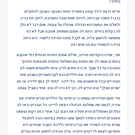
במדבר.
מרים רכשה דירה קטנה באשדוד ומאז נאבקה. נאבקה להתקיים
בכבוד משכר עבודתה, להיות אמא טובה ומעורבת, לחנך את בניה,
ולשלם את המשכנתא הגדולה שנטלה על עצמה. שום דבר לא הלך
לה בקלות בחיים. היתה לה אמנם משפחה אוהבת אבל לא כזו
שאפשר להישען עליה, או לקבל ממנה תמיכה כלשהי. היא היתה
צריכה להסתדר עם מה שיש וזהו.
אבי, שהיה נרקסיסט מורכב, שילם אמנם מזונות זעומים כפי שנקבע
בהסכם ועשה לה את המוות עם תשלומי מחצית מהוצאות החינוך
והתווכח על כל שקל. זה היה מתיש לריב איתו ולפעמים פשוט לא
היה לה כוח והיא ויתרה. את הילדים הוא לקח פעמיים בשבוע אחר
הצהריים ובכל סופשבוע שני. בלי לינה. ״נתתי לך כסף לדירה אז הם
ישנים אצלך״ הוא הודיע לה, וכך לא היה לה ערב אחד בשביל עצמה.
מדי פעם אחייניתה עשתה בייביסיטר על הילדים ומרים איפרה את
עיניה, לבשה את שמלתה הכחולה ויצאה לדייט. כל הגברים נראו לה
נצלנים ואומללים והיא פסלה את רובם כבר אחרי כמה דקות ועשתה
מאמצים להיות נחמדה למשך שעה נוספת בסיומה נהגה להתנצל
שהיא צריכה לשחרר את הבייביסיטר וללכת. כעבור שנתיים היא
הפסיקה לצאת לדייטים וויתרה. צריך אנרגיה לחפש זוגיות ומרים