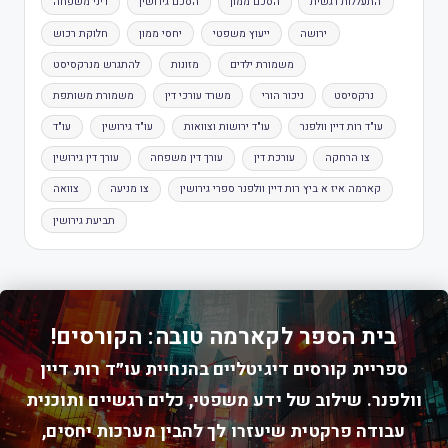
התעללות רגשית
הסכם ממון
הסכם גירושין
דיני משפחה
ירושה
ייעוץ משפטי
יחסי ממון
חלוקת רכוש
משמורת ילדים
מזונות
להתגרש מנרקסיסט
נרקסיסט
ניכור הורי
משרד עורכי דין
משמורת משותפת
עו"ד רות דיין וולפנר
עו"ד ירושות וצוואות
עו"ד גירושין
עו"ד
צו הרחקה
עורכת דין
עורך דין משפחה
עורך דין גירושין
קארמה איז א ביץ רות דיין וולפנר ספרי גירושין
צו מניעה
צוואה
תביעת גירושין
בית הספר לקארמה טובה: הקורסים!
ספריית קורסים דיגיטליים בהנחיית עו״ד רות דיין
וולפנר. שילוב של ידע משפטי, כלים רגשיים ותוכנית
עבודה פרקטית שיעזרו לך להבין מערכות יחסים,