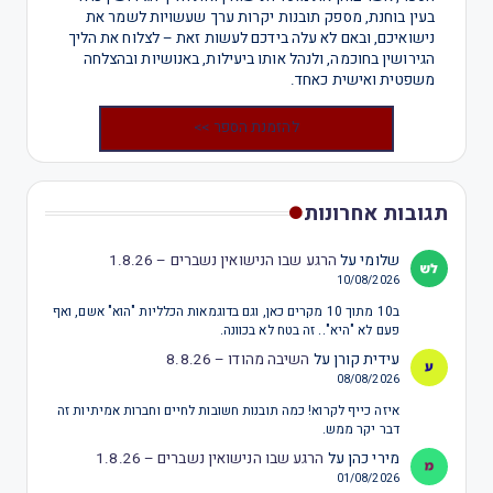
בעין בוחנת, מספק תובנות יקרות ערך שעשויות לשמר את
נישואיכם, ובאם לא עלה בידכם לעשות זאת – לצלוח את הליך
הגירושין בחוכמה, ולנהל אותו ביעילות, באנושיות ובהצלחה
משפטית ואישית כאחד.
להזמנת הספר >>
תגובות אחרונות
שלומי
על
הרגע שבו הנישואין נשברים – 1.8.26
10/08/2026
ב10 מתוך 10 מקרים כאן, וגם בדוגמאות הכלליות "הוא" אשם, ואף
פעם לא "היא".. זה בטח לא בכוונה.
עידית קורן
על
השיבה מהודו – 8.8.26
08/08/2026
איזה כייף לקרוא! כמה תובנות חשובות לחיים וחברות אמיתיות זה
דבר יקר ממש.
מירי כהן
על
הרגע שבו הנישואין נשברים – 1.8.26
01/08/2026