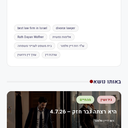
best law firm in Israel
divorce lawyer
אלימות נפשית
Ruth Dayan Wolfner
עו"ד רות דיין וולפנר
בית משפט לענייני משפחה
עורכת דין
עורך דין גירושין
באותו נושא
גירושין
מהחיים
היא רצתה גבר חזק – 4.7.26
רות דיין וולפנר