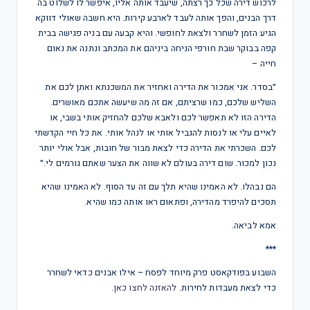
לרכוש דירה שכל כך רצתה, שיעבד אותה אליו, איפשר לו לשלוט בה
דרך הבנים, והפך אותה לעבד לארבע קירות. היא חשבה שאולי דווקא
הגיע הזמן לשחרר ולצאת לחופשי. והיא קבעה עם בניה פגישה בבית
קפה בבוקר שבת חורפי הניחה ביניהם את המכתב ונתנה את נאום
חייה –
״בסדר. אני אמכור את הדירה ואחזיר את המשכנתא ואתן לכם את
השליש שלכם, כמו שרציתם, אם זה מה שיעשה אתכם מאושרים.
הדירה הזו לא תאפשר לכם ולאבא שלכם להחזיק אותי בשבי, או
לאיים עלי או לנסות להגביל אותי או לנהל אותי. את כל חיי הקדשתי
לכם. השכרתי את הדירה כדי לצאת מבור של חובות, אבל אולי יותר
נכון למכור. שום דירה בעולם לא שווה את הצער שאתם גורמים לי.״
הם נבהלו. לא האמינו שהיא תלך עם זה עד הסוף. לא האמינו שהיא
תסכים להיפרד מהדירה, ופתאום ראו אותה כמו שהיא.
אמא לביאה.
***
השבוע בפודקאסט פרק מיוחד לפסח – אילו אבנים כדאי לשחרר
כדי לצאת מעבדות לחירות.
להאזנה לחצו כאן.