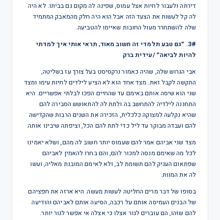
דירתה ולעבור לחיות אצל עמוס, שפינה לה מקום גם בביתו. לא היה
לה קל לעשות את הצעד הזה אבל הוא היה חלק מהמאבק המתמיד
שלה להשתחרר מעול החובות שאיימו להטביעה.
3#. ״גם טבע תלמדי זה חשוב מאוד, תראי אותי איך למדתי
להיות לביאה״ /עידית ברק
אבי הגרוש שלה, שהיה כאמור נרקסיסט בעל צורך עז בשליטה,
התקשה לקבל זאת. מצד אחד הוא לא הציע לילדים לחיות עימו ומצד
שני הוא שיסה אותם באימם עד שהחיים הפכו לבלתי אפשריים. היא
התחננה לילדיה להתחשב בה ולתת לה להתאושש הסבירה להם
שהיא נקלעה למצוקה כלכלית, הזכירה את השנים הרבות שהקדישה
להם ועבדה מבוקר עד ליל כדי לתת להם הכל, וציפתה שיבינו אותה.
מצד שני אביהם אמר להם שעמוס יותר חשוב לה מהם, ושלא יאמינו
לכל מה שאימם מנסה למכור להם, והם בחרו להאמין לאביהם
שפתאום העניק להם תשומת לב, ולא לאימם המובנת מאליה, ועשו
לה את המוות.
בסופו של דבר מרים החליטה לעשות מעשה. היא ארזה את חפציהם
של הבנים העמיסה אותם על רכבה, הסיעה אותם לאביהם והודיעה
להם שזהו, הם עוברים לגור אצלו כי אצלה אי אפשר לגור יותר.