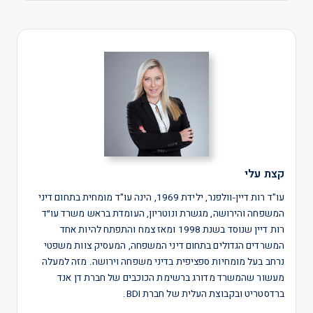
קצת עלי
עו"ד רות דיין-וולפנר, ילידת 1969, הינה עו"ד מומחית בתחום דיני
המשפחה והירושה, מגשרת ונוטריון, העומדת בראש משרד עו״ד
רות דיין שנוסד בשנת 1998 ומאז צמח והתפתח להיות אחד
המשרדים הגדולים בתחום דיני המשפחה, המעסיק צוות משפטי
נרחב בעל מומחיות ספציפית בדיני משפחה וירושה. מזה למעלה
מעשור שהמשרד מדורג ברשימת הכוכבים של חברת דן אנד
ברדסטריט ובקבוצת העלית של חברת BDI.