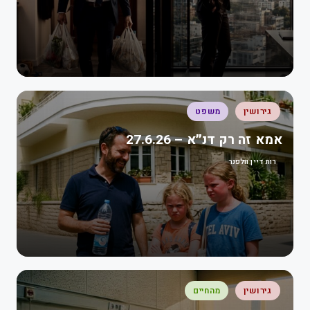
גירושין
משפט
אמא זה רק דנ״א – 27.6.26
רות דיין וולפנר
גירושין
מהחיים