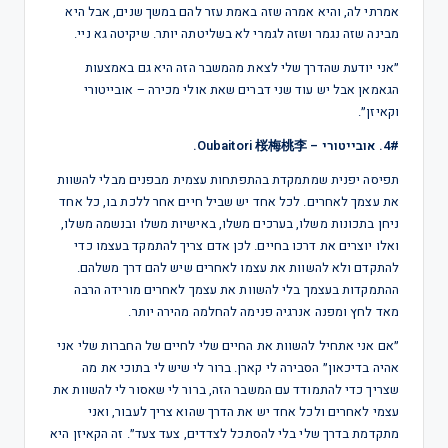
אמרתי לה, והיא אמרה שזה באמת עזר להם במשך שנים, אבל היא
מבינה שזה נגמר ושזה לגמרי לא בשליטתה יותר. שיקיטה גא ניי.
״אני יודעת שהדרך שלי לצאת מהמשבר הזה היא גם באמצעות
הגאמאן אבל יש עוד שני דברים שאת אולי מכירה – אובייטורי
וקאיזן״.
4#. אובייטורי – Oubaitori 桜梅桃李.
תפיסה יפנית שמתמקדת בהתפתחות עצמית מבפנים מבלי להשוות
את עצמך לאחרים. לכל אחד יש שביל חיים אחר ללכת בו, כל אחד
ניחן בתכונות משלו, בערכים משלו, באישיות משלו ובנשמה משלו,
ואלו יוצרים את דרכו בחיים. לכן אדם צריך להתמקד בעצמו כדי
להתקדם ולא להשוות את עצמו לאחרים שיש להם דרך משלהם.
ההתמקדות בעצמך בלי להשוות את עצמך לאחרים מורידה הרבה
מאד לחץ ומפנה אנרגיה פנימה להחלמה מהירה יותר.
״אם אני אתחיל להשוות את החיים שלי לחיים של החברות שלי אני
אהיה בדיכאון״ הסבירה לי קארן. ברור לי שיש לי בתוכי את מה
שצריך כדי להתמודד עם המשבר הזה, ברור לי שאסור לי להשוות את
עצמי לאחרים ולכל אחד יש את הדרך שהוא צריך לעבור, ואני
מתקדמת בדרך שלי בלי להסתכל לצדדים, צעד צעד״. זה הקאיזן היא