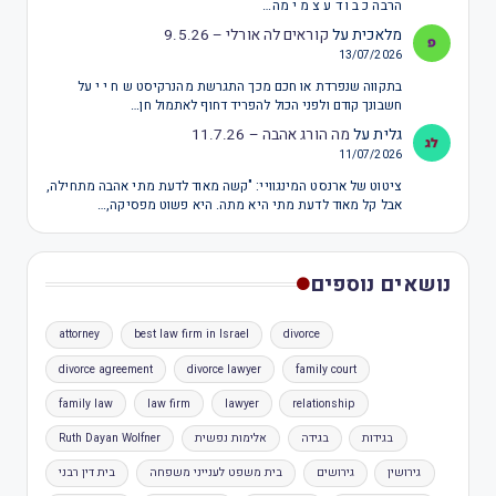
הרבה כ ב ו ד ע צ מ י מה…
מלאכית
על
קוראים לה אורלי – 9.5.26
13/07/2026
בתקווה שנפרדת או חכם מכך התגרשת מהנרקיסט ש ח י י על
חשבונך קודם ולפני הכול להפריד דחוף לאתמול חן…
גלית
על
מה הורג אהבה – 11.7.26
11/07/2026
ציטוט של ארנסט המינגוויי: "קשה מאוד לדעת מתי אהבה מתחילה,
אבל קל מאוד לדעת מתי היא מתה. היא פשוט מפסיקה,…
נושאים נוספים
attorney
best law firm in Israel
divorce
divorce agreement
divorce lawyer
family court
family law
law firm
lawyer
relationship
בגידות
בגידה
אלימות נפשית
Ruth Dayan Wolfner
גירושין
גירושים
בית משפט לענייני משפחה
בית דין רבני