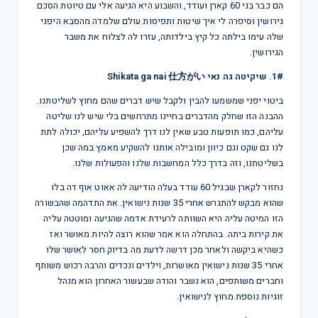
הם כבר בני 60 קארן ועודד, והשבוע היא הגיעה אלי עם טיוטת הסכם
גירושין וסיפרה לי איך שיטות ותפיסות עולם שלמדה מהסבא היפני
שלה עימו בילתה כל קיץ בילדותה, עזרו לה לצלוח את משבר
הגירושין.
1#. שיקיטה גה נאי Shikata ga nai 仕方がい
ביטוי יפני שמשמעו להבין ולקבל שיש דברים שהם מחוץ לשליטתנו.
ההבנה הזו שחלק מהדברים בחיינו מתרחשים בלי שיש לנו שליטה
עליהם, כמו תופעות טבע שאין לנו דרך להשפיע עליהם, יכולה לתת
לנו גם שקט וגם כיוון ומובילה אותנו להשקיע מאמץ במה שכן
בשליטתנו, וזה בדרך כלל המחשבות שלנו והפעולות שלנו.
נחזור לקארן שבגיל 60 עודד בעלה הודיעה לה אאוט אוף דה בלו
שהוא מבקש להתגרש אחרי 35 שנות נישואין. את התדהמה שהבשורה
הזו המיטה עליה היא השוותה לרעידת אדמה שהגיעה ומוטטה עליה
את קירות ביתה. בהתחלה הוא אמר שהוא רוצה להיות מאושר ואז
כשהיא ביקשה ולאחר מכן דרשה לדעת מה בדיוק חסר לאושר שלו
אחרי 35 שנות נישואין מאושרות, וילדים ונכדים והרבה רכוש משותף
וחברים משותפים, הוא נשבר והודה שבעשור האחרון הוא מנהל
זוגיות נוספת מחוץ לנישואין.