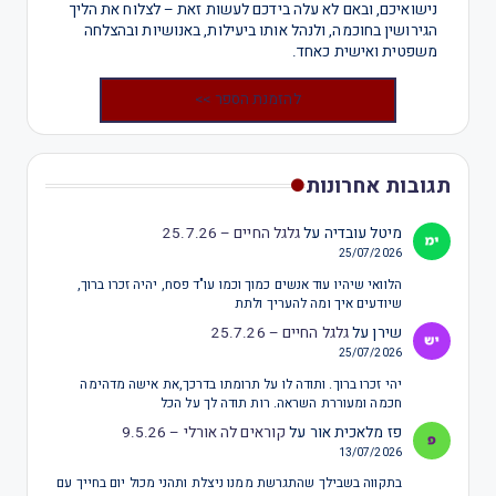
נישואיכם, ובאם לא עלה בידכם לעשות זאת – לצלוח את הליך
הגירושין בחוכמה, ולנהל אותו ביעילות, באנושיות ובהצלחה
משפטית ואישית כאחד.
להזמנת הספר >>
תגובות אחרונות
מיטל עובדיה
על
גלגל החיים – 25.7.26
25/07/2026
הלוואי שיהיו עוד אנשים כמוך וכמו עו"ד פסח, יהיה זכרו ברוך,
שיודעים איך ומה להעריך ולתת
שירן
על
גלגל החיים – 25.7.26
25/07/2026
יהי זכרו ברוך. ותודה לו על תרומתו בדרכך,את אישה מדהימה
חכמה ומעוררת השראה. רות תודה לך על הכל
פז מלאכית אור
על
קוראים לה אורלי – 9.5.26
13/07/2026
בתקווה בשבילך שהתגרשת ממנו ניצלת ותהני מכול יום בחייך עם