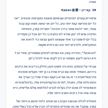
אמרה.
5#. קאייזן – Kaizen 改善
שיפורים קטנים יומיומיים שבסופם מושגת התקדמות מהותית. ״אני
כל יום מרגישה קצת יותר טוב, כל יום אני עושה משהו קטן עבור
עצמי, ואני יודעת שאני בדרך הנכונה״ הסבירה קארן, והוסיפה
וסיפרה שיש לה יומן שהיא לא כותבת בו כל יום אבל כן מקפידה
בכל יום לרשום דבר אחד שעשתה למען עצמה כדי לראות את
ההתקדמות, ולהרגיש יותר טוב גם בימים שקשה.
״וההסכם?״, החזירה קארן את השיחה לפסים משפטיים, אחרי הכל
היא הגיעה ליעוץ משפטי ובדרך לקחה אותי לטיול ביפן.
עברתי על ההסכם, והוא היה פשוט והוגן וחילק בנדיבות את הרכוש
ביניהם, והשאיר אותה עם הבית שהיה בו גן יפני מקסים ואומנות
מינימאליסטית כי זה מה שהיא ביקשה ועודד שכל כך העריך את
ההתנהלות שלה, התנהל, למרות הנרקסיסטיות שלו, בג׳נטלמנטיות.
וכשאמרתי לה שהם יכלו בקלות להגיע למלחמת עולם שלישית, היא
ענתה שזה הכל בזכות הסבא היפני שלה.
מאחלת לכולנו שבשנה הקרובה גם אנחנו נלמד מהסבא היפני של
קארן, שנקבל את מה שהחיים מזמנים לנו ונבין שלא הכל בשליטתנו,