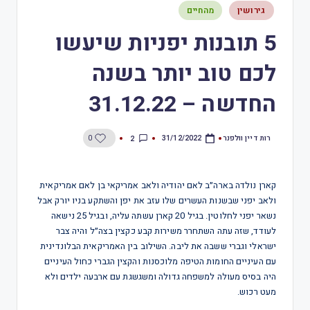
גירושין
מהחיים
5 תובנות יפניות שיעשו
לכם טוב יותר בשנה
החדשה – 31.12.22
רות דיין וולפנר
2
0
31/12/2022
קארן נולדה בארה״ב לאם יהודיה ולאב אמריקאי בן לאם אמריקאית
ולאב יפני שבשנות העשרים שלו עזב את יפן והשתקע בניו יורק אבל
נשאר יפני לחלוטין. בגיל 20 קארן עשתה עליה, ובגיל 25 נישאה
לעודד, שזה עתה השתחרר משירות קבע כקצין בצה״ל והיה צבר
ישראלי וגברי ששבה את ליבה. השילוב בין האמריקאית הבלונדינית
עם העיניים החומות הטיפה מלוכסנות והקצין הגברי כחול העיניים
היה בסיס מעולה למשפחה גדולה ומשגשגת עם ארבעה ילדים ולא
מעט רכוש.