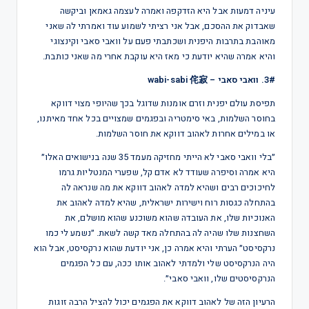
עיניה דמעות אבל היא הזדקפה ואמרה לעצמה גאמאן וביקשה
שאבדוק את ההסכם, אבל אני רציתי לשמוע עוד ואמרתי לה שאני
מאוהבת בתרבות היפנית ושכתבתי פעם על וואבי סאבי וקינצוגי
והיא אמרה שהיא יודעת כי מאז היא עוקבת אחרי מה שאני כותבת.
3#. וואבי סאבי – wabi-sabi 侘寂
תפיסת עולם יפנית וזרם אומנות שדוגל בכך שהיופי מצוי דווקא
בחוסר השלמות, באי סימטריה ובפגמים שמצויים בכל אחד מאיתנו,
או במילים אחרות לאהוב דווקא את חוסר השלמות.
״בלי וואבי סאבי לא הייתי מחזיקה מעמד 35 שנה בנישואים האלו״
היא אמרה וסיפרה שעודד לא אדם קל, שפערי המנטליות גרמו
לחיכוכים רבים ושהיא למדה לאהוב דווקא את מה שנראה לה
בהתחלה כגסות רוח וישירות ישראלית, שהיא למדה לאהוב את
האנוכיות שלו, את העובדה שהוא משוכנע שהוא מושלם, את
השחצנות שלו שהיה לה בהתחלה מאד קשה לשאת. ״נשמע לי כמו
נרקסיסט״ הערתי והיא אמרה כן, אני יודעת שהוא נרקסיסט, אבל הוא
היה הנרקסיסט שלי ולמדתי לאהוב אותו ככה, עם כל הפגמים
הנרקסיסטים שלו, וואבי סאבי״.
הרעיון הזה של לאהוב דווקא את הפגמים יכול להציל הרבה זוגות