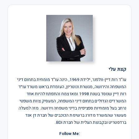
קצת עלי
עו"ד רות דיין-וולפנר, ילידת 1969, הינה עו"ד מומחית בתחום דיני
המשפחה והירושה, מגשרת ונוטריון, העומדת בראש משרד עו״ד
רות דיין שנוסד בשנת 1998 ומאז צמח והתפתח להיות אחד
המשרדים הגדולים בתחום דיני המשפחה, המעסיק צוות משפטי
נרחב בעל מומחיות ספציפית בדיני משפחה וירושה. מזה למעלה
מעשור שהמשרד מדורג ברשימת הכוכבים של חברת דן אנד
ברדסטריט ובקבוצת העלית של חברת BDI.
:Follow Me