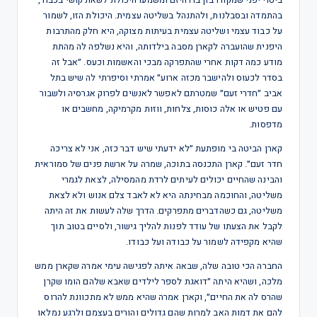
ביטוי יפני שמקורו בזן בודהיזם ומשמעו היכולת לשאת קושי בכבוד,
בהתמדה ובסבלנות, ולהתנהל בשליטה עצמית. היכולת הזו, לשמור
על כבוד עצמי ושליטה עצמית בעיתות מצוקה, היא חלק מהתרבות
היפנית שהועברה לקארן מסבה בילדותה, והיא נשלפה לה מהתת
מודע כמה דקות אחרי שהתפרקה מבכי והאשמות וכעס. ״אבל זה
בסדר לכעוס ולהישבר מכזה ארוע״ אמרתי וסיפרתי לה שיש בתל
אביב ״חדרי זעם״ שמטרתם לאפשר לאנשים לפרוק אגרסיה ולשבור
עם פטיש או אלה כוסות, צלחות, ווזות מקרמיקה, מחשבים או
מדפסות.
קארן הביטה בי מופתעת ״לא ידעתי שיש דבר כזה, אני לא צריכה
חדר זעם״. קארן התכנסה בתוכה, שמרה על ארשת פנים של סמוראית
והבינה שהחיים יכולים לעיתים לרדת מהמסילה, לצאת לגמרי
משליטה, והחוכמה מבחינתה היא לא לאבד צלם אנוש ולא לצאת
משליטה, גם כשהדברים מתפרקים. הדרך שלה לעשות את זה היתה
לקבל את הצעתו של עודד לפנות להליך גישור, ולסיים בטוב תוך
שהיא מקפידה לשמור על כבודה ועל כבודו.
החברה הכי טובה שלה, שבאה איתה לפגישה עימי אמרה שקארן ממש
מלכה, ושהיא היתה ״דואגת לספר לילדים שאבא שלהם הומו שקרן
שהרס לה את החיים״, וקארן אמרה שהיא ממש לא מתכוונת להרוס
להם את דמות האב למרות שהם גדולים והורים בעצמם ולרגע נמלאו