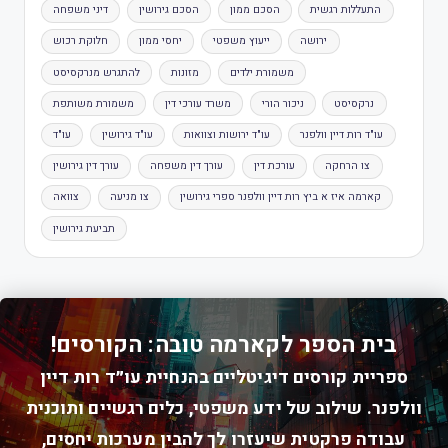
התעללות רגשית
הסכם ממון
הסכם גירושין
דיני משפחה
ירושה
ייעוץ משפטי
יחסי ממון
חלוקת רכוש
משמורת ילדים
מזונות
להתגרש מנרקסיסט
נרקסיסט
ניכור הורי
משרד עורכי דין
משמורת משותפת
עו"ד רות דיין וולפנר
עו"ד ירושות וצוואות
עו"ד גירושין
עו"ד
צו הרחקה
עורכת דין
עורך דין משפחה
עורך דין גירושין
קארמה איז א ביץ רות דיין וולפנר ספרי גירושין
צו מניעה
צוואה
תביעת גירושין
בית הספר לקארמה טובה: הקורסים!
ספריית קורסים דיגיטליים בהנחיית עו״ד רות דיין
וולפנר. שילוב של ידע משפטי, כלים רגשיים ותוכנית
עבודה פרקטית שיעזרו לך להבין מערכות יחסים,