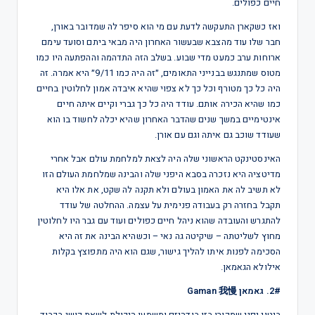
חיים כפולים.
ואז כשקארן התעקשה לדעת עם מי הוא סיפר לה שמדובר באורן,
חבר שלו עוד מהצבא שבעשור האחרון היה מבאי ביתם וסועד עימם
ארוחות ערב כמעט מדי שבוע. בשלב הזה התדהמה וההפתעה היו כמו
מטוס שמתנגש בבנייני התאומים, ״זה היה כמו 9/11״ היא אמרה. זה
היה כל כך מטורף וכל כך לא צפוי שהיא איבדה אמון לחלוטין בחיים
כמו שהיא הכירה אותם. עודד היה כל כך גברי וקיים איתה חיים
אינטימיים במשך שנים שהדבר האחרון שהיא יכלה לחשוד בו הוא
שעודד שוכב גם איתה וגם עם אורן.
האינסטינקט הראשוני שלה היה לצאת למלחמת עולם אבל אחרי
מדיטציה היא נזכרה בסבא היפני שלה והבינה שמלחמת העולם הזו
לא תשיב לה את האמון בעולם ולא תקנה לה שקט, את אלו היא
תקבל בחזרה רק בעבודה פנימית על עצמה. ההחלטה של עודד
להתגרש והעובדה שהוא ניהל חיים כפולים ועוד עם גבר היו לחלוטין
מחוץ לשליטתה – שיקיטה גה נאי – וכשהיא הבינה את זה היא
הסכימה לפנות איתו להליך גישור, שגם הוא היה מתפוצץ בקלות
אילולא הגאמאן.
2#. גאמאן Gaman 我慢