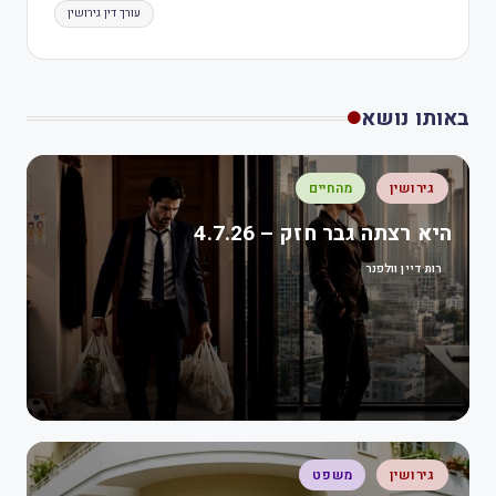
עורך דין גירושין
באותו נושא
גירושין
מהחיים
היא רצתה גבר חזק – 4.7.26
רות דיין וולפנר
גירושין
משפט