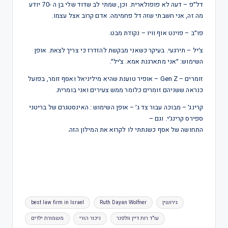
דל״פ – דעה לא פופולארית. וכן, שמתי לב שדוד שלי בן ה -70 יודע
מה זה, אני חשבתי שזה דל פחמימה. אדם קרוב אצל עצמו.
פו״ב – פוינט אוף וויו – נקודת מבט.
צ׳יל – תירגעי. בעיקר כשאני מבקשת להזדרז כי צריך לצאת. אופן
השימוש: ״אני מתארגנת אמא. צ׳יל״.
זומרים – Gen Z – אופיר טוענת שהיא מיליניאל ואסף זומר, בפועל
כנראה ששניהם זומרים כלומר ממש צעירים ואני בומרית.
קרינג׳ – מבוכה עבור צד ג׳ – אופן השימוש : האינסטגרם של בריטני
ספירס קרינג׳י. וגם –
התחושה של אסף כשנתתי לו לקרוא את המילון הזה.
גירושין
Ruth Dayan Wolfner
best law firm in Israel
עו"ד רות דיין וולפנר
ניכור הורי
משמורת ילדים