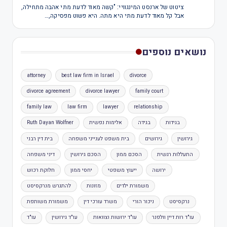
ציטוט של ארנסט המינגוויי: "קשה מאוד לדעת מתי אהבה מתחילה,
אבל קל מאוד לדעת מתי היא מתה. היא פשוט מפסיקה,…
נושאים נוספים
attorney
best law firm in Israel
divorce
divorce agreement
divorce lawyer
family court
family law
law firm
lawyer
relationship
בגידות
בגידה
אלימות נפשית
Ruth Dayan Wolfner
גירושין
גירושים
בית משפט לענייני משפחה
בית דין רבני
התעללות רגשית
הסכם ממון
הסכם גירושין
דיני משפחה
ירושה
ייעוץ משפטי
יחסי ממון
חלוקת רכוש
משמורת ילדים
מזונות
להתגרש מנרקסיסט
נרקסיסט
ניכור הורי
משרד עורכי דין
משמורת משותפת
עו"ד רות דיין וולפנר
עו"ד ירושות וצוואות
עו"ד גירושין
עו"ד