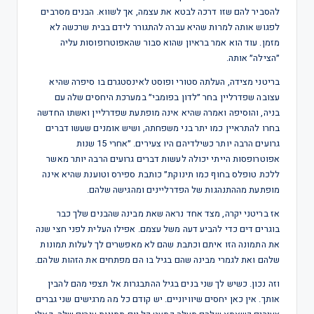
להסביר להם שזו דרכה לבטא את עצמה, אך לשווא. הבנים מסרבים
לפגוש אותה למרות שהיא עברה להתגורר לידם בבית שרכשה לא
מזמן. עוד הוא אמר בראיון שהוא סבור שהאפוטרופוסות עליה
״הצילה״ אותה.
בריטני מצידה, העלתה סטורי ופוסט לאינסטגרם בו סיפרה שהיא
עצובה שפדרליין בחר ״לדון בפומבי״ במערכת היחסים שלה עם
בניה, והוסיפה ואמרה שהיא אינה מופתעת שפדרליין ואשתו החדשה
בחרו להתראיין כמו יתר בני משפחתה, ושיש אומנים שעשו דברים
גרועים הרבה יותר כשילדיהם היו צעירים. ״אחרי 15 שנות
אפוטרופסות הייתי יכולה לעשות דברים גרועים הרבה יותר מאשר
ללכת טופלס בחוף כמו תינוקת״ כותבת ספירס וטוענת שהיא אינה
מופתעת מההתנהגות של הפדרליינים ומהגישה שלהם.
אז בריטני יקרה, מצד אחד נראה שאת מבינה שהבנים שלך כבר
בוגרים דים כדי להביע דעה משל עצמם. אפילו העלית לפני חצי שנה
את התמונה הזו איתם וכתבת שהם לא מאפשרים לך לעלות תמונות
שלהם ואת לגמרי מבינה שהם בגיל בו הם מפתחים את הזהות שלהם.
וזה נכון. כשיש לך שני בנים בגיל ההתבגרות אל תצפי מהם להבין
אותך. אין כאן יחסים שיוויוניים. יש קודם כל מה מרגישים שני גברים