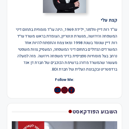
קצת עלי
עו"ד רות דיין-וולפנר, ילידת 1969, הינה עו"ד מומחית בתחום דיני
המשפחה והירושה, מגשרת ונוטריון, העומדת בראש משרד עו״ד
רות דיין שנוסד בשנת 1998 ומאז צמח והתפתח להיות אחד
המשרדים הגדולים בתחום דיני המשפחה, המעסיק צוות משפטי
נרחב בעל מומחיות ספציפית בדיני משפחה וירושה. מזה למעלה
מעשור שהמשרד מדורג ברשימת הכוכבים של חברת דן אנד
ברדסטריט ובקבוצת העלית של חברת BDI.
:Follow Me
YouTube
Instagram
השבוע הפודקאסט