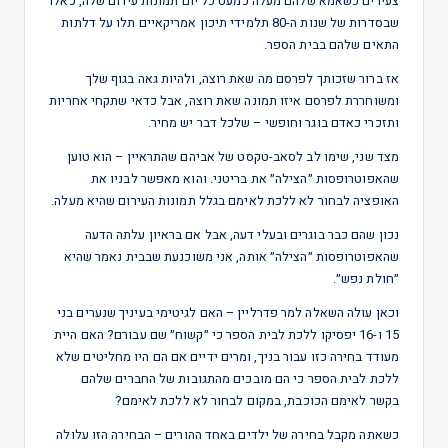
צעירים כשאמא שלהם מעלה כמעט כל יום תמונות עירום שלה, כאלו
שבסדרות של שנות ה-80 תלמידי תיכון אמריקאיים תלו על דלתות
התאים שלהם בבית הספר.
אז ברור שזכותך לפרסם מה שאת רוצה, ולהיות גאה בגוף שלך
ומשוחררת לפרסם איזו תמונה שאת רוצה, אבל כדאי שתקחי אחריות
ותזכרי כאדם בוגר וחופשי – שלכל דבר יש מחיר.
מצד שני, שימו לב לסאב-טקסט של אביהם שהתראיין – הוא טוען
שהאפוטרופסות ״הצילה״ את בריטני. והוא מאפשר לבניו את
האופציה לבחור לא ללכת לאימם בגלל תמונות העירום שהיא מעלה.
נכון שהם כבר בוגרים ובעלי דעה, אבל אם בראיון עלתה הדעה
שהאפוטרופסות ״הצילה״ אותה, אני משוכנעת שבבית נאמר שהיא
״חולת נפש״.
וכאן עולה השאלה למר פדרליין – האם לגיטימי בעיניך שנערים בני
15 ו-16 יפסיקו ללכת לבית הספר כי ״קשוח״ שם עבורם? האם היית
מעודד בחירה כזו עבור בניך, ומרים ידיים אם הם היו מחליטים שלא
ללכת לבית הספר כי הם מובכים מהתגובות של החברים שלהם
בקשר לאימם הכוכבת, במקום לבחור לא ללכת לאימם?
כשאתה מקבל בחירה של ילדים באחד ההורים – הבחירה הזו עלולה