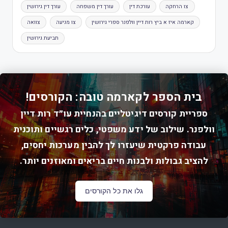
צו הרחקה
עורכת דין
עורך דין משפחה
עורך דין גירושין
קארמה איז א ביץ רות דיין וולפנר ספרי גירושין
צו מניעה
צוואה
תביעת גירושין
בית הספר לקארמה טובה: הקורסים!
ספריית קורסים דיגיטליים בהנחיית עו״ד רות דיין
וולפנר. שילוב של ידע משפטי, כלים רגשיים ותוכנית
עבודה פרקטית שיעזרו לך להבין מערכות יחסים,
להציב גבולות ולבנות חיים בריאים ומאוזנים יותר.
גלו את כל הקורסים