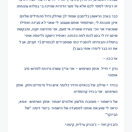
זה רציתי לספר לכם אלא על פער הדורות שהיכה בי במלוא עוצמתו.
כבר בערב הראשון בליסבון שמתי לב שחלק גדול מהמילים שלהם
אינן מובנות לי, ושיתפתי אותם שעצוב לי שאני לא מבינה ואפילו
שעכשיו אני הכי צעירה שאהיה אי פעם, אני מרגישה זקנה, ומבקשת
שיסבירו לי בסבלנות למה הכוונה. ואופיר נישקה וליטפה אותי
בחמלה והבטיחה להסביר כמו שמסבירים לבומרים (= זקנים, אבל
את זה כבר לימדו אותי בעבר).
אז ככה –
גרון = חייל. אופן השימוש – אני צריך עשרה גרונות לפרוש סיב
אופטי.
בנזיר = שילוב של בנאדם וחזיר כלומר איש גדל מימדים וחזק. אופן
השימוש : אני בנזיר קרוספיט.
של הישמור – משובח. מלשון אלוהים ישמור. אופן השימוש : אמא,
נראה לי שהבאת אותנו למסעדה של הישמור. ביטוי דומה: ״של
הביוקר״.
ג׳ובניק חוד – ג’ובניק עילית, קיצוני.