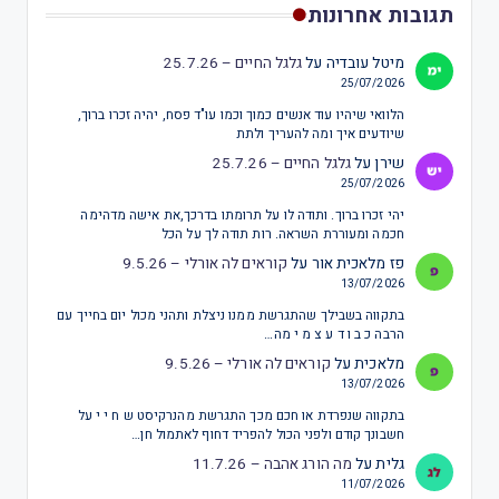
תגובות אחרונות
מיטל עובדיה
על
גלגל החיים – 25.7.26
25/07/2026
הלוואי שיהיו עוד אנשים כמוך וכמו עו"ד פסח, יהיה זכרו ברוך,
שיודעים איך ומה להעריך ולתת
שירן
על
גלגל החיים – 25.7.26
25/07/2026
יהי זכרו ברוך. ותודה לו על תרומתו בדרכך,את אישה מדהימה
חכמה ומעוררת השראה. רות תודה לך על הכל
פז מלאכית אור
על
קוראים לה אורלי – 9.5.26
13/07/2026
בתקווה בשבילך שהתגרשת ממנו ניצלת ותהני מכול יום בחייך עם
הרבה כ ב ו ד ע צ מ י מה…
מלאכית
על
קוראים לה אורלי – 9.5.26
13/07/2026
בתקווה שנפרדת או חכם מכך התגרשת מהנרקיסט ש ח י י על
חשבונך קודם ולפני הכול להפריד דחוף לאתמול חן…
גלית
על
מה הורג אהבה – 11.7.26
11/07/2026