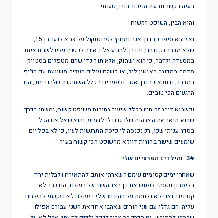
בעיה בקשר נובעת מניכור הורי, טענתי.
והוא הבין, השופט הקשוח.
ואז הוא סיפר כבדרך אגב ומחוץ לפרוטוקול על אבא לנער בן 15,
שלא מדבר רק נוהם, והדרך להגיע אליו אינה לכפות עליו לשבת איתו
במסעדה ולדבר, כי הוא ישתוק, אלא תוך כדי שהם מטפלים בסטייק
מדמם במדורה באישון ליל, או כשהם עולים בעליה משוגעת עם הג׳יפ
במדבר, ודווקא כבדרך אגב, ולפעמים בכלל השתיקות שלהם יחד, הם
הרגעים הכי טובים.
וכשהוא דיבר זה היה בכלל שיעור בהורות משופט קשוח, ומשהו בדרך
שהוא תיאר את האבהות שלו גרם לי לדמוע, והוא שאל אם הכל
בסדר עניתי שכן, רק נכנסה לי פיסת התרגשות לעין, כי לא בכל יום
שומעים שיעור בהורות דווקא מהשופט הכי קשוח בעיר.
3#. והילדים הפרטיים שלי
שאחרי ימים קסומים עימם השארתי אותם להתאזרח ולבלות יחד
בליסבון וטסתי לפגוש את דן בצד השני של העולם, הם כבר לא
קטינים. ואני לא נלחמת על ההורות שלי ומעולם לא נזקקתי להילחם
עליה. הם גדלו עם שני הורים שאהבו אחד את השני עבורם אפילו
שבחרו להתגרש, וזו הדרך בה צריך לגדל ילדים לדעתי. אבל לא על