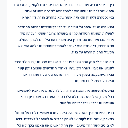
בין בריטני ובניה ויתן הדרכה הורית גם לבריטני וגם לקווין, והוא בטח
היה אומר לבריטני שיש מחיר להחלטתה לפרסם תמונות ערום
באינסטגרם ולקווין הוא היה אומר שלא בוחרים הורה, וזו האמא.
והוא היה מטיל אימה על שניהם עד כדי כך שבריטני היתה מתחילה
להעלות תמונות חסודות כמו זו בשמלה צהובה שהיא העלתה מיד
אחרי שהראיון פורסם, וקווין היה מכריח את הילדים לשתף פעולה
עם הטיפול, כי אחרת הוא יצטרך להסביר לשופט שני למה הוא לא
מפעיל סמכות הורית על בניו.
וזה מזכיר לי תיק אחר שלי בפני כבוד השופט ארז שני, בו הילד סירב
לפגוש את אביו לאחר ריב עימו, ואחרי 9 חודשים שהאב ניתק קשר
הוא הגיש בקשה בענין ניכור הורי והשופט שני שלח את ההורים
והילד לטיפול לחידוש קשר.
המטפלת עשתה את העבודה וגרמה לילד לפגוש את אביו לשעתיים
בכל פעם, אבל המפגשים לא הלכו טוב והאב דרש שוב דיון בפני
השופט שני כדי שיהלך אימה על האם.
בדיון תיארתי איך האב כופה על הילד לשבת שעתיים לידו על ספסל
בפארק, אוסר עליו לקום או לשחק בכדור או להסתכל לצדדים. ככה
לא בונים קשר הורי מיטיב, ואין מה להאשים את האמא בכך. לא כל