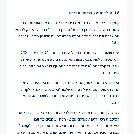
1#. הילדים של בריטני ספירס
קווין פדרליין אבי ילדיה של בריטני ספירס התראיין השבוע וסיפר
ששני בניה, שון פטרסון בן ה-16 וג׳יידן בן ה-15 בחרו להפסיק לפגוש
את אימם וגם נמנעו מלהשתתף בחתונתה עם הדוגמן סם אשגרי בן
ה-28.
מאז שהוסרה האפוטרופסות על הכוכבת בת ה-40 בנובמבר 2021
היא משדרת לעולם באמצעות האינסטגרם לא מעט תמונות עירום
שלה, די קרינג׳יות (תרגום לבומרים בהמשך) כנראה עבור שני בניה
המתבגרים.
אלא שמבחינת בריטני, אחרי שנים ארוכות בהם היא היתה כלואה
תחת האפוטרופסות של אביה ונאלצה לבקש אישור אפילו לקחת
כדור נגד כאבים, היא כיום חופשיה ומשוחררת לעשות מה שהיא
רוצה.
כשיש לך שני בנים מתבגרים שהולכים לתיכון ואמא שלהם היא אחת
הכוכבות הכי ידועות בעולם עם 42 מליון עוקבים בחשבון
האינסטגרם שלה, תמונות העירום שהיא מפרסמת הן ארוע ״קשוח״
עבורם הסביר אביהם, והוסיף ואמר שהם אוהבים את אימם והוא ניסה