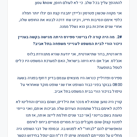
להתהפך עליך בכל שלב. כי לא לעולם חוסן, you know.
אני מקווה שכשון פטרסון וג׳יידן יתבגרו קצת הם יגלו יותר חמלה
כלפי אימם ונסיבות חייה, ויבינו שזו דרכה לבטא את החופש שלה,
אחרי שנים ארוכות בהן הוא נשלל ממנה.
2#. מה היה קורה לו בריטני ספירס היתה מגישה בקשה בעניין
ניכור הורי לבית המשפט לענייני משפחה בתל אביב?
תיאורטית, ברור שתיאורטית, אני יודעת שהיא מתגוררת בלוס
אנג׳לס. אבל אם היא היתה בישראל, האם למערכת המשפט היו כלים
לטפל בתופעה?
ספירס ופדרליין כנראה היו מוצאים עצמם בדיון דחוף בפגרה בשעה
08:00 בבוקר בפני כבוד השופט ארז שני שופט מוקד שאחראי על
טיפול בניכור הורי בבית המשפט בתל אביב.
קווין היה טוען שהוא לא מנכר את הילדים, ושהם בוגרים והחליטו לא
ללכת לאימם בגלל שתמונות העירום שלה מביכות אותם, ואני הייתי
טוענת בשם בריטני (אני כבר שנים חולמת לייצג אותה, אז תנו
לפנטז קצת) שהם מקבלים בבית מסרים סמויים ביחס לאימם
ומאפשרים להם ״לבחור״ לא לפגוש בה. ובסופו של דבר השופט היה
מחליט על הפנייתם למומחה שיתן לו דו״ח וגם יטפל בחידוש הקשר