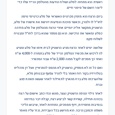
ראשית הוא מתחזה לסלע ושולח הודעות מהטלפון הנייד שלו כדי
ליצור רושם של סימני חיים.
ביום הרצח הוא מזמין מכרטיס האשראי של סלע כרטיסי טיסה
לחו״ל לו ולגורן, וכאשר סוכנת הנסיעות דורשת את אישורו של סלע,
הרשטיק מתקשר אליה יומיים אחרי הרצח מהטלפון של סלע מזדהה
כסלע ומאשר את הרכישה. הוא גם מספר שהוא בדרך לחו״ל ומבטיח
לשלוח פקס.
שלושה ימים לאחר הרצח מגיע הרשטיק לבית אימו של סלע ומציע
לה לרכוש את מכשיר הטלפון הנייד של סלע בתמורה ל-4,000 ש״ח
ואחר כך מסכים לקבל ממנה 2,000 ש״ח עבור המכשיר.
ואם כל זה לא מספיק, הרשטיק לא מהסס להתראיין אצל דן מרגלית
בטלוויזיה בקור רוח ואומר בלי להניד עפעף ובבטחון מלא,
שלהערכתו סלע ברח מהארץ לתאילנד לאחר שעשה תאונת פגע
וברח.
לאחר גילוי הגופה הרשטיק נעצר, מוגש נגדו כתב אישום על רצח
בכוונה תחילה, קשירת קשר לביצוע רצח, קבלת דבר במירמה
בנסיבות מחמירות, זיוף מסמכים, התחזות לאחר, שיבוש הליכי
משפט וכמובן גניבה. הוא מורשע בכל העבירות, נגזר עליו מאסר