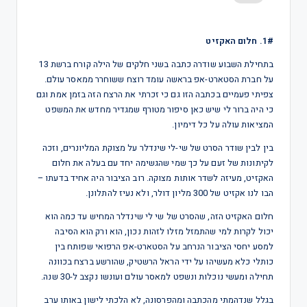
1#. חלום האקזיט
בתחילת השבוע שודרה כתבה בשני חלקים של הילה קורח ברשת 13
על חברת הסטארט-אפ בראשה עומד רוצח ששוחרר ממאסר עולם.
צפיתי פעמיים בכתבה הזו גם כי זכרתי את הרצח הזה בזמן אמת וגם
כי היה ברור לי שיש כאן סיפור מטורף שמגדיר מחדש את המשפט
המציאות עולה על כל דימיון.
בין לבין שודר הסרט של שי-לי שינדלר על מצוקת המליונרים, וזכה
לקיתונות של זעם על כך שמי שהגשימה יחד עם בעלה את חלום
האקזיט, מעיזה לשדר אותות מצוקה. רוב הציבור היה אחיד בדעתו –
הבו לנו אקזיט של 300 מליון דולר, ולא נעיז להתלונן.
חלום האקזיט הזה, שהסרט של שי לי שינדלר המחיש עד כמה הוא
יכול לקרות למי שהתמזל מזלו לזהות נכון, הוא ורק הוא הסיבה
למסע יחסי הציבור הנרחב על הסטארט-אפ הרפואי שפותח בין
כותלי כלא מעשיהו על ידי הראל הרשטיק, שהורשע ברצח בכוונה
תחילה ומעשי נוכלות ונשפט למאסר עולם ועונשו נקצב ל-30 שנה.
בגלל שנדהמתי מהכתבה ומהפרסונה, לא הלכתי לישון באותו ערב