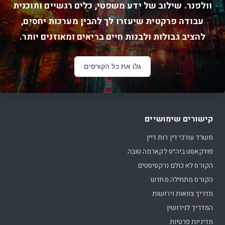
וולפנר. שילוב של ידע משפטי, כלים רגשיים ותוכנית
עבודה פרקטית שיעזרו לך להבין מערכות יחסים,
להציב גבולות ולבנות חיים בריאים ומאוזנים יותר.
גלו את כל הקורסים
קישורים שימושיים
משרד עורכי דין רות דיין
פודקאסט ביה״ס לקארמה טובה
הקורס לא כולם נרקסיסטים
הקורס מתחילה מחדש
מדריך צוואות וירושות
המדריך לגירושין
מדיניות פרטיות