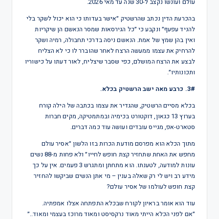
עולם ועונשו נקצב ל-30 שנה עד מאי 2026.
בהכרעת הדין נכתב שהרשטיק ״אישר בעדותו כי הוא יכול לשקר בלי
להניד עפעף״ ונקבע כי ״כל הגירסאות שמסר הנאשם הן שיקריות
ואין בהן שמץ של אמת. הנאשם ניסה בדרכי תחבולה, רמיה ושקר
להרחיק את עצמו ממעשה הרצח לאחר שהוברר לו כי לא הצליח
לבצע את הרצח המושלם, כפי שסבר שיצליח, לאור דעתו על כישוריו
ותכונותיו״.
3#. כרבע מאה ישב הרשטיק בכלא.
בכלא מסיים הרשטיק, שהגדיר את עצמו בכתבה של הילה קורח
בערוץ 13 כגאון, דוקטורט בכימיה ובמתמטיקה, מקים חברות
סטארט-אפ, מגייס עובדים ועושה עוד כמה דברים.
מתוך הכלא הוא מפרסם מודעת הכרות בזו הלשון ״אסיר עולם
מחפש את האחת שתחזיר קצת חופש לחייו״ ולא פחות מ-88 נשים
עונות למודעה, לטענתו. הוא מתחתן ומתגרש 3 פעמים. אין על כך
מידע רב ויש לי רק שאלה בענין – מי אתן הנשים שביקשו להחזיר
קצת חופש לעולמו של אסיר עולם?
עוד הוא אומר בראיון לקורח שבכלא התפתחה אצלו אמפתיה.
״אם לפני הכלא הייתי מאוד נרקסיסט ומאוד מרוכז בעצמי ומאוד..״