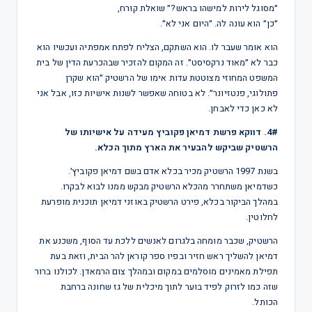
״מסוגל לירות למישהו בראש?״ שואלת קורח,
״כן״ הוא עונה לה. ״היום אני לא״.
הוא אומר שעבר לו. הוא השתקם, הצליח לפתח אמפתיה ועכשיו הוא
כבר לא ״מאוד נרקסיסט״. זה המקום להזכיר שבהכרעת הדין של בית
המשפט המחוזי מצוטטת עדות אימו של הרשטיק ״הוא שקרן
פתולוגי, פנטזיונר״. לא בטוחה שאפשר לשנות אישיות כזו, אבל אני
לא כאן כדי לאבחן.
4#. דווקא פרשת דמיאן פקוביץ מעידה על אישיותו של
הרשטיק שביקש להבעיר את הארץ מתוך הכלא.
בשנת 1997 הרשטיק מכיר בכלא אדם בשם דמיאן פקוביץ׳.
כשדמיאן משתחרר מהכלא הרשטיק מבקש ממנו לבוא לבקרו.
במהלך הביקור בכלא, פירט הרשטיק באוזני דמיאן תוכנית מופרעת
לחלוטין.
הרשטיק, שכבר מומחה בלגרום לאנשים ללכת עד הסוף, משכנע את
דמיאן להשליך ראש חזיר ובפיו ספר קוראן להר הבית, וזאת בעת
תפילת מאמינים מוסלמים במקום ובמהלך צום הרמאדן. לכולנו ברור
שזה כמו לזרוק לפיד בוער לתוך מיכלית של גז שחונה ברחבת
הכותל.