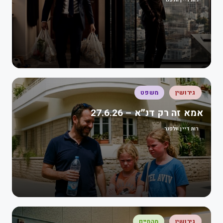
גירושין
משפט
אמא זה רק דנ״א – 27.6.26
רות דיין וולפנר
גירושין
מהחיים