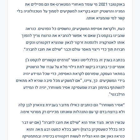
באוקטובר 2021 מי עומד מאחורי הסטארט-אפ הם מפילים את
המניה והרשטיק יוצא בקריאה למשקיעים לסמוך על הטכנולוגיה בלי
קשר למי שהמציא אותה.
כעת, ולקראת אסיפת המשקיעים, נחשפים כל הפרטים. כנראה
שהבינו בנקסט ג׳ן שאם אי אפשר להחביא את הרוצח צריך להפוך
אותו לאטרקציה ולהפנות זרקור לגאון שהוציא דוקטורט והקים
חברות תוך כדי ריצוי מאסר עולם וכבר ״שילם את חובו לחברה״.
בכתבה בענין זה בכלכליסט נאמר ״גורמים הקשורים לנקסט ג'ן
אומרים כי בחברה ביקשו לתת גילוי מלא על עברו של הרשטיק
במתאר העסקה, שפורסם לקראת האסיפה, כדי שכל המידע יהיה
בידי המשקיעים. כך, ציינו, "אם למשקיע מכל סיבה שהיא לא מתאים
להשתתף במימון חברה שמעסיקה אסיר משוחרר, יהיה לו המידע
הרלבנטי".
״אסיר משוחרר״ הם כותבים כאילו מדובר בעבירת צווארון לבן קלה
ולא ברוצח בדם קר עם התנהלות שאנחנו מכירים רק מסרטי אימה.
עכשיו תראו. מצד אחד הוא ״שילם את חובו לחברה״ (אם יש דבר
כזה בכלל כשעסקינן ברצח) וישב בכלא כמעט רבע מאה. והוא
כנראה גאון אם הוא הצליח לעשות דוקטורט בכימיה ובמתמטיקה