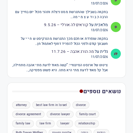
13/07/2026
בתקווה בשבילך שהתגרשת ממנו ניצלת ותהני מכול יום בחייך עם
הרבה כ ב ו ד ע צ מ י מה…
מלאכית
על
קוראים לה אורלי – 9.5.26
13/07/2026
בתקווה שנפרדת או חכם מכך התגרשת מהנרקיסט ש ח י י על
חשבונך קודם ולפני הכול להפריד דחוף לאתמול חן…
גלית
על
מה הורג אהבה – 11.7.26
11/07/2026
ציטוט של ארנסט המינגוויי: "קשה מאוד לדעת מתי אהבה מתחילה,
אבל קל מאוד לדעת מתי היא מתה. היא פשוט מפסיקה,…
נושאים נוספים
attorney
best law firm in Israel
divorce
divorce agreement
divorce lawyer
family court
family law
law firm
lawyer
relationship
בגידות
בגידה
אלימות נפשית
Ruth Dayan Wolfner