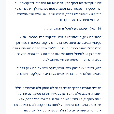
לפני שקראתי את פסקי הדין שהרשיעו את הרשטיק, ואז קראתי עוד
ועוד פסקי דין שקשורים בו וכתבות שפורסמו במהלך השנים. יש כאן
סיפור שאי אפשר לא לספר, ובטוח שעוד יעשו עליו סרט הוליוודי.
תזכרו מי סיפר לכם על זה קודם.
2#. מילד קיבוצניק לנוכל ורוצח בדם קר.
הראל הרשטיק, בן להורים גרושים וילד קצת חריג במראהו, הגיע
לקיבוץ דגניה ב עם אימו. ניכר בו כי יש לו קושי בטיפוח רגשות וכך
החלו אצלו בעיות חברתיות. בנסיון ללמד אותו לפתח רגש הוא נשלח
כשהיה בן 13 לטיפול זיאותרפי ושם הכיר את לוכד הנחשים יעקב
סלע. ההכרות הזו שינתה את חיי שניהם. לעד.
סלע, דמות יוצאת דופן בפני עצמו, לוקח עימו את הרשטיק ללכוד
נחשים, ומלמד אותו דבר או שניים על החיה החלקלקה והמסוכנת
הזו.
השניים נותרים במהלך השנים בקשר לא מאוזן ולא נורמטיבי, כולל
העובדה שיעקב סלע ניהל רומן עם אימו של הרשטיק, ועם עוד כמה
נשים במקביל, כשכולן יודעות זו על זו. לכאורה הכל בסדר, אלא
שהרשטיק הצעיר כנראה מתחיל לפתח שנאה קשה לאיש ששוכב עם
אימו וסוחב עימו שקים של חולדות קפואות כדי להאכיל את