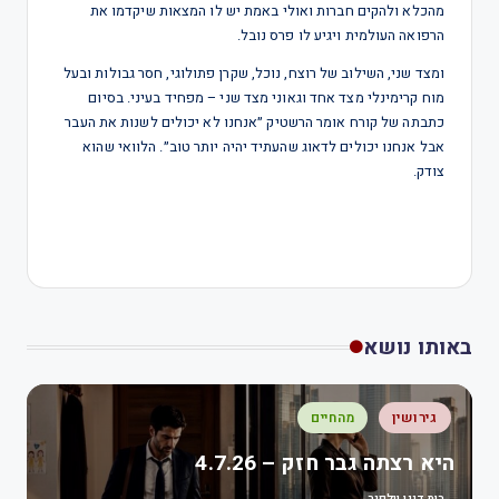
מהכלא ולהקים חברות ואולי באמת יש לו המצאות שיקדמו את
הרפואה העולמית ויגיע לו פרס נובל.
ומצד שני, השילוב של רוצח, נוכל, שקרן פתולוגי, חסר גבולות ובעל
מוח קרימינלי מצד אחד וגאוני מצד שני – מפחיד בעיני. בסיום
כתבתה של קורח אומר הרשטיק ״אנחנו לא יכולים לשנות את העבר
אבל אנחנו יכולים לדאוג שהעתיד יהיה יותר טוב״. הלוואי שהוא
צודק.
באותו נושא
גירושין
מהחיים
היא רצתה גבר חזק – 4.7.26
רות דיין וולפנר