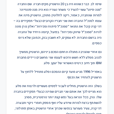
שימו לב. כבר כשהוא היה בן 20 הרשטיק מקים חברה. שם החברה
״מגה-פיוט״ עשוי להעיד כי משחר נעוריו הוא היה מגה-פנטזיונר.
למרות שהחברה, כאמור, ריקה לחלוטין מתוכן, הרשטיק מינה את
עצמו למנכ״ל החברה ואת שני חבריו הקרובים כבעלי תפקידים בה –
דני קניג קיבל את התואר ״סמנכ״ל פיתוח ומכירות״ ואלון גורן מונה
להיות ״סמנכ״ל שיווק ומכירות״. בפועל, קיומה היחיד של החברה
היה ברשם החברות. לא עסקים, לא חשבון בנק, וכמובן שלא גיוס
כספים.
גם אחרי שהגניבה מתגלה ונחתם הסכם ביניהם, הרשטיק ממשיך
לגנוב מסלע ללא חשש ורוכש לעצמו שני מחשבים ניידים מחברת
IBM תוך חיוב כרטיס האשראי של יעקב סלע.
באפריל 1996 מגיע מועד קיום ההסכם וסלע מתחיל ללחוץ על
הרשטיק להחזיר את הכסף.
בשלב הזה הרשטיק מחליט לעבור לפסים מעשיים ולרצוח את סלע.
הוא מגייס לכך את אותם שני חברים שמינה כבעלי תפקידים בחברה
שלו. גורן, ככל הנראה בעל נפש קצת יותר נורמטיבית, מסרב
להשתתף ברצח למרות שיודע עליו ואף מספק חומרי ניקוי ותבערה.
דני קניג, צעיר מעורער בנפשו שכרוך אחרי הרשטיק באופן פתולוגי,
מוכן ליטרלי לרצוח בשבילו.