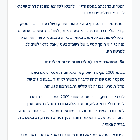
המטרה, כך נכתב בפסק הדין – להביא לפריצת מהומות דמים שיביאו
לשינויים פוליטיים במדינה.
בסופו של דבר הטירוף הזה לא התרחש רק בשל העובדה שהרשטיק
קיבל רגליים קרות ופנה, באמצעות אימו, לשב״כ מחשש שהארוע הזה
יביא לעימות צבאי, ויפגע באחיו ששירת בצבא. איכשהו הוא יוצא
מזה כי הוא הופך לסייען של השב״כ בענין, אבל כדאי לשים לב
לפרשה הזו.
5#. הסטארט-אפ ש(אולי) שווה מאות מיליונים.
בשנת 2009 מקים הרשטיק מהכלא חברת סטארט-אפ בשם
ספקטרוסנס שפיתחה לדבריו מכשיר לאיתור שבעה סוגים של
מחלות סרטן בצורה לא פולשנית באמצעות נשיפה.
לדברי הרשטיק, כך בכתבות משנת 2009, המכשיר כבר נמכר
לבית-חולים באיטליה, ובימים אלה החברה מנהלת משא-ומתן
למכירת המכשיר לבית-חולים בישראל. המכשיר השני אותו פיתחה
החברה הינו מכשיר המאתר חומרי נפץ וסמים ממרחק רב באמצעות
בדיקת האוויר.
הפנטזיה הזו לא ממריאה ושום מכשיר כנראה לא נמכר, ואם נמכר