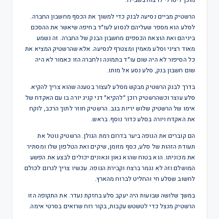
הרשטיק מביים נסיעה לבנק כדי למשוך את הכסף מחשבון החברה.
לסלע הוא מספר שעליהם לנסוע לעו״ד בחיפה שיאשר את ההסכם
ביניהם ואת הוצאת הכספים מחשבון הבנק של החברה. זה נשמע
מאוד רציני וסלע מאמין ומצטרף לנסיעה. אלא שהרשטיק המציא את
כל הסיפור לא היה שום עו״ד בתמונה ולחברה הזו כאמור לא היה
שום חשבון בנק, סלע נסע אל מותו.
בדרך לבנק הרשטיק מבקש מסלע לעצור בטענה שהוא צריך להקיא.
סלע עוצר וכשהרשטיק רוכן ״להקיא״ דני קניג יורה בו עם האקדח של
אימו של הרשטיק שלוש יריות בגב. הרשטיק חוזר לתוך הרכב, לוקח
את האקדח ויורה בסלע כדור נוסף. בראש.
הם קוברים את הגופה ביער בדרום רמת הגולן. הרשטיק נוטל את
תעודת הזהות של סלע, כסף מזומן, שיקים ואת הטלפון שלו ומסתיר
את מכוניתו. הוא בטוח שהוא גאון וגאונים יכולים לבצע את הפשע
המושלם וזה לא נגמר ברצח וקבירת הגופה. עכשיו צריך לגרום לכולם
לחשוב שסלע חי והחליט לברוח מהארץ.
במשך שלושה שבועות היה יעקב סלע בחזקת נעדר. את התקופה הזו
הרשטיק מנצל כדי לטשטש עקבות, בקור רוח שרואים בסרטי אימה.