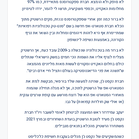
לא סופק ולא הומצא. חברת ספקטרוסנס מתאיידת, כמו 97%
מחלומות האקזיט, וכספי משקיעיה, תרשו לי להמר, ירדו לטימיון.
לא ברור כמה זמן אחרי שספקטרוסנס נגנזת, מקים הרשטיק מתוך
הכלא חברת סטארט-אפ חדשה בשם ״סנט-טק טכנולוגיות רפואיות״
שמתיימרת אף היא לזהות זיהומים ומחלות ובין השאר את נגיף
הקורונה, באמצעות נשיפה לינשופון.
לא ברור מה בטכנולוגיה שנכשלה ב-2009 עובד כעת, אך הרשטיק
מצליח לצרף אליו את השמות הכי חמים במשק הישראלי שנתלים
כולם בחלום האקזיט ומקווים לעשות מאות מליונים מהמצאה
ש״תשנה את פני הדיאגנוסטיקה בעולם ותציל חיי אדם רבים״.
חברת נקסט ג׳ן, שהינה למעשה שלד בורסאי, מבקשת למזג את
הסטארט-אפ של הרשטיק לתוכה, אך לא מגלה תחילה שהמוח
מאחורי הסטארט-אפ הוא של רוצח מורשע עם קופת שרצים ענקית
(או אולי שק חולדות קפואות) על גבו.
יעקב עמידרור ראש המועצה לביטחון לאומי לשעבר ויו״ר חברת
נקסט ג׳ן מעיד לטובת הרשטיק בועדת השחרורים ובמרץ 2021
משתחרר הרשטיק מהכלא בתנאים מגבילים.
כשהמשקיעים של נקסט ג׳ן מגלים בעקבות חשיפת כלכליסט