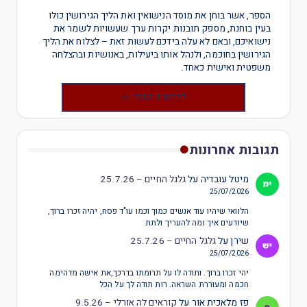
הספר, אשר בוחן את מוסד הנישואין ואת הליך הגירושין כולו
בעין בוחנת, מספק תובנות יקרות ערך שעשויות לשמר את
נישואיכם, ובאם לא עלה בידכם לעשות זאת – לצלוח את הליך
הגירושין בחוכמה, ולנהל אותו ביעילות, באנושיות ובהצלחה
משפטית ואישית כאחד.
להזמנת הספר >>
תגובות אחרונות
מיטל עובדיה
על
גלגל החיים – 25.7.26
25/07/2026
הלוואי שיהיו עוד אנשים כמוך וכמו עו"ד פסח, יהיה זכרו ברוך,
שיודעים איך ומה להעריך ולתת
שירן
על
גלגל החיים – 25.7.26
25/07/2026
יהי זכרו ברוך. ותודה לו על תרומתו בדרכך,את אישה מדהימה
חכמה ומעוררת השראה. רות תודה לך על הכל
פז מלאכית אור
על
קוראים לה אורלי – 9.5.26