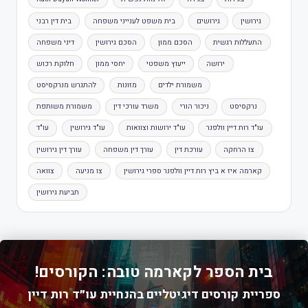
גירושין
גירושים
בית משפט לענייני משפחה
בית דין רבני
התעללות רגשית
הסכם ממון
הסכם גירושין
דיני משפחה
ירושה
ייעוץ משפטי
יחסי ממון
חלוקת רכוש
משמורת ילדים
מזונות
להתגרש מנרקסיסט
נרקסיסט
ניכור הורי
משרד עורכי דין
משמורת משותפת
עו"ד רות דיין וולפנר
עו"ד ירושות וצוואות
עו"ד גירושין
עו"ד
צו הרחקה
עורכת דין
עורך דין משפחה
עורך דין גירושין
קארמה איז א ביץ רות דיין וולפנר ספרי גירושין
צו מניעה
צוואה
תביעת גירושין
בית הספר לקארמה טובה: הקורסים!
ספריית קורסים דיגיטליים בהנחיית עו״ד רות דיין