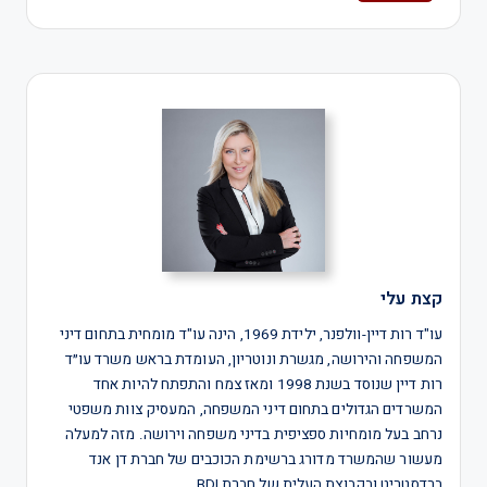
קצת עלי
עו"ד רות דיין-וולפנר, ילידת 1969, הינה עו"ד מומחית בתחום דיני
המשפחה והירושה, מגשרת ונוטריון, העומדת בראש משרד עו״ד
רות דיין שנוסד בשנת 1998 ומאז צמח והתפתח להיות אחד
המשרדים הגדולים בתחום דיני המשפחה, המעסיק צוות משפטי
נרחב בעל מומחיות ספציפית בדיני משפחה וירושה. מזה למעלה
מעשור שהמשרד מדורג ברשימת הכוכבים של חברת דן אנד
ברדסטריט ובקבוצת העלית של חברת BDI.