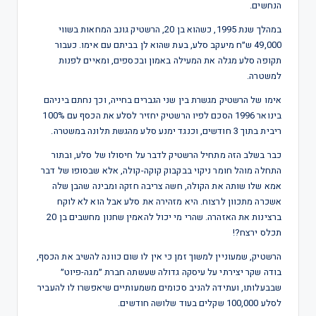
הנחשים.
במהלך שנת 1995, כשהוא בן 20, הרשטיק גונב המחאות בשווי
49,000 ש״ח מיעקב סלע, בעת שהוא לן בביתם עם אימו. כעבור
תקופה סלע מגלה את המעילה באמון ובכספים, ומאיים לפנות
למשטרה.
אימו של הרשטיק מגשרת בין שני הגברים בחייה, וכך נחתם ביניהם
בינואר 1996 הסכם לפיו הרשטיק יחזיר לסלע את הכסף עם 100%
ריבית בתוך 3 חודשים, וכנגד ימנע סלע מהגשת תלונה במשטרה.
כבר בשלב הזה מתחיל הרשטיק לדבר על חיסולו של סלע, ובתור
התחלה מוהל חומר ניקוי בבקבוק קוקה-קולה, אלא שבסופו של דבר
אמא שלו שותה את הקולה, חשה צריבה חזקה ומבינה שהבן שלה
אשכרה מתכוון לרצוח. היא מזהירה את סלע אבל הוא לא לוקח
ברצינות את האזהרה. שהרי מי יכול להאמין שחנון מחשבים בן 20
תכלס ירצח?!
הרשטיק, שמעוניין למשוך זמן כי אין לו שום כוונה להשיב את הכסף,
בודה שקר יצירתי על עיסקה גדולה שעשתה חברת ״מגה-פיוט״
שבבעלותו, ועתידה להניב סכומים משמעותיים שיאפשרו לו להעביר
לסלע 100,000 שקלים בעוד שלושה חודשים.