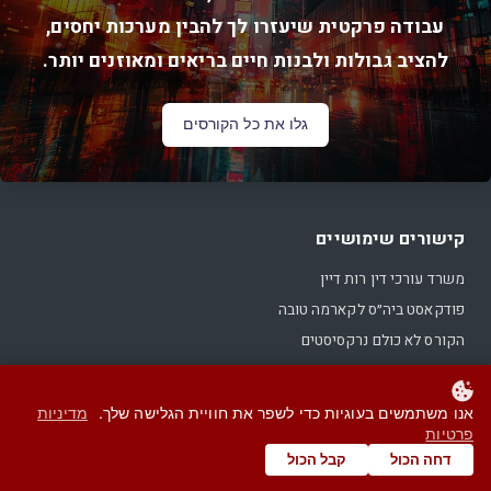
עבודה פרקטית שיעזרו לך להבין מערכות יחסים,
להציב גבולות ולבנות חיים בריאים ומאוזנים יותר.
גלו את כל הקורסים
קישורים שימושיים
משרד עורכי דין רות דיין
פודקאסט ביה״ס לקארמה טובה
הקורס לא כולם נרקסיסטים
הקורס מתחילה מחדש
מדריך צוואות וירושות
אנו משתמשים בעוגיות כדי לשפר את חוויית הגלישה שלך.
מדיניות
המדריך לגירושין
פרטיות
דחה הכול
קבל הכול
מדיניות פרטיות