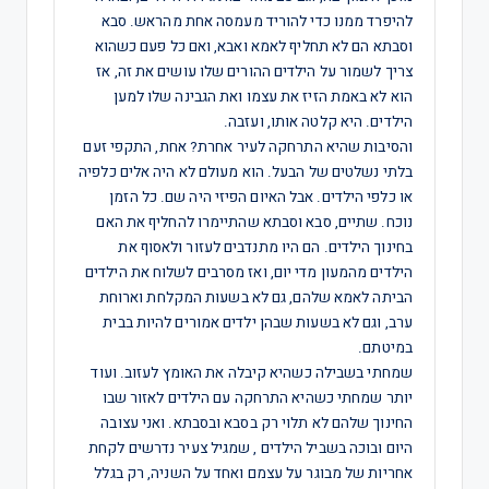
להיפרד ממנו כדי להוריד מעמסה אחת מהראש. סבא
וסבתא הם לא תחליף לאמא ואבא, ואם כל פעם כשהוא
צריך לשמור על הילדים ההורים שלו עושים את זה, אז
הוא לא באמת הזיז את עצמו ואת הגבינה שלו למען
הילדים. היא קלטה אותו, ועזבה.
והסיבות שהיא התרחקה לעיר אחרת? אחת, התקפי זעם
בלתי נשלטים של הבעל. הוא מעולם לא היה אלים כלפיה
או כלפי הילדים. אבל האיום הפיזי היה שם. כל הזמן
נוכח. שתיים, סבא וסבתא שהתיימרו להחליף את האם
בחינוך הילדים. הם היו מתנדבים לעזור ולאסוף את
הילדים מהמעון מדי יום, ואז מסרבים לשלוח את הילדים
הביתה לאמא שלהם, גם לא בשעות המקלחת וארוחת
ערב, וגם לא בשעות שבהן ילדים אמורים להיות בבית
במיטתם.
שמחתי בשבילה כשהיא קיבלה את האומץ לעזוב. ועוד
יותר שמחתי כשהיא התרחקה עם הילדים לאזור שבו
החינוך שלהם לא תלוי רק בסבא ובסבתא. ואני עצובה
היום ובוכה בשביל הילדים , שמגיל צעיר נדרשים לקחת
אחריות של מבוגר על עצמם ואחד על השניה, רק בגלל