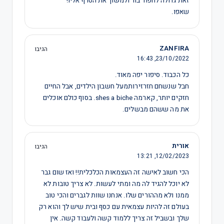
זאת גדולה לחפור בור ולמשוך את הטרף אליו!
שאפו.
ZANFIRA
הגיבו
16:43
23/10/2022,
כל הכבוד. סיפור יפה מאוד.
חבל שנשחם חזרזירותמעל חשבון הילדים, אבל החיים
חזקים יותר, קארמה shes a biche. בסוף כולם אוכלים
את מה ששהם מבשלים.
‫אורית
הגיבו
13:21
12/02/2023,
הכי חשוב לאישה זה העצמאות הכלכלית!! ואז שום גבר
לא יוכל להגיד לה מה ומתי לעשות. לא צריך טובות לא
ממנו ולא מההורים שלו. אנחנו שוות לגברים והכי טוב
בעולם זה להיות עצמאית עם כסף ובית שיש לך והוא רק
שלך ובשביל זה צריך ללמוד קשה ולעבוד קשה. אין