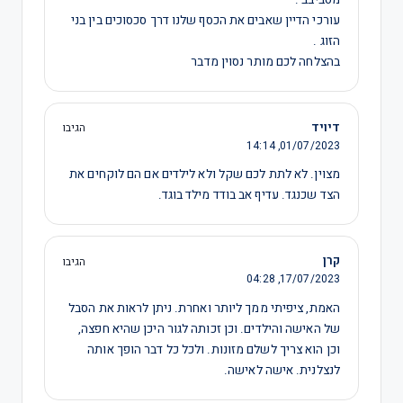
עורכי הדיין שאבים את הכסף שלנו דרך סכסוכים בין בני
הזוג .
בהצלחה לכם מותר נסוין מדבר
דיויד
הגיבו
14:14
01/07/2023,
מצוין. לא לתת לכם שקל ולא לילדים אם הם לוקחים את
הצד שכנגד. עדיף אב בודד מילד בוגד.
קרן
הגיבו
04:28
17/07/2023,
האמת, ציפיתי ממך ליותר ואחרת. ניתן לראות את הסבל
של האישה והילדים. וכן זכותה לגור היכן שהיא חפצה,
וכן הוא צריך לשלם מזונות. ולכל כל דבר הופך אותה
לנצלנית. אישה לאישה.