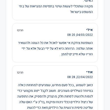
האישי.
מקווה שתוכלי לעשות שינוי בתפיסת המציאות של בתי
המשפט בישראל
אילי
הגיבו
08:20
04/03/2022,
השופטת צודקת אי אפשר לאכול את כל העוגה ולהשאיר
אותה שלמה .הרווחה היא לא על ידי הבעל אלא על ידי
הוריו שלא חייבים לממן .
אודי
הגיבו
08:28
22/04/2022,
כואב לשמוע , בכל פעם מחדש, שמגיעים למחוזות כאלה
במיוחד כשילדים מעורבים. חשוב לקבל ייצוג מקצועי כדי
לנסות ולהשיג לפחות חלק מהצדק ולהפסיק את התופעה
של ניצול הילדים ככלי ניגוח ומיקוח ,בד"כ ע"י האם שלה
שליטה פיסית ורגשית על הילדים,וזאת כדי להשיג