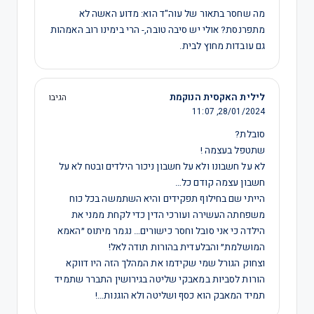
מה שחסר בתאור של עוה"ד הוא: מדוע האשה לא
מתפרנסת? אולי יש סיבה טובה,- הרי בימינו רוב האמהות
גם עובדות מחוץ לבית.
לילית האקסית הנוקמת
הגיבו
11:07
28/01/2024,
סובלת?
שתטפל בעצמה !
לא על חשבונו ולא על חשבון ניכור הילדים ובטח לא על
חשבון עצמה קודם כל…
הייתי שם בחילוף תפקידים והיא השתמשה בכל כוח
משפחתה העשירה ועורכי הדין כדי לקחת ממני את
הילדה כי אני סובל וחסר כישורים… נגמר מיתוס ״האמא
המושלמת״ והבלעדית בהורות תודה לאל!
וצחוק הגורל שמי שקידמו את המהלך הזה היו דווקא
הורות לסביות במאבקי שליטה בגירושין התברר שתמיד
תמיד המאבק הוא כסף ושליטה ולא הוגנות…!