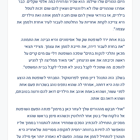
היום ההורים שלו שילמו. הוא שכיר ומרוויח כמה אלפי שקלים. כבר
אמרנו שההורים שלו לא רלוונטיים ושאין להם שום זכות לטפל
בילדים, אז בוודאי שאין להם שום חובה לממן אותה ואת הילדים.
היא צריכה לקחת אחריות על החלטתה לעבור לעיר אחרת ולממן את
עצמה״.
בבת אחת ירד לשופטת שק של אסימונים והיא הבינה את התמונה.
״את בחרת לעבור דירה, את חייבת לממן את עצמך. מצידי תצאי
מכאן ותלכי לנקות בתים״ שפכה השופטת דלי עם מים קרים על
ראשה וכיבתה את אש הניצחון. ״אני מאוד ממליצה לך להגיע
להסכם. מה שתוכלי לקבל בטוב לא תוכלי לקבל בבית המשפט״.
בשלב הזה התנהל דיון מחוץ לפרוטוקול. הסברתי לשופטת מה הוצע
לה ומה היא דחתה, אמרתי לה שהוא נתפס נוהג בשכרות פעם אחת
לפני עשור, ושהוא באמת אוהב את הילדים דואג להם ורוצה בטובתם,
ושהוא רואה גם אותה.
״אולי תבקש מההורים שלך לעזור כאן במימון״ פנתה הפעם השופטת
אל הלקוח שלי בטון אחר לחלוטין וכשהוא סימן בראשו שהוא
מסכים, התחילה להכתיב הסכם שמחזיר אותה להתגורר בסמוך אליו
ומאפשר לה לחיות ברווחה יחסית לתקופה מסויימת שלאחריה היא
תצטרך להתחיל לממן את עצמה. הפעם לא נאמרה יותר אף מילה על