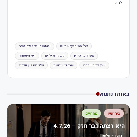
למה.
best law firm in Israel
Ruth Dayan Wolfner
משרד עורכי דין
משמורת ילדים
דיני משפחה
עורך דין משפחה
עורך דין גירושין
עו"ד רות דיין וולפנר
באותו נושא
גירושין
מהחיים
היא רצתה גבר חזק – 4.7.26
רות דיין וולפנר