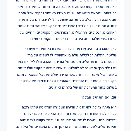
הורות מקסימה והיא אהבה אותו אבל לא הצליחה לביית אותו והיתה
קצת מתוסכלת וקצת כעוסה וקצת עצובה וחיצי תחושותיה נורו אליו
בהודעות ווטסאפ פוגעניות שנענו מצידו באיפוק ובקור. אבל היתה
שם אהבה גדולה בלב של שניהם שתועלה לילדיהם. הם שלחו אחד
לשניה תמונות של הילדים ומסרו דיווחים בקשר אליהם וכינו אותם
האהובים, הנסיכים, החרגולים, הצפרדעים, המקסימים והחיים של
אבא ואמא שלהם, וזה היה הדבר הכי מתוק ומקסים בעולם.
לצד האהבה הזו היה שם עוד משהו במערכת היחסים – משחקי
שליטה. התלות הכלכלית שלה בו איפשרה לו לשלוט על ברז
הכספים שהוזרמו אליה מכיסם של הוריו, והאהבה שלו לילדים כמו
גם גילם הרך איפשרה לה לשלוט על איכות וכמות הקשר שלו איתם.
באופן רגיל מימנו הוריו את שכר הדירה שלה ואת כל ההוצאות ונהנו
מקשר הדוק מאוד עם הנסיכים האהובים שלהם וכולם חיו איכשהו
בשלום בתוך המערכת הזו של בלמים ואיזונים.
2#. ואז התחיל הבלגן.
היא היתה צריכה לפנות את הדירה השכורה והחליטה שהיא רוצה
לעבור לעיר אחרת, רחוקה ממנו ומהוריו. הוא לא רצה שהילדים
יתרחקו ממנו ויעברו לגנים אחרים והגשנו עבורו בקשה לצו מניעה
שאוסר עליה לשנות את מוסדות החינוך ומקום המגורים של הילדים.