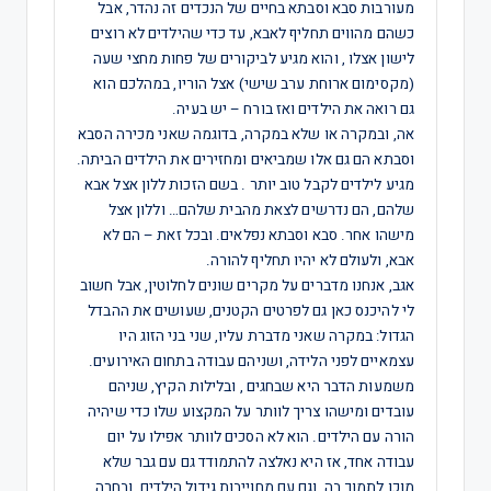
מעורבות סבא וסבתא בחיים של הנכדים זה נהדר, אבל
כשהם מהווים תחליף לאבא, עד כדי שהילדים לא רוצים
לישון אצלו , והוא מגיע לביקורים של פחות מחצי שעה
(מקסימום ארוחת ערב שישי) אצל הוריו, במהלכם הוא
גם רואה את הילדים ואז בורח – יש בעיה.
אה, ובמקרה או שלא במקרה, בדוגמה שאני מכירה הסבא
וסבתא הם גם אלו שמביאים ומחזירים את הילדים הביתה.
מגיע לילדים לקבל טוב יותר . בשם הזכות ללון אצל אבא
שלהם, הם נדרשים לצאת מהבית שלהם… וללון אצל
מישהו אחר. סבא וסבתא נפלאים. ובכל זאת – הם לא
אבא, ולעולם לא יהיו תחליף להורה.
אגב, אנחנו מדברים על מקרים שונים לחלוטין, אבל חשוב
לי להיכנס כאן גם לפרטים הקטנים, שעושים את ההבדל
הגדול: במקרה שאני מדברת עליו, שני בני הזוג היו
עצמאיים לפני הלידה, ושניהם עבודה בתחום האירועים.
משמעות הדבר היא שבחגים , ובלילות הקיץ, שניהם
עובדים ומישהו צריך לוותר על המקצוע שלו כדי שיהיה
הורה עם הילדים. הוא לא הסכים לוותר אפילו על יום
עבודה אחד, אז היא נאלצה להתמודד גם עם גבר שלא
מוכן לתמוך בה, וגם עם מחוייבות גידול הילדים, ובחרה