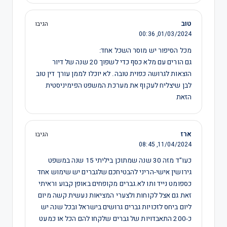
טוב
הגיבו
00:36
01/03/2024,
מכל הסיפור יש מוסר השכל אחד:
גם הורים עם מלא כסף כדי לשפוך 20 שנה של דיור
הוצאות לגרושה כפוית טובה. לא יוכלו לממן עורך דין טוב
לבן שיצליח לעקוף את מערכת המשפט הפימיניסטית
הזאת
ארז
הגיבו
08:45
11/04/2024,
כעו"ד מזה 30 שנה שמתוכן ביליתי 15 שנה במשפט
גירושין אישי-הריני להבטיחכם שלגברים יש שימוש אחד
כספומט נייד ותו לא.גברים מקופחים באופן קבוע וראיתי
זאת גם אצל לקוחות ולצערי המציאות נעשית קשה מיום
ליום ביחס לזכויות גברים גרושים בישראל ובכל שנה יש
כ-200 התאבדויות של גברים שלקחו להם הכל או כמעט