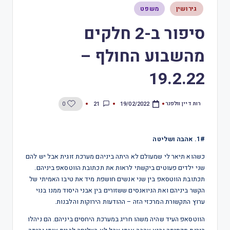
גירושין
משפט
סיפור ב-2 חלקים
מהשבוע החולף –
19.2.22
רות דיין וולפנר
21
0
19/02/2022
1#. אהבה ושליטה
כשהוא תיאר לי שמעולם לא היתה ביניהם מערכת זוגית אבל יש להם
שני ילדים פעוטים ביקשתי לראות את תכתובת הווטסאפ ביניהם.
תכתובת הווטסאפ בין שני אנשים חושפת מיד את טיבו האמיתי של
הקשר ביניהם ואת הניואנסים ששזורים בין אבני היסוד ממנו בנוי
ערוץ התקשורת המרכזי הזה – ההודעות הירוקות והלבנות.
הווטסאפ העיד שהיה משהו חריג במערכת היחסים ביניהם. הם ניהלו