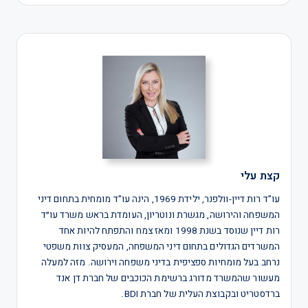
קצת עלי
עו"ד רות דיין-וולפנר, ילידת 1969, הינה עו"ד מומחית בתחום דיני
המשפחה והירושה, מגשרת ונוטריון, העומדת בראש משרד עו״ד
רות דיין שנוסד בשנת 1998 ומאז צמח והתפתח להיות אחד
המשרדים הגדולים בתחום דיני המשפחה, המעסיק צוות משפטי
נרחב בעל מומחיות ספציפית בדיני משפחה וירושה. מזה למעלה
מעשור שהמשרד מדורג ברשימת הכוכבים של חברת דן אנד
ברדסטריט ובקבוצת העלית של חברת BDI.