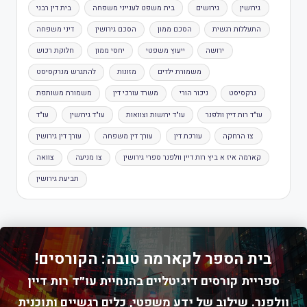
גירושין
גירושים
בית משפט לענייני משפחה
בית דין רבני
התעללות רגשית
הסכם ממון
הסכם גירושין
דיני משפחה
ירושה
ייעוץ משפטי
יחסי ממון
חלוקת רכוש
משמורת ילדים
מזונות
להתגרש מנרקסיסט
נרקסיסט
ניכור הורי
משרד עורכי דין
משמורת משותפת
עו"ד רות דיין וולפנר
עו"ד ירושות וצוואות
עו"ד גירושין
עו"ד
צו הרחקה
עורכת דין
עורך דין משפחה
עורך דין גירושין
קארמה איז א ביץ רות דיין וולפנר ספרי גירושין
צו מניעה
צוואה
תביעת גירושין
בית הספר לקארמה טובה: הקורסים!
ספריית קורסים דיגיטליים בהנחיית עו״ד רות דיין
וולפנר. שילוב של ידע משפטי, כלים רגשיים ותוכנית