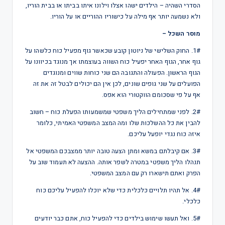
הסדרי השהיה – הילדים ישהו אצלו וילונו איתו בביתו או בבית הוריו,
ולא נשמעה יותר אף מילה על כישוריו ההוריים או על הוריו.
מוסר השכל –
1#. החוק השלישי של ניוטון קובע שכאשר גוף מפעיל כוח כלשהו על
גוף אחר, הגוף האחר יפעיל כוח השווה בעוצמתו אך מנוגד בכיוונו על
הגוף הראשון. הפעולה והתגובה הם שני כוחות שווים ומנוגדים
הפועלים על שני גופים שונים, לכן אין הם יכולים לבטל זה את זה
אף על פי שסכומם הווקטורי הוא אפס.
2#. לפני שמתחילים הליך משפטי שמשמעותו הפעלת כוח – חשוב
להבין את כל ההשלכות שלו ומה המצב המשפטי האמיתי, כלומר
איזה כוח נגדי יופעל עליכם.
3#. אם קיבלתם במשא ומתן הצעה טובה יותר ממצבכם המשפטי אל
תנהלו הליך משפטי במטרה לשפר אותה. ההצעה לא תעמוד שוב על
הפרק ואתם תישארו רק עם המצב המשפטי.
4#. אל תהיו תלויים כלכלית כדי שלא יוכלו להפעיל עליכם כוח
כלכלי.
5#. ואל תעשו שימוש בילדים כדי להפעיל כוח, אתם כבר יודעים