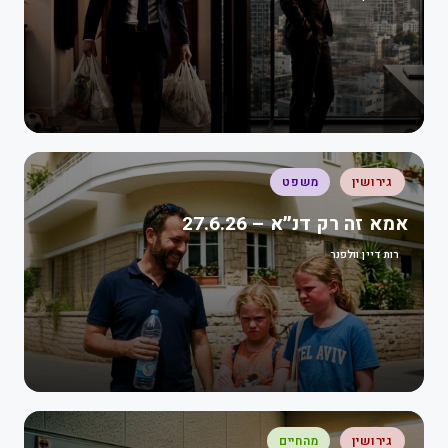
גירושין
משפט
אמא זה רק דנ״א – 27.6.26
רות דיין וולפנר
גירושין
מהחיים