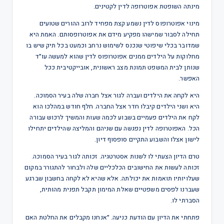
מינתה השופטת אפוטרופה לדין לקטינים.
מינוי אפוטרופוס לדין נשמע קצת מפחיד לרוב ההורים שטועים
תחילה לסבור שמישהו מפקיע מידם את אפוטרופסותם. האמת היא
שמדובר בכלי שיפוטי שנכנס לשימוש נרחב וכמעט בכל תיק שיש בו
מחלוקות על הילדים ממנים אפוטרופוס לדין שהוא למעשה עו״ד
שנותן לבית המשפט תמונת מצב ראשונית, אובייקטיבית ככל
האפשר.
היא לקחה את הילדים ועברה לגור אצל חברה שלה בעיר הסמוכה.
היא ושני הילדים קיבלו חדר אצל החברה. חלף חודש במהלכו הוא
לקח את הילדים פעמיים בשבוע לכמה שעות והמשיך לרכוש עבורה
הכל. האפוטרופה לדין נפגשה עם שניהם והמליצה שהילדים יתחילו
לישון אצלו והשבוע התקיים סופסוף דיון.
טרם הדיון הצעתי לו לשנות אסטרטגיה. זכותה לגור בעיר הסמוכה.
זכותה לעשות את החישובים הכלכליים שלה ולבחור להתגורר במקום
שעלויותיו תואמות את יכולתה. אלא שהיא לא לקחה בחשבון שברגע
שעברנו לפסים משפטיים שאלת המימון תקבל תפנית מהותית,
הסברתי לו.
פתחתי את הדיון עם הודעת כניעה. ״אנחנו מקבלים את החלטת האם