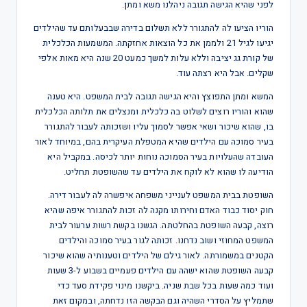
לפני שהיא הגישה תגובה ניהלנו משא ומתן.
הוריו הציעו לה להתגורר ללא תשלום בדירה שבבעלותם עד שהילדים
יגיעו לגיל 21 ולממן את כל הוצאות אחזקתה. המשמעות הכלכלית
של קורת גג יציבה וללא עלות למשך כמעט 20 שנה היא מאות אלפי
שקלים. אבל היא רצתה עוד.
המשא ומתן התפוצץ והיא הגישה תגובה לבית המשפט. היא טענה
שהוא והוריו רוצים לשלוט בה כלכלית ומנצלים את תלותה הכלכלית
בו, שהוא שיכור ושאי אפשר לסמוך עליו ושזכותה לעבור להתגורר
בעיר סמוכה עם הילדים שהיא המטפלת העיקרית בהם, במיוחד לאור
העובדה שהעלויות בעיר הסמוכה נוחות יותר לכיסה. במקביל היא
הודיעה לו שהוא לא לוקח את הילדים עד שהשופטת תחליט.
השופטת בבית המשפט לענייני משפחה איפשרה לה לעבור דירה.
חוק יסוד כבוד האדם וחירותו מקנה לה זכות להתגורר איפה שהיא
רוצה, קבעה השופטת בהחלטתה. הגשנו בקשת רשות ערעור לבית
המשפט המחוזי ושוב נדחנו. זכותה לגור בעיר סמוכה והילדים
הקטנים במשמורתה. לאור גילם של הילדים וטענותיה שהוא שיכור
קבעה השופטת שהוא ישהה עם הילדים פעמיים בשבוע ל-3 שעות
ועוד כמה שעות בכל שבת שניה. ביקשנו מינוי פקידת סעד כדי
שתמליץ על הסדרי השהיה וגם הבקשה הזו נדחתה, ובמקום זאת