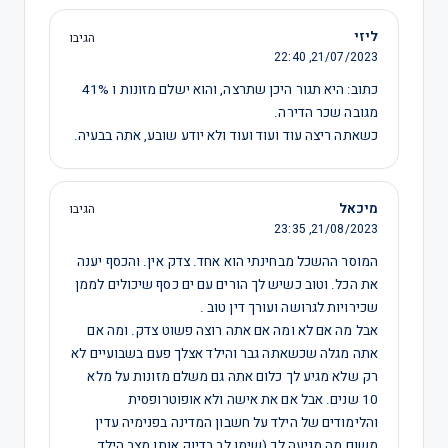
ליזי
הגיבו
22:40
21/07/2023,
כתוב: היא תגור היכן שתרצה, והוא ישלם מזונות ו 41%
מגובה שכר הדירה.
כשאתה ריצה עוד ועוד ועוד ולא יודע שובע, אתה בבעיה.
מיכאל
הגיבו
23:35
21/08/2023,
המוסר ההשכל מבחינתי הוא אחד. צדק אין. והכסף יענה
את הכל. וטוב כשיש לך הורים עם ים כסף שיכולים לממן
שכירויות לגרושה ועורך דין טוב .
אבל מה אם לא ומה אם אתה רוצה פשוט צדק. ומה אם
אתה מגלה שכשאתה גבר והילד אצלך פעם בשבועיים לא
רק שלא מגיע לך כלום אתה גם משלם מזונות על מלא
10 שנים. אבל אם את אישה ולא אופוטרופסית
והלימודים של הילד על חשבון המדינה בפנימיה עדין
משום מה מגיעה לך (שימו לב בדיוק אותו מצב הילד