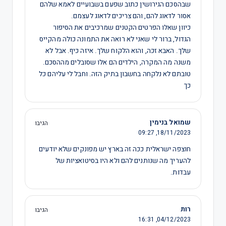
שבהסכם הגירושין כתוב שפעם בשבועיים לאמא שלהם
אסור לדאוג להם, והם צריכים לדאוג לעצמם.
כיוון שאלו הפרטים הקטנים שמרכיבים את הסיפור
הגדול, ברור לי שאני לא רואה את התמונה כולה מהקייס
שלך. האבא זכה, והוא הלקוח שלך. איזה כיף. אבל לא
משנה מה המקרה, הילדים הם אלו שסובלים מההסכם.
טובתם לא נלקחה בחשבון בתיק הזה. וחבל לי עליהם כל
כך
שמואל בנימין
הגיבו
09:27
18/11/2023,
חוצפה ישראלית ככה זה בארץ יש מפונקים שלא יודעים
להעריך מה שנותנים להם ולא היו בסיטואציות של
עבדות.
רות
הגיבו
16:31
04/12/2023,