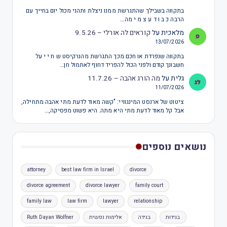
בתקווה בשבילך שהתגרשת ממנו ניצלת ותהני מכול יום בחייך עם
הרבה כ ב ו ד ע צ מ י מה…
מלאכית
על
קוראים לה אורלי – 9.5.26
13/07/2026
בתקווה שנפרדת או חכם מכך התגרשת מהנרקיסט ש ח י י על
חשבונך קודם ולפני הכול להפריד דחוף לאתמול חן…
גלית
על
מה הורג אהבה – 11.7.26
11/07/2026
ציטוט של ארנסט המינגוויי: "קשה מאוד לדעת מתי אהבה מתחילה,
אבל קל מאוד לדעת מתי היא מתה. היא פשוט מפסיקה,…
נושאים נוספים
attorney
best law firm in Israel
divorce
divorce agreement
divorce lawyer
family court
family law
law firm
lawyer
relationship
בגידות
בגידה
אלימות נפשית
Ruth Dayan Wolfner