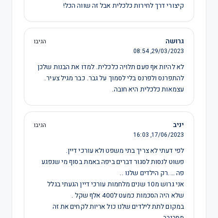
קיצורי דרך לחירות כלכלית אבל זה שווה הכל!
גרושה
הגיבו
08:54
29/03/2023,
לא להיות אף פעם תלויה כלכלית. למדו את הבנות שלכן
להתפרנס ולפרנס בלי לסמוך על גבר. כבר מגיל צעיר.
עצמאות כלכלית היא חובה.
יניב
הגיבו
16:03
17/06/2023,
לפי דעתי לא צריך בתי משפט ולא עורכי דיין.
פשוט לנסות לסגור דברים ביפה באמת בסוף מי שנפגע
פה ….רק הילדים שלנו ..
אני גרוש מ10 שנים מלחמות עורכי דיין הגעתי בגלל
שלא היה הסכמות כמעט ל400 אלף שקל .
במקום לתת לילדים שלנו כול אריות לקחים את זה
מסביבב .