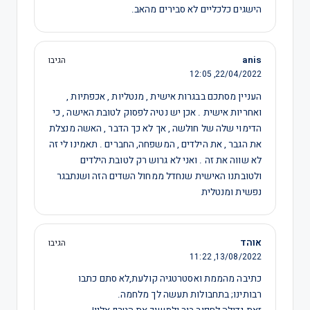
הישגים כלכליים לא סבירים מהאב.
anis
הגיבו
12:05
22/04/2022,
העניין מסתכם בבגרות אישית , מנטליות , אכפתיות ,
ואחריות אישית . אכן יש נטיה לפסוק לטובת האישה , כי
הדימוי שלה של חולשה , אך לא כך הדבר , האשה מנצלת
את הגבר , את הילדים , המשפחה, החברים . תאמינו לי זה
לא שווה את זה . ואני לא גרוש רק לטובת הילדים
ולטובתנו האישית שנחדל ממחול השדים הזה ושנתבגר
נפשית ומנטלית
אוהד
הגיבו
11:22
13/08/2022,
כתיבה מהממת ואסטרטגיה קולעת,לא סתם כתבו
רבותינו; בתחבולות תעשה לך מלחמה.