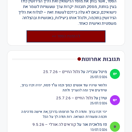
הספר, אשר בוחן את מוסד הנישואין ואת הליך הגירושין כולו
בעין בוחנת, מספק תובנות יקרות ערך שעשויות לשמר את
נישואיכם, ובאם לא עלה בידכם לעשות זאת – לצלוח את הליך
הגירושין בחוכמה, ולנהל אותו ביעילות, באנושיות ובהצלחה
משפטית ואישית כאחד.
להזמנת הספר >>
תגובות אחרונות
מיטל עובדיה
על
גלגל החיים – 25.7.26
25/07/2026
הלוואי שיהיו עוד אנשים כמוך וכמו עו"ד פסח, יהיה זכרו ברוך,
שיודעים איך ומה להעריך ולתת
שירן
על
גלגל החיים – 25.7.26
25/07/2026
יהי זכרו ברוך. ותודה לו על תרומתו בדרכך,את אישה מדהימה
חכמה ומעוררת השראה. רות תודה לך על הכל
פז מלאכית אור
על
קוראים לה אורלי – 9.5.26
13/07/2026