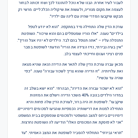
לעבור לעיר אחרת. הבנו שלא נוכל להתנגד לכך ושזו זכותה לבחור
לעצמה את מקום מגוריה, ולעשות את שיקוליה הכלכליים. מרשי רק
מבקש שיקבעו הסדרי שהיה עם לינה עם ילדיו״.
עורכת הדין שלה התחילה מיד במתקפה. ״הוא לא יודע לטפל
בילדים״ טענה. ״אלו הוריו שמטפלים בהם והוא שיכור״. השופטת
התנפלה עליו – ״אתה תטפל בהם לבד. הילדים לא יהיו אצל הוריך״.
״אין בעיה גבירתי, נזיז הצידה את הוריו״ הודעתי לשופטת בסבר
פנים רציני ועגום וחייכתי לעצמי בלב.
מכאן עברה עורכת הדין שלה לתאר את הדירה הנאה שהיא מצאה
ואת עלויותיה. ״זו הדירה שהוא צריך לשכור עבורה״ טענה. ״כפי
שהיה עד עכשיו״.
״הוא לא ישכור עבורה את הדירה״, הבהרתי. ״הוא ישא בשלב זה
במדור הילדים בגובה 40% משכר הדירה וישלם את המזונות
שיקבעו״. לשופטת זה היה ברור, לעורכת הדין שלה פחות והיא
התחילה למנות את דרישותיה הכספיות שהגיעו לסכומים דימיוניים.
דימיוניים ביחס למצב המשפטי ולסכומים שנפסקים בבית המשפט.
״אני לא פוסקת את הסכומים האלו״ הודיעה לה השופטת נחרצות.
״תראי גבירתי״ התחלתי להסביר לשופטת את המצב האמיתי. ״עד