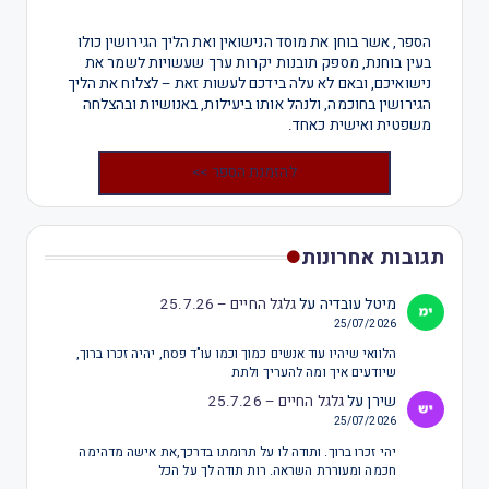
הספר, אשר בוחן את מוסד הנישואין ואת הליך הגירושין כולו
בעין בוחנת, מספק תובנות יקרות ערך שעשויות לשמר את
נישואיכם, ובאם לא עלה בידכם לעשות זאת – לצלוח את הליך
הגירושין בחוכמה, ולנהל אותו ביעילות, באנושיות ובהצלחה
משפטית ואישית כאחד.
להזמנת הספר >>
תגובות אחרונות
מיטל עובדיה
על
גלגל החיים – 25.7.26
25/07/2026
הלוואי שיהיו עוד אנשים כמוך וכמו עו"ד פסח, יהיה זכרו ברוך,
שיודעים איך ומה להעריך ולתת
שירן
על
גלגל החיים – 25.7.26
25/07/2026
יהי זכרו ברוך. ותודה לו על תרומתו בדרכך,את אישה מדהימה
חכמה ומעוררת השראה. רות תודה לך על הכל