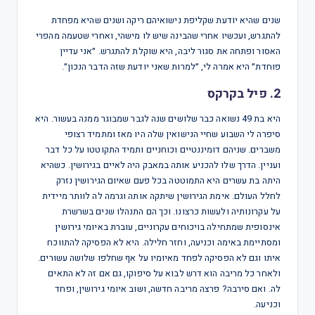
שנים שהיא יודעת שקליפת נישואיהם ריקה ושנים שהיא מפחדת
להתגרש, ועכשיו אחרי שהבינה שיש לו מישהי, ואחרי שטעמה מהפרי
האסור ופתחה את סגור ליבה, היא שוקלת להתגרש. ״אני עדיין
פוחדת״ היא אמרה לי, ״למרות שאני יודעת שזה הדבר הנכון״.
2. פיל בקרקס
היא בת 49 נשואה כבר שלושים שנה לגבר שמבוגר ממנה בעשור. היא
סיפרה לי השבוע שחיי הנישואין שלה היו מאז ומתמיד רצופי
משברים. שניהם דומיננטיים וכוחניים ותמיד התקוטטו על כל דבר
ועניין. הדרך שלו להכניע אותה במאבק היה לאיים בגירושין. כשהיא
היתה בת עשרים היא התמוטטה בכל פעם שאיום הגירושין נזרק
לחלל העולם. אימת הגירושין שיתקה אותה וגרמה לה לוותר מיידית
על עקרונותיה ולעשות כרצונו. וכך הם התנהלו שנים בשרשרת
אינסופית שמתחילה בויכוחים עקרוניים, עוברת באיומי גירושין
ומסתיימת באימה וכניעה, וחזר חלילה. היא לא הפסיקה להתווכח
איתו וגם לא הפסיקה לפחד מאיומיו על אף שחלפו שלושה עשורים.
ולאחר כל מריבה הוא דרש לבוא על סיפוקו, גם אם זה לא התאים
לה. ואם סירבה? פרצה מריבה חדשה, ושוב איומי גירושין, ופחד
וכניעה.