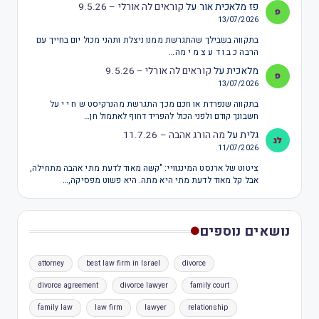
פז מלאכית אור
על
קוראים לה אורלי – 9.5.26
13/07/2026
בתקווה בשבילך שהתגרשת ממנו ניצלת ותהני מכול יום בחייך עם
הרבה כ ב ו ד ע צ מ י מה…
מלאכית
על
קוראים לה אורלי – 9.5.26
13/07/2026
בתקווה שנפרדת או חכם מכך התגרשת מהנרקיסט ש ח י י על
חשבונך קודם ולפני הכול להפריד דחוף לאתמול חן…
גלית
על
מה הורג אהבה – 11.7.26
11/07/2026
ציטוט של ארנסט המינגוויי: "קשה מאוד לדעת מתי אהבה מתחילה,
אבל קל מאוד לדעת מתי היא מתה. היא פשוט מפסיקה,…
נושאים נוספים
attorney
best law firm in Israel
divorce
divorce agreement
divorce lawyer
family court
family law
law firm
lawyer
relationship