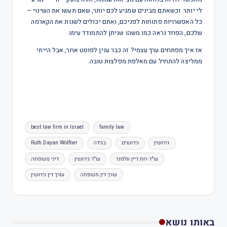
לי יותר. וכשאתם מבינים שמגיע לכם יותר, שאם תעשו את השינוי –
כל האפשרויות פתוחות לפניכם, ואתם יכולים לשנות את הקארמה
שלכם, הפחד נראה כמו משהו שניתן להתמודד עימו.
אז איך מפתחים ערך עצמי? זה כבר ענין לפוסט אחר, אבל הייתי
ממליצה להתחיל עם מאלפת מפלצות טובה.
best law firm in Israel
family law
גירושין
גירושים
בגידה
Ruth Dayan Wolfner
עו"ד רות דיין וולפנר
עו"ד גירושין
דיני משפחה
עורך דין משפחה
עורך דין גירושין
באותו נושא