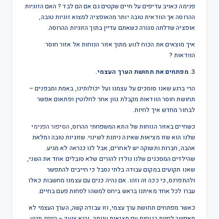
פנימה כאויב עדיפים על חיים שקטים גם אם הם לבד ? האם הזוגיות
ההרוסה אך הוודאית טובה יותר מהאופציה למצוא זוגיות טובה,
אופציה שדלתה סגורה כשאתם עדיין בתוך הזוגיות ההרוסה.
איך מוצאים את הכוח לנוע מתוך אזור הנוחות אל אזור חוסר
הוודאות ?
3.
מפתחים את תחושת הערך העצמי.
הרי ברגע שאנו סומכים על עצמנו ועל יכולותינו, באמת ומבפנים –
תחושת חוסר הוודאות מקבלת גוון אחר לחלוטין ופתאום אפשר
לבחור מחדש איך לחיות.
כשחיים באזור הנוחות של התא המשפחתי ההרוס,
הסיפור הפנימי
שלנו הוא שזו מציאות שאינה ניתנת לשינוי. שזוגיות טובה ומלאת
אהבה, חברות ותשוקה יש לאחרים, אבל לנו כנראה לא מגיע.
שהילדים המסכנים שלנו נולדו להורים שלא סובלים אחד את השני,
שאנו תקועים במקום עבודה בלתי נסבל כי חייבים להתפשר
ולהתפרנס, כי ככה זה וזהו. אם נהיה כנים עם עצמנו מחשבות כאלו
עברו לכל אחד מאיתנו בראש ביחס למשהו לפחות פעם בחיים.
כאשר מפתחים תחושת ערך עצמי, וזו עבודה קשה, הערך העצמי לא
מאפשר לחיות בנוחות עם מציאות עגומה, והוא צועק – הייייי מגיע