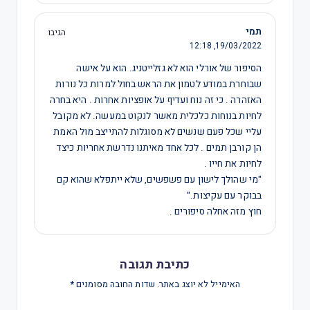
תמי
הגיבו
12:18
19/03/2022,
הסיפור של אורלי הוא לא גזלייטניג. הוא על אישה
שבוחרת במודע לטמון את הראש בחול למרות כל נורות
האזהרה . כי זה נוח ועדיף על אופציות אחרות . היא בחרה
לחיות בנוחות כלכלית מאשר לנקוט במעשה. לא מקובל
עליי שכל פעם שנשים לא מסוגלות להתייצב מול האמת
הן קורבן תמים . לכל אחד מאיתנו נדרשת אחריות כיצד
לחיות את חייו .
"מי שהולך לישון עם פשפשים, שלא ייתפלא שהוא קם
בבוקר עם עקיצות."
חוץ מזה אחלה סיפורים .
כתיבת תגובה
האימייל לא יוצג באתר.
שדות החובה מסומנים
*