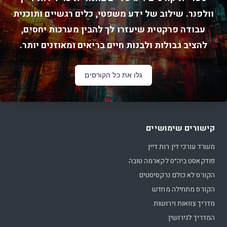
וולפנר. שילוב של ידע משפטי, כלים רגשיים ותוכנית
עבודה פרקטית שיעזרו לך להבין מערכות יחסים,
להציב גבולות ולבנות חיים בריאים ומאוזנים יותר.
גלו את כל הקורסים
קישורים שימושיים
משרד עורכי דין רות דיין
פודקאסט ביה״ס לקארמה טובה
הקורס לא כולם נרקסיסטים
הקורס מתחילה מחדש
מדריך צוואות וירושות
המדריך לגירושין