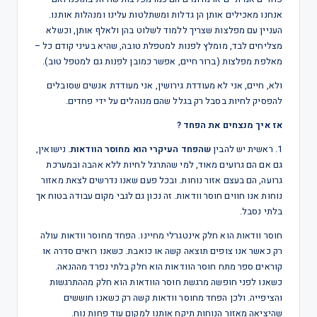
אנחנו מאכילים אותן הן גדלות ומשתלטות עלינו ומנהלות אותנו.
העניין עם מפלצות שצריך ללמוד לשלוט בהן ולאלף אותן, וכשלא
מצליחים לבד, מומלץ לפנות למטפלת טובה, שהיא בעיני קודם כל –
מאלפת מפלצות (ברור חיים, אפשר כמובן לפנות גם למטפל טוב).
ולא, חיים, אני לא מעודדת גירושין, אני מעודדת אנשים שסובלים
להפסיק לחיות בסבל רק בגלל שהם מנוהלים על ידי פחדים.
אז איך מנצחים את הפחד ?
1. ראשית יש להבין
שהפחד העיקרי הוא מחוסר הוודאות
. נישואין,
גם אם הם גרועים מאוד, למי שהתרגל לחיות ללא אהבה ובמערכת
גרועה, הם בעצם אזור נוחות. ובכל פעם שאנו נדרשים לצאת מאזור
נוחות אנו חווים חוסר וודאות. זה נכון גם לגבי מקום עבודה בטוח אך
בלתי נסבל.
חוסר וודאות הוא חלק אינטגרלי מחיינו. הפחד מחוסר וודאות עולה
רק כאשר אנו צופים תוצאה קשה או כואבת. כשאנו רואים סדרה או
קוראים ספר מתח חוסר הוודאות הוא חלק בלתי נפרד מההנאה.
כשאנו לפני חופשה מרגשת חוסר הוודאות הוא חלק מההתרגשות
והציפייה. ולכן הפחד מחוסר וודאות קשה רק כשאנו חוששים
שהיציאה מאזור הנוחות תיקח אותנו למקום עוד פחות נוח.