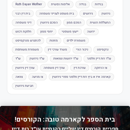
בגידות
בגידה
אלימות נפשית
Ruth Dayan Wolfner
גירושין
גירושים
בית משפט לענייני משפחה
בית דין רבני
התעללות רגשית
הסכם ממון
הסכם גירושין
דיני משפחה
ירושה
ייעוץ משפטי
יחסי ממון
חלוקת רכוש
משמורת ילדים
מזונות
להתגרש מנרקסיסט
נרקסיסט
ניכור הורי
משרד עורכי דין
משמורת משותפת
עו"ד רות דיין וולפנר
עו"ד ירושות וצוואות
עו"ד גירושין
עו"ד
צו הרחקה
עורכת דין
עורך דין משפחה
עורך דין גירושין
קארמה איז א ביץ רות דיין וולפנר ספרי גירושין
צו מניעה
צוואה
תביעת גירושין
בית הספר לקארמה טובה: הקורסים!
ספריית קורסים דיגיטליים בהנחיית עו״ד רות דיין