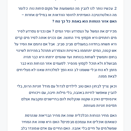
2. עכשיו נותר לנו להבין מה המשמעות של מקום פחות נוח. כלומר
מה האלטרנטיבה האמיתית לחוסר הוודאות או במילים אחרות –
האם אזור הנוחות הוא באמת כל כך נוח ?
מכירים את המשל על הצפרדע וסיר המים ? אם נכניס צפרדע לסיר
מים רותחים היא תקפוץ מיד החוצה. אם נכניס אותה לסיר מים קרים
היא תשחה בחדווה במעגלים סביב סביב. אבל אם נחמם את הסיר על
אש קטנה, המים יתחממו באיטיות והצפרדע תתרגל במהירות לשינוי
בחום ותמשיך לשחות בנוחות ועד שהמים ירתחו היא כבר תהיה
מבושלת ולא תוכל לקפוץ מהסיר. לפעמים אזור הנוחות הוא כבר
מזמן לא נוח ובלי ששמנו לב הוא הפך למלכודת שאנו לא מצליחים
לצאת ממנה.
וכאן צריך לבחון האם טוב לילדים לגדול עם מודל זוגיות הרוס, בלי
להבין שאפשר לחיות באהבה, בלי מילות חיבה, עם ויכוחים
אינסופיים ואיבה שקטה שנקלטת להם בחיישנים ומקבעת אצלם
תפיסת זוגיות מעוותת.
האם מחיר הנוחות הכלכלית שווה את מחיר הבריאות שנהרסת
כשאתם אוכלים את עצמכם מבפנים? האם היא שווה את המחיר
שמשלמים על חיים בלי אהבה. האם החיים עם אדם שמוגדר בלב