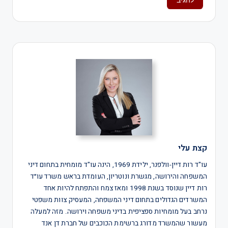
קצת עלי
עו"ד רות דיין-וולפנר, ילידת 1969, הינה עו"ד מומחית בתחום דיני
המשפחה והירושה, מגשרת ונוטריון, העומדת בראש משרד עו״ד
רות דיין שנוסד בשנת 1998 ומאז צמח והתפתח להיות אחד
המשרדים הגדולים בתחום דיני המשפחה, המעסיק צוות משפטי
נרחב בעל מומחיות ספציפית בדיני משפחה וירושה. מזה למעלה
מעשור שהמשרד מדורג ברשימת הכוכבים של חברת דן אנד