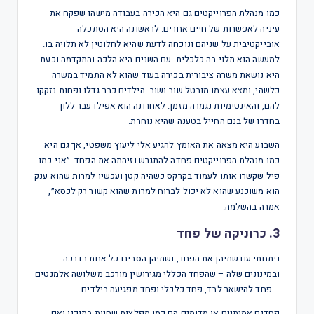
כמו מנהלת הפרוייקטים גם היא הכירה בעבודה מישהו שפקח את
עיניה לאפשרות של חיים אחרים. לראשונה היא הסתכלה
אובייקטיבית על שניהם ונוכחה לדעת שהיא לחלוטין לא תלויה בו.
למעשה הוא תלוי בה כלכלית. עם השנים היא הלכה והתקדמה וכעת
היא נושאת משרה ציבורית בכירה בעוד שהוא לא התמיד במשרה
כלשהי, ומצא עצמו מובטל שוב ושוב. הילדים כבר גדלו ופחות נזקקו
להם, והאינטימיות נגמרה מזמן. לאחרונה הוא אפילו עבר ללון
בחדרו של בנם החייל בטענה שהיא נוחרת.
השבוע היא מצאה את האומץ להגיע אלי ליעוץ משפטי, אך גם היא
כמו מנהלת הפרוייקטים פחדה להתגרש וזיהתה את הפחד. ״אני כמו
פיל שקשרו אותו לעמוד בקרקס כשהיה קטן ועכשיו למרות שהוא ענק
הוא משוכנע שהוא לא יכול לברוח למרות שהוא קשור רק לכסא״,
אמרה בהשלמה.
3. כרוניקה של פחד
ניתחתי עם שתיהן את הפחד, ושתיהן הסבירו כל אחת בדרכה
ובמינונים שלה – שהפחד הכללי מגירושין מורכב משלושה אלמנטים
– פחד להישאר לבד, פחד כלכלי ופחד מפגיעה בילדים.
פחדים אמיתיים או מדומים הם כמו מפלצות שחיות בתוכנו ואם