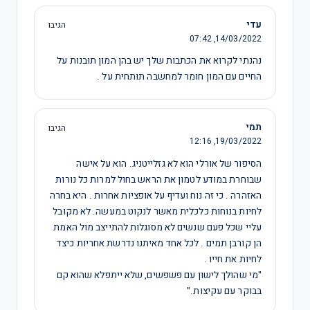
עדי
הגיבו
07:42
14/03/2022,
נהנתי לקרוא את הכתבות שלך יש בהן המון תובנות על
החיים עם המון חומר למחשבה תותחית על .
תמי
הגיבו
12:16
19/03/2022,
הסיפור של אורלי הוא לא גזלייטניג. הוא על אישה
שבוחרת במודע לטמון את הראש בחול למרות כל נורות
האזהרה . כי זה נוח ועדיף על אופציות אחרות . היא בחרה
לחיות בנוחות כלכלית מאשר לנקוט במעשה. לא מקובל
עליי שכל פעם שנשים לא מסוגלות להתייצב מול האמת
הן קורבן תמים . לכל אחד מאיתנו נדרשת אחריות כיצד
לחיות את חייו .
"מי שהולך לישון עם פשפשים, שלא ייתפלא שהוא קם
בבוקר עם עקיצות."