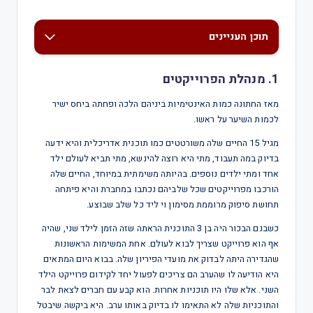
תוכן העניינים
1. מנהלת הפרוייקטים
מאז החתונה כמות האינטימיות ביניהם הלכה ופחתה ביחס ישיר
לכמות השיער על ראשו.
מגיל 15 החיים שלה משורטטים כמו תוכנית אדריכלית והיא ידעה
בדיוק במה תעבוד, מתי היא רוצה להינשא, מתי תביא לעולם ילד
אחד ומתי ילדים נוספים. בהיותה משימתית במיוחד, החיים שלה
הורכבו מפרוייקטים שכל שלביהם נכתבו במחברת והיא פיתחה
תחושת סיפוק מרוממת מסימון וי ליד כל שלב שבוצע.
כשבנם הבכור היה בן 3 התוכנית הראתה שזה הזמן לילד שני, שהיה
אף הוא פרוייקט שצריך לבוא לעולם. אחת המשימות הראשונות
שהגדירה היתה לבדוק את מועדי הפיריון שלה. בבוא היום המתאים
היא הודיעה לו שהערב הם צריכים לפעול יחד לקידום פרוייקט הילד
השני. אלא שלו היו תוכניות אחרות. הוא קבע עם חברים לצאת לבר
והתוכניות שלה לא התאימו לו בדיוק באותו ערב. היא ביקשה שיבטל