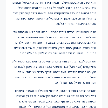
והוא סירב והיא בכתה מעלבון ובסוף ואחרי מריבה הוא ביטל. ובאותו
ערב אהב אותה בכוח ובלי להסתכל לה בעיניים והיא בכתה אבל
היתה נחושה כמו בכל הפרוייקטים שלה. ובאותו לילה קשה אכן נוצר
בה הילד אך גם נכבה ניצוץ אהבתה אליו. זו היתה הפעם האחרונה
שהיתה ביניהם אינטימיות כלשהי.
חלפו כמה שנים והחיים לצידו התרוקנו מרגש והתמלאו משימות של
ניהול פרוייקטים סביב הילדים. היא סבלה מאד מהיחסים ביניהם
ולא הבינה כיצד הוא מגיע הביתה במצב רוח טוב, מניף את הילדים
גבוה באויר, משחק עימם ומפיץ חיוכים לכל עבר, ובערב כשהילדים
במיטות – משהו בו נכבה והוא יושב עם הטלפון ומתעלם ממנה.
ואז הגיע לעבוד עימה בצוות בחברת ההיי טק בה היא עובדת כמנהלת
פרוייקטים (אלא מה?) גבר שרמנטי שכבר בשבוע הראשון לעבודתו
נעץ בה מבטים חודרים ושאל ״למה יש לך עיניים עצובות״. אותה
שאלת חיזור נדושה פתחה לו פתח לליבה הסגור הרמטית כבר שנים
ותוך חודש התחיל שם רומן לוהט.
״חזרתי הביתה במצב רוח טוב, שיחקתי עם הילדים והפצתי חיוכים
לכל עבר, ואז הבנתי. שנים לא הבנתי איך הוא חוזר כל כך מבסוט
הביתה בעוד שאני עם פרצוף תשעה באב, ועכשיו הבנתי שיש לו
מישהי – כבר שנים. איזה מטומטמת אני״ היא סיפרה לי השבוע.