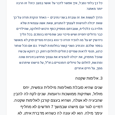
כל כך בלתי נסבל, איך אפשר לדבר על אושר במצב כזה? זה הרבה
יותר מאתגר.
הדרך לעשות את זה עוברת בשני נתיבים – האחד הוקרת תודה על כך
שאת יכולה להרשות לעצמך להתגרש, שאת אשה עצמאית שלא
תלויה בו כלכלית, שצברתם מספיק כסף ורכוש לחלוקה, שהילדים
כבר גדולים יחסית ושיש סיכוי טוב שתסיימו בהסכם. בכל הליך
גירושין יש על מה להכיר תודה כי הוא בהכרח מסיים פרק לא מאושר
בספר שלכם. והנתיב השני קשור בחלומות לעתיד. גם אם הכל שחור
כרגע, תנסי לראות שמיים כחולים ולחלום רחוק. כן דווקא עכשיו
שהכל מתפרק, את יכולה להמציא את עצמך מחדש בזוגיות שונה
ומרגשת, לחלום על טיולים רומנטיים בחו״ל, על מישהו שיתרגש
ממך, על חיים אחרים.
3. 
אלימות
שקטה
שנים
שהיא
סובלת
מאלימות
מילולית
ונפשית
, 
יחס
מזלזל
, 
ושתיקות
ממושכות
ורועמות
. 
שנים
לקח
לה
להבין
שהבעיה
לא
אצלה
, 
ושהיא
בעצם
קורבן
לאלימות
שקטה
. 
דמיינו
לגור
עם
מישהו
שבמשך
 7 
חודשים
לא
מחליף
עימך
מילה
. 
הוא
לא
עונה
לה
כשהיא
מדברת
איתו
, 
לא