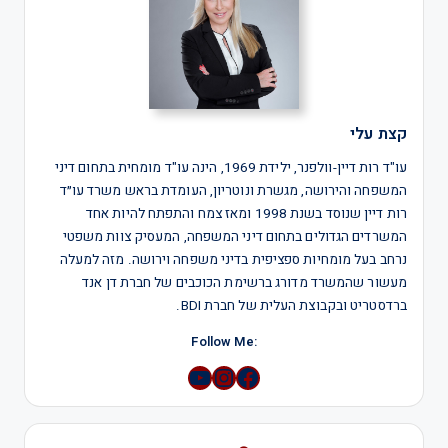
קצת עלי
עו"ד רות דיין-וולפנר, ילידת 1969, הינה עו"ד מומחית בתחום דיני
המשפחה והירושה, מגשרת ונוטריון, העומדת בראש משרד עו״ד
רות דיין שנוסד בשנת 1998 ומאז צמח והתפתח להיות אחד
המשרדים הגדולים בתחום דיני המשפחה, המעסיק צוות משפטי
נרחב בעל מומחיות ספציפית בדיני משפחה וירושה. מזה למעלה
מעשור שהמשרד מדורג ברשימת הכוכבים של חברת דן אנד
ברדסטריט ובקבוצת העלית של חברת BDI.
:Follow Me
YouTube
Instagram