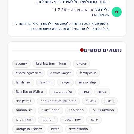
חשבונך קודם ולפני הכול להפריד דחוף לאתמול חן…
גלית
על
מה הורג אהבה – 11.7.26
11/07/2026
ציטוט של ארנסט המינגוויי: "קשה מאוד לדעת מתי אהבה מתחילה,
אבל קל מאוד לדעת מתי היא מתה. היא פשוט מפסיקה,…
נושאים נוספים
attorney
best law firm in Israel
divorce
divorce agreement
divorce lawyer
family court
family law
law firm
lawyer
relationship
בגידות
בגידה
אלימות נפשית
Ruth Dayan Wolfner
גירושין
גירושים
בית משפט לענייני משפחה
בית דין רבני
התעללות רגשית
הסכם ממון
הסכם גירושין
דיני משפחה
ירושה
ייעוץ משפטי
יחסי ממון
חלוקת רכוש
משמורת ילדים
מזונות
להתגרש מנרקסיסט