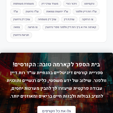
נרקסיסט
ניכור הורי
משרד עורכי דין
משמורת משותפת
עו"ד רות דיין וולפנר
עו"ד ירושות וצוואות
עו"ד גירושין
עו"ד
צו הרחקה
עורכת דין
עורך דין משפחה
עורך דין גירושין
קארמה איז א ביץ רות דיין וולפנר ספרי גירושין
צו מניעה
צוואה
תביעת גירושין
בית הספר לקארמה טובה: הקורסים!
ספריית קורסים דיגיטליים בהנחיית עו״ד רות דיין
וולפנר. שילוב של ידע משפטי, כלים רגשיים ותוכנית
עבודה פרקטית שיעזרו לך להבין מערכות יחסים,
להציב גבולות ולבנות חיים בריאים ומאוזנים יותר.
גלו את כל הקורסים