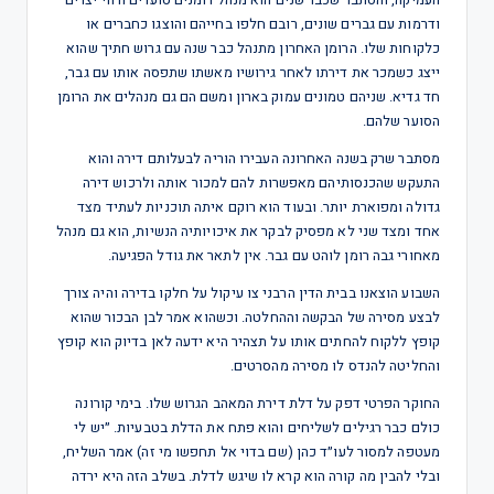
ודרמות עם גברים שונים, רובם חלפו בחייהם והוצגו כחברים או
כלקוחות שלו. הרומן האחרון מתנהל כבר שנה עם גרוש חתיך שהוא
ייצג כשמכר את דירתו לאחר גירושיו מאשתו שתפסה אותו עם גבר,
חד גדיא. שניהם טמונים עמוק בארון ומשם הם גם מנהלים את הרומן
הסוער שלהם.
מסתבר שרק בשנה האחרונה העבירו הוריה לבעלותם דירה והוא
התעקש שהכנסותיהם מאפשרות להם למכור אותה ולרכוש דירה
גדולה ומפוארת יותר. ובעוד הוא רוקם איתה תוכניות לעתיד מצד
אחד ומצד שני לא מפסיק לבקר את איכויותיה הנשיות, הוא גם מנהל
מאחורי גבה רומן לוהט עם גבר. אין לתאר את גודל הפגיעה.
השבוע הוצאנו בבית הדין הרבני צו עיקול על חלקו בדירה והיה צורך
לבצע מסירה של הבקשה וההחלטה. וכשהוא אמר לבן הבכור שהוא
קופץ ללקוח להחתים אותו על תצהיר היא ידעה לאן בדיוק הוא קופץ
והחליטה להנדס לו מסירה מהסרטים.
החוקר הפרטי דפק על דלת דירת המאהב הגרוש שלו. בימי קורונה
כולם כבר רגילים לשליחים והוא פתח את הדלת בטבעיות. ״יש לי
מעטפה למסור לעו״ד כהן (שם בדוי אל תחפשו מי זה) אמר השליח,
ובלי להבין מה קורה הוא קרא לו שיגש לדלת. בשלב הזה היא ירדה