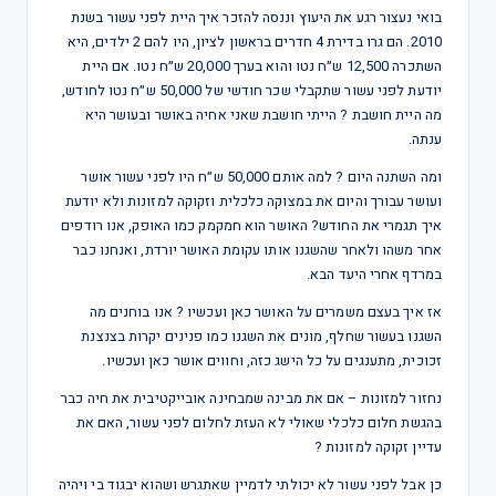
בואי נעצור רגע את היעוץ וננסה להזכר איך היית לפני עשור בשנת
2010. הם גרו בדירת 4 חדרים בראשון לציון, היו להם 2 ילדים, היא
השתכרה 12,500 ש״ח נטו והוא בערך 20,000 ש״ח נטו. אם היית
יודעת לפני עשור שתקבלי שכר חודשי של 50,000 ש״ח נטו לחודש,
מה היית חושבת ? הייתי חושבת שאני אחיה באושר ובעושר היא
ענתה.
ומה השתנה היום ? למה אותם 50,000 ש״ח היו לפני עשור אושר
ועושר עבורך והיום את במצוקה כלכלית וזקוקה למזונות ולא יודעת
איך תגמרי את החודש? האושר הוא חמקמק כמו האופק, אנו רודפים
אחר משהו ולאחר שהשגנו אותו עקומת האושר יורדת, ואנחנו כבר
במרדף אחרי היעד הבא.
אז איך בעצם משמרים על האושר כאן ועכשיו ? אנו בוחנים מה
השגנו בעשור שחלף, מונים את השגנו כמו פנינים יקרות בצנצנת
זכוכית, מתענגים על כל הישג כזה, וחווים אושר כאן ועכשיו.
נחזור למזונות – אם את מבינה שמבחינה אובייקטיבית את חיה כבר
בהגשת חלום כלכלי שאולי לא העזת לחלום לפני עשור, האם את
עדיין זקוקה למזונות ?
כן אבל לפני עשור לא יכולתי לדמיין שאתגרש ושהוא יבגוד בי ויהיה