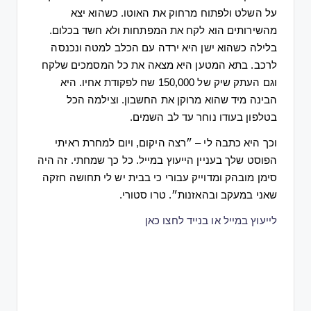
על
השלט
ולפתוח
מרחוק
את
האוטו
. 
כשהוא
יצא
מהשירותים
הוא
לקח
את
המפתחות
ולא
חשד
בכלום
. 
בלילה
כשהוא
ישן
היא
ירדה
עם
הכלב
למטה
ונכנסה
לרכב
. 
בתא
המטען
היא
מצאה
את
כל
המסמכים
שלקח
וגם
העתק
שיק
של
 150,000 
שח
לפקודת
אחיו
. 
היא
הבינה
מיד
שהוא
מרוקן
את
החשבון
. 
וצילמה
הכל
בטלפון
בעודו
נוחר
עד
לב
השמים
. 
וכך
היא
כתבה
לי
 – 
״רצה
היקום
, 
ויום
למחרת
ראיתי
הפוסט
שלך
בעניין
הייעוץ
במייל
. 
כל
כך
שמחתי
. 
זה
היה
סימן
מובהק
ומדוייק
עבורי
כי
בבית
יש
לי
תחושה
חזקה
שאני
במעקב
ובהאזנות״
. 
טרו
סטורי
. 
לייעוץ
במייל
או
בנייד
לחצו
כאן