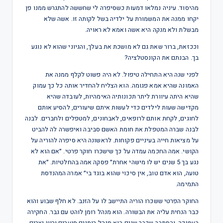
מהיסוד. עיניה נמלאו דמעות כשסיפרה לי שחששה להתגרש ממנו פן
יקחו ממנה את המשמורת על ילדיה בשל לקותה זו. אשה שלא
מבשלת ולא מנקה היא אשה ואמא לא ראויה.
וככזאת, ברור שאת גם לא מושכת את בעלך, והגיוני שהוא לא נוגע
בך. הבנתם את הקונסטלציה?
לפני שנה היא התחילה טיפול. לא היה פשוט לקלף ממנה את
האמונה שהיא אמא פגומה. הוא הצליח להחדיר אותה כל כך עמוק
שהיא היתה עיוורת ליתר תכונותיה האימהיות, לעובדה שהיא
מקדישה שעות לילדים כדי לעשות איתם שיעורים, להסיע אותם
לחוגים, לקחת אותם לרופאים, לאבחונים, למטפלים ולחברים. לבנה
לבנה שברה המטפלת את חומת האשם סביבה ואיפשרה לה להביט
על מציאות חייה בעיניים פקוחות. לראשונה היא סיפרה להוריה על
הקושי. אמה החכמה עמדה על כך שישכרו חוקר פרטי. ״אם הוא לא
נגע בך 5 שנים יש לו מישהי אחרת״ פסקה אמה בהחלטיות. ״את
טועה, הוא אדם טוב, אין סיכוי שהוא בוגד בי״ אמרה המהנדסת
התמימה.
החוקר הפרטי ששכרו הוריה התיישב לו על הזנב. לא חלף שבוע והוא
כבר הנחית עליה את הבשורה. הוא מנהל רומן לוהט עם גבר. החקירה
העמיקה, והסתבר שכבר שנים הוא מנהל רומנים סוערים ורווי יצרים