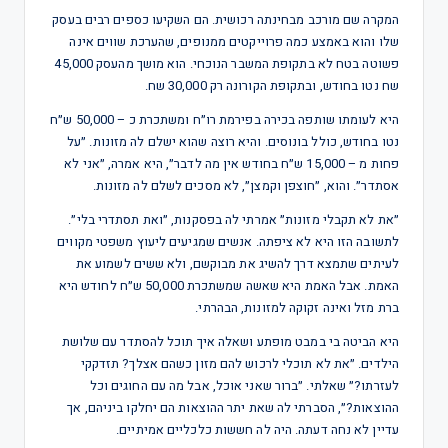
המקרה שם מורכב מבחינתה רכושית. הם השקיעו כספים רבים בעסק
שלו והוא באמצע כמה פרוייקטים ממנופים, שהערכת שווים אינה
פשוטה בטח לא בתקופת המשבר הנוכחי. הוא מושך מהעסק 45,000
שח נטו בחודש, ובתקופת הקורונה רק 30,000 שח.
היא לעומתו שותפה בכירה בפירמת רו״ח ומשתכרת כ – 50,000 ש״ח
נטו בחודש, כולל בונוסים. והיא רוצה שהוא ישלם לה מזונות. ״על
פחות מ – 15,000 ש״ח בחודש אין מה לדבר״, היא אמרה, ״אני לא
אסתדר״. והוא, ״חוצפן וקמצן״, לא מסכים לשלם לה מזונות.
״את לא תקבלי מזונות״ אמרתי לה בפסקנות, ״ואת תסתדרי בלי״.
לתשובה הזו היא לא ציפתה. אנשים שמגיעים ליעוץ משפטי מקווים
לעיתים שתמצא דרך להשיג את מבוקשם, ולא ששים לשמוע את
האמת. אבל האמת היא שאשה שמשתכרת 50,000 ש״ח לחודש היא
ברת מזל ואינה זקוקה למזונות, הבהרתי.
היא הביטה בי במבט מופתע ושאלה איך תוכל להסתדר עם שלושת
הילדים. ״את לא תוכלי לרכוש להם מזון כשהם אצלך? תזדקקי
לעזרתו?״ שאלתי. ״ברור שאני אוכל, אבל מה עם החוגים וכל
ההוצאות?״, הסברתי לה שאת יתר ההוצאות הם יחלקו ביניהם, אך
עדיין לא נחה דעתה. היה לה חששות כלכליים אמיתיים.