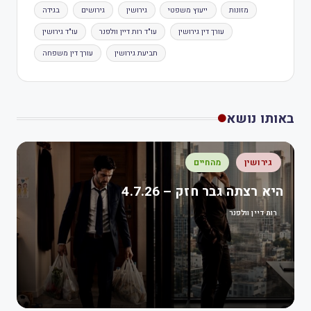
מזונות
ייעוץ משפטי
גירושין
גירושים
בגידה
עורך דין גירושין
עו"ד רות דיין וולפנר
עו"ד גירושין
תביעת גירושין
עורך דין משפחה
באותו נושא
גירושין
מהחיים
היא רצתה גבר חזק – 4.7.26
רות דיין וולפנר