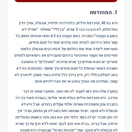
1. המהנדסת
היא בת 43, מהנדסת טילים, בלונדינית יפיפיה, שבעלה, עורך הדין
המדופלם, לא נגע בה כבר 5 שנים. ״בכלל?״ שאלתי. ״אפילו לא
באצבע הקטנה״ הסבירה. בתם הקטנה בת 4.5 ומאז שהרתה נפסק כל
קשר גופני ביניהם. למרות שזה מדהים אותי כל פעם מחדש,
המציאות לימדה אותי שזו נחלתם של זוגות רבים שבשלב כלשהו
מסיימים את הקשר האינטימי ביניהם ומעבירים את נישואיהם לפסים
אחרים. יש זוגות שחיים כך שנים ארוכות. ״מתרגלים״ זו התשובה
השגורה כשאני שואלת כל פעם מחדש איך אפשר. התסמונת הזו לא
באה לעולם בחלל ריק. היא בדרך כלל מלווה בעוד משהו, לכאורה לא
קשור, שמדכא את הצורך במגע או את העוז לדרוש אותו.
במקרה שלה הוא דאג לשבור לה את האגו. מסתבר שאגו זה דבר
מורכב. היא מהנדסת טילים בעלת תואר שלישי, בעמדה מאוד בכירה
בחברת ענק ומשתכרת עשרות אלפי שקלים בחודש. אבל היא לא
מבשלת ולא מנקה. יש מי שעושה זאת בשבילה מן הסתם, גם כי אין
לה זמן וגם כי יש לה כסף. כלפי חוץ הוא גאה מאד באשתו המצליחה
והיפה, אבל בבית…בבית הוא נוהג לבקר אותה ללא הרף על כך שהיא
לא מבשלת ולא מנקה. שתי ״תכונות נשיות״ שבהעדרן היא פגומה