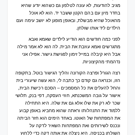
מגיב
להודעות
, 
לא
עונה
לטלפון
גם
כשהוא
יודע
שהיא
בחדר
מיון
עם
בהם
הקטן
ששבר
יד
. 
הוא
לא
אוכל
מהאוכל
שהיא
מבשלת
, 
ובאופן
מופגן
לא
יושב
עימה
ועם
הילדים
ליד
אותו
שולחן
. 
לפני
כמה
חודשים
הוא
הודיע
לילדים
שאמא
ואבא
מתגרשים
ואמא
עוזבת
את
הבית
. 
לה
הוא
לא
אמר
מילה
אבל
היא
קיבלה
במייל
זימון
לפגישת
גישור
. 
אפילו
אני
נדהמתי
מהקיצוניות
. 
רצה
הגורל
ופרצה
הקורונה
והליך
הגישור
בוטל
. 
בתקופה
הזו
, 
וכנראה
גם
קודם
כך
כתבה
לי
, 
הוא
עשה
שיעורי
בית
והחל
להעלים
את
כל
המסמכים
 – 
הסכם
רכישת
הבית
, 
אישור
על
גובה
המשכנתא
, 
חוזי
העסקה
, 
דפי
בנק
, 
תלושי
שכר
לא
רק
את
שלו
אלא
גם
את
שלה
. 
היא
התחילה
ללמוד
את
התנהלותו
וראתה
שהוא
מחביא
באופן
קבוע
את
המפתחות
של
האוטו
. 
באחד
הימים
הוא
חזר
הביתה
ונכנס
לשירותים
ואת
המפתחות
השאיר
לדקה
על
השולחן
בכניסה
. 
היא
ניצלה
את
אותה
דקה
כדי
ללחוץ