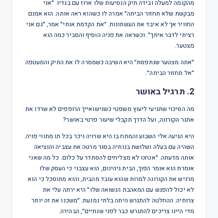
מהקומה למעלה ובידה תיק הנסיעות שלו ארוז עם בגדיו. ״אני
מבקשת שלא תחזור הביתה״ אמרה לו כשהוא ראה אותה. הוא אמנם
החוויר אך לא איבד את העשתונות. ״את הקדמת אותי״ אמר, ״גם אני
רציתי לדבר איתך״. וכשראה את פניה הוסיף והסביר כמה הוא
מצטער.
״אתה מצטער שנתפסת״ היא השיבה כשמסרה לו את התיק והמעטפה
״אל תחזור הביתה״.
2. תרגיל באושר
מה הסיכוי שתגיעי ליעוץ משפטי כשנישואייך הרופפים לא שרדו את
אתגר הקורונה, ועל הדרך תקבלי שיעור פרטי באושר?
היא הגיעה אלי השבוע והמתח בו היא שרויה ניכר בכל תו מתווי פניה.
השהיה עם בעלה ושלושת בנותיה בסגר מרטה את עצביה והוציאה
אותה מדעתה. ״אנחנו לא מצליחים להסתדר על כלום. כל מה שאני
אומרת הוא אומר הפוך, הבית גיהינום, הוא עצבני כי העסק שלו
מרגיש את הקורונה למרות שהוא עובד מהבית, והוא מתוסכל כי הוא
לא יכול להפגש עם המאהבת הנשואה שלו״ היא ירתה עלי את
צרותיה. ההחלטה להתגרש היתה בלתי נמנעת. ״משכנו את זה יותר
מדי היינו צריכים להתגרש כבר לפני שנתיים״, הבהירה.