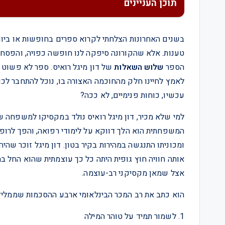
תוכן העניינים
בשנים האחרונות הצלחתי לקרוא ספרים בחופשות או ביום 
טענות. אלא שהקורונה סיפקה לנו חופשה כפויה, והפסח ה
הספר
שלוש השאלות
של דון מיגל רואיס. ספר לא פשוט 
לאמץ לחיינו חלק מהחוכמה האצורה בו, נוכל להתחבר לכוח
עכשיו, כוחות פנימיים, לא ככה?
למי שלא מכיר, דון מיגל רואיס נולד במקסיקו למשפחה 
ומכוניתו התנגשה במהירות בקיר בטון. דון מיגל זוכר שה
אותה חוויה חוץ גופית היתה כל כך עוצמתית שהוא החל ב
אצל שמאן מקסיקני רב-עוצמה.
הוא כתב את רב המכר הבינלאומי ארבע ההסכמות שממליץ לאמץ לחיינו 4 הסכמות – א
1. לשמור תמיד על טוהר המילה