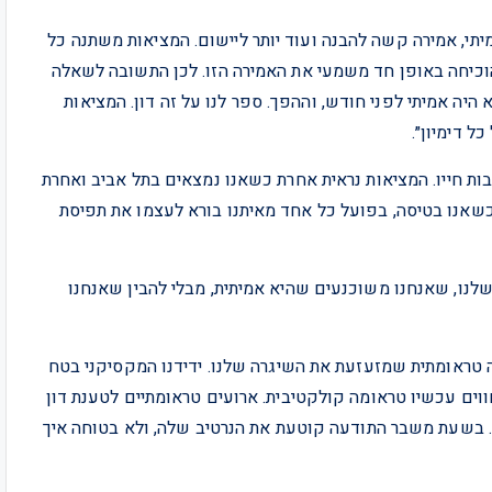
מיתי, אמירה קשה להבנה ועוד יותר ליישום. המציאות משתנה כל
והוכיחה באופן חד משמעי את האמירה הזו. לכן התשובה לשאלה
היה אמיתי לפני חודש, וההפך. ספר לנו על זה דון. המציאות
ל דימיון״.
ת חייו. המציאות נראית אחרת כשאנו נמצאים בתל אביב ואחרת
 כשאנו בטיסה, בפועל כל אחד מאיתנו בורא לעצמו את תפיסת
שלנו, שאנחנו משוכנעים שהיא אמיתית, מבלי להבין שאנחנו
 טראומתית שמזעזעת את השיגרה שלנו. ידידנו המקסיקני בטח
וים עכשיו טראומה קולקטיבית. ארועים טראומתיים לטענת דון
י. בשעת משבר התודעה קוטעת את הנרטיב שלה, ולא בטוחה איך