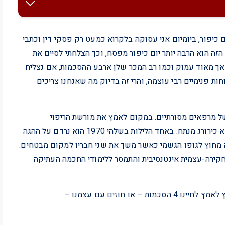
כיפור, ביומיום אני עסוקה בלקרוא כמעט רק פסקי דין וכתבי
זה הוא הרבה יותר יום כיפור מפסח, וכך הצלחתי לסיים את
אך מאוד עמוק וכמו רב המכר שלן ארבע ההסכמות, אם נצליח
ות פנימיים רבי עוצמה, והרי זה בדיוק מה שאנחנו צריכים
של מרפאים מסורתיים. במקום לאמץ את מורשת הריפוי
המשפחתית הוא הלך דווקא על לימודי רפואה, והפך לרופא כירורג מנתח. באחד הלילות בשלהי 1970 הוא נרדם על ההגה
יה מחוץ לגופו הגשמי כאשר משך את שני חבריו למקום מבטחים.
חקירה-עצמית אינטנסיבית והתמסר ללימודי החכמה העתיקה
ו חוזים עם עצמנו –