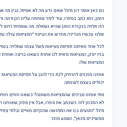
גם כאן אומר דון מיגל שאם נדע מה לא אמיתי, נבין מה א
הזמן, הוא כתב בספרו, עוד לפני שנחתה עלינו הקורונה 
הזו תלויה בנקודת הזמן שהיא נשאלת. מה שאמיתי היום לא 
שלנו עכשיו מגדירה מחדש את הביטוי ״המציאות עולה על כ
לכל אחד מאיתנו תפיסת מציאות משל עצמו שתלויה בנסיבו
בניו יורק, המציאות נראית לנו אחרת כשאנו בריצה ואחרת
המציאות שלו.
אנחנו מוכנים להרחיק לכת כדי להגן על תפיסת המציאות 
יכולים בעצם לשנותה.
מתי אנחנו מבינים שהמציאות משתנה? כשאנו חווים חוויה
לא התכוון לזה כשכתב את ספרו, אבל אין ספק שאנחנו חו
מיגל ״נוטעים בנו את התחושה שהקיום מאיים ובלתי צפו
ממשיכים מכאן״, נשמע מוכר.