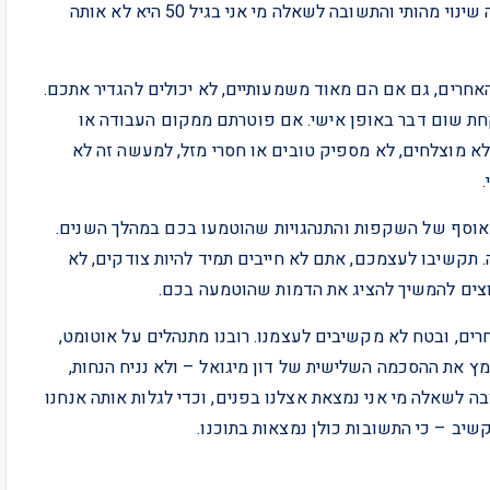
התאים בגופן התחלפו כמה פעמים, האישיות שלהם עברה שינוי מהותי והתשובה לשאלה מי אני בגיל 50 היא לא אותה
האחרים, גם אם הם מאוד משמעותיים, לא יכולים להגדיר אתכם.
ת שום דבר באופן אישי. אם פוטרתם ממקום העבודה או
לא מוצלחים, לא מספיק טובים או חסרי מזל, למעשה זה לא
אוסף של השקפות והתנהגויות שהוטמעו בכם במהלך השנים.
 תקשיבו לעצמכם, אתם לא חייבים תמיד להיות צודקים, לא
וצים להמשיך להציג את הדמות שהוטמעה בכם.
רים, ובטח לא מקשיבים לעצמנו. רובנו מתנהלים על אוטומט,
מץ את ההסכמה השלישית של דון מיגואל – ולא נניח הנחות,
בה לשאלה מי אני נמצאת אצלנו בפנים, וכדי לגלות אותה אנחנו
שיב – כי התשובות כולן נמצאות בתוכנו.