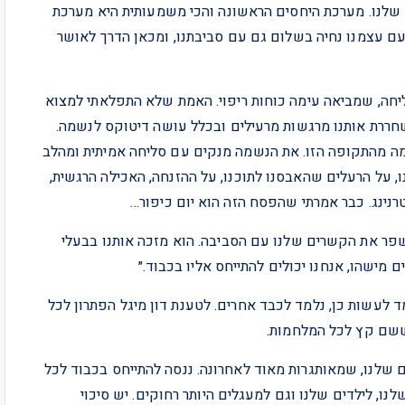
שלנו. מערכת היחסים הראשונה והכי משמעותית היא מערכת
עם עצמנו נחיה בשלום גם עם סביבתנו, ומכאן הדרך לאושר
ליחה, שמביאה עימה כוחות ריפוי. האמת שלא התפלאתי למצוא
חררת אותנו מרגשות מרעילים ובכלל עושה דיטוקס לנשמה.
נשמה מהתקופה הזו. את הנשמה מנקים עם סליחה אמיתית ומהלב
, על הרעלים שהאבסנו לתוכנו, על ההזנחה, האכילה הרגשית,
נינג. כבר אמרתי שהפסח הזה הוא יום כיפור…
שפר את הקשרים שלנו עם הסביבה. הוא מזכה אותנו בבעלי
 מישהו, אנחנו יכולים להתייחס אליו בכבוד.״
ד לעשות כן, נלמד לכבד אחרים. לטענת דון מיגל הפתרון לכל
ששם קץ לכל המלחמות.
ם שלנו, שמאותגרות מאוד לאחרונה. ננסה להתייחס בכבוד לכל
לנו, לילדים שלנו וגם למעגלים היותר רחוקים. יש סיכוי