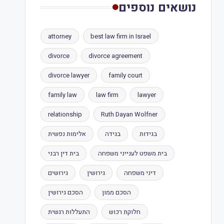
נושאים נוספים
attorney
best law firm in Israel
divorce
divorce agreement
divorce lawyer
family court
family law
law firm
lawyer
relationship
Ruth Dayan Wolfner
בגידות
בגידה
אלימות נפשית
בית משפט לענייני משפחה
בית דין רבני
דיני משפחה
גירושין
גירושים
הסכם ממון
הסכם גירושין
חלוקת רכוש
התעללות רגשית