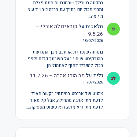
בתקווה בשבילך שהתגרשת ממנו ניצלת
ותהני מכול יום בחייך עם הרבה כ ב ו ד ע צ
מ י מה…
מלאכית
על
קוראים לה אורלי –
9.5.26
13/07/2026
בתקווה שנפרדת או חכם מכך התגרשת
מהנרקיסט ש ח י י על חשבונך קודם ולפני
הכול להפריד דחוף לאתמול חן…
גלית
על
מה הורג אהבה – 11.7.26
11/07/2026
ציטוט של ארנסט המינגוויי: "קשה מאוד
לדעת מתי אהבה מתחילה, אבל קל מאוד
לדעת מתי היא מתה. היא פשוט מפסיקה,…