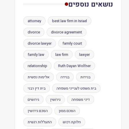
נושאים נוספים
attorney
best law firm in Israel
divorce
divorce agreement
divorce lawyer
family court
family law
law firm
lawyer
relationship
Ruth Dayan Wolfner
בגידות
בגידה
אלימות נפשית
בית משפט לענייני משפחה
בית דין רבני
דיני משפחה
גירושין
גירושים
הסכם ממון
הסכם גירושין
חלוקת רכוש
התעללות רגשית