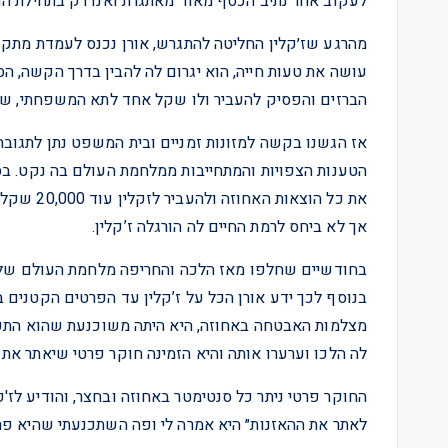
לעקוב אחר נתיב הכסף מאוד מאתגרת ואנו רק בתחילת הד
מהרגע שז׳קלין החליטה להתגרש, אורן נכנס לעמדת מתקפ
עושה את טעות חייה, הוא יגרום לה להבין בדרך הקשה, הסב
הברזים והפסיק להעביר ולו שקל אחד לתא המשפחתי, שצרך באופן שוטף
אז הגשנו בקשה למזונות זמניים ובית המשפט נתן לתגובת
הטענות הצפויות והמתחייבות ממלחמת העולם בה נקט. בס
את כל הוצ
אך לא ביחס לרמת החיים לה הורגלה ז’קלין.
בחודשיים שחלפו מאז הלכה והחריפה מלחמת העולם של או
בנוסף לכך ידע אורן הכל על ז’קלין עד הפרטים הקטנים 
מצלמות האבטחה באחוזה, היא היתה משוכנעת שהוא התק
לה הלכו וערערו אותה והיא הזמינה חוקר פרטי שיאתר את
החוקר פרטי ניתר כל סנטימטר באחוזה ובחצר, והודיע לז'
לאתר את ההאזנות״ היא אמרה לי ופה השתכנעתי שהיא פרנ