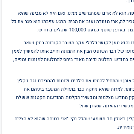
רך.
ה. הוא לא אדם שמתגרשים ממנו, ואם היא לא מבינה שהיא
יר לה, ארז מזוודה ועזב את הבית. מרגע עזיבתו הוא סגר את כל
 כמעט 100,000 שקלים בחודש.
ו והוא טען לקושי כלכלי עקב משבר הקורונה בסין ושאר
ופו של דבר השופט הבין את התמונה וחייב אותו להמשיך לממן
אות האחוזה ולהעביר לזקלין עוד 20,000 שקלים בחודש. החלטה נדיבה מאוד ביחס להחלטות למזונות זמניים,
רן שהתחיל להסית את הילדים ולנסות להמרידם נגד ז׳קלין.
ביותר, למרות שהיא ניתקה כבר בתחילת המשבר ביניהם את
ין מחדש מצלמות ומכשירי הקלטה. ההודעות הקטנות ששלח
 מכשירי ההאזנה שאורן שתל.
קלין באופן חד משמעי שהכל נקי. ״אני בטוחה שהוא לא הצליח
ואידית.