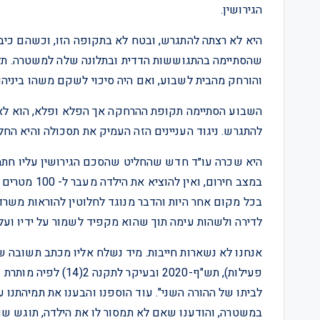
הגירושין.
היא לא רצתה להתגרש, ובטח לא בתקופה הזו, וכשהם כיב
שהסתיימה בהתגוששות הדדית ובתלונה שלה למשטרה. תלו
והורחק מהבית לשבוע, ואם היה סיכוי לשקם משהו ביניהם
השבוע הסתיימה תקופת ההרחקה אך הפלא ופלא, הוא לא מעו
להתגרש. ניגוד העניינים הזה העמיק את תסכולה והיא החל
במצב חירום, 
בכל מקום אחר היות והדבר מנוגד לחלוטין להוראות משרד 
לדירה ולשהות עימה תוך שהוא מקפיד לשמור על ידיו ועל פי
אנחנו לא נשארות חייבות. מיד נשלח אליו מכתב תשובה 
פעילות), תש"ף-2020 וב
לביתו של ההורה השני". עוד הוספנו והבענו את תמיהתנו 
במשטרה, והודענו שאם לא תמסור לו את הילדה, תוגש שו