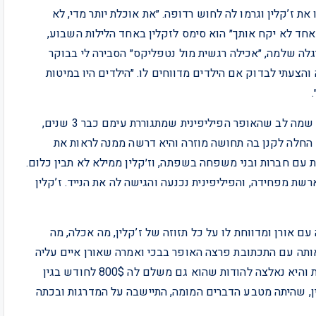
ת ז’קלין וגרמו לה לחוש רדופה. ״את אוכלת יותר מדי, לא
חד לא יקח אותך״ הוא סימס לזקלין באחד הלילות השבוע,
לה שלמה, ״אכילה רגשית מול נטפליקס״ הסבירה לי בבוקר
 והצעתי לבדוק אם הילדים מדווחים לו. ״הילדים היו במיטות
בתקופה האחרונה ובמיוחד מאז פרוץ משבר הקורונה היא שמה לב שהאופר הפיליפינית שמתגוררת עימם כבר 3 שנים,
 החלה לקנן בה תחושה מוזרה והיא דרשה ממנה לראות את
 עם חברות ובני משפחה בשפתה, וז׳קלין ממילא לא תבין כלום.
ארשת מפחידה, והפיליפינית נכנעה והגישה לה את הנייד. ז’קלין
 אורן ומדווחת לו על כל תזוזה של ז’קלין, מה אכלה, מה
אותה עם התכתובת פרצה האופר בבכי ואמרה שאורן איים עליה
שילשין לרשויות ההגירה אם לא תדווח לו. עוד כמה שאלות והיא נאלצה להודות שהוא גם משלם לה 800$ לחודש בגין
לין, שהיתה מטבע הדברים המומה, התיישבה על המדרגות ובכתה