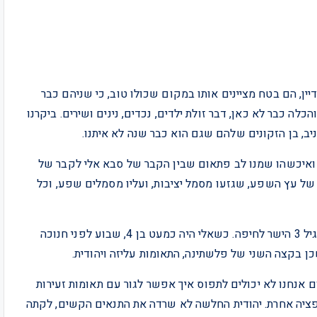
 הנישואין ה – 67 של אלי ועליזה דיין, הם בטח מציינים אותו במקום שכולו טוב, כי שניהם כבר
לה כבר לא כאן, דבר זולת ילדים, נכדים, נינים ושירים. ביקרנו
ב, בן הזקונים שלהם שגם הוא כבר שנה לא איתנו.
 ואיכשהו שמנו לב פתאום שבין הקבר של סבא אלי לקבר של
 עץ השפע, שגזעו מסמל יציבות, ועליו מסמלים שפע, וכל
אלי נולד בשנת 1929 בעיר מקנס שבמרוקו ועלה ארצה בגיל 3 הישר לחיפה. כשאלי היה כמעט בן 4, שבוע לפני חנוכה
ום אנחנו לא יכולים לתפוס איך אפשר לגור עם תאומות זעירות
193, אבל אז לא היתה אופציה אחרת. יהודית החלשה לא שרדה את התנאים הקשים, לקתה