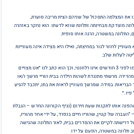
ו את המצלמה התסכול של שניהם הצית מריבה סוערת,
נה מוצדקת מבחינתה ותלונת שווא לדעתו. הוא נחקר באזהרה
, התלונה במשטרה, הרגה אותו סופית.
ניין לחזור לגור במחיצתה, ואילו היא מצידה אינה מעוניינת
יטה לעלות שלב.
היא שכרה עו״ד חדש שהחליט שהסכם הגירושין עליו חתמו לפני 3 חודשים אינו רלוונטי, וכך הוא כתב לנו ״אנו מצויים
ואין להוציא את הילדה מעבר ל- 100 מטרים מהדירה. מרשתי מתנגדת לשהות הילדה בבית הוריי מרשך ו/או
הבריאות. במידה שמרשך מעוניין לראות את בתו, יתכבד להגיע
ו..״.
שהפנה אותו לתקנות שעת חירום (נגיף הקורונה החדש – הגבלת
עיקר לתקנה 2(14) לפיה מותרת – "העברה של קטין, שהוריו חיים בנפרד, על ידי אחד מהוריו,
על דרישתה לקיים את ההסדרים בבית, לאור התלונה שהגישה
ב תלונה במשטרה, הפעם על ידו.