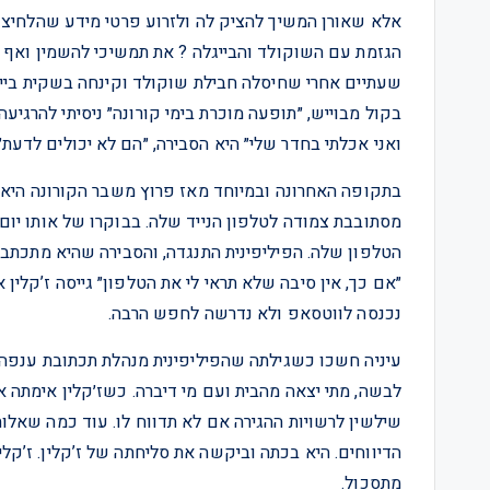
אלא שאורן המשיך להציק לה ולזרוע פרטי מידע שהלחיצו א
הגזמת עם השוקולד והבייגלה ? את תמשיכי להשמין ואף א
שעתיים אחרי שחיסלה חבילת שוקולד וקינחה בשקית בייג
בקול מבוייש, ״תופעה מוכרת בימי קורונה״ ניסיתי להרגיעה
ואני אכלתי בחדר שלי״ היא הסבירה, ״הם לא יכולים לדעת״.
מסתובבת צמודה לטלפון הנייד שלה. בבוקרו של אותו יום
הטלפון שלה. הפיליפינית התנגדה, והסבירה שהיא מתכתבת
״אם כך, אין סיבה שלא תראי לי את הטלפון״ גייסה ז’קלין 
נכנסה לווטסאפ ולא נדרשה לחפש הרבה.
עיניה חשכו כשגילתה שהפיליפינית מנהלת תכתובת ענפה עם
לבשה, מתי יצאה מהבית ועם מי דיברה. כשז׳קלין אימתה 
הדיווחים. היא בכתה וביקשה את סליחתה של ז’קלין. ז’ק
מתסכול.