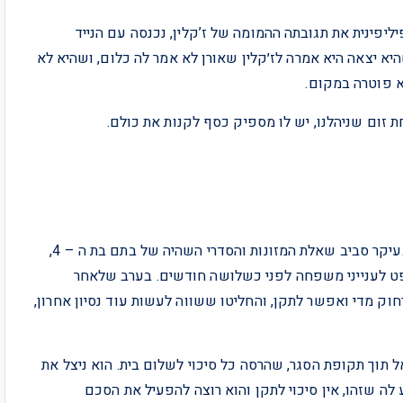
Forgive me madam I need to  ניצלה הפיליפינית את תגובתה ההמומה של ז’קלין, נכנסה עם הנייד
יא יצאה היא אמרה לז׳קלין שאורן לא אמר לה כלום, ושהיא לא
א פוטרה במקום.
 זום שניהלנו, יש לו מספיק כסף לקנות את כולם.
הם היו על סף גירושין, שכרו עורכי דין וניהלו משא ומתן בעיקר סביב שאלת המזונות והסדרי השהיה של בתם בת ה – 4,
פט לענייני משפחה לפני כשלושה חודשים. בערב שלאחר
חוק מדי ואפשר לתקן, והחליטו ששווה לעשות עוד נסיון אחרון,
ל תוך תקופת הסגר, שהרסה כל סיכוי לשלום בית. הוא ניצל את
לה שזהו, אין סיכוי לתקן והוא רוצה להפעיל את הסכם