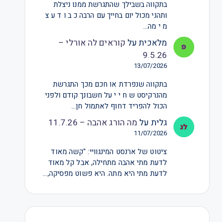
בתקווה בשבילך שהתגרשת ממנו ניצלת
ותהני מכול יום בחייך עם הרבה כ ב ו ד ע צ
מ י מה…
מלאכית
על
קוראים לה אורלי –
9.5.26
13/07/2026
בתקווה שנפרדת או חכם מכך התגרשת
מהנרקיסט ש ח י י על חשבונך קודם ולפני
הכול להפריד דחוף לאתמול חן…
גלית
על
מה הורג אהבה – 11.7.26
11/07/2026
ציטוט של ארנסט המינגוויי: "קשה מאוד
לדעת מתי אהבה מתחילה, אבל קל מאוד
לדעת מתי היא מתה. היא פשוט מפסיקה,…