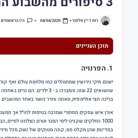
3 סיפורים מהשבוע החולף – 4.4.20
היו הראשונים 
רות דיין וולפנר
04/04/2020
תוכן העניינים
1. הפרנויה
ישנם תיקי גירושין שמתנהלים כמו מלחמת עולם ואף קורונ
שנשואים 22 שנה והתברכו ב- 3 י
בריכה חצי אולימפית, סאונה וחדר כושר באחד המושבים 
אורן איש עסקים מסתורי שמרבה בטיסות לחו״ל אך ממעט 
1000 החלקים שקנינו לימי הסגר וטרם הצלחנו לסיים
במדינות שהן מקלט מס, קונה סטוקים של נשק מכל מיני מ