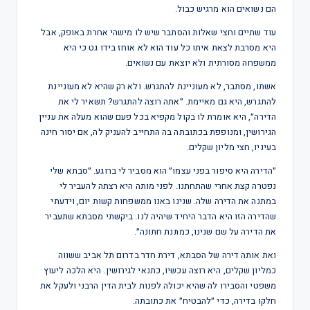
הם נשואים הוא מרגיש כבול.
עוד שתיים וחצי שאלות והסתבר שיש לו מישהי אחרת באופק, אבל
היא מסרבת לצאת איתו כל עוד הוא לא אוחז בידו גט כי היא
ממשפחה מסורתית ולא יוצאת עם נשואים.
אשתו, מסתבר, לא מעוניינת להתגרש. ולא רק שהיא לא מעוניינת
להתגרש, היא גם מאיימת. ״אתה רוצה להתגרש? תשאיר לי את
הדירה״, היא אומרת לו בקול מקפיא בכל פעם שהוא מעלה את עניין
הגירושין, ומנופפת בכתובתה בה התחייב להעניק לה, אם יסור חינה
בעיניו, חצי מליון שקלים.
״הדירה היא סיפור בפני עצמו״ הוא מסביר לי ברוגע. ״סבתא שלי
נפטרה קצת אחרי שהתחתנו. לפני מותה היא רצתה להעביר לי
במתנה את הדירה שלה. שנינו באנו ממשפחות קשות יום, וידעתי
שהדירה הזו היא הדבר היחיד שיהיה לנו. ביקשתי מסבתא שתעביר
את הדירה על שם שנינו, כמתנת חתונה״.
ואת אותה דירה של הסבתא, דירת חדר בדרום תל אביב ששווה
כמליון שקלים, היא רוצה עכשיו, כתנאי לגירושין. היא הלכה ליעוץ
משפטי והסבירו לה שהיא יכולה לפנות לבית הדין הרבני ולעקל את
חלקו בדירה, כדי ״להבטיח״ את כתובתה.