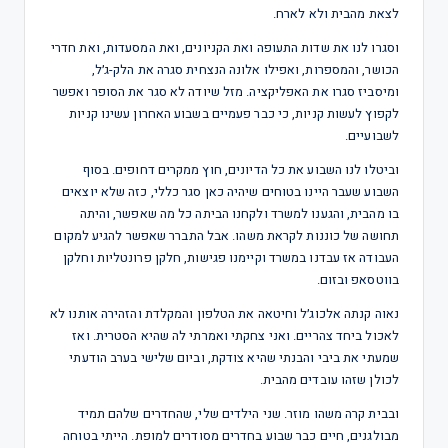
לצאת מהבית ולא לארח.
וסגרו לנו את שדות התעופה ואת הקניונים, ואת המסעדות, ואת חדרי
הכושר, והמספרות, ואפילו אלונה הנצחית סגרה את הלק-ג׳ל,
ומיסביז סגרו את האפליקציה. מזל שיודה לא סגר את הסופר ואפשר
לקפוץ לעשות קניות, כי כבר פעמיים בשבוע האחרון עשינו קניות
לשבועיים.
וביטלו לנו השבוע את כל הדיונים, חוץ ממקרים דחופים. בסוף
השבוע שעבר היינו בטוחים שיהיה כאן סגר כללי, כזה שלא יוצאים
בו מהבית, והגענו למשרד ולקחנו הביתה כל מה שאפשר, והיתה
תחושה של כוננות לקראת משהו. אבל התברר שאפשר להגיע למקום
העבודה אז עבדנו במשרד וקיימנו פגישות, חלקן פרונטליות וחלקן
בווטסאפ ובזום.
נאוה קנתה אלכוג׳ל וחיטאה את הטלפון והמקלדת והזהירה אותנו לא
לאכול ביחד צהריים. ואני צחקתי ואמרתי לה שהיא הסטרית. ואז
שמעתי את ביבי והבנתי שהיא צודקת, וביום שלישי בערב הודעתי
לכולן שזהו עובדים מהבית.
ובבית קרה משהו מוזר. שני הילדים שלי, שהחדרים שלהם תמיד
מבולגנים, חיים כבר שבוע בחדרים מסודרים למופת. הייתי בטוחה