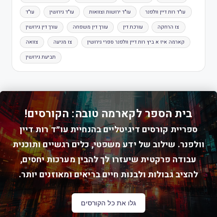
עו"ד רות דיין וולפנר
עו"ד ירושות וצוואות
עו"ד גירושין
עו"ד
צו הרחקה
עורכת דין
עורך דין משפחה
עורך דין גירושין
קארמה איז א ביץ רות דיין וולפנר ספרי גירושין
צו מניעה
צוואה
תביעת גירושין
בית הספר לקארמה טובה: הקורסים!
ספריית קורסים דיגיטליים בהנחיית עו״ד רות דיין
וולפנר. שילוב של ידע משפטי, כלים רגשיים ותוכנית
עבודה פרקטית שיעזרו לך להבין מערכות יחסים,
להציב גבולות ולבנות חיים בריאים ומאוזנים יותר.
גלו את כל הקורסים