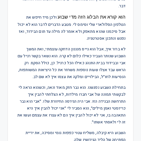
דבר.
הוא
קורא
את
הבלוג
הזה
מדי
שבוע
ולכן מיד חיפש את
הטלפון הסלולארי שלי וסימס לי. מטבע הדברים לדבר הוא לא יכול
אבל סיכמנו שהוא מתאפק ולא אומר לה מילה עד תום הבידוד, ואז
נפגש ונתכנן אסטרטגיה.
לא ברור איך, אבל הוא גייס מנגנון הדחקה עוצמתי, ואת המשך
השבוע שנותר העביר כאילו כלום לא קרה. הוא נשאר בקשר רגיל עם
אבי ובבידוד בבית התנהג כאילו הכל כרגיל. כן, כולל הסקס. רק
הראש עבד אצלו שעות נוספות משחזר את כל היציאות המשותפות,
הנסיעות לחו״ל, הבילויים ומלקה את עצמו איך לא שם לב.
בתחילת השבוע נפגשנו. הוא גבר חזק מאוד ונאה, וכשהוא הראה לי
לבקשתי תמונה של אבי חברו מילדות, לא הצלחתי להבין איך
התרחשה הבגידה הזו. אבי היה הגירסה החיוורת שלו. ״אבי הוא גבר
כריזמטי ואמן מילים״, הוא הסביר לי ״אני יכול להבין איך היא
התאהבה בו, אני לא יכול להבין איך הם לא עצרו את עצמם ועשו את
זה לי ולאסתי אשתו״.
השבוע היא קיבלה, משליח עטוי כפפות גומי ומסיכה, את יריית
הפתיחה של הליך הגירושין שלה.