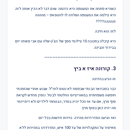
כשהיא פתחה את המעטפה היא נדהמה. שום דבר לא הכין אותה לזה.
היא צילמה את המעטפה ושלחה לו לווטסאפ – מהההה
זההההה????
לזה הוא חיכה.
היא קיבלה בתגובה 15 צילומי מסך של הצ’ט שלה עם אבי מאותו יום
בבידוד והבינה.
~~~~~~~~~~~~~~~~~~~~~~~~~~~
3. קורונה איז א ביץ
זה הגיע בהדרגה.
כבר בפברואר הבנתי שבפסח לא נטוס לחו״ל. שבוע אחרי שהזמנתי
חופשה משפחתית במאוריציוס החלטתי לבטל. נזמין מחדש לקראת
סוף מרץ, אם עד אז הכל יהיה בסדר, הבטחתי לילדים ולא דימיינתי
מה יהיה כאן בסוף מרץ.
ואז הגיעה התדרדרות מהירה. גזירות חדשות בכל יום
מאיסור על התקהלויות של עד 100 איש, התדרדרנו במהירות ללא