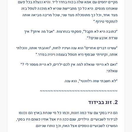
מקיים יחסים עם אמא שלה בכוח בחדר ליד. והיא ננעלת בכל פעם
שאנחנו מנסים. היא כל כך מתביישת שהיא לא מוכנה לטפל בזה
מצד אחד, וכל כך מתוסכלת מצד שני, שכל מריבה מביאה אותה
להתקפי טירוף.״
״כתובה היא לא תקבל״, פסקתי בנחרצות. ״אבל מה איתך? איך
שרדת ארבע שנים?״.
״עשינו דברים אחרים״ הוא ענה ועיניו לחות, ״ואהבתי אותה, והכלתי
אותה, וקיוויתי שבסוף היא תטפל בעצמה ויהיה בסדר.״
״ואם לא הייתי שואלת למה אין לכם ילדים, לא היית מספר לי ?״
שאלתי.
״לא חשבתי שזה רלוונטי״, הוא ענה.
~~~~~~~~~~~~~~~~~~~~~~~~~~~~~
2. זוג בבידוד
הם היו בסקי עם עוד כמה זוגות, וכמו כל מי שנחת בארץ הם נכנסו
לבידוד לשבועיים. הילדים, שגם ככה היו אצל אחיו כשהם היו בסקי,
המשיכו לשבועיים נוספים אצל האח, וכך נותרו שניהם.