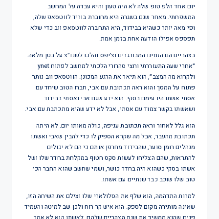
יום אחד הלפ טופ שלה לא היה טעון והיא עבדה על המחשב
המשפחתי. מאחר שגם בשגרה היא מחוברת בוריד לווטסאפ שלה,
ופי מאה יותר כשהיא בבידוד, היא התחברה לווטסאפ ווב כדי שלא
תפספס אפילו הודעה אחת בזמן אמת.
בצהריים הם הזמינו המבורגרים וצ׳יפס והלכו לשנו״צ על בטן מלאה.
״אחרי שעה התעוררתי וחצי סהרורי הלכתי למחשב לפתוח ynet
ולקרוא מה המצב״, הוא תיאר את הרגע המכונן. הווטסאפ ווב נותר
פתוח על המסך והוא ראה תכתובת עם אבי, חברו הטוב שיחד עם
אסתי אשתו היו עימם בסקי. הוא ידע שגם אבי ואסתי בבידוד
ושאשתו בקשר צמוד עם אסתי, אבל לא ידע שהיא מתכתבת עם אבי.
הוא גלל לאחור וראה תכתובת עניפה, כולה מאותו יום. לא היתה
תכתובת מהעבר, אבל מה שקרא הספיק לו כדי להבין שאבי ואשתו
מנהלים רומן סוער, שהבידוד מחרפן אותם כי הם לא יכולים
להתראות, שהם הצליחו לעשות סקס חטוף במקלחת בחדר שלו ושל
אשתו בסקי כשהוא היה בחדר כושר, ושמי שחשב שהוא החבר הכי
טוב שלו שוכב כבר שנתיים עם אשתו.
למרות התדהמה, הוא שלף את הסלולארי שלו וצילם את השיחה הזו,
שאינה מותירה מקום לספק. הוא איש קר רוח ולכן שב למיטה והעמיד
פנים שהוא ממשיך את שנת הצהריים שלהם. לאשתו הוא לא אמר