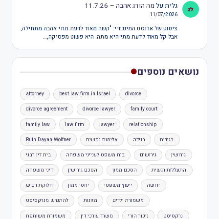
גלית
על
מה הורג אהבה – 11.7.26
11/07/2026
ציטוט של ארנסט המינגוויי: "קשה מאוד לדעת מתי אהבה מתחילה,
אבל קל מאוד לדעת מתי היא מתה. היא פשוט מפסיקה,…
נושאים נוספים
attorney
best law firm in Israel
divorce
divorce agreement
divorce lawyer
family court
family law
law firm
lawyer
relationship
בגידות
בגידה
אלימות נפשית
Ruth Dayan Wolfner
גירושין
גירושים
בית משפט לענייני משפחה
בית דין רבני
התעללות רגשית
הסכם ממון
הסכם גירושין
דיני משפחה
ירושה
ייעוץ משפטי
יחסי ממון
חלוקת רכוש
משמורת ילדים
מזונות
להתגרש מנרקסיסט
נרקסיסט
ניכור הורי
משרד עורכי דין
משמורת משותפת