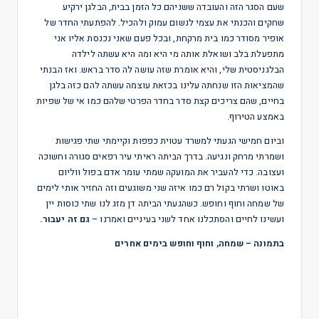
שעם הסגר הזה והעובדה ששניהם כל הזמן בבית, הבלגן ירקיע
שחקים והכנתי את עצמי לנשום עמוק ולהכיל. להפתעתי החדר של
אופיר מסודר כמו בית מרקחת, ובכל פעם שאני נכנסת אליו אני
מתפעלת בלב ושואלת אותה מי היא ומה היא עשתה לילדה
הבלגניסטית שלי, והיא אומרת שזה עושה לה סדר בראש. ואז הבנתי
שהמציאות הזו שנחתה עלינו בכזאת עוצמה עשתה להם כזה בלגן
בחיים, שהם צריכים קצת סדר בחדר הפרטי שלהם כמו אי של שפיות
באמצע הטירוף.
וביום חמישי הגעתי למשרד עטוית כפפות וקיימתי שתי פגישות
ושמרתי מרחק ונגיעה. בדרך הביתה ראיתי עיר רפאים סגורה וחשוכה
ועצובה. כדי להעביר את המועקה שמתי עומר אדם בפול ווליום
באוטו ושרתי בקול רם כמו איזה שני משוגעים וזה החזיר אותי לימים
של שמחה וחוף וחופש. כשהגעתי הביתה דן מזג לנו שתי כוסות יין
ועשינו לחיים והסתכלנו אחד לשני בעיניים ואמרנו –
גם זה יעבור.
בתמונה – שמחה, וחוף וחופש בימים אחרים