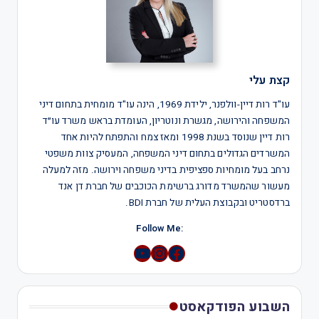
קצת עלי
עו"ד רות דיין-וולפנר, ילידת 1969, הינה עו"ד מומחית בתחום דיני
המשפחה והירושה, מגשרת ונוטריון, העומדת בראש משרד עו״ד
רות דיין שנוסד בשנת 1998 ומאז צמח והתפתח להיות אחד
המשרדים הגדולים בתחום דיני המשפחה, המעסיק צוות משפטי
נרחב בעל מומחיות ספציפית בדיני משפחה וירושה. מזה למעלה
מעשור שהמשרד מדורג ברשימת הכוכבים של חברת דן אנד
ברדסטריט ובקבוצת העלית של חברת BDI.
:Follow Me
YouTube
Instagram
השבוע הפודקאסט