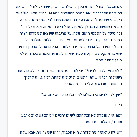
אם הבעל רוצה להתגרש ואין לו עילת גירושין, אשה יכולה לדרוש את
כתובתה הסברתי לו את המצב המשפטי. ״מה עושים?״ הוא שאל ואני
ביקשתי שיספר לי למה בעצם הם מתגרשים. ״ביקשתי ממנה הרבה
פעמים שתשתנה ושתלך לטיפול אבל היא מבטיחה ולא מצליחה״.
וכך סיפר על התקפי הזעם שלה, על מריבות שיוצאות מפרופורציה
במהירות הבזק והופכות למהומת אלוהים שכוללות השלכת כל
תכולת הארון על הרצפה ושבירת צלחות. הוא הראה לי סרטון וידאו
שתיעד מתקפת טירוף, והסביר שאמר לה וחזר ואמר שככה הוא לא
מוכן לחיות יותר.
״ולמה אין לכם ילדים?״ שאלתי. בפגישות יעוץ מותר לי לשאול את
השאלות הכי אישיות, התשובות יכולות להיות רלוונטיות להליך.
והתשובה שהוא ענה לי הדהימה אותי.
״אין לנו ילדים כי מעולם לא הצלחנו לקיים יחסים.״
הלם.
״מה זאת אומרת לא הצלחתם לקיים יחסים ? אתם נשואים ארבע
שנים״, שאלתי בתדהמה.
״יש לה טראומה מהילדות״, הוא הסביר, ״היא שמעה את אבא שלה