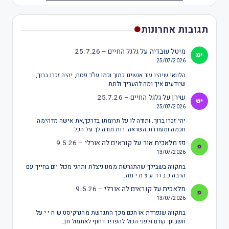
תגובות אחרונות
מיטל עובדיה
על
גלגל החיים – 25.7.26
25/07/2026
הלוואי שיהיו עוד אנשים כמוך וכמו עו"ד פסח, יהיה זכרו ברוך,
שיודעים איך ומה להעריך ולתת
שירן
על
גלגל החיים – 25.7.26
25/07/2026
יהי זכרו ברוך. ותודה לו על תרומתו בדרכך,את אישה מדהימה
חכמה ומעוררת השראה. רות תודה לך על הכל
פז מלאכית אור
על
קוראים לה אורלי – 9.5.26
13/07/2026
בתקווה בשבילך שהתגרשת ממנו ניצלת ותהני מכול יום בחייך עם
הרבה כ ב ו ד ע צ מ י מה…
מלאכית
על
קוראים לה אורלי – 9.5.26
13/07/2026
בתקווה שנפרדת או חכם מכך התגרשת מהנרקיסט ש ח י י על
חשבונך קודם ולפני הכול להפריד דחוף לאתמול חן…