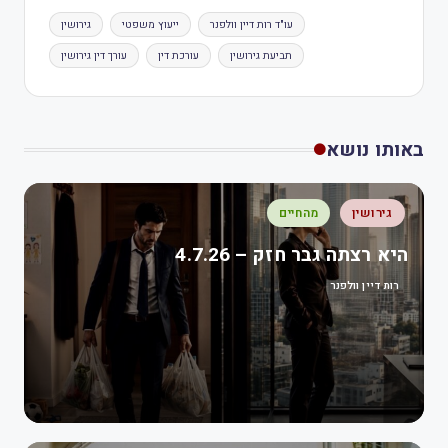
עו"ד רות דיין וולפנר
ייעוץ משפטי
גירושין
תביעת גירושין
עורכת דין
עורך דין גירושין
באותו נושא
גירושין
מהחיים
היא רצתה גבר חזק – 4.7.26
רות דיין וולפנר