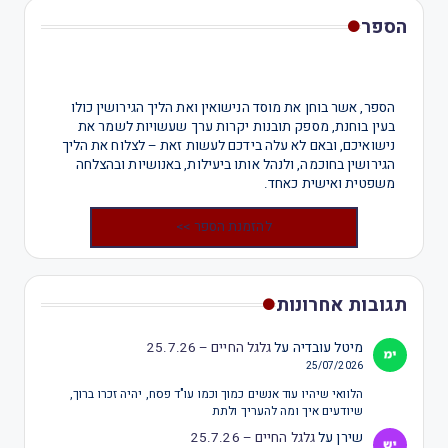
הספר
הספר, אשר בוחן את מוסד הנישואין ואת הליך הגירושין כולו
בעין בוחנת, מספק תובנות יקרות ערך שעשויות לשמר את
נישואיכם, ובאם לא עלה בידכם לעשות זאת – לצלוח את הליך
הגירושין בחוכמה, ולנהל אותו ביעילות, באנושיות ובהצלחה
משפטית ואישית כאחד.
להזמנת הספר >>
תגובות אחרונות
מיטל עובדיה
על
גלגל החיים – 25.7.26
25/07/2026
הלוואי שיהיו עוד אנשים כמוך וכמו עו"ד פסח, יהיה זכרו ברוך,
שיודעים איך ומה להעריך ולתת
שירן
על
גלגל החיים – 25.7.26