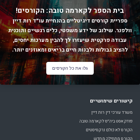
בית הספר לקארמה טובה: הקורסים!
ספריית קורסים דיגיטליים בהנחיית עו״ד רות דיין
וולפנר. שילוב של ידע משפטי, כלים רגשיים ותוכנית
עבודה פרקטית שיעזרו לך להבין מערכות יחסים,
להציב גבולות ולבנות חיים בריאים ומאוזנים יותר.
גלו את כל הקורסים
קישורים שימושיים
משרד עורכי דין רות דיין
פודקאסט ביה״ס לקארמה טובה
הקורס לא כולם נרקסיסטים
הקורס מתחילה מחדש