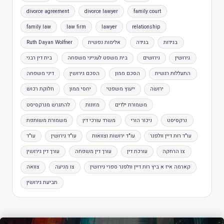
divorce agreement
divorce lawyer
family court
family law
law firm
lawyer
relationship
בגידות
בגידה
אלימות נפשית
Ruth Dayan Wolfner
גירושין
גירושים
בית משפט לענייני משפחה
בית דין רבני
התעללות רגשית
הסכם ממון
הסכם גירושין
דיני משפחה
ירושה
ייעוץ משפטי
יחסי ממון
חלוקת רכוש
משמורת ילדים
מזונות
להתגרש מנרקסיסט
נרקסיסט
ניכור הורי
משרד עורכי דין
משמורת משותפת
עו"ד רות דיין וולפנר
עו"ד ירושות וצוואות
עו"ד גירושין
עו"ד
צו הרחקה
עורכת דין
עורך דין משפחה
עורך דין גירושין
קארמה איז א ביץ רות דיין וולפנר ספרי גירושין
צו מניעה
צוואה
תביעת גירושין