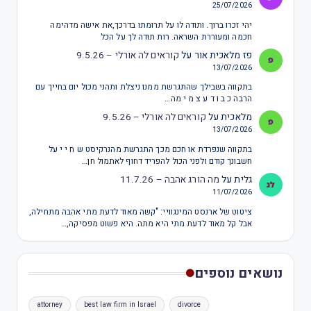
25/07/2026
יהי זכרו ברוך. ותודה לו על תרומתו בדרכך,את אישה מדהימה
חכמה ומעוררת השראה. רות תודה לך על הכל
פז מלאכית אור
על
קוראים לה אורלי – 9.5.26
13/07/2026
בתקווה בשבילך שהתגרשת ממנו ניצלת ותהני מכול יום בחייך עם
הרבה כ ב ו ד ע צ מ י מה…
מלאכית
על
קוראים לה אורלי – 9.5.26
13/07/2026
בתקווה שנפרדת או חכם מכך התגרשת מהנרקיסט ש ח י י על
חשבונך קודם ולפני הכול להפריד דחוף לאתמול חן…
גלית
על
מה הורג אהבה – 11.7.26
11/07/2026
ציטוט של ארנסט המינגוויי: "קשה מאוד לדעת מתי אהבה מתחילה,
אבל קל מאוד לדעת מתי היא מתה. היא פשוט מפסיקה,…
נושאים נוספים
attorney
best law firm in Israel
divorce