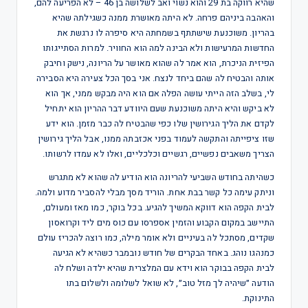
שהיא רווקה בת 29 והוא נשוי ואב לשלושה בן 46 – לא הפריעה להם,
והאהבה ביניהם פרחה. לא היתה מאושרת ממנה כשגילתה שהיא
בהריון. משוכנעת שישתתף בשמחתה היא סיפרה לו נרגשת את
החדשות המרעישות ולא הבינה למה הוא החוויר. למרות הסתייגותו
הפיזית הניכרת, הוא אמר לה שהוא מאושר על הריונה, נישק וחיבק
אותה והבטיח לה שהם ביחד לנצח. אני בסך הכל צעירה היא הסבירה
לי, בשלב הזה הייתי עושה הפלה אם הוא היה מבקש ממני, אך הוא
לא ביקש והיא היתה משוכנעת שעם היוודע דבר ההריון הוא יתחיל
לקדם את הליך הגירושין שלו כפי שהבטיח לה כבר מזמן. הוא ידע
שזו ציפייתה והתקשה לעמוד בפני אכזבתה ממנו, אבל הליך גירושין
הצריך משאבים נפשיים, רגשיים וכלכליים, ואלו לא עמדו לרשותו.
כשהיתה בחודש השביעי להריונה הוא הודיע לה שהוא לא מתגרש
וניתק עימה כל קשר בבת אחת. הוריד מסך מבלי להסביר מדוע ולמה.
לבית הקפה הוא דווקא המשיך להגיע. בכל בוקר, כמו מאז ומעולם,
התיישב במקום הקבוע והזמין אספרסו עם כוס מים ליד וקרואסון
שקדים, מסתכל לה בעיניים ולא אומר מילה, כמו רוצה להכריז עולם
כמנהגו נוהג. באחד הבקרים של חודש נובמבר כשהיא לא הגיעה
לבית הקפה בבוקר הוא וידא עם המלצרית שהיא ילדה ושלח לה
הודעה ״שיהיה לך מזל טוב״, לא שואל לשלומה ולשלום בתו
התינוקת.