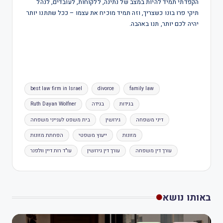
הקפדתי תמיד להיות במצב של נתינה, ללקוחות, לעובדים, לנהל
תיקי פרו בונו כשצריך, וזה תמיד מוכיח את עצמו – ככל שתתנו יותר
יהיה לכם יותר, תנו באהבה.
best law firm in Israel
divorce
family law
בגידות
בגידה
Ruth Dayan Wolfner
דיני משפחה
גירושין
בית משפט לענייני משפחה
מזונות
ייעוץ משפטי
הפחתת מזונות
עורך דין משפחה
עורך דין גירושין
עו"ד רות דיין וולפנר
באותו נושא