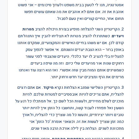
אסטרטגיה, תנו לי לטעון בבית משפט ולערוך סיכומים – אני פשוט
אוהבת את זה. אם אתם לא אוהבים את מה שאתם עושים חפשו
תחום אחר, החיים קצרים ואין טעם לסבול.
2. הקריטריון השני להצלחה מופיע בצורת היכולת להציב
מטרות
ויעדים
. כשתתרגלו להציב מטרות לא תצליחו להבין איך התנהלתם
קודם לכן. אם יש משהו בחיים האישיים והמקצועיים, שמקדם אותנו
באופן ברור – הוא הצבת יעדים והשגתם. אי אפשר להפוך עסק
למצליח בלי להציב לו יעד כלכלי. היעדים שהצבתי לפני עשור
רחוקים שנות אור מהיעדים שלי כיום. וזה מה שיפה ביעדים.
כשמשיגים אותם המוח מבין שזה אפשרי. ואז הוא רוצה עוד ואנחנו
מרימים את הרף ומציבים יעד חדש ורחוק יותר.
3. הקריטריון השלישי שמנבא הצלחות נקרא
מיקוד
. אם אתם רוצים
להצליח, אתם צריכים להיות אובססיביים למטרות שלכם. להיות
מוכנים לשלם מחירים, ולעשות הכל לשם כך. אל תסתכלו כל רגע על
השעון ואל תפחדו לעבוד קשה, ותחשבו כל הזמן איך להיות יותר
טובים ויותר יצירתיים, ותעשו כל מה שצריך כדי להצליח, ולאורך
כמה זמן שצריך לעשות את זה. וכשאני אומרת 'כל הזמן' אני
מתכוונת לשנים. הצלחה בין לילה אורכת הרבה מאוד שנים.
4. הקריטריון הרביעי הוא
התפתחות מתמדת
. אנחנו חיים בעידן