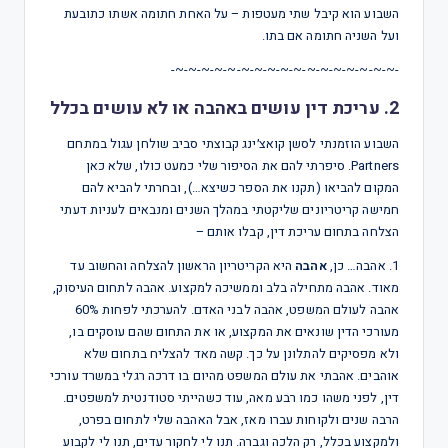
השבוע הוא קיבל שתי מעטפות – על האחת חתומה אשתו כתובעת
ועל השניה חתומה אם בתו.
-~-~-~-~-~-~-~-~-~-~-~-~-~-~-~-~-~-
2.
עריכת דין עושים באהבה
או לא עושים בכלל
השבוע הוזמנתי לסשן קואצ׳ינג קבוצתי סביב שולחן עגול במתחם
Partners. סיפרתי להם את הסיפור שלי כמעט כולו, שלא כאן
המקום להביאו (תקנו את הספר כשיצא…), ובחרתי להביא להם
חמישה קריטריונים שליקטתי במהלך השנים ומנבאים לעניות דעתי
הצלחה בתחום עריכת דין, קבלו אותם –
1. אהבה… כן,
אהבה
היא הקריטריון הראשון להצלחה והחשוב עד
מאוד. אהבה מתחילה בלב וממשיכה למקצוע. אהבה לתחום העיסוק,
אהבה לעולם המשפט, אהבה לבני האדם. להערכתי לפחות 60%
מעורכי הדין שונאים את המקצוע, או את התחום שהם עוסקים בו,
ולא מפסיקים להתלונן על כך. קשה מאד להצליח בתחום שלא
אוהבים. אהבתי את עולם המשפט מהיום בו דרכה רגלי במשרד עורכי
דין, לפני משהו כמו רבע מאה, עוד כשהייתי סטודנטית למשפטים.
הרבה שנים ולקוחות עברו מאז, אבל האהבה שלי לתחום בפרט,
ולמקצוע בכלל, רק הלכה וגברה. תנו לי לחקור עדים, תנו לי לקבוע