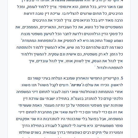
שבו מאגר הידע, בכל תחום, הוא אינסופי. צריך ללמוד לעומק, ומכל
ההיבטים, כל תחום שרוצים להצליח בו. עריכת דין טובה דורשת
הרבה מאוד ידע בכל הניואנסים. צריך להכיר את ההיבטים
המשפטיים של כל נושא, את כל העובדות, התאריכים, המסמכים, את
כל פסקי הדין הרלוונטים ולדעת לחבר הכל לטיעון משפטי מנצח.
נשמע קשה? החוכמה היא לא להפסיק את ה'התפתחות המתמדת'
כשנדמה לכם שלמדתם כל מה שיש, אלא להמשיך ללמוד ולהתפתח
כל הזמן. לא רק משפטית, גם אישית וגם עסקית. להמשיך וללמוד
איך לנהל את העסק, איך לשווק אותו, איך לנהל עובדים, איך
להתפתח ולגדול. ֿ
5. הקריטריון החמישי והאחרון שמנבא הצלחה בעיני קשור גם
לראשון. הכירו את עולם ה'
נתינה
'. רוצים לקבל משהו? תנו משהו.
אחרי ההתמחות כשהחלטתי שאני רוצה לעבור לתחום דיני המשפחה
הלכתי קודם כל להתנדב בנעמ"ת. בתחילה ישבתי עם עורכת דין
שנותנת יעוץ משפטי והוספתי על כך נתינה מעצמי. האמת שעשיתי
את זה גם כדי לעזור וגם כדי לדעת שאני אכן מתחברת לתחום דיני
המשפחה, אבל בפועל בלי שתכננתי היו להתנדבות הזו שני אפקטים
סופר משמעותיים: היא סייעה לי להתקבל לעבודה בתחילת הדרך
והמטירה עלי תיקים רבים כשפצחתי בדרך עצמאית. בשנים שחלפו