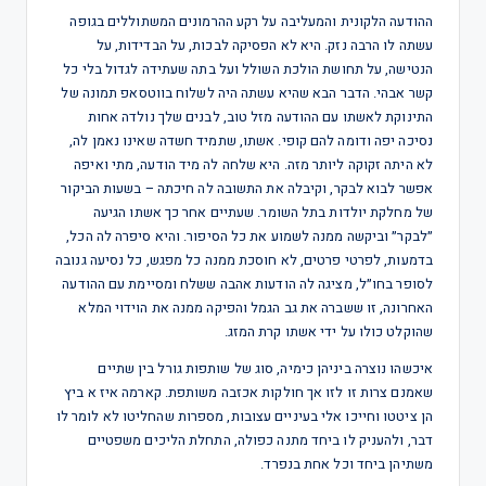
ההודעה הלקונית והמעליבה על רקע ההרמונים המשתוללים בגופה
עשתה לו הרבה נזק. היא לא הפסיקה לבכות, על הבדידות, על
הנטישה, על תחושת הולכת השולל ועל בתה שעתידה לגדול בלי כל
קשר אבהי. הדבר הבא שהיא עשתה היה לשלוח בווטסאפ תמונה של
התינוקת לאשתו עם ההודעה מזל טוב, לבנים שלך נולדה אחות
נסיכה יפה ודומה להם קופי. אשתו, שתמיד חשדה שאינו נאמן לה,
לא היתה זקוקה ליותר מזה. היא שלחה לה מיד הודעה, מתי ואיפה
אפשר לבוא לבקר, וקיבלה את התשובה לה חיכתה – בשעות הביקור
של מחלקת יולדות בתל השומר. שעתיים אחר כך אשתו הגיעה
״לבקר״ וביקשה ממנה לשמוע את כל הסיפור. והיא סיפרה לה הכל,
בדמעות, לפרטי פרטים, לא חוסכת ממנה כל מפגש, כל נסיעה גנובה
לסופר בחו״ל, מציגה לה הודעות אהבה ששלח ומסיימת עם ההודעה
האחרונה, זו ששברה את גב הגמל והפיקה ממנה את הוידוי המלא
שהוקלט כולו על ידי אשתו קרת המזג.
איכשהו נוצרה ביניהן כימיה, סוג של שותפות גורל בין שתיים
שאמנם צרות זו לזו אך חולקות אכזבה משותפת. קארמה איז א ביץ
הן ציטטו וחייכו אלי בעיניים עצובות, מספרות שהחליטו לא לומר לו
דבר, ולהעניק לו ביחד מתנה כפולה, התחלת הליכים משפטיים
משתיהן ביחד וכל אחת בנפרד.