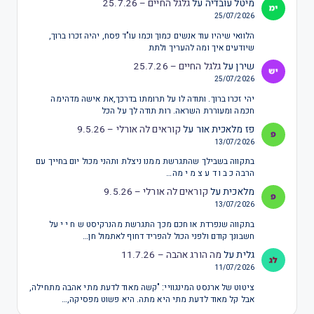
מיטל עובדיה
על
גלגל החיים – 25.7.26
25/07/2026
הלוואי שיהיו עוד אנשים כמוך וכמו עו"ד פסח, יהיה זכרו ברוך,
שיודעים איך ומה להעריך ולתת
שירן
על
גלגל החיים – 25.7.26
25/07/2026
יהי זכרו ברוך. ותודה לו על תרומתו בדרכך,את אישה מדהימה
חכמה ומעוררת השראה. רות תודה לך על הכל
פז מלאכית אור
על
קוראים לה אורלי – 9.5.26
13/07/2026
בתקווה בשבילך שהתגרשת ממנו ניצלת ותהני מכול יום בחייך עם
הרבה כ ב ו ד ע צ מ י מה…
מלאכית
על
קוראים לה אורלי – 9.5.26
13/07/2026
בתקווה שנפרדת או חכם מכך התגרשת מהנרקיסט ש ח י י על
חשבונך קודם ולפני הכול להפריד דחוף לאתמול חן…
גלית
על
מה הורג אהבה – 11.7.26
11/07/2026
ציטוט של ארנסט המינגוויי: "קשה מאוד לדעת מתי אהבה מתחילה,
אבל קל מאוד לדעת מתי היא מתה. היא פשוט מפסיקה,…