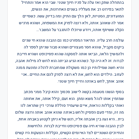
בהתחלה שתק ואז עלה על פניו חיוך שטני. שבי הוא אמר והתחיל
לתאר בפירוט רב את מעלליו בשנים האחרונות, את הנשים,
המועדונים, הסטיות, לאן הלך עם התיק ומה בדיוק עשה. כשסיים
אמר לה שאוהב אותה, ולא רוצה לפרק את המשפחה, ושהוא מרגיש
הקלה ששיתף אותה, ויודע שיוכלו להתגבר על המשבר…
עולמה חרב עליה. התיאור המפורט כמו גם ההבנה שהוא חי שנים
ביקום מקביל, שהוא חסר מעצורים ושהוא סבור שניתן לספר לה
ולהמשיך הלאה, הביאו אותה למסקנה שהוא פסיכופט ושהיא חייבת
לברוח. זה לא היה קל. כשהוא הגיע הביתה הוא לחש לה מילות אהבה,
והיא חשה שמילותיו הן כמו משקולת שמחוברת לרגלה ומונעת ממנה
לעזוב. הילדים הוא לחש, את לא רוצה לפרק להם את החיים…אני
אוהב אותך, לחש באוזנה וחייך חיוך שטני.
בסוף הגשנו מטעמה בקשה לישוב סכסוך והוא קיבל ממני מכתב
שמזמין אותו לנהל משא ומתן. הוא זעם, קילל אותה, את אחותה
ואותי בקללות נוראות, איים שיעמיד סוללת עורכי דין שתראה לנו
מה זה, ומדי פעם הפסיק ולחש באוזנה שהוא אוהב אותה ורוצה שלום
בית…היא נעה בין אהבתה אליו, רגש שלא ניתן לקטוע באבחה אחת,
לבין ההבנה שהיא חיה עם פסיכופט וחייבת לברוח. הלחישות
והחיוכים השטניים לצד האיומים הקשים, הקללות והצעקות היו קשים