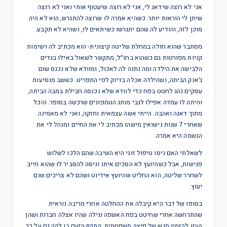
אני לא רוצה שידאג לי, אני לא רוצה שיעטוף אותי ואני לא רוצה
שיתן לי הוראות יותר. כשהיא אמרה לו שרוצה להתגרש, הוא לא היה
מוכן לזה, והודיע לה שהם יתגרשו כשיתאים לו, ושהיא לא תקבע.
מסתבר שהוא חולה במחלת שליטה קיצונית- הוא מכתיב לה רשימות
קניות מפורטות גם כשהוא בחו״ל, מתקשר לשאול באילו בגדים
הלבישה את הילדה ומה נתנה לה לאכול, ומוודא שלא נכנס שום
ג׳אנק הביתה, ושהילדה אכלה בדיוק לפי התפריט. כששב מנסיעות
עסקים נהג לחטט בפח כדי לוודא שלא נכנסה חבילת במבה הביתה,
והיתה לו עמדה אפילו לגבי מותג הטמפונים שרכשה בסופר. והכל
מתוך דאגה ואהבה. הייתי אשה עצמאית וחזקה, ואני לא מאמינה
שאחרי 7 שנות נישואין מישהו מכתיב לי את החיים ומנהל לי את
הנשמה היא אמרה.
לשאלתי האם ניסו טיפול זוגי היא השיבה שהם הלכו לשלוש
פגישות, אבל כשהיועץ לא הסכים איתו וניסה להסביר לו שהוא חייב
לשחרר שליטה, הוא החליט שהיועץ אידיוט ושהם לא צריכים שום
יעוץ.
בסופו של דבר היא קיבלה את ההחלטה אחרי מריבה נוראית
שהתרחשה אחרי שחיטט בפח האשפה וגילה שהיו אצלה חברות ושהן
העזו להזמין מגש של פיצה משפחתית. התקף הזעם בו לקה גם על כך