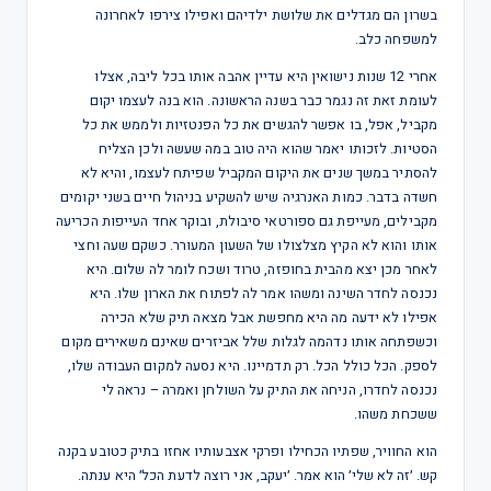
בשרון הם מגדלים את שלושת ילדיהם ואפילו צירפו לאחרונה
למשפחה כלב.
אחרי 12 שנות נישואין היא עדיין אהבה אותו בכל ליבה, אצלו
לעומת זאת זה נגמר כבר בשנה הראשונה. הוא בנה לעצמו יקום
מקביל, אפל, בו אפשר להגשים את כל הפנטזיות ולממש את כל
הסטיות. לזכותו יאמר שהוא היה טוב במה שעשה ולכן הצליח
להסתיר במשך שנים את היקום המקביל שפיתח לעצמו, והיא לא
חשדה בדבר. כמות האנרגיה שיש להשקיע בניהול חיים בשני יקומים
מקבילים, מעייפת גם ספורטאי סיבולת, ובוקר אחד העייפות הכריעה
אותו והוא לא הקיץ מצלצולו של השעון המעורר. כשקם שעה וחצי
לאחר מכן יצא מהבית בחופזה, טרוד ושכח לומר לה שלום. היא
נכנסה לחדר השינה ומשהו אמר לה לפתוח את הארון שלו. היא
אפילו לא ידעה מה היא מחפשת אבל מצאה תיק שלא הכירה
וכשפתחה אותו נדהמה לגלות שלל אביזרים שאינם משאירים מקום
לספק. הכל כולל הכל. רק תדמיינו. היא נסעה למקום העבודה שלו,
נכנסה לחדרו, הניחה את התיק על השולחן ואמרה – נראה לי
ששכחת משהו.
הוא החוויר, שפתיו הכחילו ופרקי אצבעותיו אחזו בתיק כטובע בקנה
קש. ׳זה לא שלי׳ הוא אמר. ׳יעקב, אני רוצה לדעת הכל׳ היא ענתה.