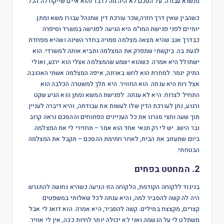
מנשוא עבורה. על הסכם לא היה מה לדבר והוא איים שייקח לה הכל.
כשהבין שאין דרך חזרה,שכר עורכת דין שתנהל עבורו משא ומתן.
יומיים לפני פגישת המו״מ היא הגיעה לפגישה במשרד וסיפרה
כבדרך אגב שהיא מצאה מצלמה סמויה בחדר השינה ושהיא מפחדת
לגעת בה. ביקשתי שתפרק את המצלמה ותביא אותה למשרדי. הוא
ישתולל היא אמרה. כשהוא ישמע שהמצלמה אצלי הוא ירגע, ואולי
התיק יגמר. למחרת הוא לחש באוזנה, איפה המצלמה אשתי האהובה.
אצל רות היא ענתה. הוא החוויר. היא תלך למשטרה הכלבה הוא
התחיל לצרוח. היא לא ענתה. לפגישת המשא ומתן הוא הגיע שקט
ורגוע, נתן לעורכת הדין שלו לעשות את עבודתה, והיא דיברה לעניין.
תוך שעה וחצי סגרנו את כל העניינים הפתוחים וההסכם נראה קרוב
ובר הישג. יש לי רק תנאי אחד הוא אמר – תחזירי לי את המצלמה.
ביום שתעזוב את הבית, לאחר חתימת ההסכם – תקבל את המצלמה
הבטחתי.
2. המחטט בפחים
בניגוד ללקוחה הקודמת, הלקוחה הזו הגיעה כשהיא נחושה להתגרש.
היה לה קשה להסביר למה, והיא ענתה לכל שאלותי במשפטים
קצרים, מקצצת במילים. קשה להסביר, היא אמרה. הוא דואג לי אבל
משתלט לי על הנשמה ואני לא יכולה יותר לחיות ככה, אין לי אוויר.