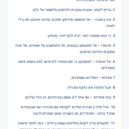
2. עדיף לאהוב אהבות ענקיות ולהיפגע מלשמור על הלב;
3. תנו באהבה – אל תחששו שידפקו אתכם, שירמו אתכם, תנו בלי
לפחד;
4. כי כמה שתתנו יותר, יהיה לכם יותר, מנסיון;
5. תוותרו – אל תתעסקו בקטנות, אל תתחשבנו על שטויות, אל תהיו
עסוקים בלהיות צודקים;
6. אל תוותרו – לעצמכם, כי אם תוותרו לא תדעו למה באמת אתם
מסוגלים;
7.תסלחו – הסליחה משחררת;
8. אבל תלמדו את הלקח ותגדלו.
9. קחו אחריות – אף אחד לא אשם בצרותיכם, זה הכל עליכם.
10. הכל תלוי באנרגיה שלכם. לקוחות עם אנרגיה רעה שבטוחים
שהכל נגדם – מפסידים, גם כשברור שהם אמורים לנצח.
11. לפעמים צריך לקחת החלטות קשות בחיים – כמו לפטר מישהו