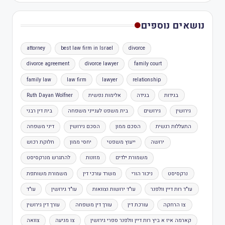
נושאים נוספים
attorney
best law firm in Israel
divorce
divorce agreement
divorce lawyer
family court
family law
law firm
lawyer
relationship
בגידות
בגידה
אלימות נפשית
Ruth Dayan Wolfner
גירושין
גירושים
בית משפט לענייני משפחה
בית דין רבני
התעללות רגשית
הסכם ממון
הסכם גירושין
דיני משפחה
ירושה
ייעוץ משפטי
יחסי ממון
חלוקת רכוש
משמורת ילדים
מזונות
להתגרש מנרקסיסט
נרקסיסט
ניכור הורי
משרד עורכי דין
משמורת משותפת
עו"ד רות דיין וולפנר
עו"ד ירושות וצוואות
עו"ד גירושין
עו"ד
צו הרחקה
עורכת דין
עורך דין משפחה
עורך דין גירושין
קארמה איז א ביץ רות דיין וולפנר ספרי גירושין
צו מניעה
צוואה