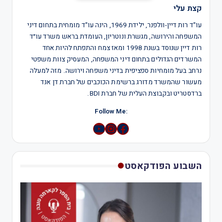
קצת עלי
עו"ד רות דיין-וולפנר, ילידת 1969, הינה עו"ד מומחית בתחום דיני
המשפחה והירושה, מגשרת ונוטריון, העומדת בראש משרד עו״ד
רות דיין שנוסד בשנת 1998 ומאז צמח והתפתח להיות אחד
המשרדים הגדולים בתחום דיני המשפחה, המעסיק צוות משפטי
נרחב בעל מומחיות ספציפית בדיני משפחה וירושה. מזה למעלה
מעשור שהמשרד מדורג ברשימת הכוכבים של חברת דן אנד
ברדסטריט ובקבוצת העלית של חברת BDI.
:Follow Me
YouTube
Instagram
השבוע הפודקאסט