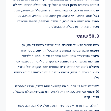
שפיצה עברה את מפתן דלתם וגם על כך שהיו אצלה חברות והיא לא
עדכנה אותו מראש, היא קשה במיוחד. צרחות, קללות, איומים, והכל
בשל חטא הפיצה. היא תיארה איך יצאה מהסיטואציה והביטה עליה
מהצד. היא ראתה אשה מוכה, מושפלת, מבוהלת, מישהי שהיא לא
מכירה, ובאותו רגע קיבלה את ההחלטה.
3. 50 שנותי
ביום חמישי מלאו לי חמישים. הייתי עצובה ביומולדת הזו, אך
מוקפת אהבה ועטופה במאות ברכות בכל המדיות, ובספר אחד
מיוחד שנוצר ביד אומן וילווה אותי כל חיי ובו תמונות ילדותי
והברכות שכתבו לי ביד אוהבת אלו שקרובים לי ביותר. לעצמי אני
מאחלת לחגוג ימי הולדת רבים ושמחים יותר, מוקפת בכל אהובי,
בריאות ואריכות שנים, שניהם אינם מובנים מאליהם בימים טרופים
אלו.
לפעמים נראה לי שהחיים הם קלישאה אחת גדולה, אבל גם ממרום
50 שנותי אני חיה ככה את חיי, לא מפחדת מקלישאות, לא מתנצלת
עליהן, קבלו –
1. הלב תמיד מנצח – לפני עשור השכל והלב שלי רבו, הלב ניצח
ואני הרווחתי אהבה גדולה;