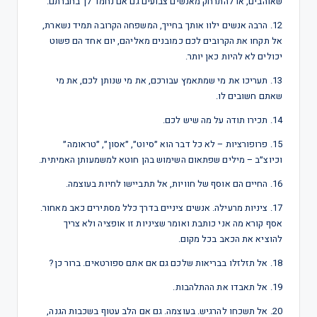
שאוהבים, או להתרחק מאנשים צבועים גם אם נחמד לך בחברתם.
12. הרבה אנשים ילוו אותך בחייך, המשפחה הקרובה תמיד נשארת,
אל תקחו את הקרובים לכם כמובנים מאליהם, יום אחד הם פשוט
יכולים לא להיות כאן יותר.
13. תעריכו את מי שמתאמץ עבורכם, את מי שנותן לכם, את מי
שאתם חשובים לו.
14. תכירו תודה על מה שיש לכם.
15. פרופורציות – לא כל דבר הוא ״סיוט״, ״אסון״, ״טראומה״
וכיוצ״ב – מילים שפתאום השימוש בהן חוטא למשמעותן האמיתית.
16. החיים הם אוסף של חוויות, אל תתביישו לחיות בעוצמה.
17. ציניות מרעילה. אנשים ציניים בדרך כלל מסתירים כאב מאחור.
אסף קורא מה אני כותבת ואומר שציניות זו אופציה ולא צריך
להוציא את הכאב בכל מקום.
18. אל תזלזלו בבריאות שלכם גם אם אתם ספורטאים. ברור כן?
19. אל תאבדו את ההתלהבות.
20. אל תשכחו להרגיש. בעוצמה. גם אם הלב עטוף בשכבות הגנה,