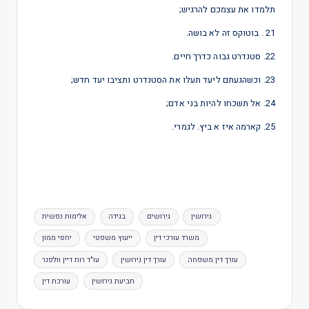
תלמדו את עצמכם להרגיש;
21 . בוטוקס זה לא בושה.
22. סטנדרט גבוה כדרך חיים.
23. וכשהגעתם ליעד תעלו את הסטנדרט ותציבו יעד חדש;
24. אל תשכחו להיות בני אדם;
25. קארמה איז א ביץ. לגמרי.
גירושין
גירושים
בגידה
אלימות נפשית
משרד עורכי דין
ייעוץ משפטי
יחסי ממון
עורך דין משפחה
עורך דין גירושין
עו"ד רות דיין וולפנר
תביעת גירושין
עורכת דין