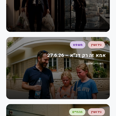
גירושין
משפט
אמא זה רק דנ״א – 27.6.26
רות דיין וולפנר
גירושין
מהחיים