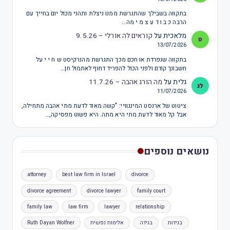
בתקווה בשבילך שהתגרשת ממנו ניצלת ותהני מכול יום בחייך עם
הרבה כ ב ו ד ע צ מ י מה…
מלאכית
על
קוראים לה אורלי – 9.5.26
13/07/2026
בתקווה שנפרדת או חכם מכך התגרשת מהנרקיסט ש ח י י על
חשבונך קודם ולפני הכול להפריד דחוף לאתמול חן…
גלית
על
מה הורג אהבה – 11.7.26
11/07/2026
ציטוט של ארנסט המינגוויי: "קשה מאוד לדעת מתי אהבה מתחילה,
אבל קל מאוד לדעת מתי היא מתה. היא פשוט מפסיקה,…
נושאים נוספים
attorney
best law firm in Israel
divorce
divorce agreement
divorce lawyer
family court
family law
law firm
lawyer
relationship
בגידות
בגידה
אלימות נפשית
Ruth Dayan Wolfner