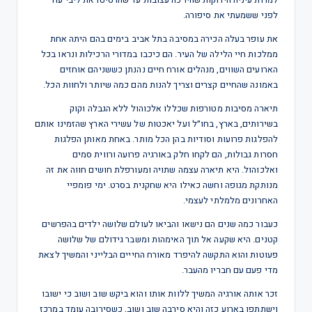
למרות עיניה הירוקות שהיו כה עצובות עד שהרטיטו את ליבי עוד
לפני ששמעתי את סיפורה.
את עופר בעלה הכירה במסיבה בתל אביב בימים בהם היתה אחת
ממלכות חיי הלילה של העיר. הם כיכבו במדורי הרכילות ונראו בכל
הארועים השווים, מנהלים אורח חיים נהנתן כששניהם אוחזים
באמונה שהחיים קצרים וצריך להנות מהם כמה שיותר ולחוות הכל.
תיארה מסיבות מטורפות שכללו אלכוהול ללא הגבלה וקוק
בשירותים, בארץ, בחו״ל ועל יאכטות של עשירי הארץ שהזמינו אותם
להפלגות פרועות וסודיות בהן הכל מותר. באחת מאותן הפלגות
חסרות גבולות, הם לקחו חלק באורגיה פרועה ורווית סמים
ואלכוהול. היא תיארה עצמה שתויה ומעורפלת חושים חווה את זה
מנותקת מגופה וחשה כאילו היא שחקנית בסרט. ימי פומפיי
האחרונים מלמלתי לעצמי.
כעבור כמה שנים הם נישאו והביאו לעולם שלושה ילדים בהפרשים
קטנים. היא שקעה אל תוך האימהות ומשבר גידולם של שלושה
פעוטות והוא התקשה להיפרד מאורח החייים הבלייני והמשיך לצאת
מדי פעם עם חבריו מהעבר.
זכר אותה אורגיה המשיך ללוות אותו והוא ביקש שוב ושוב כי ישובו
וישתתפו בארוע כזה והיא סירבה שוב ושוב, כשסירובה עומד במרכז