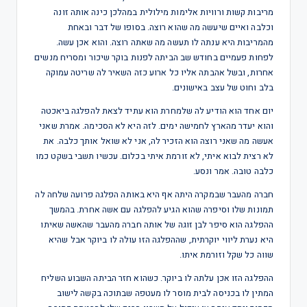
מריבות קשות ורוויות אלימות מילולית במהלכן כינה אותה זונה
וכלבה ואיים שיעשה מה שהוא רוצה. בסופו של דבר ובאחת
מהמריבות היא ענתה לו תעשה מה שאתה רוצה. והוא אכן עשה.
לפחות פעמיים בחודש שב הביתה לפנות בוקר שיכור ומסריח מנשים
אחרות, ובשל אהבתה אליו כל ארוע כזה השאיר לה שריטה עמוקה
בלב וחוט של עצב באישונים.
יום אחד הוא הודיע לה שלמחרת הוא עתיד לצאת להפלגה ביאכטה
והוא יעדר מהארץ לחמישה ימים. לזה היא לא הסכימה. אמרת שאני
אעשה מה שאני רוצה הוא הזכיר לה, אני לא שואל אותך כלבה. את
לא רצית לבוא איתי, לא זורמת איתי בכלום. עכשיו תשבי בשקט כמו
כלבה טובה. אמר ונסע.
חברה מהעבר שבמקרה היתה אף היא באותה הפלגה פרועה שלחה לה
תמונות שלו וסיפרה שהוא הגיע להפלגה עם אשה אחרת. בהמשך
ההפלגה הוא סיפר לבן זוגה של אותה חברה מהעבר שהאשה שאיתו
היא נערת ליווי יוקרתית, שההפלגה הזו עולה לו ביוקר אבל שהיא
שווה כל שקל וזורמת איתו.
ההפלגה הזו אכן עלתה לו ביוקר. כשהוא חזר הביתה השבוע השליח
המתין לו בכניסה לבית מוסר לו מעטפה שבתוכה בקשה לישוב