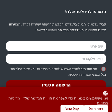
הצטרפו לניוזלטר שלנו!
קבלו עדכונים, תכנים בלעדיים והמלצות חדשות ישירות למייל.
הצטרפו
אלינו ותישארו מעודכנים בכל מה שחשוב לדעת!
אני מסכים/ה ל
תנאי השימוש
ול
מדיניות הפרטיות
. ומאשר/ת קבלת תוכן
בכל אמצעי המדיה הדיגיטלית.
הרשמה עכשיו
אנו משתמשים בעוגיות כדי לשפר את חוויית הגלישה שלך.
מדיניות
פרטיות
© כל הזכויות שמורות -
עו”ד רות דיין-וולפנר
דחה הכול
קבל הכול