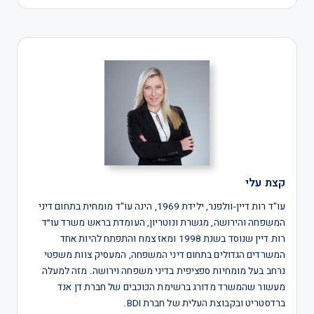
קצת עלי
עו"ד רות דיין-וולפנר, ילידת 1969, הינה עו"ד מומחית בתחום דיני
המשפחה והירושה, מגשרת ונוטריון, העומדת בראש משרד עו״ד
רות דיין שנוסד בשנת 1998 ומאז צמח והתפתח להיות אחד
המשרדים הגדולים בתחום דיני המשפחה, המעסיק צוות משפטי
נרחב בעל מומחיות ספציפית בדיני משפחה וירושה. מזה למעלה
מעשור שהמשרד מדורג ברשימת הכוכבים של חברת דן אנד
ברדסטריט ובקבוצת העלית של חברת BDI.