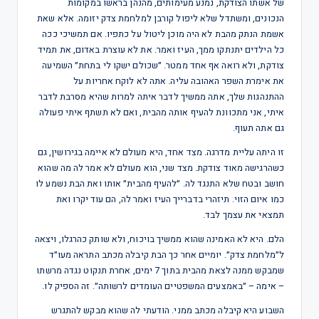
של אשתו הצודקת, נמנע מעימותים, מהנהן בראשו במקומות
הנכונים, ומשתדל שלא ליפול קורבן למלחמת צדק יזומה. אלא שאת
אשמת הנתק מהבת לא היה מוכן ליטול על כתפיו. אם תמשיכי ככה
כל הילדים יתנתקו ממך, העיז ואמר. את לא עוצרת באדום, את תמיד
צודקת, ולא רואה אף אחד ממטר. ״שכולם ישקו לי בתחת״ השמיעה
את אימרת השפר האהובה עליה. אתה לא לוקח אחריות על
ההתנהגות שלך, אתה ממשיך לדבר איתה למרות שהיא מסרבת לדבר
איתי, אני מתכוונת להעיף אותה מהבית, ואם לא תשתף איתי פעולה
גם אתה תעוף.
זו היתה עליית מדרגה. מצד אחד, היא מעולם לא איימה בגירושין, גם
כשהרגישה מאוד צודקת. מצד שני, הוא מעולם לא אמר לה מה שהוא
חושב ובטח שלא התנגד לה. ״להעיף מהבית״ אותו ואת הבת נשמע לו
כמו איום הזוי. תיזהרי בדברייך העיז ואמר לה, הם עוד יקרו ואת
תמצאי את עצמך לבד.
הלם. היא לא האמינה שהוא ממשיך בויכוח, ולא שותק כהרגלו, ויצאה
ל״מלחמת צדק״. יומיים אחר כך הבת קיבלה מכתב התראה מעו״ד
שמבקש ממנה לצאת מהבית בתוך 7 ימים, אחרת תנקוט נגדה מרשתו
– אימה – ״באמצעים המשפטיים העומדים לרשותה״. זה הספיק לו.
השבוע היא קיבלה מכתב ממני. הודעתי לה שהוא מבקש להתגרש