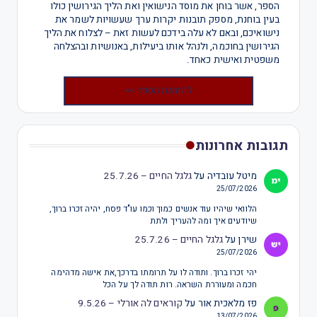
הספר, אשר בוחן את מוסד הנישואין ואת הליך הגירושין כולו
בעין בוחנת, מספק תובנות יקרות ערך שעשויות לשמר את
נישואיכם, ובאם לא עלה בידכם לעשות זאת – לצלוח את הליך
הגירושין בחוכמה, ולנהל אותו ביעילות, באנושיות ובהצלחה
משפטית ואישית כאחד.
להזמנת הספר >>
תגובות אחרונות
מיטל עובדיה
על
גלגל החיים – 25.7.26
25/07/2026
הלוואי שיהיו עוד אנשים כמוך וכמו עו"ד פסח, יהיה זכרו ברוך,
שיודעים איך ומה להעריך ולתת
שירן
על
גלגל החיים – 25.7.26
25/07/2026
יהי זכרו ברוך. ותודה לו על תרומתו בדרכך,את אישה מדהימה
חכמה ומעוררת השראה. רות תודה לך על הכל
פז מלאכית אור
על
קוראים לה אורלי – 9.5.26
13/07/2026