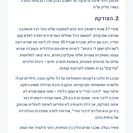
סכסוך ויחד איתה צו עיקול על חשבון הבנק שלו להבטחת כתובה
בשווי מליון ש״ח.
2.
הצודקת
אחרי 27 שנות נישואין הוא הגיע למסקנה שלא נותר דבר מהאהבה
שהיתה שם קודם. למעשה ככל שחלפו השנים היא הפכה לאדם קטן
ומריר, רבה עם כולם, סוברת שבגיל 55 מותר לה לומר מה שהיא רוצה
ו״שכולם ישקו לי בתחת״. למרות איתנותם הכלכלית והעובדה שהיא
עצמה משתכרת עשרות אלפי שקלים בחודש, היא יצאה למלחמות
עולם על סכומים פעוטים, מאמצת תחביב חדש – ניהול הליכים
״צודקים״ בבית משפט לתביעות קטנות.
גם בבית הלכה צדקנותה והשתלטה על כל חלקה טובה, הילדים סבלו
מלשונה המושחזת ומביקורתה הנוקבת והבת הגדולה פשוט ניתקה
איתה קשר. ״ניכור הורי״ היא זעקה כלפיו – אתה אשם שהיא לא
מוכנה לדבר איתי. אמנם הבת בת 23, אשה צעירה ודעתנית כמו
אימה הצודקת, אך גילה ודעותיה לא הפריעו לאימה להחליט שהנתק
ביניהן הוא תולדת ״ניכור הורי״, אודותיו למדה מתוכנית הטלוויזיה
של צופית גרנט…
מאיר בעלה, שכבר שנים הולך בין הטיפות, נזהר מלעורר את זעמה