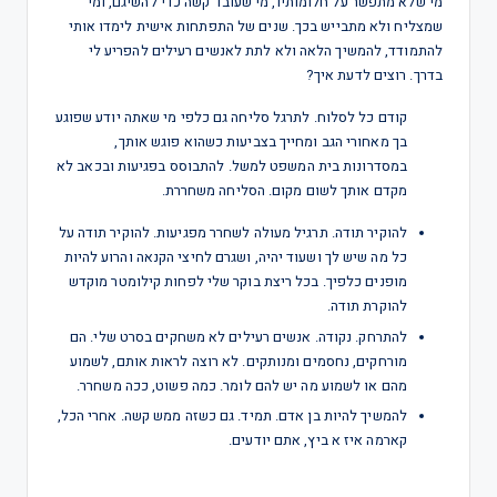
מי שלא מתפשר על חלומותיו, מי שעובד קשה כדי להשיגם, ומי
שמצליח ולא מתבייש בכך. שנים של התפתחות אישית לימדו אותי
להתמודד, להמשיך הלאה ולא לתת לאנשים רעילים להפריע לי
בדרך. רוצים לדעת איך?
קודם כל לסלוח. לתרגל סליחה גם כלפי מי שאתה יודע שפוגע
בך מאחורי הגב ומחייך בצביעות כשהוא פוגש אותך,
במסדרונות בית המשפט למשל. להתבוסס בפגיעות ובכאב לא
מקדם אותך לשום מקום. הסליחה משחררת.
להוקיר תודה. תרגיל מעולה לשחרר מפגיעות. להוקיר תודה על
כל מה שיש לך ושעוד יהיה, ושגרם לחיצי הקנאה והרוע להיות
מופנים כלפיך. בכל ריצת בוקר שלי לפחות קילומטר מוקדש
להוקרת תודה.
להתרחק. נקודה. אנשים רעילים לא משחקים בסרט שלי. הם
מורחקים, נחסמים ומנותקים. לא רוצה לראות אותם, לשמוע
מהם או לשמוע מה יש להם לומר. כמה פשוט, ככה משחרר.
להמשיך להיות בן אדם. תמיד. גם כשזה ממש קשה. אחרי הכל,
קארמה איז א ביץ, אתם יודעים.