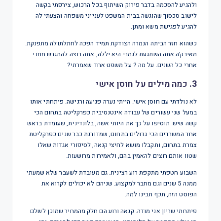
ולהגיע להסכמה בדבר פירוק השיתוף בכל הרכוש, צירפתי בקשה
לישוב סכסוך שהוגשה בבית המשפט לענייני משפחה והצעתי לה
להגיע לפגישת משא ומתן.
כשהוא חזר הביתה הנמרה הצודקת תמיד הפכה לחתלתולה מתפנקת.
מאירק׳ה אתה השתגעת לגמרי היא יללה, אתה רוצה להתגרש ממני
אחרי כל השנים. על מה ? על משפט אחד שאמרתי?
3.
כמה מילים על חוסן אישי
לא נולדתי עם חוסן אישי. הייתי נערה פגיעה ורגישה. פיתחתי אותו
במעל שני עשורים של עבודה אינטנסיבית כפרקליטה בתחום הכי
קשה שיש. תוסיפו על כך את היותי אשה, בלונדינית, שעומדת בראש
אחד המשרדים הכי גדולים בתחום, שמדורגת כבר שנים כפרקליטת
צמרת בתחום, ותקבלו מושא לחיצי קנאה, לסיפורי אגדות שאלו
שטוו אותם רוצים להאמין בהם, ולאמירות מרושעות.
השבוע חטפתי מתקפת רוע רצינית. גם מעובדת לשעבר שלא שמעתי
ממנה 5 שנים וגם מחבר למקצוע. שניהם לא יכולים לקרוא את
הפוסט הזה, תכף תבינו למה.
פיתחתי שריון אני מודה. קנאה ורוע הם חלק מהמחיר שמוכן לשלם