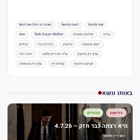
best law firm in Israel
family court
family law
בגידה
אלימות נפשית
Ruth Dayan Wolfner
new
ייעוץ משפטי
גירושין
בית דין רבני
בגידות
עורך דין גירושין
עו"ד רות דיין וולפנר
ניכור הורי
תביעת גירושין
עורכת דין
עורך דין משפחה
באותו נושא
גירושין
מהחיים
היא רצתה גבר חזק – 4.7.26
רות דיין וולפנר