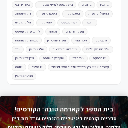
גירושין
גירושים
בית משפט לענייני משפחה
בית דין רבני
התעללות רגשית
הסכם ממון
הסכם גירושין
דיני משפחה
ירושה
ייעוץ משפטי
יחסי ממון
חלוקת רכוש
משמורת ילדים
מזונות
להתגרש מנרקסיסט
נרקסיסט
ניכור הורי
משרד עורכי דין
משמורת משותפת
עו"ד רות דיין וולפנר
עו"ד ירושות וצוואות
עו"ד גירושין
עו"ד
צו הרחקה
עורכת דין
עורך דין משפחה
עורך דין גירושין
קארמה איז א ביץ רות דיין וולפנר ספרי גירושין
צו מניעה
צוואה
תביעת גירושין
בית הספר לקארמה טובה: הקורסים!
ספריית קורסים דיגיטליים בהנחיית עו״ד רות דיין
וולפנר. שילוב של ידע משפטי, כלים רגשיים ותוכנית