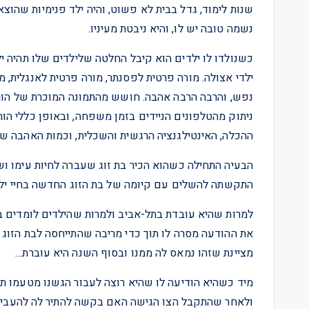
שנות לימוד, גדל בבית לא פשוט, והיה ילד פנימיות שהוצא
נשמה טובה יש לו, והיא ניבטת מעיניו.
כשנולדו לו ילדים הוא קיבל החלטה שלילדים שלו תהיה י
ילדי אצולה. מורה פרטית לפסנתר, מורה פרטית לאנגלית, 
נפש, והרבה הרבה אהבה. חושש מהתמונה המוכרת של הורה
ניתוק מהטלפונים הניידים בזמן משפחה, ובאופן כללי הות
ההכלה, האינטילגנציה הרגשית והשכלית, וכמות האהבה שז
הבעיה התחילה כשהוא הכיר בת זוג שעברה לחיות עימו וש
התקשתה להשלים עם קיומה של בת הזוג החדשה בחיי ילד
למרות שהיא עובדת בתל-אביב ולמרות שהילדים לומדים בת
את ההודעה מסרה לו תוך כדי מריבה שהתייחסה לבת הזוג 
מציינת שזהו נמאס לה ממנו ובסוף השנה היא עוברת…
מיד כשהיא הודיעה לו שהיא רוצה לעבור הגשנו מטעמו ת
ולאחר שהתקבל הצו הגישה האם בקשה להתיר לה להעביר א