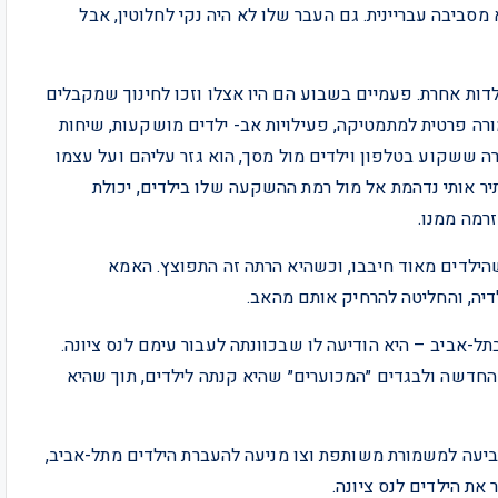
 מסביבה עבריינית. גם העבר שלו לא היה נקי לחלוטין, אבל
לדות אחרת. פעמיים בשבוע הם היו אצלו וזכו לחינוך שמקבלים
מורה פרטית למתמטיקה, פעילויות אב- ילדים מושקעות, שיחות
 ששקוע בטלפון וילדים מול מסך, הוא גזר עליהם ועל עצמו
יר אותי נדהמת אל מול רמת ההשקעה שלו בילדים, יכולת
רמה ממנו.
הילדים מאוד חיבבו, וכשהיא הרתה זה התפוצץ. האמא
יה, והחליטה להרחיק אותם מהאב.
ל-אביב – היא הודיעה לו שבכוונתה לעבור עימם לנס ציונה.
החדשה ולבגדים ״המכוערים״ שהיא קנתה לילדים, תוך שהיא
ביעה למשמורת משותפת וצו מניעה להעברת הילדים מתל-אביב,
ת הילדים לנס ציונה.