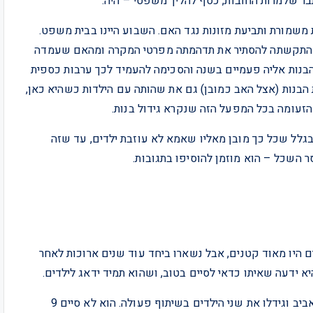
בר שלמרות החובות, כסף להליך משפטי – היה.
 משמורת ותביעת מזונות נגד האם. השבוע היינו בבית משפט.
ל התקשתה להסתיר את תדהמתה מפרטי המקרה ומהאם שעמדה
בנות אליה פעמיים בשנה והסכימה להעמיד לכך ערבות כספית
בנות (אצל האב כמובן) גם את שהותה עם הילדות כשהיא כאן,
הזעומה בכל המפעל הזה שנקרא גידול בנות.
 בגלל שכל כך מובן מאליו שאמא לא עוזבת ילדים, עד שזה
ר השכל – הוא מוזמן להוסיפו בתגובות.
ם היו מאוד קטנים, אבל נשארו ביחד עוד שנים ארוכות לאחר
א ידעה שאיתו כדאי לסיים בטוב, ושהוא תמיד ידאג לילדים.
ואכן, הם שכרו דירות סמוכות, בשכונה שקטה בצפון תל-אביב וגידלו את שני הילדים בשיתוף פעולה. הוא לא סיים 9