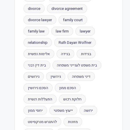
divorce
divorce agreement
divorce lawyer
family court
family law
law firm
lawyer
relationship
Ruth Dayan Wolfner
בגידות
בגידה
אלימות נפשית
בית משפט לענייני משפחה
בית דין רבני
דיני משפחה
גירושין
גירושים
הסכם ממון
הסכם גירושין
חלוקת רכוש
התעללות רגשית
ירושה
ייעוץ משפטי
יחסי ממון
מזונות
להתגרש מנרקסיסט