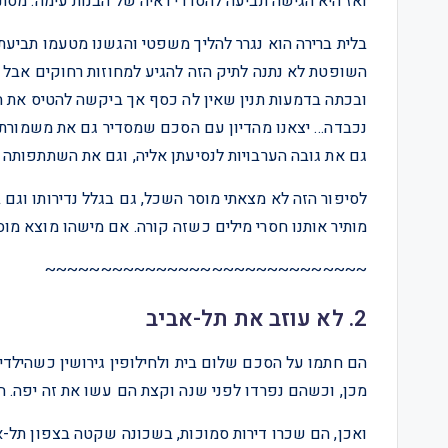
ואז היא הגישה תביעה להסדרי ראיה של הבנות עימה. מסת
בלית ברירה הוא נגרר להליך משפטי והגשנו מטעמו תביעת
השופטת לא נתנה לתיק הזה להגיע למחוזות רחוקים אב
ובכתה בדמעות תנין שאין לה כסף אך ביקשה להטיס את ה
נכבדה… יצאנו מהדיון עם הסכם שמסדיר גם את משמורת ה
גם את גובה הערבויות לנסיעתן אליה, וגם את השתתפותה 
לסיפור הזה לא מצאתי מוסר השכל, גם בגלל נדירותו וגם
מותיר אותנו חסרי מילים כשזה קורה. אם מישהו מוצא מוס
~~~~~~~~~~~~~~~~~~~~~~~~~~~~~
2. לא עוזב את תל-אביב
הם חתמו על הסכם שלום בית ולחילופין גירושין כשהילדי
מכן, וכשהם נפרדו לפני שנה וקצת הם עשו את זה יפה. הי