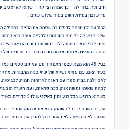
חובותיה. ברור לה – כך אמרה וצדקה – שהוא לא יסכים שת
עד שובה בעזרת השם בעוד שלוש שנים…
ההודעה הזו טרפה לכולם במשפחה את החיים. בתחילה הוא
שלו והציע לה כל מיני פתרונות כלכליים אותם היא דחתה
ומתן לגבי תנאי נסיעתה ולגבי השתתפותה בהוצאות הילדות
וטסה, משאירה אחריה אדמה חרוכה ולבבות שבורים של שת
בגיל 45 הוא מצא עצמו מתמודד עם עניינים טכניים 
בעיר האם, עם ענייני נשיות של שתי בנות מתבגרות, מחזור
לאם ולבת בבית ספר, עם דאגה לארוחות חמות, לכביסות, ל
לבנות שאימן נטשה אותן ככה פתאום, ועם משרה תובענית 
כשהוא מרגיש בכל רגע נתון כאילו יש לו 5 כדורים באויר ואם אחד יפול הכל יתמוטט.
איך זה נשמע לכם ? כשהוא קרא את זה הוא אמר לי שהתי
שאתה לא שם אתה לא באמת יכול להבין איך מרגיש אדם 