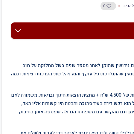
0
להגיב
 הגיעו להסכם גירושין שתוקן לאחר מספר שנים בשל מחלוקת על חוב
ואין שהתגלו כתרגיל עוקץ והוא ניהל שתי מערכות רציניות וכמה
הסכם הגירושין שלהם נוסח כנהוג בעשור הקודם – מזונות של 4,500 ש"ח + מחצית הוצאות חינוך ובריאות, משמורת לאם
הוא רכש דירה בעיר סמוכה והבנות היו קשורות אליו מאד,
 עימן וגם מהקשר עם משפחתו הגדולה שעטפה אותן בחיבוק
כלכלי קשה ולכן היא עוזבת לארהב כדי לעבוד ולשלם את