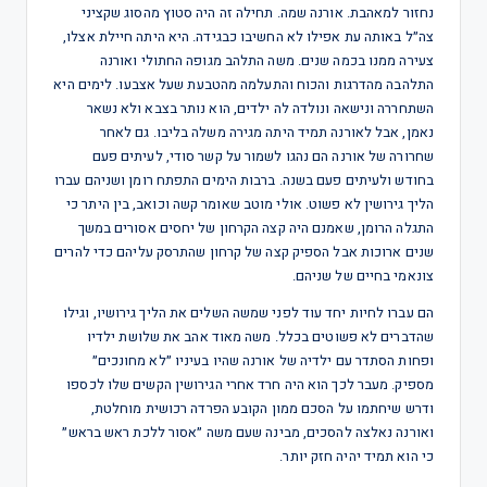
נחזור למאהבת. אורנה שמה. תחילה זה היה סטוץ מהסוג שקציני
צה״ל באותה עת אפילו לא החשיבו כבגידה. היא היתה חיילת אצלו,
צעירה ממנו בכמה שנים. משה התלהב מגופה החתולי ואורנה
התלהבה מהדרגות והכוח והתעלמה מהטבעת שעל אצבעו. לימים היא
השתחררה ונישאה ונולדה לה ילדים, הוא נותר בצבא ולא נשאר
נאמן, אבל לאורנה תמיד היתה מגירה משלה בליבו. גם לאחר
שחרורה של אורנה הם נהגו לשמור על קשר סודי, לעיתים פעם
בחודש ולעיתים פעם בשנה. ברבות הימים התפתח רומן ושניהם עברו
הליך גירושין לא פשוט. אולי מוטב שאומר קשה וכואב, בין היתר כי
התגלה הרומן, שאמנם היה קצה הקרחון של יחסים אסורים במשך
שנים ארוכות אבל הספיק קצה של קרחון שהתרסק עליהם כדי להרים
צונאמי בחיים של שניהם.
הם עברו לחיות יחד עוד לפני שמשה השלים את הליך גירושיו, וגילו
שהדברים לא פשוטים בכלל. משה מאוד אהב את שלושת ילדיו
ופחות הסתדר עם ילדיה של אורנה שהיו בעיניו ״לא מחונכים״
מספיק. מעבר לכך הוא היה חרד אחרי הגירושין הקשים שלו לכספו
ודרש שיחתמו על הסכם ממון הקובע הפרדה רכושית מוחלטת,
ואורנה נאלצה להסכים, מבינה שעם משה ״אסור ללכת ראש בראש״
כי הוא תמיד יהיה חזק יותר.