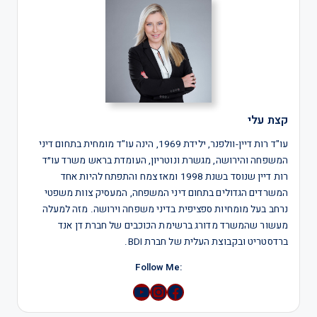
קצת עלי
עו"ד רות דיין-וולפנר, ילידת 1969, הינה עו"ד מומחית בתחום דיני
המשפחה והירושה, מגשרת ונוטריון, העומדת בראש משרד עו״ד
רות דיין שנוסד בשנת 1998 ומאז צמח והתפתח להיות אחד
המשרדים הגדולים בתחום דיני המשפחה, המעסיק צוות משפטי
נרחב בעל מומחיות ספציפית בדיני משפחה וירושה. מזה למעלה
מעשור שהמשרד מדורג ברשימת הכוכבים של חברת דן אנד
ברדסטריט ובקבוצת העלית של חברת BDI.
:Follow Me
YouTube
Instagram