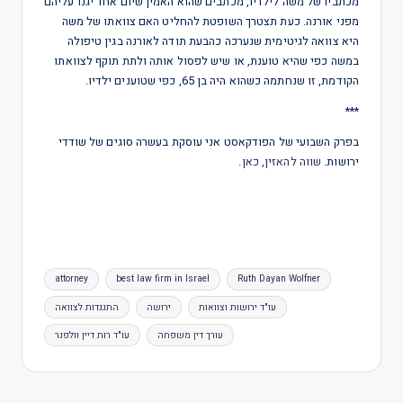
מכתביו של משה לילדיו, מכתבים שהוא האמין שיום אחד יגנו עליהם
מפני אורנה. כעת תצטרך השופטת להחליט האם צוואתו של משה
היא צוואה לגיטימית שנערכה כהבעת תודה לאורנה בגין טיפולה
במשה כפי שהיא טוענת, או שיש לפסול אותה ולתת תוקף לצוואתו
הקודמת, זו שנחתמה כשהוא היה בן 65, כפי שטוענים ילדיו.
***
בפרק השבועי של הפודקאסט אני עוסקת בעשרה סוגים של שודדי
ירושות.
שווה להאזין, כאן
.
attorney
best law firm in Israel
Ruth Dayan Wolfner
עו"ד ירושות וצוואות
ירושה
התנגדות לצוואה
עורך דין משפחה
עו"ד רות דיין וולפנר