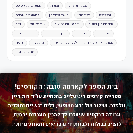
משמורת ילדים
מזונות
להתגרש מנרקסיסט
נרקסיסט
ניכור הורי
משרד עורכי דין
משמורת משותפת
עו"ד רות דיין וולפנר
עו"ד ירושות וצוואות
עו"ד גירושין
עו"ד
צו הרחקה
עורכת דין
עורך דין משפחה
עורך דין גירושין
קארמה איז א ביץ רות דיין וולפנר ספרי גירושין
צו מניעה
צוואה
תביעת גירושין
בית הספר לקארמה טובה: הקורסים!
ספריית קורסים דיגיטליים בהנחיית עו״ד רות דיין
וולפנר. שילוב של ידע משפטי, כלים רגשיים ותוכנית
עבודה פרקטית שיעזרו לך להבין מערכות יחסים,
להציב גבולות ולבנות חיים בריאים ומאוזנים יותר.