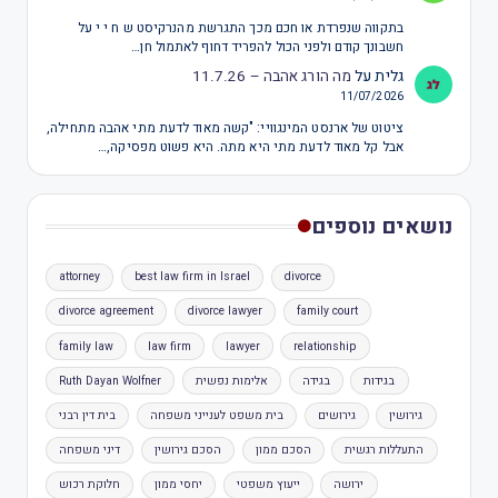
בתקווה שנפרדת או חכם מכך התגרשת מהנרקיסט ש ח י י על
חשבונך קודם ולפני הכול להפריד דחוף לאתמול חן…
גלית
על
מה הורג אהבה – 11.7.26
11/07/2026
ציטוט של ארנסט המינגוויי: "קשה מאוד לדעת מתי אהבה מתחילה,
אבל קל מאוד לדעת מתי היא מתה. היא פשוט מפסיקה,…
נושאים נוספים
attorney
best law firm in Israel
divorce
divorce agreement
divorce lawyer
family court
family law
law firm
lawyer
relationship
בגידות
בגידה
אלימות נפשית
Ruth Dayan Wolfner
גירושין
גירושים
בית משפט לענייני משפחה
בית דין רבני
התעללות רגשית
הסכם ממון
הסכם גירושין
דיני משפחה
ירושה
ייעוץ משפטי
יחסי ממון
חלוקת רכוש