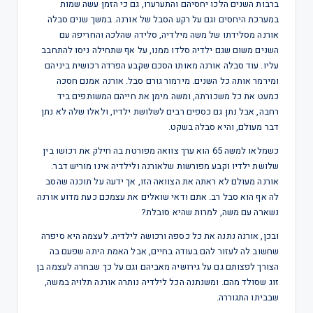
ברבות השנים הלכו יחסיהם והתערערו, גם כי הזמן עשה שמות
במערכת היחסים וגם על רקע הסבל של אורנה. במשך שנים סבלה
אורנה מסלידתו של משה מילדיה, סלידה שהלכה והחריפה עם
השנים משום שגם ילדיה סלדו ממנו, על אף שתחילה ניסו להתחבב
עליו. עוד סבלה אורנה מאותו הסכם שקבע הפרדה רכושית ביניהם
ומירמר אותה כל השנים. מירמור גורם סבל. אורנה אמנם חסכה
כמעט את כל משכורתה, ומשה מימן את חייהם המשותפים ביד
רחבה, אבל נתן גם כספים רבים לשלושת ילדיו, ולאלו שלה לא נתן
דבר מעולם, והיא סבלה בשקט.
כשמלאו למשה 65 הוא ערך צוואה מפורטת בה חילק את רכושו בין
שלושת ילדיו וקבע מפורשות שלאורנה ולילדיה אינו מוריש דבר.
אורנה מעולם לא ראתה את הצוואה הזו, אך ידעה על תוכנה שהסב
לה אף הוא סבל רב. אתם ודאי שואלים את עצמכם כעת מדוע אורנה
נשארה עם משה, למרות שהיא סובלת?
ובכן, אורנה נתנה את כל כספה ורכושה לילדיה. לעצמה היא סיפרה
שחשוב לה לעזור להם בעודה בחיים, אבל האמת היתה שפעם בה
הצורך לפצותם גם על גירושיה מאביהם וגם על כך שבחרה לעצמה בן
זוג שסולד מהם. ומשנתנה הכל לילדיה נותרה אורנה תלויה במשה,
שבביתו התגוררה.