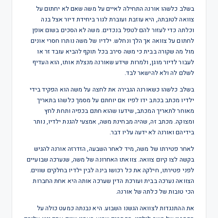
בשלב כלשהו אורנה התחילה לאיים על משה שאם לא יחתום על
צוואה לטובתה, היא עוזבת ועוברת לגור ביחידת דיור אצל בנה
וכלתה כדי לעזור להם לטפל בנכדים. משה לא הסכים בשום אופן
לחתום על צוואה אך הלך ונחלש. ילדיו של משה נותרו חסרי אונים
מול מה שקורה בבית כי משה סירב בכל תוקף להביא עובד זר או
לעבור לדיור מוגן, ולמרות שידע שאורנה מנצלת אותו, הוא העדיף
לשלם לה ולא להישאר לבד.
בשלב כלשהו כשאורנה הגבירה את לחצה על משה הוא הפקיד בידי
ילדיו מכתב בכתב ידו לפיו אם יוחתם על מסמך כלשהו בתאריך
מאוחר לתאריך המכתב, שידעו שהוא חתם בכפיה ותחת לחץ
ומצוקה. מכתב זה, שהיה מבחינת משה, אמצעי להגנת ילדיו, נותר
בידיהם ואורנה לא ידעה עליו דבר.
לאחר פטירתו של משה, מיד לאחר השבעה, הזדרזה אורנה להגיש
בקשה לצו קיום צוואה. צוואתו האחרונה של משה, שנערכה שבועיים
לפני פטירתו, חילקה את כל רכושו בינה לבין ילדיו בחלקים שווים.
הצוואה נערכה בבית ועורכת הדין שערכה אותה היא אחת החברות
הכי טובות של כלתה של אורנה.
את ההתנגדות לצוואה הגשנו השבוע. היא נבנתה כמעט כולה על