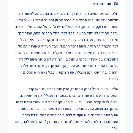
3#. אחרית ימיו
חלפו השנים ומשה חלה, הזדקן ונחלש. אורנה התקשתה לשאת את
חולשתו וזקנתו. הוא תמיד היה הגבר החזק והבוגר שהיא נשענה עליו,
ועתה הוא נזקק לה. וכאן, כאן היא ״החזירה״ לו על הסבל שלה. אורנה
ערכה מחירון לטיפול במשה. לכל דבר, החל מהכנת קפה, עבור דרך
סידור התרופות, עזרה בהלבשה, ליווי לרופא, קריאה לרופא, ולכל
דבר הוצמד תג מחיר. משה ניסה התנגד, אבל העדיף שאורנה תטפל
בו ולא עובד זר, ושילם. עשרות אלפי שקלים זרמו מחשבונו של משה
לחשבונה של אורנה, כדמי טיפול בו. תחילה לא סיפר משה לילדיו
על אותו הסדר כספי שנכפה עליו, אך בהמשך כן. משה נותר צלול
והיה לו ברור שאורנה מנצלת את מצוקתו, ובכל זאת הוא הסכים
לשלם.
אלא שמשה, חייל ותיק שכמותו, הבין שהולך להיות כאן קרב
והתכונן. הוא מילא עמודים רבים בכתב ידו מגולל את מה שאורנה
עושה לו מנקודת מבטו שלו, של מי שזקוק לבת זוגו אחרי שנים רבות
שתמך בה ועשה הכל בשבילה, וכעת היא משיבה לו רעה תחת טובה.
את מכתביו הרבים הוא הקפיד לכתוב רק בימים בהם ילדיו ביקרו
אותו והקפיד לתת להם אותם, ״תשמרו לאחר כך״ נהג לומר להם, והם
שמרו.