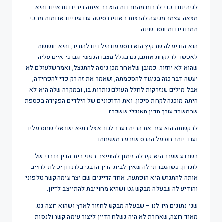
לגיהינום. כדי לברוח מהחרדות הוא רב איתה ריבים נוראיים והיא
מצאה עצמה מגיעה להרצות באוניברסיטה עם עיניים אדומות מבכי
תמרורים ומחוסר שינה.
הוא הודיע לה שבקיץ הוא נוסע עם הילדים להוריו, והיא חוששת
לאפשר לו לקחת אותם, גם בגלל מצבו הנפשי וגם כי איים עליה
שהוא לא יחזור. כמובן שלאחר מכן ניסה להתנצל, ואמר שלעולם לא
יעשה דבר כזה בניגוד להסכמתה, ושאמר את זה רק כדי להפחידה,
אבל מילים שנזרקות לחלל העולם נותרות בו, ובמקרה שלה היא לא
היתה מוכנה לקחת סיכון. ואת הדרכונים של הילדים הפקידה בכספת
שבמשרד עורך הדין האנגלי ששכרה.
לבקשתה הוא עזב את הבית ועבר לגור אצל רופא ישראלי שחס עליו
ועוד יותר חס על ההרס שזרע במשפחתו.
בשבוע שעבר היא קיבלה זימון להתייצב בפני בית הדין הרבני של
לונדון. כשהסברתי לה שאין לבית הדין הרבני בלונדון יכולת לחייב
אותה להתגרש היא הופתעה. אחד הדיינים שם יצר עימה קשר טלפוני
והודיע לה שבעלה מבקש גט ושהיא מחוייבת להתייצב לדיון.
שני נתונים היו לנו – שבעלה מבקש לחזור לארץ ושהוא רוצה גט.
מאוד רוצה, שאחרת לא היה נשלח הדיין ליצור עימה קשר ולנסות