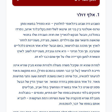
1. אלף דולר
השבוע היה שבוע בינלאומי לחלוטין – הוא התחיל במשא ומתן
טרנס-אטלנטי בין בני זוג שיצאו לשליחות בקליבלנד ארהב, נפרדו
במהלכה, והבעל מבקש להאריך את חוזה העבודה שלו בתנאי
שהאשה תישאר שם עם הילדים. האשה, מצידה, מעוניינת לחזור
לארץ אך מוכנה גם להישאר, באם הבעל ימלא אחר תנאים כלכליים
שהציבה. סך הכל הגיוני – היא אינה עובדת, מעוניינת לשוב לארץ
ונשארת למען הקריירה שלו על אף שהם כבר לא זוג.
למרות שהוא זה שקיבל משרה מעולה ולמרות שהוא מבין שהיא אינה
חייבת להישאר (על כך כבר חתמנו בהסכם נפרד), הוא מתקשה מאוד
להיעתר לתנאיה, וכל שיחה כזאת נמשכת לפחות שעה וחצי מתישות.
מאוד. כל אחד מהם ספון בחדרו המואר. אני ועורך הדין של הבעל
ספונים שנינו כל אחד במשרדו המחשיך בתל-אביב, מבליעים
פיהוקים בלתי נמנעים בסופו של יום מתיש, ומנסים – בסבלנות
מוגבלת שהיא פונקציה של שעת השיחה ורמת העיקשות – להביא
אותם בסופו של דבר, להסכמות.