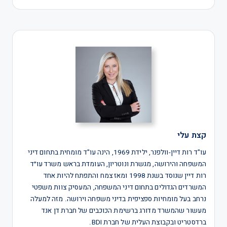
קצת עלי
עו"ד רות דיין-וולפנר, ילידת 1969, הינה עו"ד מומחית בתחום דיני
המשפחה והירושה, מגשרת ונוטריון, העומדת בראש משרד עו״ד
רות דיין שנוסד בשנת 1998 ומאז צמח והתפתח להיות אחד
המשרדים הגדולים בתחום דיני המשפחה, המעסיק צוות משפטי
נרחב בעל מומחיות ספציפית בדיני משפחה וירושה. מזה למעלה
מעשור שהמשרד מדורג ברשימת הכוכבים של חברת דן אנד
ברדסטריט ובקבוצת העלית של חברת BDI.