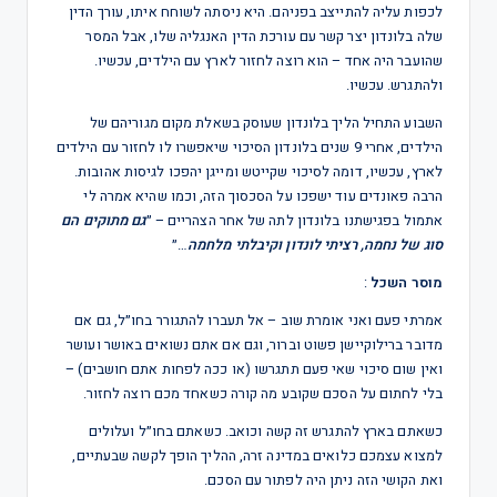
לכפות עליה להתייצב בפניהם. היא ניסתה לשוחח איתו, עורך הדין
שלה בלונדון יצר קשר עם עורכת הדין האנגליה שלו, אבל המסר
שהועבר היה אחד – הוא רוצה לחזור לארץ עם הילדים, עכשיו.
ולהתגרש. עכשיו.
השבוע התחיל הליך בלונדון שעוסק בשאלת מקום מגוריהם של
הילדים, אחרי 9 שנים בלונדון הסיכוי שיאפשרו לו לחזור עם הילדים
לארץ, עכשיו, דומה לסיכוי שקייטש ומייגן יהפכו לגיסות אהובות.
הרבה פאונדים עוד ישפכו על הסכסוך הזה, וכמו שהיא אמרה לי
אתמול בפגישתנו בלונדון לתה של אחר הצהריים – ״
גם מתוקים הם
סוג של נחמה, רציתי לונדון וקיבלתי מלחמה
…״
מוסר השכל
:
אמרתי פעם ואני אומרת שוב – אל תעברו להתגורר בחו״ל, גם אם
מדובר ברילוקיישן פשוט וברור, וגם אם אתם נשואים באושר ועושר
ואין שום סיכוי שאי פעם תתגרשו (או ככה לפחות אתם חושבים) –
בלי לחתום על הסכם שקובע מה קורה כשאחד מכם רוצה לחזור.
כשאתם בארץ להתגרש זה קשה וכואב. כשאתם בחו״ל ועלולים
למצוא עצמכם כלואים במדינה זרה, ההליך הופך לקשה שבעתיים,
ואת הקושי הזה ניתן היה לפתור עם הסכם.