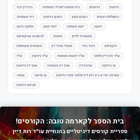
גירושין
גירושים
בית משפט לענייני משפחה
בית דין רבני
התעללות רגשית
הסכם ממון
הסכם גירושין
דיני משפחה
ירושה
ייעוץ משפטי
יחסי ממון
חלוקת רכוש
משמורת ילדים
מזונות
להתגרש מנרקסיסט
נרקסיסט
ניכור הורי
משרד עורכי דין
משמורת משותפת
עו"ד רות דיין וולפנר
עו"ד ירושות וצוואות
עו"ד גירושין
עו"ד
צו הרחקה
עורכת דין
עורך דין משפחה
עורך דין גירושין
קארמה איז א ביץ רות דיין וולפנר ספרי גירושין
צו מניעה
צוואה
תביעת גירושין
בית הספר לקארמה טובה: הקורסים!
ספריית קורסים דיגיטליים בהנחיית עו״ד רות דיין