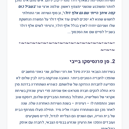
השיחה הסתיימה כשאלף דולר מפרידים ביניהם. איש מהם אינו מוכן
לוותר ומשוכנע שהשני ימצמץ ראשון. שלמה ארצי שר ׳
בשביל כוס
קפה איתך הייתי שם גם אלף דול
ר׳, ובסוף השיחה אני התחלתי
לחשוש שהוא לא יסכים לשים עוד אלף דולר על המשרה הנחשקת
שלו ושניהם יחזרו לארץ בגלל אלף דולר, ורציתי לשים אלף דולר
בשביל לסיים שם את הסכסוך….
-~-~-~-~-~-~-~-~-~-~-~-~-~-~-~-~-~-
~-~-~
2. סן פרנסיסקו בייבי
בשירותה הצבאי הכירה סיגל את רוני ושלום, שני גאוני מחשבים
שהפכו לחבריה הטובים ביותר. האהבה שנרקמה בינה לבין שלום לא
הפריעה לחברות ההדוקה של שלושתם. כשהיא השתחררה בדרגת סרן
היא החלה להקים חברת סטראט-אפ שהיתה פרי רעיון שנזרק בשיחת
אקראי של השלישיה, התגלגל במוחות המבריקים שלהם, דוסקס שוב
ושוב והתפתח לו – רעיונית – בשנת השירות האחרונה שלה. שנה
לאחר מכן הם השתחררו וחברו אליה מיד. תחילה פעלו ממרתף הבית
של בית הוריה, ועם השנים הם הצליחו לגדול, לגייס משקיעים
ועובדים והפכו את הרעיון שנזרע בבסיס הצבאי, לחברה עם אופק
בינלאומי.