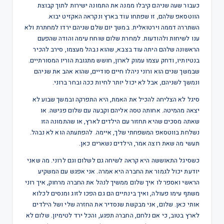
כעבור שעה שניהם קיבלו ממנה את התמונה ישירות לתוך קבוצת
הווטסאפ שלהם, זו שפתחו עוד בארץ ונקראה האקזיט יבוא.
השתררה דממה וירטואלית. במשך יום שלם שניהם ירדו למחתרת ולא
ענו לשיחות ולהודעות. למחרת שלום שוחח עימה והודה שהפעם
הראשונה שלהם היתה עוד בצבא, שהוא נבהל מעצמו, סירב להכיר
בנטיותיו, ודחק עצמו עמוק לארון, חושש מתגובת הוריו המסורתיים.
שבמשך שנים הוא ורוני ניהלו חיים סודיים, שהוא אהב את שניהם
ונמשך לשניהם, אבל לא יכול יותר לחיות ככה ובחר ברוני.
סיגל לא הצליחה להכיל את האמת, היא התפרקה ובמשך שבוע לא
יצאה מהמיטה. אחותה טסה אליהם וקבעה עם שלום פגישה. או
שאתה מסכים שהיא תחזור עם הילדים לארץ, או שהתמונה הזו
נשלחת בווטסאפ המשפחתי שלך, איימה. להפתעתה הוא לא נבהל.
תעשי מה שאת רוצה אמר, הילדים נשארים כאן.
כשסיגל התאוששה היא קראה לשיחה גם לשלום וגם לרוני. מה שאני
יודעת יכול לגמור את החברה היא אמרה. אני אפגש עם המשקיע
הראשי ואספר לו איך שלום ממשיך לנהל את החברה מרחוק, איך רוני
משתף עימו פעולה, ואיך בינתיים הם גם הפכו לזוג ומנסים לכלוא
אותי כאן. שלום, אני מבקשת שנסדיר את החזרה שלי ושל הילדים
לארץ בטוב, כי אם נלחם, החברה תפגע, והכל ירד לטימיון. שלום לא