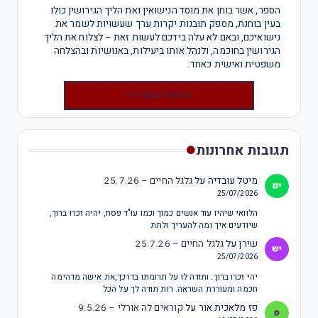
הספר, אשר בוחן את מוסד הנישואין ואת הליך הגירושין כולו
בעין בוחנת, מספק תובנות יקרות ערך שעשויות לשמר את
נישואיכם, ובאם לא עלה בידכם לעשות זאת – לצלוח את הליך
הגירושין בחוכמה, ולנהל אותו ביעילות, באנושיות ובהצלחה
משפטית ואישית כאחד.
להזמנת הספר >>
תגובות אחרונות
מיטל עובדיה
על
גלגל החיים – 25.7.26
25/07/2026
הלוואי שיהיו עוד אנשים כמוך וכמו עו"ד פסח, יהיה זכרו ברוך,
שיודעים איך ומה להעריך ולתת
שירן
על
גלגל החיים – 25.7.26
25/07/2026
יהי זכרו ברוך. ותודה לו על תרומתו בדרכך,את אישה מדהימה
חכמה ומעוררת השראה. רות תודה לך על הכל
פז מלאכית אור
על
קוראים לה אורלי – 9.5.26