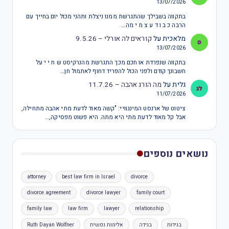
13/07/2026
בתקווה בשבילך שהתגרשת ממנו ניצלת ותהני מכול יום בחייך עם
הרבה כ ב ו ד ע צ מ י מה…
מלאכית
על
קוראים לה אורלי – 9.5.26
13/07/2026
בתקווה שנפרדת או חכם מכך התגרשת מהנרקיסט ש ח י י על
חשבונך קודם ולפני הכול להפריד דחוף לאתמול חן…
גלית
על
מה הורג אהבה – 11.7.26
11/07/2026
ציטוט של ארנסט המינגוויי: "קשה מאוד לדעת מתי אהבה מתחילה,
אבל קל מאוד לדעת מתי היא מתה. היא פשוט מפסיקה,…
נושאים נוספים
attorney
best law firm in Israel
divorce
divorce agreement
divorce lawyer
family court
family law
law firm
lawyer
relationship
בגידות
בגידה
אלימות נפשית
Ruth Dayan Wolfner