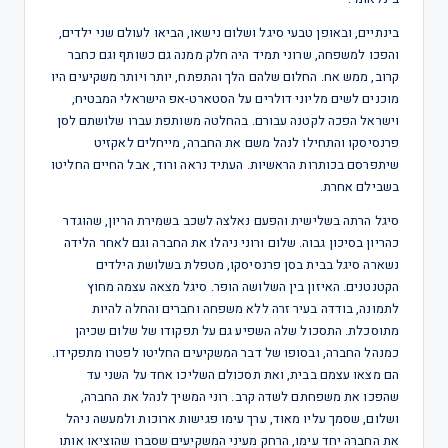
בינתיים, ובאופן טבעי סיגל ושלום נישאו, הביאו לעולם שני ילדים,
והפכו למשפחה, שרוני תמיד היה חלק ממנה גם כשותף וגם כחבר
קרוב, ממש אח. החלום שלהם הלך והתפתח, יותר ויותר משקיעים היו
מוכנים לשים מליוני דולרים על הסטארט-אפ הישראלי המבטיח,
וישראל הפכה לקטנה עבורם. בהחלטה משותפת עברו שלושתם לסן
פרנסיסקו והתחילו לנהל משם את החברה, מייחלים לאקזיט
שיתפרסם בכותרות הראשיות. העתיד נראה ורוד, אבל החיים החליטו
בשבילם אחרת.
סיגל הרתה בשלישית והפעם נאלצה לשכב בשמירת הריון, שהוגדר
כהריון בסיכון גבוה. שלום ורוני ניהלו את החברה וגם לאחר הלידה
נשארה סיגל בבית בסן פרנסיסקו, מטפלת בשלושת הילדים
הקטנטנים. האיזון בין השלושה הופר. סיגל מצאה עצמה מחוץ
לתמונה, בודדה בעיר זרה ללא משפחה וחברים והחלה להיות
מתוסכלת. התסכול שלה השפיע גם על תפקודו של שלום שכיהן
כמנהל החברה, ובסופו של דבר המשקיעים החליטו לפטרו מתפקידו.
הם מצאו עצמם בבית, ואת תסכולם השליכו אחד על השני עד
שהפכו את משפחתם לשדה קרב. רוני המשיך לנהל את החברה,
ושלום, שסמך עליו מאוד, ערך עימו פגישות ארוכות ולמעשה ניהל
את החברה יחד עימו, הרחק מעיני המשקיעים שסברו שהוציאו אותו