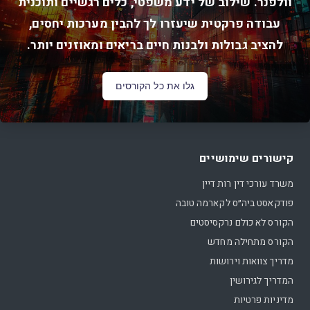
וולפנר. שילוב של ידע משפטי, כלים רגשיים ותוכנית
עבודה פרקטית שיעזרו לך להבין מערכות יחסים,
להציב גבולות ולבנות חיים בריאים ומאוזנים יותר.
גלו את כל הקורסים
קישורים שימושיים
משרד עורכי דין רות דיין
פודקאסט ביה״ס לקארמה טובה
הקורס לא כולם נרקסיסטים
הקורס מתחילה מחדש
מדריך צוואות וירושות
המדריך לגירושין
מדיניות פרטיות