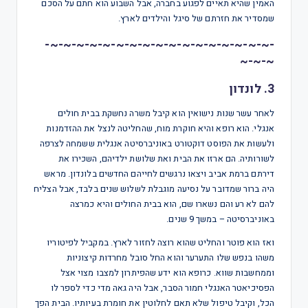
האמין שהיא תאיים לפגוע בחברה, אבל השבוע הוא חתם על הסכם
שמסדיר את חזרתם של סיגל והילדים לארץ.
-~-~-~-~-~-~-~-~-~-~-~-~-~-~-~-~-~-
~-~-~
3. לונדון
לאחר עשר שנות נישואין הוא קיבל משרה נחשקת בבית חולים
אנגלי. הוא רופא והיא חוקרת מוח, שהחליטה לנצל את ההזדמנות
ולעשות את הפוסט דוקטורט באוניברסיטה אנגלית ששמחה לצרפה
לשורותיה. הם ארזו את הבית ואת שלושת ילדיהם, השכירו את
דירתם ברמת אביב ויצאו נרגשים לחייהם החדשים בלונדון. מראש
היה ברור שמדובר על נסיעה מוגבלת לשלוש שנים בלבד, אבל הצליח
להם לא רע והם נשארו שם, הוא בבית החולים והיא כמרצה
באוניברסיטה – במשך 9 שנים.
ואז הוא פוטר והחליט שהוא רוצה לחזור לארץ. במקביל לפיטוריו
משהו בנפש שלו התערער והוא החל סובל מחרדות קיצוניות
וממחשבות שווא. כרופא הוא ידע שהפיתרון למצבו מצוי אצל
הפסיכיאטר האנגלי חמור הסבר, אבל היה גאה מדי כדי לספר לו
הכל, וקיבל טיפול שלא תאם לחלוטין את חומרת בעיותיו. הבית הפך