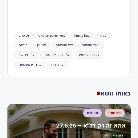
בגידה
family law
divorce agreement
divorce
ייעוץ משפטי
דיני משפחה
גירושין
בגידות
עורך דין גירושין
עו"ד רות דיין וולפנר
עו"ד גירושין
עורכת דין
עורך דין משפחה
באותו נושא
גירושין
משפט
אמא זה רק דנ״א – 27.6.26
רות דיין וולפנר