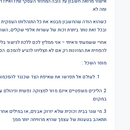
אישור מרואה חשבון על גובה המחזור העסקי שלו ואילו ה
ומה לא.
כשהוא הודה שהחשבון מבטא את כל התנהלותו העסקית ו
ובכל זאת נותר ביתרת זכות של עשרות אלפי שקלים, השו
אחרי ששמעתי וראיתי – אני ממליץ לכם ללכת לגישור ב
להפחית את המזונות רק אם לא תצליחו להגיע להסכם. הפעם הוא שתק 15 שני
מוסר השכל :
לעולם אל תפרשו את שאיפת הצד שכנגד להסכמות כס
2. הליכים משפטיים אינם מזור למצוקה נפשית וניהולם על
במקום.
3. מי שגר בבית זכוכית שלא יזרוק אבנים, או במילים א
תתאהב בטענות של עצמך שהיא מרוויחה יותר ממך.