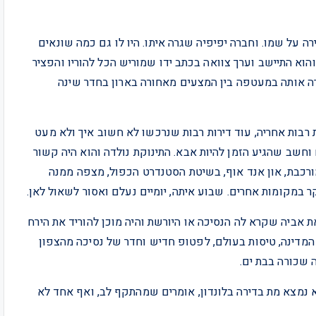
ו דירה על שמו. וחברה יפיפיה שגרה איתו. היו לו גם כמה שונאים
והוא התיישב וערך צוואה בכתב ידו שמוריש הכל להוריו והפציר
רה אותה במעטפה בין המצעים מאחורה בארון בחדר שינה
ת רבות אחריה, עוד דירות רבות שנרכשו לא חשוב איך ולא מעט
ווקא שמח וחשב שהגיע הזמן להיות אבא. התינוקת נולדה והוא היה קשור
ורכבת, און אנד אוף, בשיטת הסטנדרט הכפול, מצפה ממנה
במקומות אחרים. שבוע איתה, יומיים נעלם ואסור לשאול לאן.
ילדה שהיתה כבר בת 10 ידעה לנהל את אביה שקרא לה הנסיכה או היורשת והיה מוכן להוריד את הירח
 המדינה, טיסות בעולם, לפטופ חדיש וחדר של נסיכה מהצפון
 שכורה בבת ים.
א נמצא מת בדירה בלונדון, אומרים שמהתקף לב, ואף אחד לא