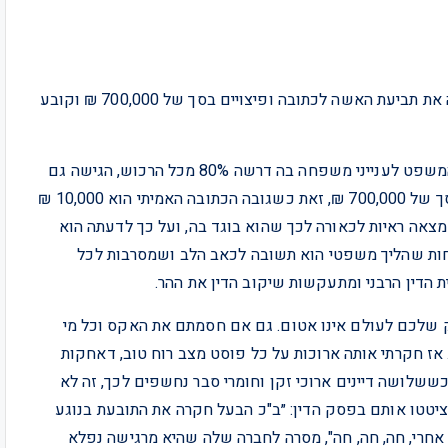
השבוע קיבלנו פסק דין מבית הדין הרבני. פסק הדין דוחה את תביעת האשה לכתובה ופיצויים בסך של 700,000 ₪ וקובע
אותה אשה, על אף שהגישה תביעה לחלוקת רכוש בבית המשפט לענייני משפחה בה דרשה 80% מכל הרכוש, הגישה גם
תביעת גירושין לבית הדין הרבני ודרשה כתובה ופיצויים בסך של 700,000 ₪, זאת כשגובה הכתובה האמיתי הוא 10,000 ₪
מצאה ראיות לכאורה לכך שהוא בוגד בה, ועל כך לדעתה הוא
וחות שהליך משפטי הוא תשובה לכאב הלב ושמסרבות לכל
 הדין הרבני ומתעקשות שיקוב הדין את ההר.
בוק שלכם לעולם אינו אטום. גם אם חסמתם את האקס וכל מי
ז חקרתי אותה ארוכות על כל פוסט מצב רוח טוב, דאחקות
ששלושה דיינים ארוכי זקן וחומרי סבר נחשפים לכך, זה לא
יטטו אותם בפסק הדין: ״ב"כ הבעל חקרה את התובעת בנוגע
 אחרי, חה, חה, חה", מסרה לחברה שלה שהיא מרגישה נפלא