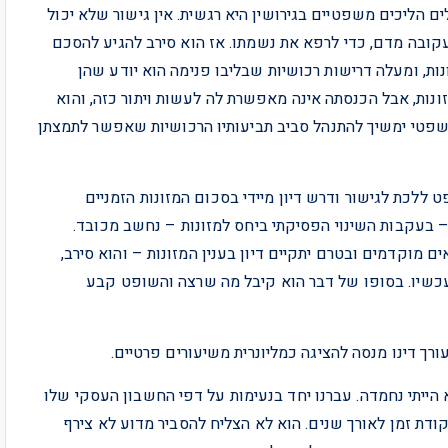
ם הליכים משפטיים בגירושין היא רגשית. אין גישור שלא יכול
קובה מדם, כדי לרפא את נשמתו. אז הוא סירב להגיע להסכם
ת, ומעלה דרישות רכושיות שבליבו פנימה הוא יודע שהן
זונות, אבל הכנסתה אינה מאפשרת לה לעשות ויתור כזה, והוא
שפטי ימשיך להתנהל סביב תביעותיו הרכושיות שאפשר לתמצתן
 ללכת לגישור ודרש דיון מיידי בסכום המזונות הזמניים
 בעקבות השינוי הפסיקתי ביחס למזונות – נחשב מכובד.
מוקדמים ובטרם יתקיים דיון בענין המזונות – והוא סירב,
ועכשיו. בסופו של דבר הוא קיבל מה שרצה והשופט קבע
א הייתי נחמדה. עברנו יחד בנעימות על דפי החשבון העסקי שלו
דת זמן לאורך שנים. הוא לא הצליח להסביר מדוע לא צירף