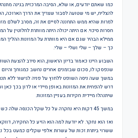
כמו שאתם יודעים, או שלא, הסיבה המרכזית בגינה מתנהלי
להצליח, יש מי שטועה לסבור שצריך את הדרך הארוכה, הע
למרות שהיא ממש התחננה לסיים את זה, מסרב לשלם מזונו
חסרות סיכוי. אם היתה יכולה היתה מוותרת לחלוטין על המ
ממילא הבהיר שגם אם היא מוותרת על המזונות ההליך המ
כך – שלך – שלי ושלי – שלי.
השבוע היינו כאמור בדיון הראשון, הוא סירב להצעת השופט
שנפסקו לו, סכום שבזמנים אחרים נחשב כמגוחך והיום –
במשך שעה ניסה השופט ללחוץ על פניה לגישור ללא תנאים 
דרש להפחית את המזונות באופן מיידי או לדון בכך כאן 
שיתנהלו מיידית חקירות בעניין המזונות.
במשך 45 דקות היא נחקרה על כל שקל הכנסה שלה כשעורך דינו מנסה להציגה כמליונרית משיעורים פרטיים.
ואז הוא נחקר. לא יודעת למה הוא הזיע כל החקירה, דווק
ששרוי ביתרת זכות של עשרות אלפי שקלים כמעט בכל נקו