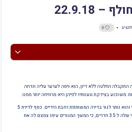
0
להגיב
ה התקבלה החלטה ללא דיון, הוא ניסה לערער עליה ונדחה
 משוכנע בצידקת טענותיו לפיהן היא מרוויחה יותר ממנו.
היא עזבה את הבית עם 4 ילדים תאומים בני 3, בת 6 ובת 9 והוא נותר לגור בדירה המשותפת רחבת הידיים. כסף לדירת 5
חדרים לא היה לה והיא העדיפה לצמצם את המרחב הנדלני שלה ל 3.5 חדרים, כי המשך המגורים עימו צמצם לה את