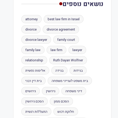
נושאים נוספים
attorney
best law firm in Israel
divorce
divorce agreement
divorce lawyer
family court
family law
law firm
lawyer
relationship
Ruth Dayan Wolfner
בגידות
בגידה
אלימות נפשית
בית משפט לענייני משפחה
בית דין רבני
דיני משפחה
גירושין
גירושים
הסכם ממון
הסכם גירושין
חלוקת רכוש
התעללות רגשית