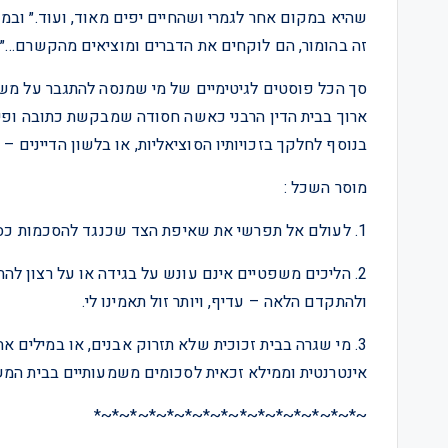
שהיא במקום אחר לגמרי ושהחיים יפים מאוד, ועוד.״ ובמק
זה בהומור, הם לוקחים את הדברים ומוציאים מהקשרם…״
סך הכל פוסטים לגיטימיים של מי שמנסה להתגבר על משבר
ארוך בבית הדין הרבני כאשה חסודה שמבקשת כתובה ופי
בנוסף לחלקך בזכויותיו הסוציאליות, או בלשון הדיינים –
מוסר השכל :
1. לעולם אל תפרשי את שאיפת הצד שכנגד להסכמות כסימן לחולשה, את עלולה לפספס הזדמנות שלא תחזור.
2. הליכים משפטיים אינם עונש על בגידה או על רצון ל
ולהתקדם הלאה – עדיף, ויותר זול תאמינו לי.
3. מי שגרה בבית זכוכית שלא תזרוק אבנים, או במילים
אינטרנטית וממילא זכאית לסכומים משמעותיים בבית המשפ
~*~*~*~*~*~*~*~*~*~*~*~*~*~*~*