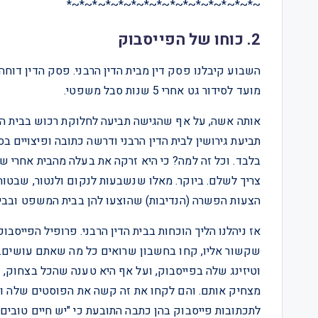
~*~*~*~*~*~*~*~*~*~*~*~*~*~*~*
2. כוחו של הפייסבוק
מועד לסידור גט אחרי 5 שנות סבל משפטי.
בלבד. וכל זה למה? כי היא זרקה את בעלה מהבית אחרי ש
צריך לשלם. ביוקר. מאלו שנשבעות לנקום ולנטור, שבט
הצעות הפשרה (הנדיבות) שהוצעו להן בבית המשפט ובבית
אז ניהלנו הליך הוכחות בבית הדין הרבני. פרופיל הפייס
שקשור אליו, קחו בחשבון שרואים כל מה שאתם עושים. א
וטיזינג שלה בפייסבוק, ועל אף היא טענה שהכל בצחוק, כ
מצחיק אותם. והם לקחו את זה קשה את הפוסטים שלה וצ
לתכתובות פייסבוק בהן כתבה התובעת כי "יש חיים טובים