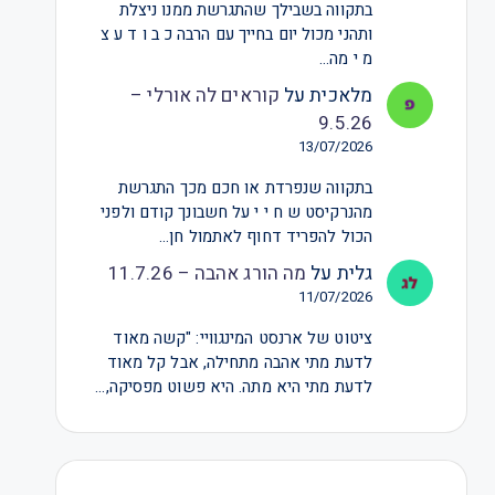
בתקווה בשבילך שהתגרשת ממנו ניצלת
ותהני מכול יום בחייך עם הרבה כ ב ו ד ע צ
מ י מה…
מלאכית
על
קוראים לה אורלי –
9.5.26
13/07/2026
בתקווה שנפרדת או חכם מכך התגרשת
מהנרקיסט ש ח י י על חשבונך קודם ולפני
הכול להפריד דחוף לאתמול חן…
גלית
על
מה הורג אהבה – 11.7.26
11/07/2026
ציטוט של ארנסט המינגוויי: "קשה מאוד
לדעת מתי אהבה מתחילה, אבל קל מאוד
לדעת מתי היא מתה. היא פשוט מפסיקה,…