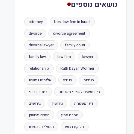
נושאים נוספים
attorney
best law firm in Israel
divorce
divorce agreement
divorce lawyer
family court
family law
law firm
lawyer
relationship
Ruth Dayan Wolfner
בגידות
בגידה
אלימות נפשית
בית משפט לענייני משפחה
בית דין רבני
דיני משפחה
גירושין
גירושים
הסכם ממון
הסכם גירושין
חלוקת רכוש
התעללות רגשית