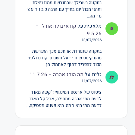
בתקווה בשבילך שהתגרשת ממנו ניצלת
ותהני מכול יום בחייך עם הרבה כ ב ו ד ע צ
מ י מה…
מלאכית
על
קוראים לה אורלי –
9.5.26
13/07/2026
בתקווה שנפרדת או חכם מכך התגרשת
מהנרקיסט ש ח י י על חשבונך קודם ולפני
הכול להפריד דחוף לאתמול חן…
גלית
על
מה הורג אהבה – 11.7.26
11/07/2026
ציטוט של ארנסט המינגוויי: "קשה מאוד
לדעת מתי אהבה מתחילה, אבל קל מאוד
לדעת מתי היא מתה. היא פשוט מפסיקה,…