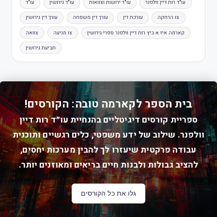
עו"ד רות דיין וולפנר
עו"ד ירושות וצוואות
עו"ד גירושין
עו"ד
צו הרחקה
עורכת דין
עורך דין משפחה
עורך דין גירושין
קארמה איז א ביץ רות דיין וולפנר ספרי גירושין
צו מניעה
צוואה
תביעת גירושין
בית הספר לקארמה טובה: הקורסים!
ספריית קורסים דיגיטליים בהנחיית עו״ד רות דיין
וולפנר. שילוב של ידע משפטי, כלים רגשיים ותוכנית
עבודה פרקטית שיעזרו לך להבין מערכות יחסים,
להציב גבולות ולבנות חיים בריאים ומאוזנים יותר.
גלו את כל הקורסים