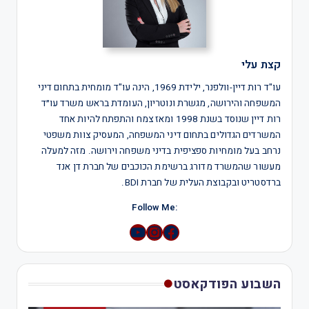
קצת עלי
עו"ד רות דיין-וולפנר, ילידת 1969, הינה עו"ד מומחית בתחום דיני
המשפחה והירושה, מגשרת ונוטריון, העומדת בראש משרד עו״ד
רות דיין שנוסד בשנת 1998 ומאז צמח והתפתח להיות אחד
המשרדים הגדולים בתחום דיני המשפחה, המעסיק צוות משפטי
נרחב בעל מומחיות ספציפית בדיני משפחה וירושה. מזה למעלה
מעשור שהמשרד מדורג ברשימת הכוכבים של חברת דן אנד
ברדסטריט ובקבוצת העלית של חברת BDI.
:Follow Me
YouTube
Instagram
השבוע הפודקאסט