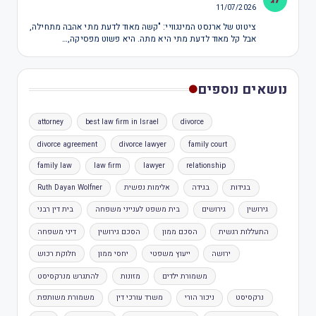
11/07/2026
ציטוט של ארנסט המינגוויי: "קשה מאוד לדעת מתי אהבה מתחילה,
אבל קל מאוד לדעת מתי היא מתה. היא פשוט מפסיקה,…
נושאים נוספים
attorney
best law firm in Israel
divorce
divorce agreement
divorce lawyer
family court
family law
law firm
lawyer
relationship
בגידות
בגידה
אלימות נפשית
Ruth Dayan Wolfner
גירושין
גירושים
בית משפט לענייני משפחה
בית דין רבני
התעללות רגשית
הסכם ממון
הסכם גירושין
דיני משפחה
ירושה
ייעוץ משפטי
יחסי ממון
חלוקת רכוש
משמורת ילדים
מזונות
להתגרש מנרקסיסט
נרקסיסט
ניכור הורי
משרד עורכי דין
משמורת משותפת