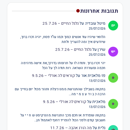
תגובות אחרונות
מיטל עובדיה
על
גלגל החיים – 25.7.26
25/07/2026
הלוואי שיהיו עוד אנשים כמוך וכמו עו"ד פסח, יהיה זכרו ברוך,
שיודעים איך ומה להעריך ולתת
שירן
על
גלגל החיים – 25.7.26
25/07/2026
יהי זכרו ברוך. ותודה לו על תרומתו בדרכך,את אישה מדהימה
חכמה ומעוררת השראה. רות תודה לך על הכל
פז מלאכית אור
על
קוראים לה אורלי – 9.5.26
13/07/2026
בתקווה בשבילך שהתגרשת ממנו ניצלת ותהני מכול יום בחייך עם
הרבה כ ב ו ד ע צ מ י מה…
מלאכית
על
קוראים לה אורלי – 9.5.26
13/07/2026
בתקווה שנפרדת או חכם מכך התגרשת מהנרקיסט ש ח י י על
חשבונך קודם ולפני הכול להפריד דחוף לאתמול חן…
גלית
על
מה הורג אהבה – 11.7.26