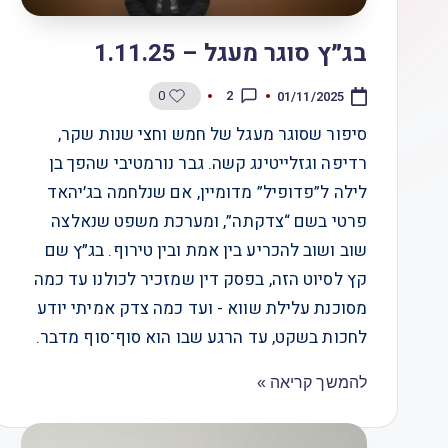
בג״ץ סוגר מעגל – 1.11.25
0
2
01/11/2025
סיפור שסוגר מעגל של חמש וחצי שנות שקר,
רדיפה וגזלייטינג קשה. גבר נורמטיבי שהפך בן
לילה ל”פדופיל” מדומיין, אם שנלחמה בג׳יהאד
פרטי בשם “צדקתה”, ומערכת משפט שנאלצה
שוב ושוב להכריע בין אמת ובין טירוף. בג״ץ שם
קץ לסיוט הזה, בפסק דין שמזכיר לכולנו עד כמה
מסוכנת עלילת שווא - ועד כמה צדק אמיתי יודע
לחכות בשקט, עד הרגע שבו הוא סוף־סוף מדבר.
להמשך קריאה »