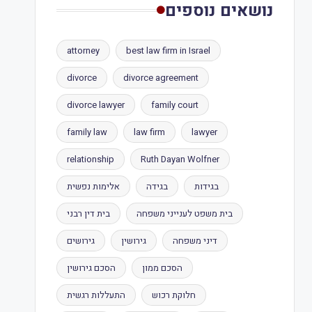
נושאים נוספים
attorney
best law firm in Israel
divorce
divorce agreement
divorce lawyer
family court
family law
law firm
lawyer
relationship
Ruth Dayan Wolfner
בגידות
בגידה
אלימות נפשית
בית משפט לענייני משפחה
בית דין רבני
דיני משפחה
גירושין
גירושים
הסכם ממון
הסכם גירושין
חלוקת רכוש
התעללות רגשית