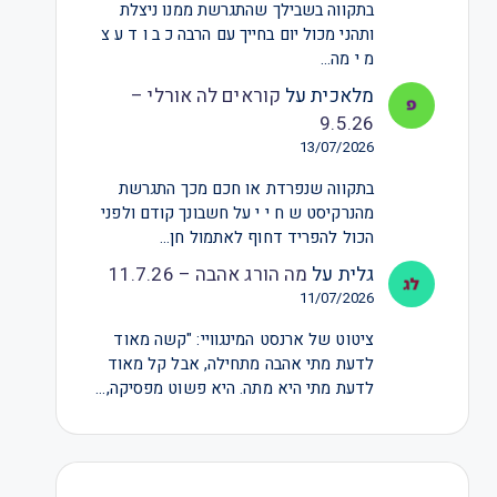
בתקווה בשבילך שהתגרשת ממנו ניצלת
ותהני מכול יום בחייך עם הרבה כ ב ו ד ע צ
מ י מה…
מלאכית
על
קוראים לה אורלי –
9.5.26
13/07/2026
בתקווה שנפרדת או חכם מכך התגרשת
מהנרקיסט ש ח י י על חשבונך קודם ולפני
הכול להפריד דחוף לאתמול חן…
גלית
על
מה הורג אהבה – 11.7.26
11/07/2026
ציטוט של ארנסט המינגוויי: "קשה מאוד
לדעת מתי אהבה מתחילה, אבל קל מאוד
לדעת מתי היא מתה. היא פשוט מפסיקה,…